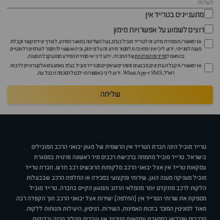
מתעניינים בטרייד אין
רוצים לשמוע על אפשרויות מימון
אני מאשר/ת מסירת מידע זה לטרייד מוביל בע"מ, בעל השליטה במאגר המידע, לצורך יצירת קשר וקבלת
מענה לפנייתי. ידוע לי כי איני מחויב/ת למסור מידע זה על פי חוק, וכי הוא עשוי להימסר לגורמים רלוונטיים
בהתאם ל
מדיניות הפרטיות
של החברה. ידוע לי כי אי מסירת המידע תמנע קבלת מענה.
אני מאשר/ת קבלת עדכונים, מבצעים וחומרים שיווקיים מטרייד מוביל בע"מ באמצעים אלקטרוניים לרבות
דוא״ל, SMS ו-WhatsApp. ידוע לי כי באפשרותי לבטל הסכמה זו בכל עת.
שליחה
טרייד מוביל הינה חברת הטרייד אין הרשמית של מגוון יבואני הרכב המובילים
בישראל. טרייד מוביל מתמחה ברכישת רכבים מיד ראשונה פרטית במסגרת
עסקאות טרייד אין אצל יבואני הרכב מלקוחות הרוכשים רכב חדש. חברת טרייד
מוביל מעניקה מענה הוגן, שירותי ומקצועי במכירה או החלפת הרכב שבבעלות
הלקוח לרכב מתקדם יותר מהמלאי הרחב והמגוון הקיים בחברה. טרייד מוביל
מספקת את שרותי הטרייד אין (החלפה) ישירות אצל יבואני הרכב תוך הקפדה רבה
מאוד למוניטין המוכר בזכות האמינות, השירות, הניסיון, היעילות והנוחות ללקוח.
הרכבים שנרכשו במסגרת עסקאות הטרייד אין עוברים תהליך הכנה ובדיקות