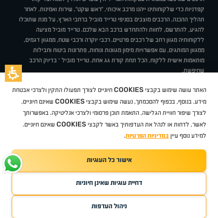
קפדניות כדי שלקוחותינו ייהנו מרכב איכותי, "ראש שקט", שירות ואמינות. לאחר
תהליך ההכנה, הרכבים מוצבים בסניפי טרייד מוביל ברחבי הארץ, על מנת שתוכלו
להגיע, להתרשם, לחוות ולהתחדש ברכב הבא שלכם. טרייד מוביל מציעה
ללקוחותיה מגוון רחב של רכבים פרטיים, רכבי יוקרה ורכבי שטח, ממגוון דגמים,
ממגוון המותגים, עם אפשרויות מימון מגוונות ונוחות, פתרונות ביטוח וחבילות
מותאמות אישית ללקוח, הכל תחת קורת גג אחת. טרייד מוביל – בדיוק הרכב
שחיפשת.
אודות
סניפים
טרייד מוביל בעיתונות
תנאי שימוש
מדיניות פרטיות
COOKIES
האתר עושה שימוש בקבצי
חיוניים לצורך תפעולו התקין ולצרכי אבטחת
BUY BACK
תקנון
מבצעים
מגזין טרייד מוביל
איך זה עובד?
דרושים
COOKIES
ניהול העדפות עוגיות
מידע. בנוסף, בכפוף להסכמתך, נעשה שימוש בקבצי
שאינם חיוניים,
לצורך שיפור חוויית הגלישה, התאמת תוכן פרסומי ולצרכי אנליטיקה. באפשרותך
COOKIES
לאשר, לדחות או לנהל את העדפותיך באשר לקבצי
שאינם חיוניים.
קיה
סיטרואן
אופל
פיג'ו
MG
Geely
מזדה
בי ווי די
צ'רי
טסלה
ניסאן
טויוטה
דאצ'יה
פולקסווגן
טסלה
ג'יפ
ב מ וו
לקסוס
אאודי
סקודה
יונדאי
רנו
שברולט
סיאט
מיצובישי
סוזוקי
הונדה
סובארו
סרס
אקספנג
למידע נוסף עיין
במדיניות הפרטיות
.
אישור כל העוגיות
TradeMobile instagram
TradeMobile facebook
TradeMobile youtube
Developed by Media Maven
דחיית עוגיות שאינן חיוניות
©
כל הזכויות שמורות טרייד מוביל
2026
ריגו מרקטינג - קידום אתרים
ניהול העדפות
חפשו עבורי
קנו ממני