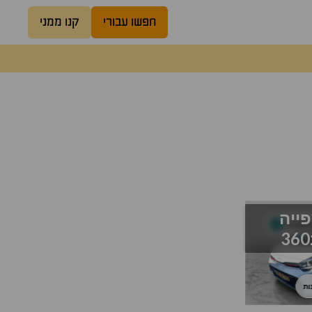
חפשו עבורי
קנו ממני