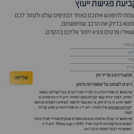
ביעת פגישת ייעוץ
מח להיפגש איתכם באחד הסניפים שלנו ולעזור לכם
צוא בדיוק את הרכב שחיפשתם.
אירו פרטים ונציג יחזור אליכם בהקדם.
מתעניינים בטרייד אין
שליחה
רוצים לשמוע על אפשרויות מימון
אני מאשר/ת מסירת מידע זה לטרייד מוביל בע"מ, בעל השליטה במאגר
המידע, לצורך יצירת קשר וקבלת מענה לפנייתי. ידוע לי כי איני מחויב/ת
למסור מידע זה על פי חוק, וכי הוא עשוי להימסר לגורמים רלוונטיים בהתאם
ל
מדיניות הפרטיות
של החברה. ידוע לי כי אי מסירת המידע תמנע קבלת
מענה.
אני מאשר/ת קבלת עדכונים, מבצעים וחומרים שיווקיים מטרייד מוביל בע"מ
באמצעים אלקטרוניים לרבות דוא״ל, SMS ו-WhatsApp. ידוע לי כי
באפשרותי לבטל הסכמה זו בכל עת.