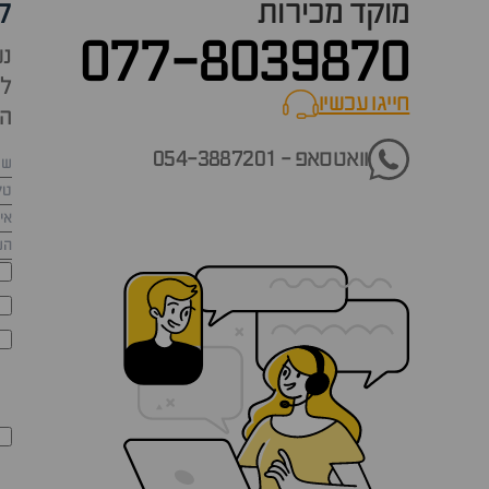
מוקד מכירות
ק
077-8039870
נש
למ
חייגו עכשיו
call now
הש
וואטסאפ - 054-3887201