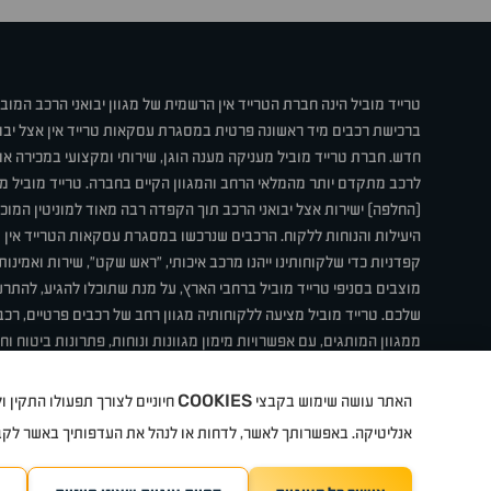
טרייד מוביל הינה חברת הטרייד אין הרשמית של מגוון יבואני הרכב המוב
ברכישת רכבים מיד ראשונה פרטית במסגרת עסקאות טרייד אין אצל יבו
חדש. חברת טרייד מוביל מעניקה מענה הוגן, שירותי ומקצועי במכירה 
לרכב מתקדם יותר מהמלאי הרחב והמגוון הקיים בחברה. טרייד מוביל מ
(החלפה) ישירות אצל יבואני הרכב תוך הקפדה רבה מאוד למוניטין המוכר 
היעילות והנוחות ללקוח. הרכבים שנרכשו במסגרת עסקאות הטרייד אין ע
קפדניות כדי שלקוחותינו ייהנו מרכב איכותי, "ראש שקט", שירות ואמינו
מוצבים בסניפי טרייד מוביל ברחבי הארץ, על מנת שתוכלו להגיע, להת
שלכם. טרייד מוביל מציעה ללקוחותיה מגוון רחב של רכבים פרטיים, רכבי
ממגוון המותגים, עם אפשרויות מימון מגוונות ונוחות, פתרונות ביטוח ו
תחת קורת גג אחת. טרייד מוביל – בדיוק הרכב שחיפשת.
COOKIES
האתר עושה שימוש בקבצי
חיוניים לצורך תפעולו התקין
קיה
סיטרואן
אופל
פיג'ו
MG
Geely
מזדה
בי ווי די
צ'רי
ט
אנליטיקה. באפשרותך לאשר, לדחות או לנהל את העדפותיך באשר לק