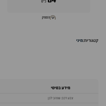
84
כ״ס
הספק
קטגוריות:
מיני
מידע בסיסי
צבע רכב: שנהב לבן