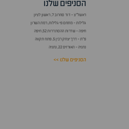
הסניפים שלנו
ותשובות
ראשל״צ - דוד סחרוב 7, ראשון לציון
גלילות - מתחם פי גלילות, רמת השרון
חיפה - שדרות ההסתדרות 52, חיפה
פ״ת - דרך יצחק רבין 5, פתח תקווה
נתניה - האורזים 22, נתניה
הסניפים שלנו >>