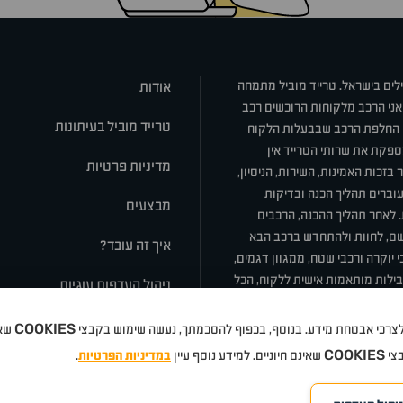
ילים בישראל. טרייד מוביל מתמחה
אודות
אני הרכב מלקוחות הרוכשים רכב
טרייד מוביל בעיתונות
או החלפת הרכב שבבעלות הלקוח
ספקת את שרותי הטרייד אין
מדיניות פרטיות
בזכות האמינות, השירות, הניסיון,
וברים תהליך הכנה ובדיקות
מבצעים
ת. לאחר תהליך ההכנה, הרכבים
רשם, לחוות ולהתחדש ברכב הבא
איך זה עובד?
 יוקרה ורכבי שטח, ממגוון דגמים,
חבילות מותאמות אישית ללקוח, הכל
ניהול העדפות עוגיות
COOKIES
 ולצרכי אבטחת מידע. בנוסף, בכפוף להסכמתך, נעשה שימוש בקבצי
שאי
סלה
ניסאן
טויוטה
דאצ'יה
פולקסווגן
טסלה
ג'יפ
ב מ וו
לקסוס
אאודי
סקודה
יונדאי
רנו
שברו
COOKIES
בצי
שאינם חיוניים. למידע נוסף עיין
במדיניות הפרטיות
.