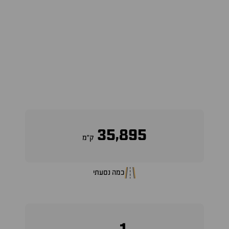
35,895
ק״מ
כמה נסעתי