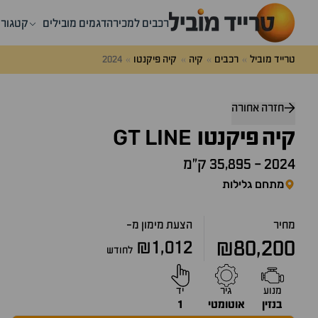
רכבים למכירה
דגמים מובילים
קטגורי
טרייד מוביל
רכבים
קיה
קיה פיקנטו
2024
דלג
מעל
חזרה אחורה
שאלות
GT
LINE
קיה
ותשובות
פיקנטו
2024
-
35,895 ק״מ
מתחם גלילות
מחיר
הצעת מימון מ-
₪80,200
₪1,012
לחודש
מנוע
גיר
יד
בנזין
אוטומטי
1