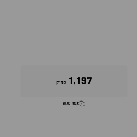
1,197
סמ״ק
נפח מנוע