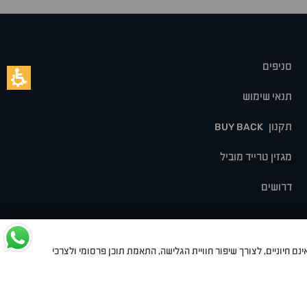
סניפים
תנאי שימוש
תקנון
BUY BACK
מגזין טרייד מוביל
דרושים
נם חיוניים, לצורך שיפור חוויית הגלישה, התאמת תוכן פרסומי ולצרכי
לט
סיאט
מיצובישי
סוזוקי
הונדה
סובארו
סרס
אקספנג