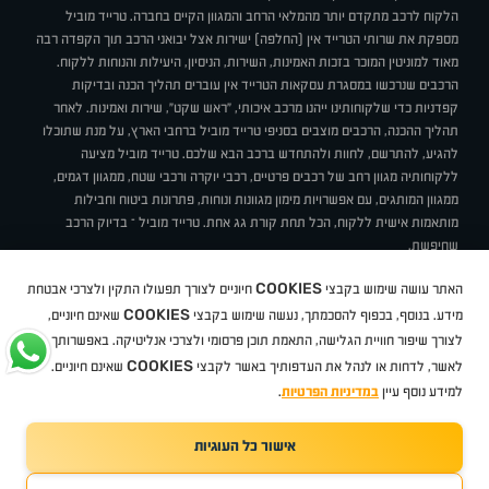
הלקוח לרכב מתקדם יותר מהמלאי הרחב והמגוון הקיים בחברה. טרייד מוביל
מספקת את שרותי הטרייד אין (החלפה) ישירות אצל יבואני הרכב תוך הקפדה רבה
מאוד למוניטין המוכר בזכות האמינות, השירות, הניסיון, היעילות והנוחות ללקוח.
הרכבים שנרכשו במסגרת עסקאות הטרייד אין עוברים תהליך הכנה ובדיקות
קפדניות כדי שלקוחותינו ייהנו מרכב איכותי, "ראש שקט", שירות ואמינות. לאחר
תהליך ההכנה, הרכבים מוצבים בסניפי טרייד מוביל ברחבי הארץ, על מנת שתוכלו
להגיע, להתרשם, לחוות ולהתחדש ברכב הבא שלכם. טרייד מוביל מציעה
ללקוחותיה מגוון רחב של רכבים פרטיים, רכבי יוקרה ורכבי שטח, ממגוון דגמים,
ממגוון המותגים, עם אפשרויות מימון מגוונות ונוחות, פתרונות ביטוח וחבילות
מותאמות אישית ללקוח, הכל תחת קורת גג אחת. טרייד מוביל – בדיוק הרכב
שחיפשת.
אודות
סניפים
טרייד מוביל בעיתונות
תנאי שימוש
מדיניות פרטיות
COOKIES
האתר עושה שימוש בקבצי
חיוניים לצורך תפעולו התקין ולצרכי אבטחת
BUY BACK
תקנון
מבצעים
מגזין טרייד מוביל
איך זה עובד?
דרושים
COOKIES
ניהול העדפות עוגיות
מידע. בנוסף, בכפוף להסכמתך, נעשה שימוש בקבצי
שאינם חיוניים,
לצורך שיפור חוויית הגלישה, התאמת תוכן פרסומי ולצרכי אנליטיקה. באפשרותך
COOKIES
לאשר, לדחות או לנהל את העדפותיך באשר לקבצי
שאינם חיוניים.
קיה
סיטרואן
אופל
פיג'ו
MG
Geely
מזדה
בי ווי די
צ'רי
טסלה
ניסאן
טויוטה
דאצ'יה
פולקסווגן
טסלה
ג'יפ
ב מ וו
לקסוס
אאודי
סקודה
יונדאי
רנו
שברולט
סיאט
מיצובישי
סוזוקי
הונדה
סובארו
סרס
אקספנג
למידע נוסף עיין
במדיניות הפרטיות
.
אישור כל העוגיות
TradeMobile instagram
TradeMobile facebook
TradeMobile youtube
Developed by Media Maven