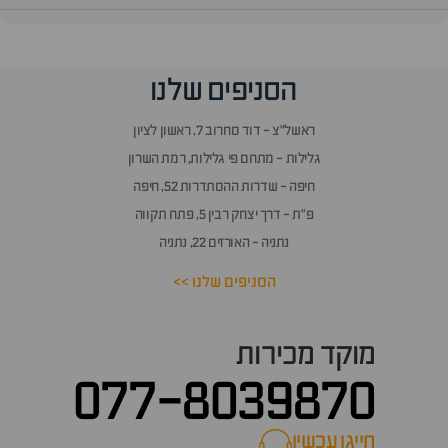
וף
הסניפים שלנו
זור
אלות
ראשל״צ - דוד סחרוב 7, ראשון לציון
תשובות
גלילות - מתחם פי גלילות, רמת השרון
חיפה - שדרות ההסתדרות 52, חיפה
פ״ת - דרך יצחק רבין 5, פתח תקווה
נתניה - האורזים 22, נתניה
הסניפים שלנו >>
מוקד מכירות
077-8039870
חייגו עכשיו
call now