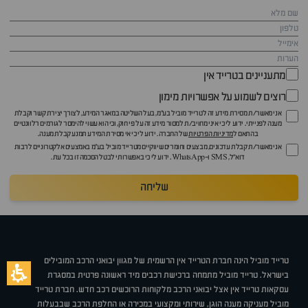
מתעניינים בטרייד אין
רוצים לשמוע על אפשרויות מימון
אני מאשר/ת מסירת מידע זה לטרייד מוביל בע"מ, בעל השליטה במאגר המידע, לצורך יצירת קשר וקבלת
מענה לפנייתי. ידוע לי כי איני מחויב/ת למסור מידע זה על פי חוק, וכי הוא עשוי להימסר לגורמים רלוונטיים
בהתאם ל
מדיניות הפרטיות
של החברה. ידוע לי כי אי מסירת המידע תמנע קבלת מענה.
אני מאשר/ת קבלת עדכונים, מבצעים וחומרים שיווקיים מטרייד מוביל בע"מ באמצעים אלקטרוניים לרבות
דוא״ל, SMS ו-WhatsApp. ידוע לי כי באפשרותי לבטל הסכמה זו בכל עת.
שליחה
טרייד מוביל הינה חברת הטרייד אין הרשמית של מגוון יבואני הרכב המובילים
בישראל. טרייד מוביל מתמחה ברכישת רכבים מיד ראשונה פרטית במסגרת
עסקאות טרייד אין אצל יבואני הרכב מלקוחות הרוכשים רכב חדש. חברת טרייד
מוביל מעניקה מענה הוגן, שירותי ומקצועי במכירה או החלפת הרכב שבבעלות