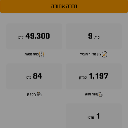
חזרה אחורה
49,300
9
10/
ק״מ
ציון טרייד מוביל
כמה נסעתי
84
1,197
סמ״ק
כ״ס
נפח מנוע
הספק
1
פרטי