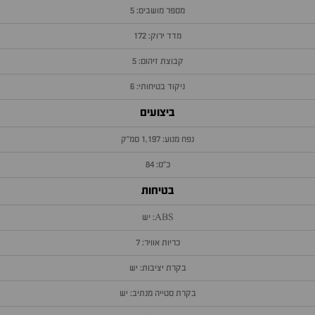
מספר מושבים: 5
מדד ירוק: 172
קבוצת זיהום: 5
ניקוד בטיחותי: 6
ביצועים
נפח מנוע: 1,197 סמ״ק
כ״ס: 84
בטיחות
ABS: יש
כריות אוויר: 7
בקרת יציבות: יש
בקרת סטייה מנתיב: יש