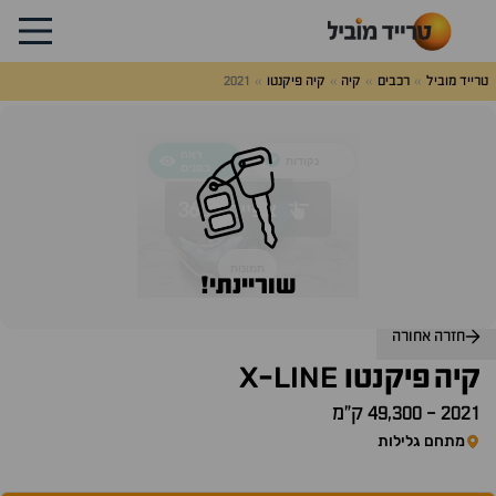
טרייד מוביל
רכבים
קיה
קיה פיקנטו
2021
לג
על
אלות
תשובות
שוריינתי!
חזרה אחורה
X
LINE
קיה
פיקנטו
-
2021
-
49,300 ק״מ
מתחם גלילות