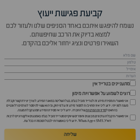
קביעת פגישת ייעוץ
נשמח להיפגש איתכם באחד הסניפים שלנו ולעזור לכם
למצוא בדיוק את הרכב שחיפשתם.
השאירו פרטים ונציג יחזור אליכם בהקדם.
מתעניינים בטרייד אין
רוצים לשמוע על אפשרויות מימון
אני מאשר/ת מסירת מידע זה לטרייד מוביל בע"מ, בעל השליטה במאגר המידע, לצורך יצירת קשר וקבלת
מענה לפנייתי. ידוע לי כי איני מחויב/ת למסור מידע זה על פי חוק, וכי הוא עשוי להימסר לגורמים רלוונטיים
בהתאם ל
מדיניות הפרטיות
של החברה. ידוע לי כי אי מסירת המידע תמנע קבלת מענה.
אני מאשר/ת קבלת עדכונים, מבצעים וחומרים שיווקיים מטרייד מוביל בע"מ באמצעים אלקטרוניים לרבות
דוא״ל, SMS ו-WhatsApp. ידוע לי כי באפשרותי לבטל הסכמה זו בכל עת.
שליחה