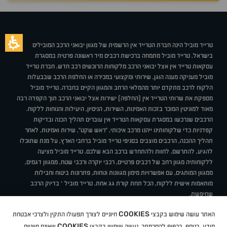
טרייד מוביל הינה חברת הטרייד אין הרשמית של מגוון יבואני הרכב המובילים
בישראל. טרייד מוביל מתמחה ברכישת רכבים מיד ראשונה פרטית במסגרת
עסקאות טרייד אין אצל יבואני הרכב מלקוחות הרוכשים רכב חדש. חברת טרייד
מוביל מעניקה מענה הוגן, שירותי ומקצועי במכירה או החלפת הרכב שבבעלות
הלקוח לרכב מתקדם יותר מהמלאי הרחב והמגוון הקיים בחברה. טרייד מוביל
מספקת את שרותי הטרייד אין (החלפה) ישירות אצל יבואני הרכב תוך הקפדה רבה
מאוד למוניטין המוכר בזכות האמינות, השירות, הניסיון, היעילות והנוחות ללקוח.
הרכבים שנרכשו במסגרת עסקאות הטרייד אין עוברים תהליך הכנה ובדיקות
קפדניות כדי שלקוחותינו ייהנו מרכב איכותי, "ראש שקט", שירות ואמינות. לאחר
תהליך ההכנה, הרכבים מוצבים בסניפי טרייד מוביל ברחבי הארץ, על מנת שתוכלו
להגיע, להתרשם, לחוות ולהתחדש ברכב הבא שלכם. טרייד מוביל מציעה
ללקוחותיה מגוון רחב של רכבים פרטיים, רכבי יוקרה ורכבי שטח, ממגוון דגמים,
ממגוון המותגים, עם אפשרויות מימון מגוונות ונוחות, פתרונות ביטוח וחבילות
מותאמות אישית ללקוח, הכל תחת קורת גג אחת. טרייד מוביל – בדיוק הרכב
שחיפשת.
אודות
סניפים
טרייד מוביל בעיתונות
תנאי שימוש
מדיניות פרטיות
COOKIES
האתר עושה שימוש בקבצי
חיוניים לצורך תפעולו התקין ולצרכי אבטחת
BUY BACK
תקנון
מבצעים
מגזין טרייד מוביל
איך זה עובד?
דרושים
COOKIES
ניהול העדפות עוגיות
מידע. בנוסף, בכפוף להסכמתך, נעשה שימוש בקבצי
שאינם חיוניים,