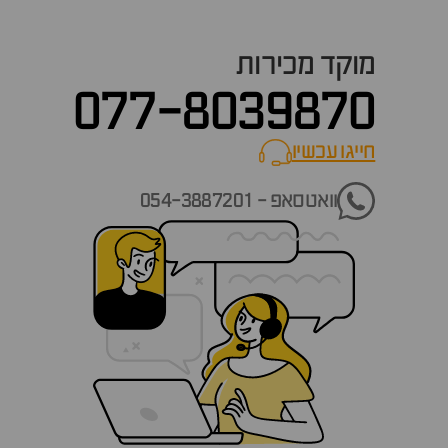
מוקד מכירות
077-8039870
חייגו עכשיו
call now
וואטסאפ - 054-3887201