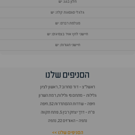
חלון בגג: יש
גלגלי סגסוגת קלה: יש
מצלמת רברס: יש
חיישני לחץ אויר בצמיגים: יש
חיישני חגורות: יש
הסניפים שלנו
ראשל״צ - דוד סחרוב 7, ראשון לציון
גלילות - מתחם פי גלילות, רמת השרון
חיפה - שדרות ההסתדרות 52, חיפה
פ״ת - דרך יצחק רבין 5, פתח תקווה
נתניה - האורזים 22, נתניה
הסניפים שלנו >>