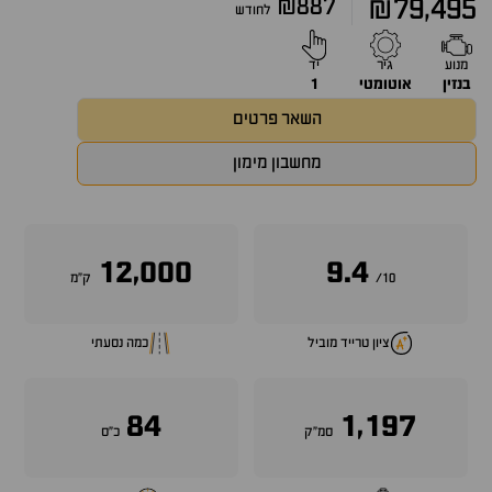
₪887
₪79,495
לחודש
מנוע
גיר
יד
בנזין
אוטומטי
1
השאר פרטים
מחשבון מימון
12,000
9.4
10/
ק״מ
ציון טרייד מוביל
כמה נסעתי
84
1,197
סמ״ק
כ״ס