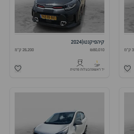
קיה
פיקנטו
|
2024
מ
₪80,010
26,200 ק"מ
1
יד ראשונה
בעלות פרטית