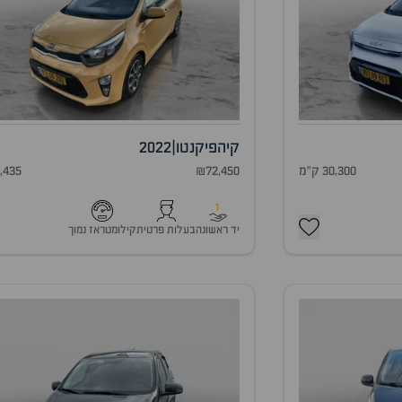
קיה
פיקנטו
|
2022
30,300 ק"מ
₪72,450
7,435 ק"
1
יד ראשונה
בעלות פרטית
קילומטראז נמוך