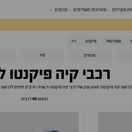
ות מובילות
פתרונות משלימים
סניפים
ספורטאז'
פיקנטו
ריו
סטוניק
סיד
ס
רכבי
קיה פיקנטו
למ
ברכישת
קיה פיקנטו
? מגוון ענק של רכבי
קיה פיקנטו
יד שניה ו 0 ק"מ זמינים לרכישה באתר, לכם רק נותר לבחור את ה
נמצאו
45
רכבים