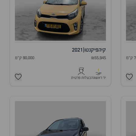
קיה
פיקנטו
|
2021
מ
₪55,945
90,000 ק"מ
1
יד ראשונה
בעלות פרטית