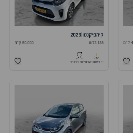
קיה
פיקנטו
|
2023
מ
₪72,155
60,000 ק"מ
1
יד ראשונה
בעלות פרטית