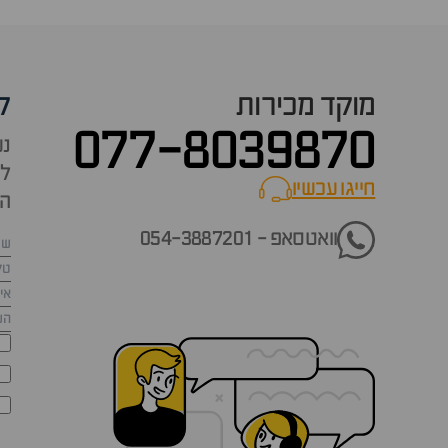
מוקד מכירות
ק
077-8039870
נש
למ
חייגו עכשיו
call now
הש
וואטסאפ - 054-3887201