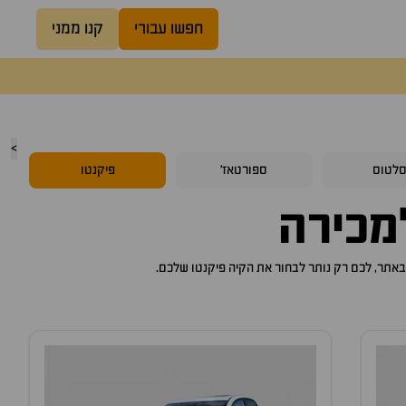
חפשו עבורי
קנו ממני
>
לטוס
ספורטאז'
פיקנטו
כירה
קיה פיקנטו
שלכם.