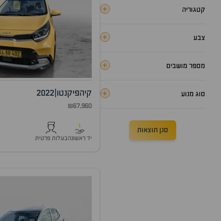
+
קטגוריה
+
צבע
+
מספר מושבים
קיה
פיקנטו
|
2022
+
סוג מנוע
₪67,960
1
סנן תוצאות
יד ראשונה
בעלות פרטית