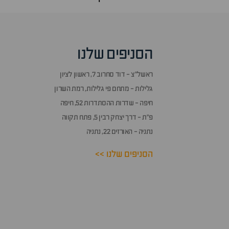
הסניפים שלנו
ראשל״צ - דוד סחרוב 7, ראשון לציון
גלילות - מתחם פי גלילות, רמת השרון
חיפה - שדרות ההסתדרות 52, חיפה
פ״ת - דרך יצחק רבין 5, פתח תקווה
נתניה - האורזים 22, נתניה
הסניפים שלנו >>