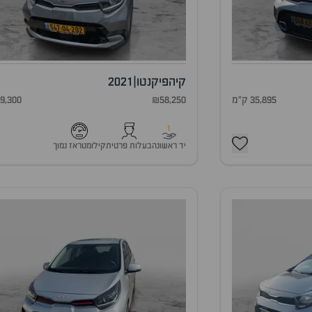
קיה
פיקנטו
|
2021
35,895 ק"מ
₪58,250
49,300 ק"
1
יד ראשונה
בעלות פרטית
קילומטראז נמוך