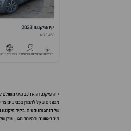
קיה
פיקנטו
|
2023
₪73,450
1
יד ראשונה
בעלות פרטית
קילומטראז נמוך
קיה פיקנטו הוא רכב מיני מושלם 
מבפנים שקל לתמרן בכבישים צרים 
של הנהג והנוסעים. בקיה פיקנטו ת
מיד ראשונה ובמיוחד מגוון ענק ש