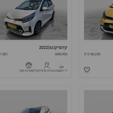
קיה
פיקנטו
|
2022
66,239 ק"מ
₪69,450
51,561 ק"
1
יד ראשונה
בעלות פרטית
קילומטראז נמוך