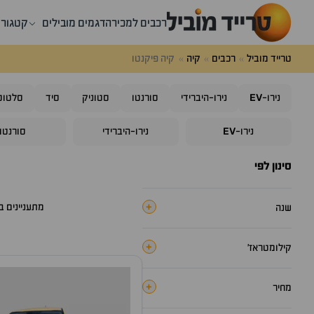
רכבים למכירה
דגמים מובילים
קטגורי
טרייד מוביל
רכבים
קיה
קיה פיקנטו
EV
נירו-
נירו-היברידי
סורנטו
סטוניק
סיד
סלטוס
EV
נירו-
נירו-היברידי
סורנטו
סינון לפי
+
מתעניינים 
שנה
+
קילומטראז׳
+
מחיר