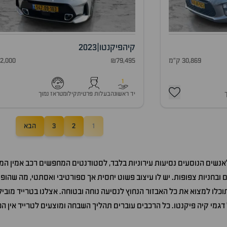
קיה
פיקנטו
|
2023
30,869 ק"מ
₪79,495
12,000 ק"
1
יד ראשונה
בעלות פרטית
קילומטראז נמוך
1
2
3
הבא
לאנשים הנוסעים נסיעות עירוניות בלבד, לסטודנטים המחפשים רכב אמין המ
ובחניות צפופות. יש לו עיצוב פשוט יחסית אך ספורטיבי ואסתטי, מה שהופך
וכלו למצוא את כל האבזור הנחוץ לנסיעה נוחה ובטוחה. אצלנו בטרייד מוביל
ל דגמי קיה פיקנטו. כל הרכבים עוברים תהליך השבחה ומוצעים לטרייד אין 