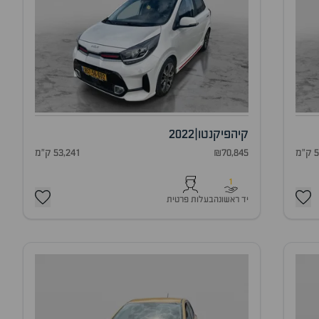
קיה
פיקנטו
|
2022
מ
₪70,845
53,241 ק"מ
1
יד ראשונה
בעלות פרטית