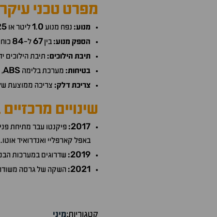
מפרט טכני עיקרי
25
1
0
מנוע:
נפח מנוע
.
ליטר או
84
67
הספק מנוע:
בין
ל-
כוחו
תיבת הילוכים:
תיבת הילוכים יד
ABS
בטיחות:
מערכת בלימה
,
צריכת דלק:
צריכה ממוצעת של
שינויים מרכזיים
2017
:
פיקנטו עבר מתיחת פני
באפל קארפליי ואנדרואיד אוטו.
2019
:
שדרוגים במערכות הבטיח
2021
:
השקה של גרסה משודר
קטגוריות:
מיני