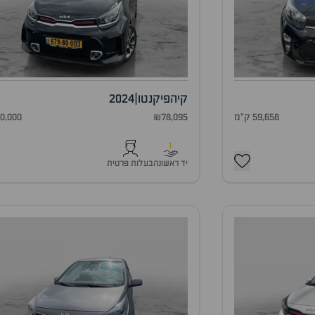
קיה
פיקנטו
|
2024
59,658 ק"מ
₪78,095
30,000 ק"
1
יד ראשונה
בעלות פרטית