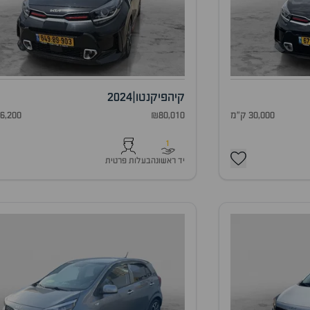
קיה
פיקנטו
|
2024
30,000 ק"מ
₪80,010
26,200 ק"
1
יד ראשונה
בעלות פרטית