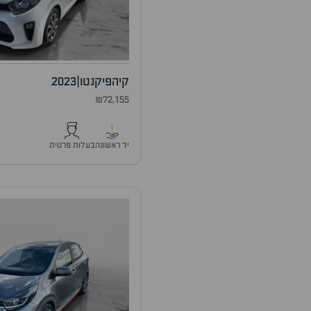
קיה
פיקנטו
|
2023
₪72,155
1
יד ראשונה
בעלות פרטית