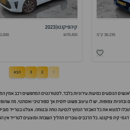
קיה
פיקנטו
|
2023
36,235 ק"מ
₪70,450
42,000 ק"
1
2
3
הבא
לאנשים הנוסעים נסיעות עירוניות בלבד, לסטודנטים המחפשים רכב אמין המ
ובחניות צפופות. יש לו עיצוב פשוט יחסית אך ספורטיבי ואסתטי, מה שהופך
וכלו למצוא את כל האבזור הנחוץ לנסיעה נוחה ובטוחה. אצלנו בטרייד מוביל
ל דגמי קיה פיקנטו. כל הרכבים עוברים תהליך השבחה ומוצעים לטרייד אין 