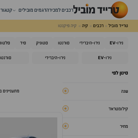
רכבים למכירה
דגמים מובילים
קטגורי
טרייד מוביל
רכבים
קיה
קיה פיקנטו
EV
נירו-
נירו-היברידי
סורנטו
סטוניק
סיד
סלטוס
EV
נירו-
נירו-היברידי
סורנטו
סינון לפי
+
מתעניינים 
שנה
+
קילומטראז׳
+
מחיר