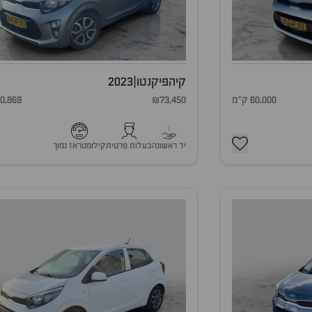
קיה
פיקנטו
|
2023
60,000 ק"מ
₪73,450
30,869 ק"
1
יד ראשונה
בעלות פרטית
קילומטראז נמוך