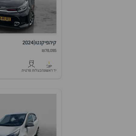
קיה
פיקנטו
|
2024
₪78,095
1
יד ראשונה
בעלות פרטית