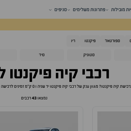
ות מובילות
פתרונות משלימים
סניפים
ספורטאז'
פיקנטו
ריו
סטוניק
סיד
ס
רכבי
קיה פיקנטו
למ
ברכישת
קיה פיקנטו
? מגוון ענק של רכבי
קיה פיקנטו
יד שניה ו 0 ק"מ זמינים לרכישה באתר, לכם רק נותר לבחור את ה
נמצאו
43
רכבים