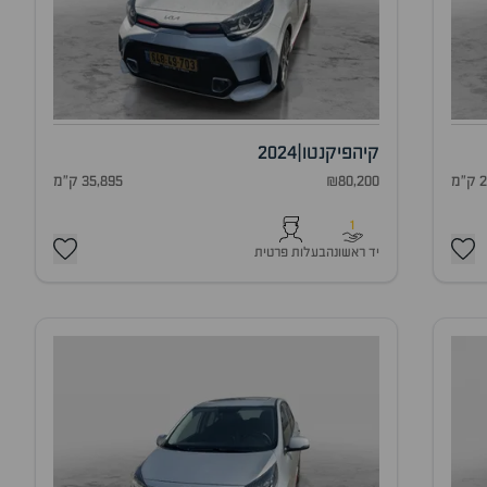
קיה
פיקנטו
|
2024
מ
₪80,200
35,895 ק"מ
1
יד ראשונה
בעלות פרטית