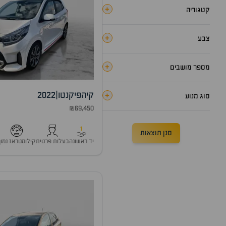
+
קטגוריה
+
צבע
+
מספר מושבים
קיה
פיקנטו
|
2022
+
סוג מנוע
₪69,450
1
סנן תוצאות
יד ראשונה
בעלות פרטית
קילומטראז נמוך