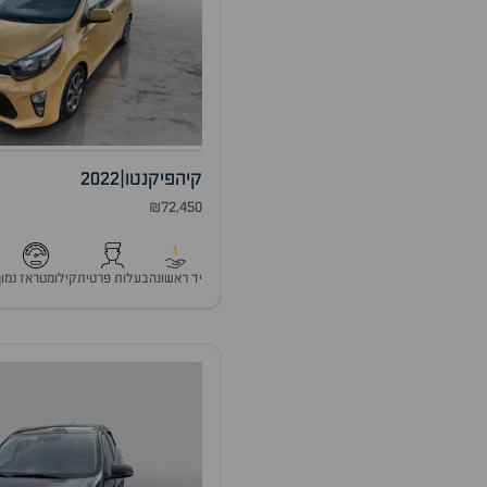
קיה
פיקנטו
|
2022
₪72,450
1
יד ראשונה
בעלות פרטית
קילומטראז נמוך