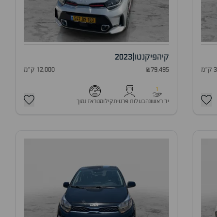
קיה
פיקנטו
|
2023
מ
₪79,495
12,000 ק"מ
1
יד ראשונה
בעלות פרטית
קילומטראז נמוך