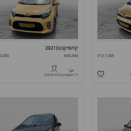
קיה
פיקנטו
|
2021
7,435 ק"מ
₪55,945
90,000 ק"
1
יד ראשונה
בעלות פרטית