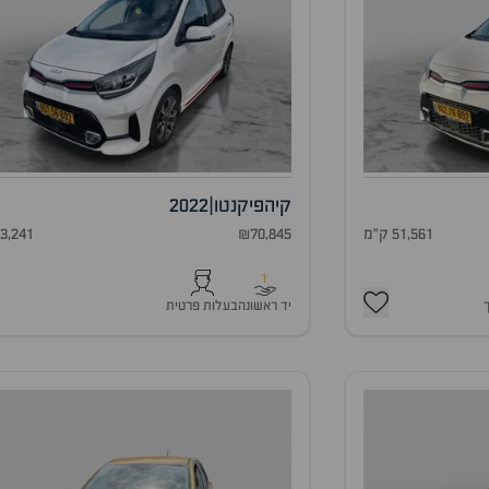
קיה
פיקנטו
|
2022
51,561 ק"מ
₪70,845
53,241 ק"
1
יד ראשונה
בעלות פרטית