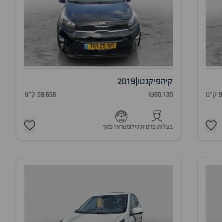
קיה
פיקנטו
|
2019
מ
₪60,130
59,658 ק"מ
בעלות פרטית
קילומטראז נמוך