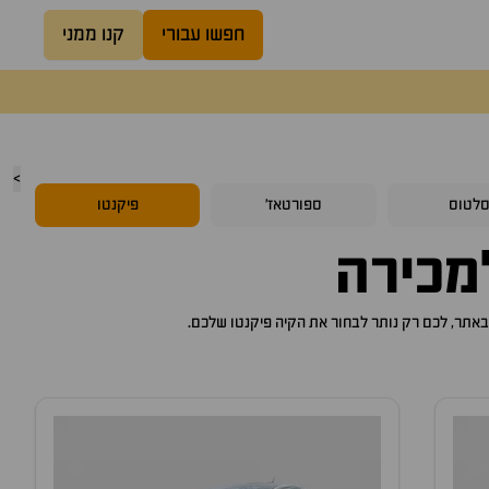
חפשו עבורי
קנו ממני
>
לטוס
ספורטאז'
פיקנטו
כירה
קיה פיקנטו
שלכם.