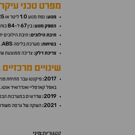
מפרט טכני עיקרי
25
1
0
מנוע:
נפח מנוע
.
ליטר או
84
67
הספק מנוע:
בין
ל-
כוחו
תיבת הילוכים:
תיבת הילוכים יד
ABS
בטיחות:
מערכת בלימה
,
צריכת דלק:
צריכה ממוצעת של
שינויים מרכזיים
2017
:
פיקנטו עבר מתיחת פני
באפל קארפליי ואנדרואיד אוטו.
2019
:
שדרוגים במערכות הבטיח
2021
:
השקה של גרסה משודר
קטגוריות:
מיני