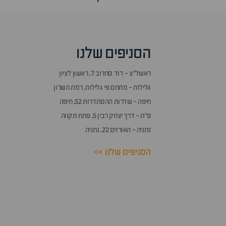
הסניפים שלנו
ראשל״צ - דוד סחרוב 7, ראשון לציון
גלילות - מתחם פי גלילות, רמת השרון
חיפה - שדרות ההסתדרות 52, חיפה
פ״ת - דרך יצחק רבין 5, פתח תקווה
נתניה - האורזים 22, נתניה
הסניפים שלנו >>