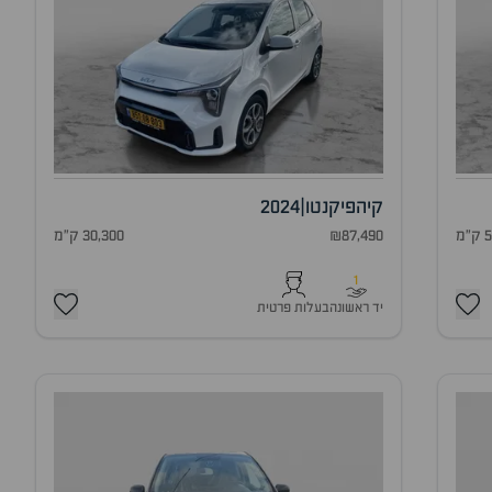
קיה
פיקנטו
|
2024
מ
₪87,490
30,300 ק"מ
1
יד ראשונה
בעלות פרטית