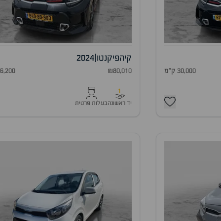
קיה
פיקנטו
|
2024
30,000 ק"מ
₪80,010
26,200 ק"
1
יד ראשונה
בעלות פרטית