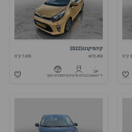
קיה
פיקנטו
|
2022
מ
₪72,450
7,435 ק"מ
1
יד ראשונה
בעלות פרטית
קילומטראז נמוך