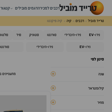
רכבים למכירה
דגמים מובילים
קטגורי
טרייד מוביל
רכבים
קיה
קיה פיקנטו
EV
נירו-
נירו-היברידי
סורנטו
סטוניק
סיד
סלטוס
EV
נירו-
נירו-היברידי
סורנטו
סינון לפי
+
מתעניינים 
שנה
+
קילומטראז׳
+
מחיר