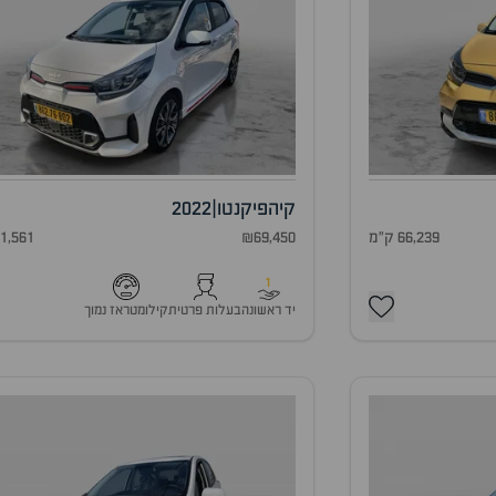
קיה
פיקנטו
|
2022
66,239 ק"מ
₪69,450
51,561 ק"
1
יד ראשונה
בעלות פרטית
קילומטראז נמוך