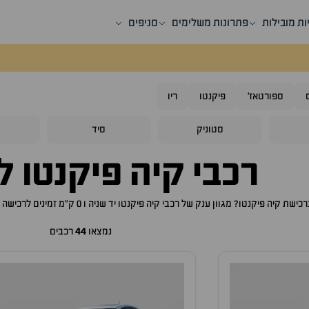
ות מובילות
פתרונות משלימים
סניפים
ספורטאז'
פיקנטו
ריו
סטוניק
סיד
ס
רכבי
קיה פיקנטו
למ
ברכישת
קיה פיקנטו
? מגוון ענק של רכבי
קיה פיקנטו
יד שניה ו 0 ק"מ זמינים לרכישה באתר, לכם רק נותר לבחור את ה
נמצאו
44
רכבים