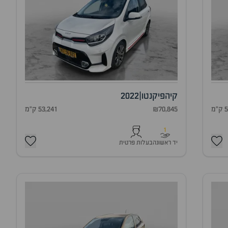
קיה
פיקנטו
|
2022
מ
₪70,845
53,241 ק"מ
1
יד ראשונה
בעלות פרטית