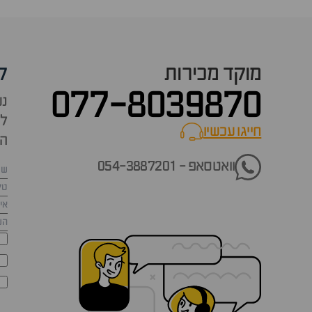
מוקד מכירות
ק
077-8039870
נש
למ
חייגו עכשיו
call now
הש
וואטסאפ - 054-3887201