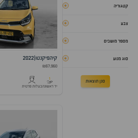
+
קטגוריה
+
צבע
+
מספר מושבים
קיה
פיקנטו
|
2022
+
סוג מנוע
₪67,960
1
סנן תוצאות
יד ראשונה
בעלות פרטית