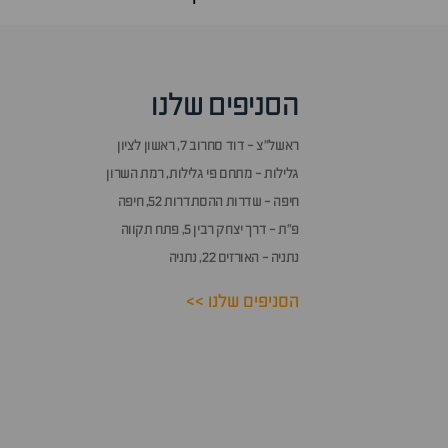
הסניפים שלנו
ראשל״צ - דוד סחרוב 7, ראשון לציון
גלילות - מתחם פי גלילות, רמת השרון
חיפה - שדרות ההסתדרות 52, חיפה
פ״ת - דרך יצחק רבין 5, פתח תקווה
נתניה - האורזים 22, נתניה
הסניפים שלנו >>