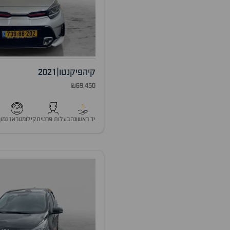
קיה
פיקנטו
|
2021
₪69,450
1
יד ראשונה
בעלות פרטית
קילומטראז נמוך