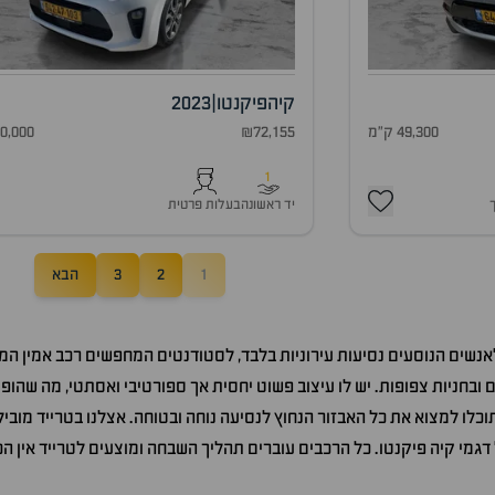
קיה
פיקנטו
|
2023
49,300 ק"מ
₪72,155
60,000 ק"
1
יד ראשונה
בעלות פרטית
1
2
3
הבא
לאנשים הנוסעים נסיעות עירוניות בלבד, לסטודנטים המחפשים רכב אמין המ
ובחניות צפופות. יש לו עיצוב פשוט יחסית אך ספורטיבי ואסתטי, מה שהופך
וכלו למצוא את כל האבזור הנחוץ לנסיעה נוחה ובטוחה. אצלנו בטרייד מוביל
ל דגמי קיה פיקנטו. כל הרכבים עוברים תהליך השבחה ומוצעים לטרייד אין 