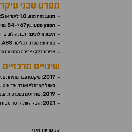
מפרט טכני עיקרי
25
1
0
מנוע:
נפח מנוע
.
ליטר או
84
67
הספק מנוע:
בין
ל-
כוחו
תיבת הילוכים:
תיבת הילוכים יד
ABS
בטיחות:
מערכת בלימה
,
צריכת דלק:
צריכה ממוצעת של
שינויים מרכזיים
2017
:
פיקנטו עבר מתיחת פני
באפל קארפליי ואנדרואיד אוטו.
2019
:
שדרוגים במערכות הבטיח
2021
:
השקה של גרסה משודר
קטגוריות:
מיני