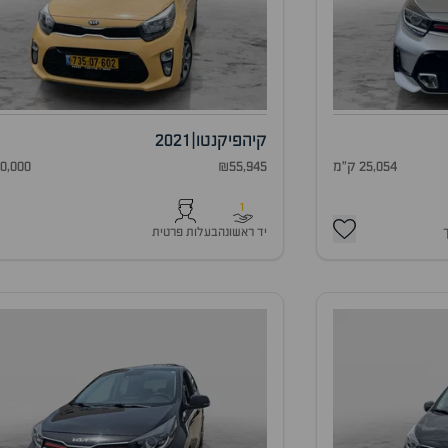
קיה
פיקנטו
|
2021
25,054 ק"מ
₪55,945
90,000 ק"
1
יד ראשונה
בעלות פרטית