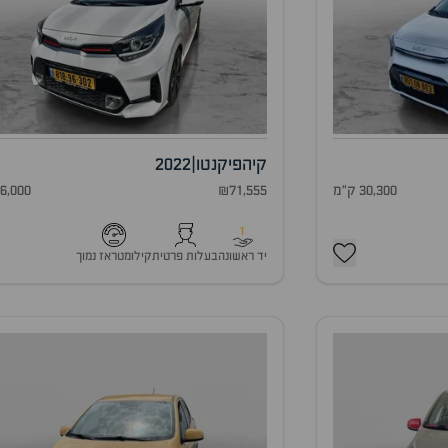
קיה
פיקנטו
|
2022
30,300 ק"מ
₪71,555
36,000 ק"
1
יד ראשונה
בעלות פרטית
קילומטראז נמוך