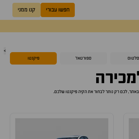
חפשו עבורי
קנו ממני
>
לטוס
ספורטאז'
פיקנטו
כירה
קיה פיקנטו
שלכם.