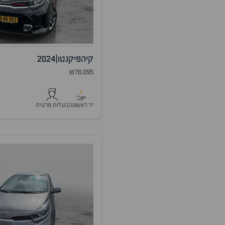
קיה
פיקנטו
|
2024
₪78,095
1
יד ראשונה
בעלות פרטית