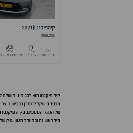
קיה
פיקנטו
|
2021
₪58,250
1
יד ראשונה
בעלות פרטית
קילומטראז נמוך
קיה פיקנטו הוא רכב מיני מושלם 
מבפנים שקל לתמרן בכבישים צרים 
של הנהג והנוסעים. בקיה פיקנטו ת
מיד ראשונה ובמיוחד מגוון ענק ש