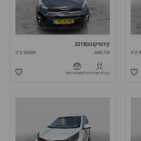
קיה
פיקנטו
|
2019
מ
₪60,130
59,658 ק"מ
בעלות פרטית
קילומטראז נמוך