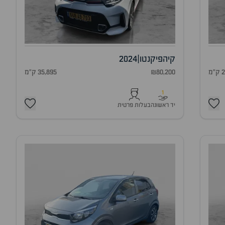
קיה
פיקנטו
|
2024
מ
₪80,200
35,895 ק"מ
1
יד ראשונה
בעלות פרטית