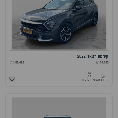
קיה
ספורטאז'
|
2022
₪124,285
68,492 ק"מ
1
יד ראשונה
בעלות פרטית