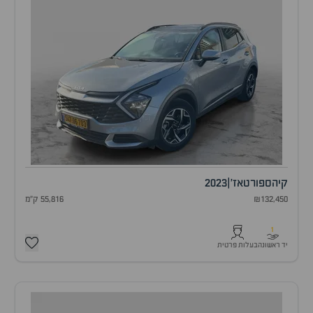
קיה
ספורטאז'
|
2023
₪132,450
55,816 ק"מ
1
יד ראשונה
בעלות פרטית