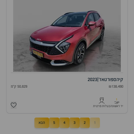
קיה
ספורטאז'
|
2023
₪138,490
50,829 ק"מ
1
יד ראשונה
בעלות פרטית
1
2
3
4
5
הבא