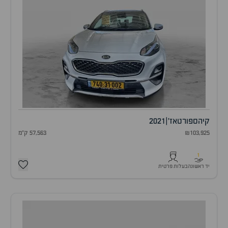
קיה
ספורטאז'
|
2021
₪103,925
57,563 ק"מ
1
יד ראשונה
בעלות פרטית