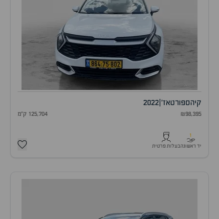
קיה
ספורטאז'
|
2022
₪98,395
125,704 ק"מ
1
יד ראשונה
בעלות פרטית