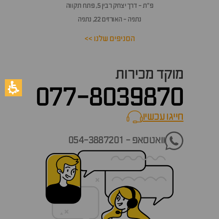
פ״ת - דרך יצחק רבין 5, פתח תקווה
נתניה - האורזים 22, נתניה
הסניפים שלנו >>
מוקד מכירות
077-8039870
חייגו עכשיו
call now
וואטסאפ - 054-3887201