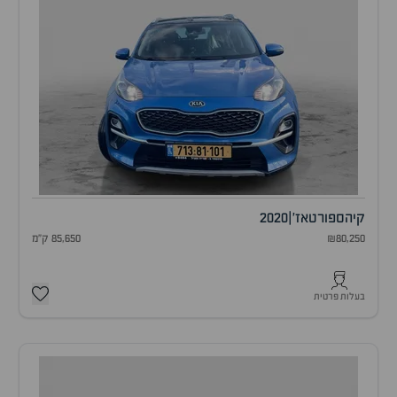
קיה
ספורטאז'
|
2020
₪80,250
85,650 ק"מ
בעלות פרטית