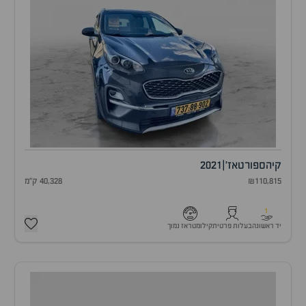
קיה
ספורטאז'
|
2021
₪110,815
40,328 ק"מ
1
יד ראשונה
בעלות פרטית
קילומטראז נמוך