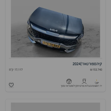
קיה
ספורטאז'
|
2024
₪153,740
17,117 ק"מ
1
יד ראשונה
בעלות פרטית
קילומטראז נמוך