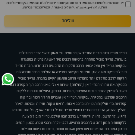
אני מאשר/ת קבלת עדכונים, מבצעים וחומרים שיווקיים מטרייד מוביל בע"מ באמצעים אלקטרוניים לרבות
דוא״ל, SMS ו-WhatsApp. ידוע לי כי באפשרותי לבטל הסכמה זו בכל עת.
שליחה
טרייד מוביל הינה חברת הטרייד אין הרשמית של מגוון יבואני הרכב המובילים
בישראל. טרייד מוביל מתמחה ברכישת רכבים מיד ראשונה פרטית במסגרת
עסקאות טרייד אין אצל יבואני הרכב מלקוחות הרוכשים רכב חדש. חברת טרייד
מוביל מעניקה מענה הוגן, שירותי ומקצועי במכירה או החלפת הרכב שבבעלות
הלקוח לרכב מתקדם יותר מהמלאי הרחב והמגוון הקיים בחברה. טרייד מוביל
מספקת את שרותי הטרייד אין (החלפה) ישירות אצל יבואני הרכב תוך הקפדה רבה
מאוד למוניטין המוכר בזכות האמינות, השירות, הניסיון, היעילות והנוחות ללקוח.
הרכבים שנרכשו במסגרת עסקאות הטרייד אין עוברים תהליך הכנה ובדיקות
קפדניות כדי שלקוחותינו ייהנו מרכב איכותי, "ראש שקט", שירות ואמינות. לאחר
תהליך ההכנה, הרכבים מוצבים בסניפי טרייד מוביל ברחבי הארץ, על מנת שתוכלו
להגיע, להתרשם, לחוות ולהתחדש ברכב הבא שלכם. טרייד מוביל מציעה
ללקוחותיה מגוון רחב של רכבים פרטיים, רכבי יוקרה ורכבי שטח, ממגוון דגמים,
ממגוון המותגים, עם אפשרויות מימון מגוונות ונוחות, פתרונות ביטוח וחבילות