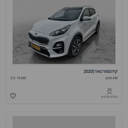
קיה
ספורטאז'
|
2020
₪84,440
74,595 ק"מ
בעלות פרטית