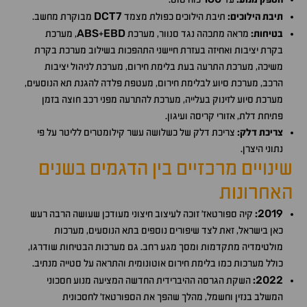
DCT7
תיבת הילוכים:
תיבת הילוכים כפולת מצמד
מבוקרת מחשב.
ABS
EBD
בטיחות:
מראה מתכהה נגד סנוור, מערכת
+
, מערכת
בקרת יציבות ואחיזה בעזרת חיישני התהפכות בשילוב מערכת בקרת
משיכה, מערכת התרעה בעת בלימת חירום, מערכת לניהול יציבות
הרכב, מערכת סיוע לבלימת חירום, מעטפת פלדה להגנת תא הנוסעים,
מערכת סיוע לזינוק בעלייה, מערכת להתרעה מפני רכב חוצה בזמן
פתיחת דלת, אזורי קריסה ועיגון.
צריכת דלק:
צריכת דלק של כשלושה עשר קילומטרים לליטר על פי
נתוני היצרן.
שינויים מרכזיים בין הדגמים בשנים
האחרונות
2019
:
קיה ספורטאז׳ זוכה לעיצוב חיצוני מעודכן שעושה הרבה רעש
כאן בישראל, זאת לצד שיפורים נוספים בתא הנוסעים, מערכות
מולטימדיה מתקדמות ומסך מגע רחב. גם מערכות הבטיחות שודרגו,
כולל מערכות כמו בלימת חירום אוטונומית והתראה על סטייה מנתיב.
2022
:
השקת הגרסה ההיברידית החדשה המציעה מנוע חסכוני
המשלב בנזין וחשמל, מהלך שהפך את הספורטאז' לחסכונית