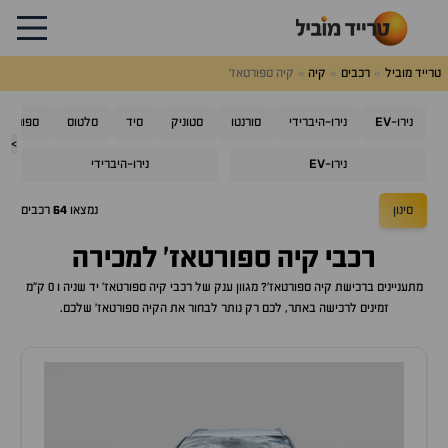
טרייד מוביל
רכבים
קיה
קיה ספורטאז'
EV
נירו-
נירו-היברידי
סורנטו
סטוניק
סיד
סלטוס
ספורטאז'
>
EV
נירו-
נירו-היברידי
סינון
נמצאו
64
רכבים
רכבי
קיה ספורטאז'
למכירה
מתעניינים ברכישת
קיה ספורטאז'
? מגוון ענק של רכבי
קיה ספורטאז'
יד שניה ו 0 ק"מ
זמינים לרכישה באתר, לכם רק נותר לבחור את ה
קיה ספורטאז'
שלכם.