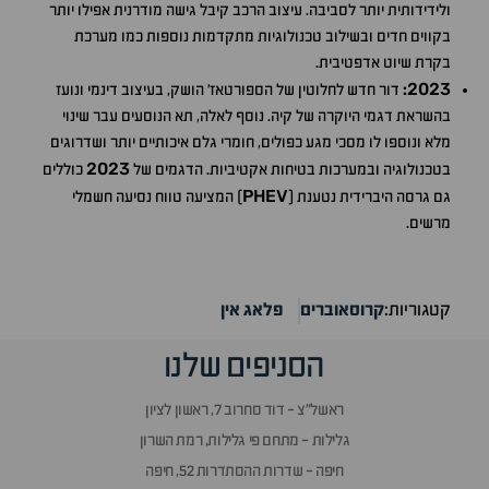
ולידידותית יותר לסביבה. עיצוב הרכב קיבל גישה מודרנית אפילו יותר
בקווים חדים ובשילוב טכנולוגיות מתקדמות נוספות כמו מערכת
בקרת שיוט אדפטיבית.
2023
:
דור חדש לחלוטין של הספורטאז' הושק, בעיצוב דינמי ונועז
בהשראת דגמי היוקרה של קיה. נוסף לאלה, תא הנוסעים עבר שינוי
מלא ונוספו לו מסכי מגע כפולים, חומרי גלם איכותיים יותר ושדרוגים
2023
בטכנולוגיה ובמערכות בטיחות אקטיביות. הדגמים של
כוללים
PHEV
גם גרסה היברידית נטענת (
) המציעה טווח נסיעה חשמלי
מרשים.
קטגוריות:
קרוסאוברים
פלאג אין
הסניפים שלנו
ראשל״צ - דוד סחרוב 7, ראשון לציון
גלילות - מתחם פי גלילות, רמת השרון
חיפה - שדרות ההסתדרות 52, חיפה