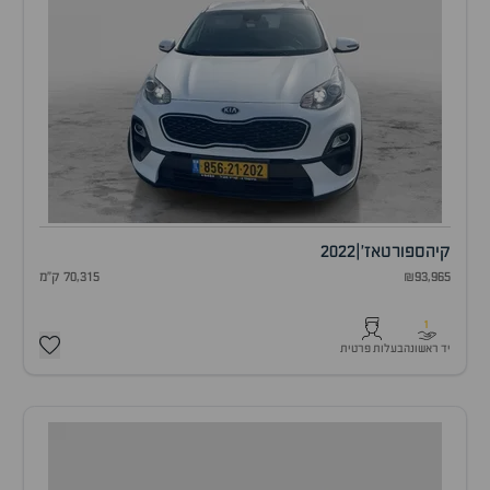
קיה
ספורטאז'
|
2022
₪93,965
70,315 ק"מ
1
יד ראשונה
בעלות פרטית