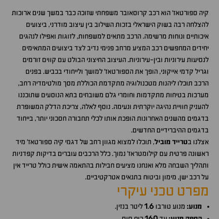
קיה ספורטאז' הוא רכב קרוסאובר משפחתי שזוכה כבר במשך שנים ארוכות
להצלחה רבה בשוק הישראלי בזכות השילוב בין עיצוב מודרני, ביצועים
איכותיים ונוחות מרשימה. הרכב מתאים למשפחות, לזוגות ואפילו לנהגים
יחידים המחפשים רכב המציע מרחב פנימי נדיב לצד ביצועים המתאימים
לנסיעות עירוניות ובין-עירוניות. העיצוב החיצוני הבולט עם קווים זורמים
וגריל קדמי אייקוני, הופך את הספורטאז' למושך ולייחודי בכביש. בפנים
הרכב תוכלו ליהנות מטכנולוגיה מתקדמת הכוללת מסך מולטימדיה רחב,
מערכות בטיחות מתקדמות וחומרי גלם משובחים בתא הנוסעים שתוכננו
להעניק חוויית נהיגה יוקרתית ונעימה. נוסף לאלה, צריכת הדלק המשופרת
בדגמים מהשנים האחרונות הופכת אותו לכלי תחבורה חסכוני יותר, בייחוד
בדגמים ההיברידיים החדשים.
אצלנו ב
טרייד מוביל
, תוכלו למצוא מגוון רחב של דגמי קיה ספורטאז' מיד
ראשונה פרטית עם קילומטראז' נמוך. כלל הרכבים עוברים בדיקות קפדניות
ותהליך השבחה מלא ואנחנו מציעים חבילות בהתאמה אישית כולל טרייד אין
על רכב ישן, מימון וביטוח בתנאים אטרקטיביים.
מפרט טכני עיקרי
1
6
מנוע:
מנוע טורבו
.
ליטר בנזין.
160
הספק מנוע:
עד
כוח סוס.