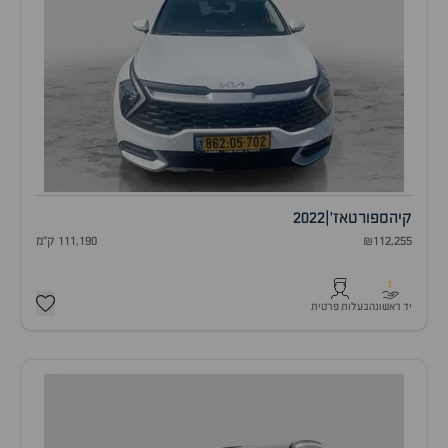
קיה
ספורטאז'
|
2022
₪112,255
111,190 ק"מ
1
יד ראשונה
בעלות פרטית