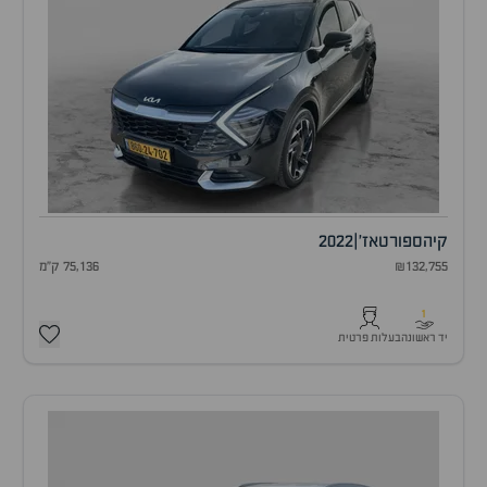
קיה
ספורטאז'
|
2022
₪132,755
75,136 ק"מ
1
יד ראשונה
בעלות פרטית