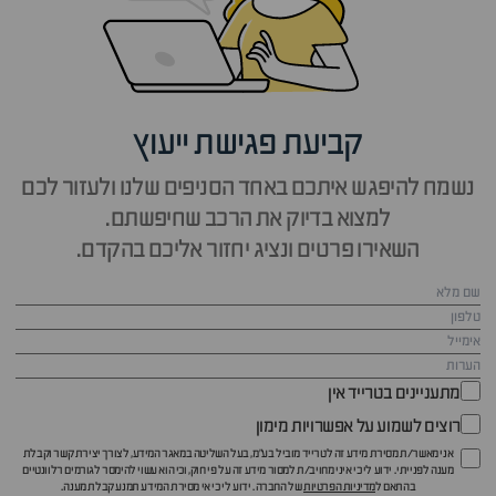
קביעת פגישת ייעוץ
נשמח להיפגש איתכם באחד הסניפים שלנו ולעזור לכם
למצוא בדיוק את הרכב שחיפשתם.
השאירו פרטים ונציג יחזור אליכם בהקדם.
מתעניינים בטרייד אין
רוצים לשמוע על אפשרויות מימון
אני מאשר/ת מסירת מידע זה לטרייד מוביל בע"מ, בעל השליטה במאגר המידע, לצורך יצירת קשר וקבלת
מענה לפנייתי. ידוע לי כי איני מחויב/ת למסור מידע זה על פי חוק, וכי הוא עשוי להימסר לגורמים רלוונטיים
בהתאם ל
מדיניות הפרטיות
של החברה. ידוע לי כי אי מסירת המידע תמנע קבלת מענה.