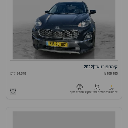
קיה
ספורטאז'
|
2022
₪109,165
34,576 ק"מ
1
יד ראשונה
בעלות פרטית
קילומטראז נמוך