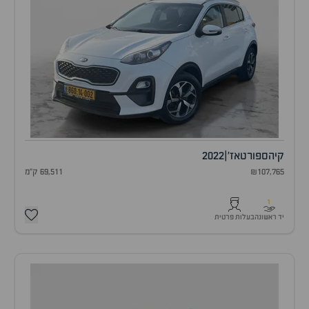
קיה
ספורטאז'
|
2022
₪107,765
69,511 ק"מ
1
יד ראשונה
בעלות פרטית