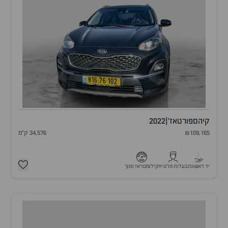
קיה
ספורטאז'
|
2022
₪109,165
34,576 ק"מ
1
יד ראשונה
בעלות פרטית
קילומטראז נמוך