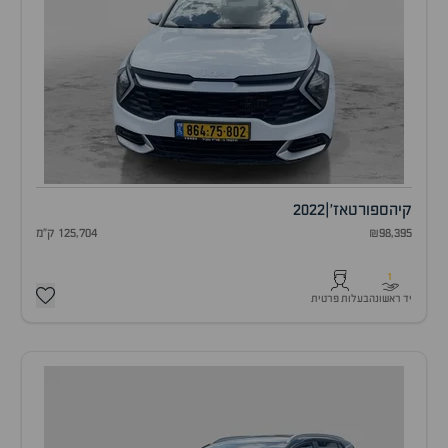
קיה
ספורטאז'
|
2022
₪98,395
125,704 ק"מ
1
יד ראשונה
בעלות פרטית