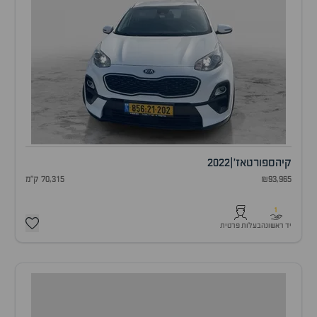
קיה
ספורטאז'
|
2022
₪93,965
70,315 ק"מ
1
יד ראשונה
בעלות פרטית