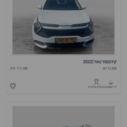
קיה
ספורטאז'
|
2022
₪112,255
111,190 ק"מ
1
יד ראשונה
בעלות פרטית