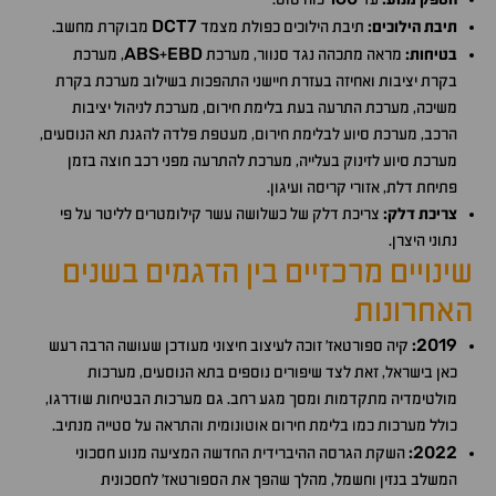
DCT7
תיבת הילוכים:
תיבת הילוכים כפולת מצמד
מבוקרת מחשב.
ABS
EBD
בטיחות:
מראה מתכהה נגד סנוור, מערכת
+
, מערכת
בקרת יציבות ואחיזה בעזרת חיישני התהפכות בשילוב מערכת בקרת
משיכה, מערכת התרעה בעת בלימת חירום, מערכת לניהול יציבות
הרכב, מערכת סיוע לבלימת חירום, מעטפת פלדה להגנת תא הנוסעים,
מערכת סיוע לזינוק בעלייה, מערכת להתרעה מפני רכב חוצה בזמן
פתיחת דלת, אזורי קריסה ועיגון.
צריכת דלק:
צריכת דלק של כשלושה עשר קילומטרים לליטר על פי
נתוני היצרן.
שינויים מרכזיים בין הדגמים בשנים
האחרונות
2019
:
קיה ספורטאז׳ זוכה לעיצוב חיצוני מעודכן שעושה הרבה רעש
כאן בישראל, זאת לצד שיפורים נוספים בתא הנוסעים, מערכות
מולטימדיה מתקדמות ומסך מגע רחב. גם מערכות הבטיחות שודרגו,
כולל מערכות כמו בלימת חירום אוטונומית והתראה על סטייה מנתיב.
2022
:
השקת הגרסה ההיברידית החדשה המציעה מנוע חסכוני
המשלב בנזין וחשמל, מהלך שהפך את הספורטאז' לחסכונית