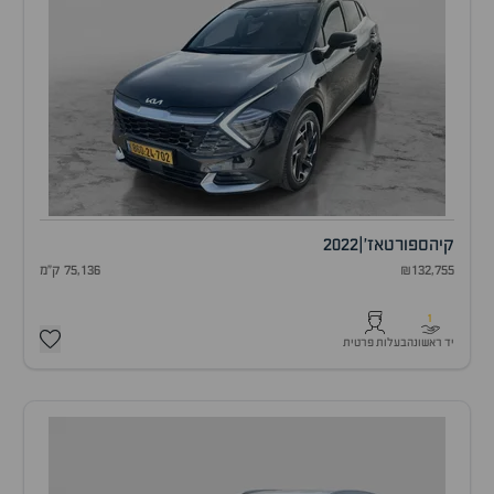
קיה
ספורטאז'
|
2022
₪132,755
75,136 ק"מ
1
יד ראשונה
בעלות פרטית