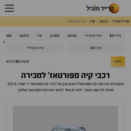
טרייד מוביל
רכבים
קיה
קיה ספורטאז'
EV
נירו-
נירו-היברידי
סורנטו
סטוניק
סיד
סלטוס
ספורטאז'
>
EV
נירו-
נירו-היברידי
סינון
נמצאו
63
רכבים
רכבי
קיה ספורטאז'
למכירה
מתעניינים ברכישת
קיה ספורטאז'
? מגוון ענק של רכבי
קיה ספורטאז'
יד שניה ו 0 ק"מ
זמינים לרכישה באתר, לכם רק נותר לבחור את ה
קיה ספורטאז'
שלכם.