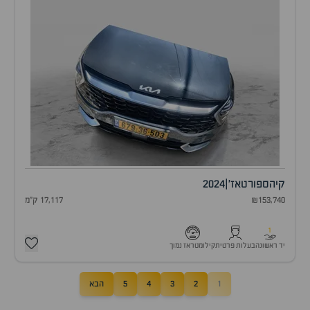
קיה
ספורטאז'
|
2024
₪153,740
17,117 ק"מ
1
יד ראשונה
בעלות פרטית
קילומטראז נמוך
1
2
3
4
5
הבא