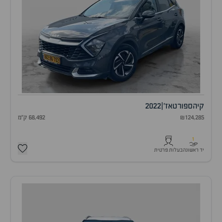
קיה
ספורטאז'
|
2022
₪124,285
68,492 ק"מ
1
יד ראשונה
בעלות פרטית