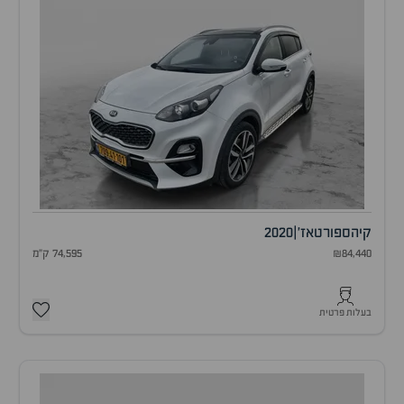
קיה
ספורטאז'
|
2020
₪84,440
74,595 ק"מ
בעלות פרטית