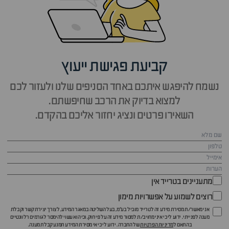
קביעת פגישת ייעוץ
נשמח להיפגש איתכם באחד הסניפים שלנו ולעזור לכם
למצוא בדיוק את הרכב שחיפשתם.
השאירו פרטים ונציג יחזור אליכם בהקדם.
מתעניינים בטרייד אין
רוצים לשמוע על אפשרויות מימון
אני מאשר/ת מסירת מידע זה לטרייד מוביל בע"מ, בעל השליטה במאגר המידע, לצורך יצירת קשר וקבלת
מענה לפנייתי. ידוע לי כי איני מחויב/ת למסור מידע זה על פי חוק, וכי הוא עשוי להימסר לגורמים רלוונטיים
בהתאם ל
מדיניות הפרטיות
של החברה. ידוע לי כי אי מסירת המידע תמנע קבלת מענה.