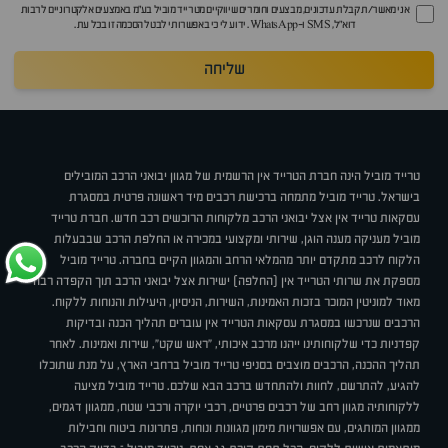
אני מאשר/ת קבלת עדכונים, מבצעים וחומרים שיווקיים מטרייד מוביל בע"מ באמצעים אלקטרוניים לרבות
דוא״ל, SMS ו-WhatsApp. ידוע לי כי באפשרותי לבטל הסכמה זו בכל עת.
שליחה
טרייד מוביל הינה חברת הטרייד אין הרשמית של מגוון יבואני הרכב המובילים
בישראל. טרייד מוביל מתמחה ברכישת רכבים מיד ראשונה פרטית במסגרת
עסקאות טרייד אין אצל יבואני הרכב מלקוחות הרוכשים רכב חדש. חברת טרייד
מוביל מעניקה מענה הוגן, שירותי ומקצועי במכירה או החלפת הרכב שבבעלות
הלקוח לרכב מתקדם יותר מהמלאי הרחב והמגוון הקיים בחברה. טרייד מוביל
מספקת את שרותי הטרייד אין (החלפה) ישירות אצל יבואני הרכב תוך הקפדה רבה
מאוד למוניטין המוכר בזכות האמינות, השירות, הניסיון, היעילות והנוחות ללקוח.
הרכבים שנרכשו במסגרת עסקאות הטרייד אין עוברים תהליך הכנה ובדיקות
קפדניות כדי שלקוחותינו ייהנו מרכב איכותי, "ראש שקט", שירות ואמינות. לאחר
תהליך ההכנה, הרכבים מוצבים בסניפי טרייד מוביל ברחבי הארץ, על מנת שתוכלו
להגיע, להתרשם, לחוות ולהתחדש ברכב הבא שלכם. טרייד מוביל מציעה
ללקוחותיה מגוון רחב של רכבים פרטיים, רכבי יוקרה ורכבי שטח, ממגוון דגמים,
ממגוון המותגים, עם אפשרויות מימון מגוונות ונוחות, פתרונות ביטוח וחבילות