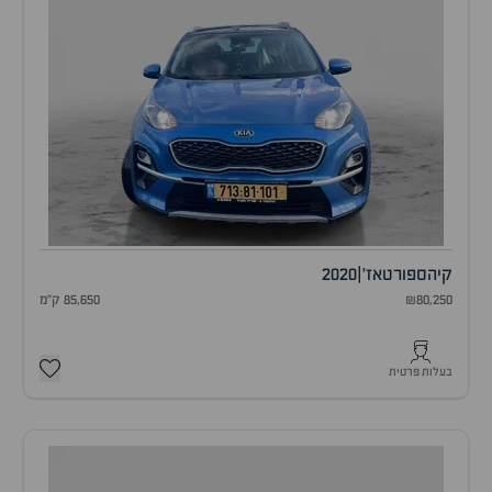
קיה
ספורטאז'
|
2020
₪80,250
85,650 ק"מ
בעלות פרטית