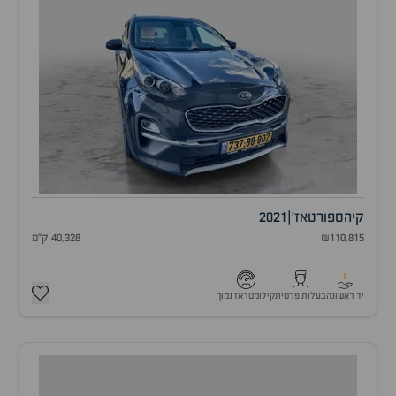
קיה
ספורטאז'
|
2021
₪110,815
40,328 ק"מ
1
יד ראשונה
בעלות פרטית
קילומטראז נמוך