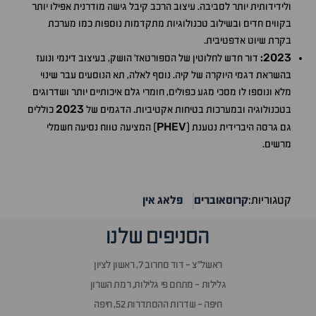
ולידידותית יותר לסביבה. עיצוב הרכב קיבל גישה מודרנית אפילו יותר
בקווים חדים ובשילוב טכנולוגיות מתקדמות נוספות כמו מערכת
בקרת שיוט אדפטיבית.
2023
:
דור חדש לחלוטין של הספורטאז' הושק, בעיצוב דינמי ונועז
בהשראת דגמי היוקרה של קיה. נוסף לאלה, תא הנוסעים עבר שינוי
מלא ונוספו לו מסכי מגע כפולים, חומרי גלם איכותיים יותר ושדרוגים
2023
בטכנולוגיה ובמערכות בטיחות אקטיביות. הדגמים של
כוללים
PHEV
גם גרסה היברידית נטענת (
) המציעה טווח נסיעה חשמלי
מרשים.
קטגוריות:
קרוסאוברים
פלאג אין
הסניפים שלנו
ראשל״צ - דוד סחרוב 7, ראשון לציון
גלילות - מתחם פי גלילות, רמת השרון
חיפה - שדרות ההסתדרות 52, חיפה