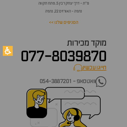
פ״ת - דרך יצחק רבין 5, פתח תקווה
נתניה - האורזים 22, נתניה
הסניפים שלנו >>
מוקד מכירות
077-8039870
חייגו עכשיו
call now
וואטסאפ - 054-3887201