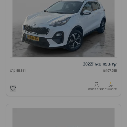
קיה
ספורטאז'
|
2022
₪107,765
69,511 ק"מ
1
יד ראשונה
בעלות פרטית