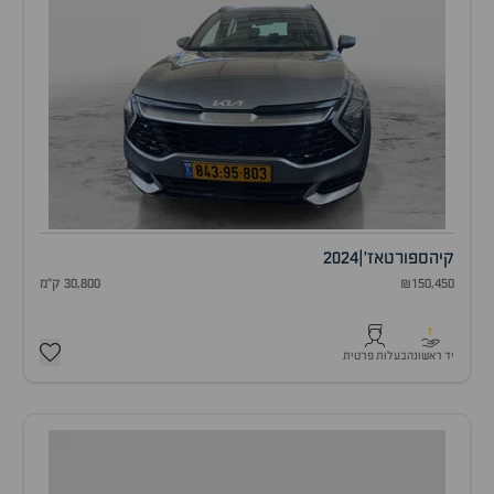
קיה
ספורטאז'
|
2024
₪150,450
30,800 ק"מ
1
יד ראשונה
בעלות פרטית