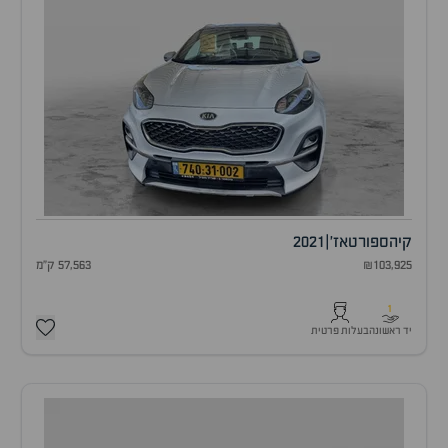
קיה
ספורטאז'
|
2021
₪103,925
57,563 ק"מ
1
יד ראשונה
בעלות פרטית