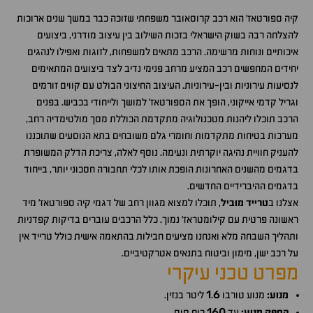
קיה ספורטאז' הוא רכב קרוסאובר משפחתי שזוכה כבר במשך שנים ארוכות
להצלחה רבה בשוק הישראלי בזכות השילוב בין עיצוב מודרני, ביצועים
איכותיים ונוחות מרשימה. הרכב מתאים למשפחות, לזוגות ואפילו לנהגים
יחידים המחפשים רכב המציע מרחב פנימי נדיב לצד ביצועים המתאימים
לנסיעות עירוניות ובין-עירוניות. העיצוב החיצוני הבולט עם קווים זורמים
וגריל קדמי אייקוני, הופך את הספורטאז' למושך ולייחודי בכביש. בפנים
הרכב תוכלו ליהנות מטכנולוגיה מתקדמת הכוללת מסך מולטימדיה רחב,
מערכות בטיחות מתקדמות וחומרי גלם משובחים בתא הנוסעים שתוכננו
להעניק חוויית נהיגה יוקרתית ונעימה. נוסף לאלה, צריכת הדלק המשופרת
בדגמים מהשנים האחרונות הופכת אותו לכלי תחבורה חסכוני יותר, בייחוד
בדגמים ההיברידיים החדשים.
אצלנו ב
טרייד מוביל
, תוכלו למצוא מגוון רחב של דגמי קיה ספורטאז' מיד
ראשונה פרטית עם קילומטראז' נמוך. כלל הרכבים עוברים בדיקות קפדניות
ותהליך השבחה מלא ואנחנו מציעים חבילות בהתאמה אישית כולל טרייד אין
על רכב ישן, מימון וביטוח בתנאים אטרקטיביים.
מפרט טכני עיקרי
1
6
מנוע:
מנוע טורבו
.
ליטר בנזין.
160
הספק מנוע:
עד
כוח סוס.