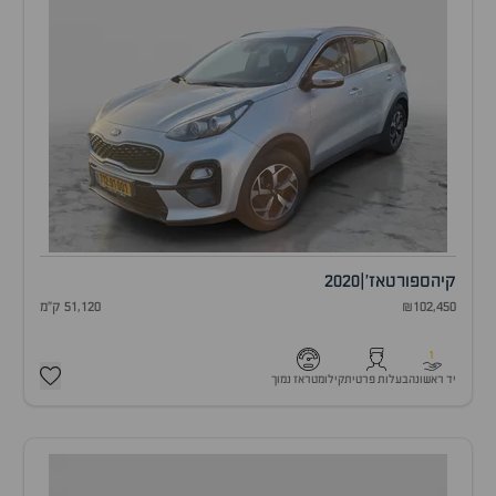
קיה
ספורטאז'
|
2020
₪102,450
51,120 ק"מ
1
יד ראשונה
בעלות פרטית
קילומטראז נמוך