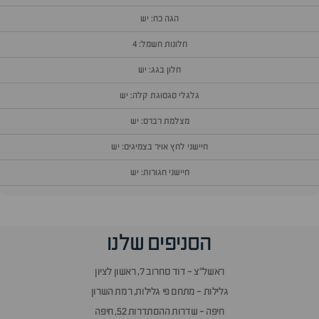
הגה כח: יש
חלונות חשמל: 4
חלון בגג: יש
גלגלי סגסוגת קלה: יש
מצלמת רברס: יש
חיישני לחץ אויר בצמיגים: יש
חיישני חגורות: יש
וף
הסניפים שלנו
זור
אלות
ראשל״צ - דוד סחרוב 7, ראשון לציון
תשובות
גלילות - מתחם פי גלילות, רמת השרון
חיפה - שדרות ההסתדרות 52, חיפה