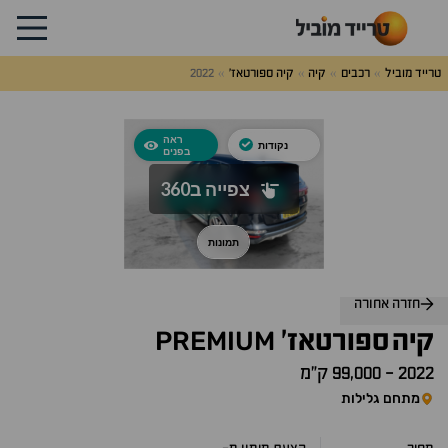
טרייד מוביל
רכבים
קיה
קיה ספורטאז'
2022
לג
על
אלות
תשובות
חזרה אחורה
PREMIUM
קיה
ספורטאז'
2022
-
99,000 ק״מ
מתחם גלילות