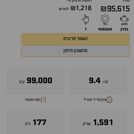
מחיר
הצעת מימון מ-
₪1,218
₪95,615
לחודש
מנוע
גיר
יד
בנזין
אוטומטי
1
השאר פרטים
מחשבון מימון
99,000
9.4
10/
ק״מ
ציון טרייד מוביל
כמה נסעתי
177
1,591
סמ״ק
כ״ס