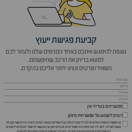
קביעת פגישת ייעוץ
נשמח להיפגש איתכם באחד הסניפים שלנו ולעזור לכם
למצוא בדיוק את הרכב שחיפשתם.
השאירו פרטים ונציג יחזור אליכם בהקדם.
מתעניינים בטרייד אין
רוצים לשמוע על אפשרויות מימון
אני מאשר/ת מסירת מידע זה לטרייד מוביל בע"מ, בעל השליטה במאגר המידע, לצורך יצירת קשר וקבלת
מענה לפנייתי. ידוע לי כי איני מחויב/ת למסור מידע זה על פי חוק, וכי הוא עשוי להימסר לגורמים רלוונטיים
בהתאם ל
מדיניות הפרטיות
של החברה. ידוע לי כי אי מסירת המידע תמנע קבלת מענה.