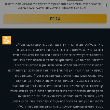
אני מאשר/ת קבלת עדכונים, מבצעים וחומרים שיווקיים מטרייד מוביל בע"מ באמצעים אלקטרוניים לרבות
דוא״ל, SMS ו-WhatsApp. ידוע לי כי באפשרותי לבטל הסכמה זו בכל עת.
שליחה
טרייד מוביל הינה חברת הטרייד אין הרשמית של מגוון יבואני הרכב המובילים
בישראל. טרייד מוביל מתמחה ברכישת רכבים מיד ראשונה פרטית במסגרת
עסקאות טרייד אין אצל יבואני הרכב מלקוחות הרוכשים רכב חדש. חברת טרייד
מוביל מעניקה מענה הוגן, שירותי ומקצועי במכירה או החלפת הרכב שבבעלות
הלקוח לרכב מתקדם יותר מהמלאי הרחב והמגוון הקיים בחברה. טרייד מוביל
מספקת את שרותי הטרייד אין (החלפה) ישירות אצל יבואני הרכב תוך הקפדה רבה
מאוד למוניטין המוכר בזכות האמינות, השירות, הניסיון, היעילות והנוחות ללקוח.
הרכבים שנרכשו במסגרת עסקאות הטרייד אין עוברים תהליך הכנה ובדיקות
קפדניות כדי שלקוחותינו ייהנו מרכב איכותי, "ראש שקט", שירות ואמינות. לאחר
תהליך ההכנה, הרכבים מוצבים בסניפי טרייד מוביל ברחבי הארץ, על מנת שתוכלו
להגיע, להתרשם, לחוות ולהתחדש ברכב הבא שלכם. טרייד מוביל מציעה
ללקוחותיה מגוון רחב של רכבים פרטיים, רכבי יוקרה ורכבי שטח, ממגוון דגמים,
ממגוון המותגים, עם אפשרויות מימון מגוונות ונוחות, פתרונות ביטוח וחבילות