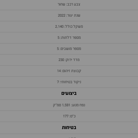
צבע רכב: שחור
שנת יצור: 2022
משקל כולל: 2,140
מספר דלתות: 5
מספר מושבים: 5
מדד ירוק: 230
קבוצת זיהום: 14
ניקוד בטיחותי: 7
ביצועים
נפח מנוע: 1,591 סמ״ק
כ״ס: 177
בטיחות