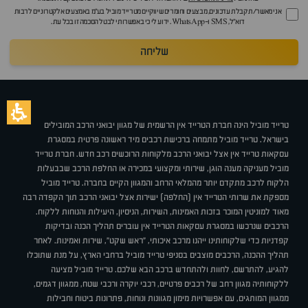
אני מאשר/ת קבלת עדכונים, מבצעים וחומרים שיווקיים מטרייד מוביל בע"מ באמצעים אלקטרוניים לרבות
דוא״ל, SMS ו-WhatsApp. ידוע לי כי באפשרותי לבטל הסכמה זו בכל עת.
שליחה
טרייד מוביל הינה חברת הטרייד אין הרשמית של מגוון יבואני הרכב המובילים
בישראל. טרייד מוביל מתמחה ברכישת רכבים מיד ראשונה פרטית במסגרת
עסקאות טרייד אין אצל יבואני הרכב מלקוחות הרוכשים רכב חדש. חברת טרייד
מוביל מעניקה מענה הוגן, שירותי ומקצועי במכירה או החלפת הרכב שבבעלות
הלקוח לרכב מתקדם יותר מהמלאי הרחב והמגוון הקיים בחברה. טרייד מוביל
מספקת את שרותי הטרייד אין (החלפה) ישירות אצל יבואני הרכב תוך הקפדה רבה
מאוד למוניטין המוכר בזכות האמינות, השירות, הניסיון, היעילות והנוחות ללקוח.
הרכבים שנרכשו במסגרת עסקאות הטרייד אין עוברים תהליך הכנה ובדיקות
קפדניות כדי שלקוחותינו ייהנו מרכב איכותי, "ראש שקט", שירות ואמינות. לאחר
תהליך ההכנה, הרכבים מוצבים בסניפי טרייד מוביל ברחבי הארץ, על מנת שתוכלו
להגיע, להתרשם, לחוות ולהתחדש ברכב הבא שלכם. טרייד מוביל מציעה
ללקוחותיה מגוון רחב של רכבים פרטיים, רכבי יוקרה ורכבי שטח, ממגוון דגמים,
ממגוון המותגים, עם אפשרויות מימון מגוונות ונוחות, פתרונות ביטוח וחבילות