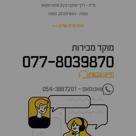
פ״ת - דרך יצחק רבין 5, פתח תקווה
נתניה - האורזים 22, נתניה
הסניפים שלנו >>
מוקד מכירות
077-8039870
חייגו עכשיו
call now
וואטסאפ - 054-3887201