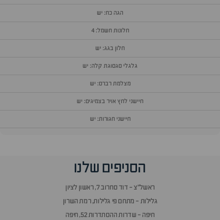
הגה כח: יש
חלונות חשמל: 4
חלון בגג: יש
גלגלי סגסוגת קלה: יש
מצלמת רברס: יש
חיישני לחץ אויר בצמיגים: יש
חיישני חגורות: יש
וף
הסניפים שלנו
זור
אלות
ראשל״צ - דוד סחרוב 7, ראשון לציון
תשובות
גלילות - מתחם פי גלילות, רמת השרון
חיפה - שדרות ההסתדרות 52, חיפה