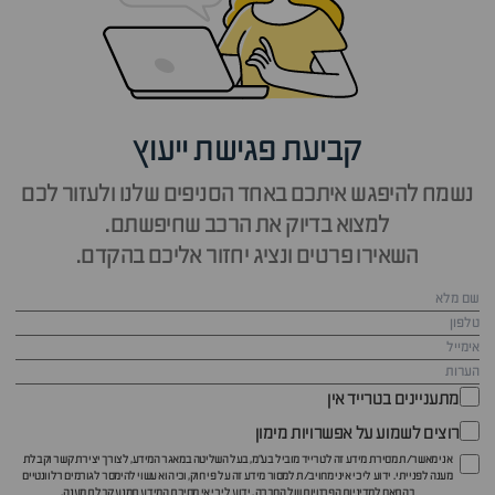
קביעת פגישת ייעוץ
נשמח להיפגש איתכם באחד הסניפים שלנו ולעזור לכם
למצוא בדיוק את הרכב שחיפשתם.
השאירו פרטים ונציג יחזור אליכם בהקדם.
מתעניינים בטרייד אין
רוצים לשמוע על אפשרויות מימון
אני מאשר/ת מסירת מידע זה לטרייד מוביל בע"מ, בעל השליטה במאגר המידע, לצורך יצירת קשר וקבלת
מענה לפנייתי. ידוע לי כי איני מחויב/ת למסור מידע זה על פי חוק, וכי הוא עשוי להימסר לגורמים רלוונטיים
בהתאם ל
מדיניות הפרטיות
של החברה. ידוע לי כי אי מסירת המידע תמנע קבלת מענה.