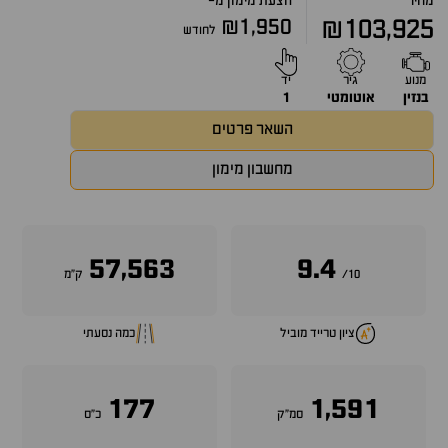
מחיר
הצעת מימון מ-
₪1,950
₪103,925
לחודש
מנוע
גיר
יד
בנזין
אוטומטי
1
השאר פרטים
מחשבון מימון
57,563
9.4
10/
ק״מ
ציון טרייד מוביל
כמה נסעתי
177
1,591
סמ״ק
כ״ס