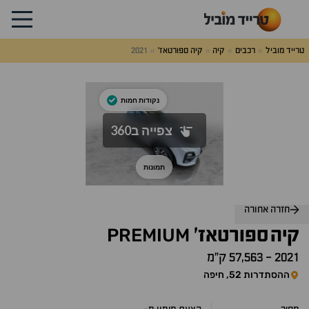
טרייד מוביל
רכבים
קיה
קיה ספורטאז'
2021
לג
על
אלות
תשובות
חזרה אחורה
PREMIUM
קיה
ספורטאז'
2021
-
57,563 ק״מ
ההסתדרות 52, חיפה