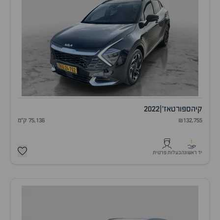
קיה
ספורטאז'
|
2022
₪132,755
75,136 ק"מ
1
יד ראשונה
בעלות פרטית