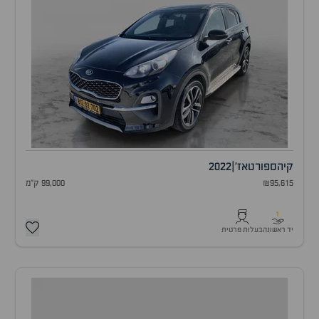
קיה
ספורטאז'
|
2022
₪95,615
99,000 ק"מ
1
יד ראשונה
בעלות פרטית