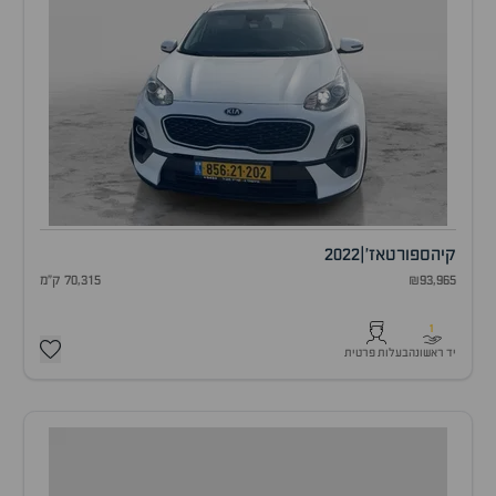
קיה
ספורטאז'
|
2022
₪93,965
70,315 ק"מ
1
יד ראשונה
בעלות פרטית