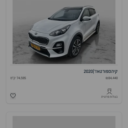
קיה
ספורטאז'
|
2020
₪84,440
74,595 ק"מ
בעלות פרטית