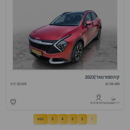
קיה
ספורטאז'
|
2023
₪138,490
50,829 ק"מ
1
יד ראשונה
בעלות פרטית
1
2
3
4
5
הבא