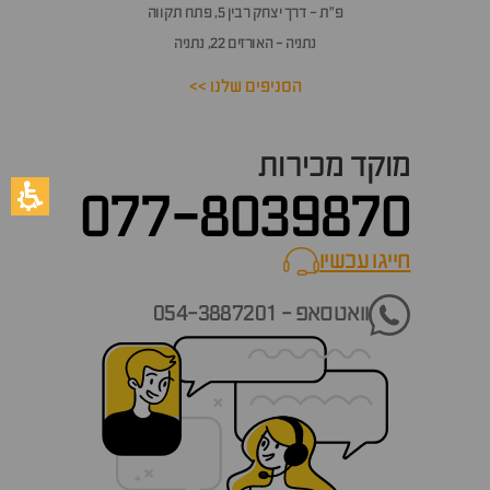
פ״ת - דרך יצחק רבין 5, פתח תקווה
נתניה - האורזים 22, נתניה
הסניפים שלנו >>
מוקד מכירות
077-8039870
חייגו עכשיו
call now
וואטסאפ - 054-3887201