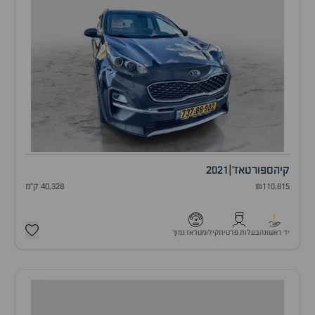
קיה
ספורטאז'
|
2021
₪110,815
40,328 ק"מ
1
יד ראשונה
בעלות פרטית
קילומטראז נמוך