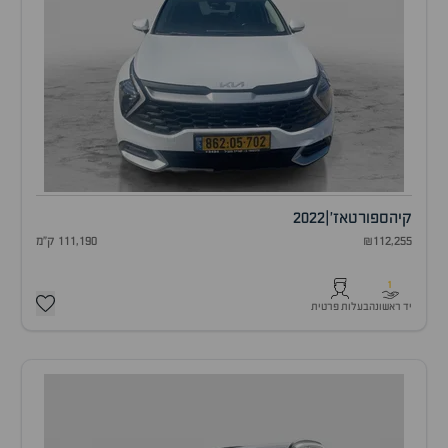
קיה
ספורטאז'
|
2022
₪112,255
111,190 ק"מ
1
יד ראשונה
בעלות פרטית