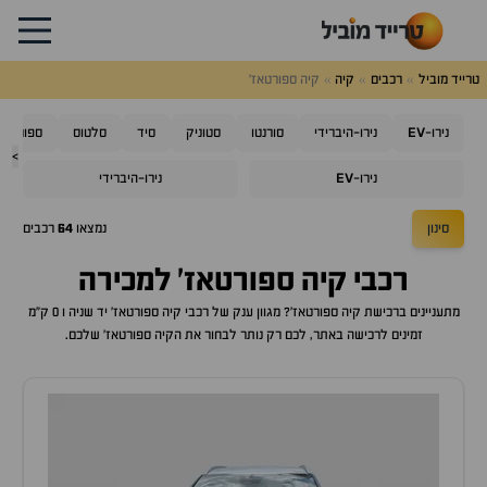
טרייד מוביל
רכבים
קיה
קיה ספורטאז'
EV
נירו-
נירו-היברידי
סורנטו
סטוניק
סיד
סלטוס
ספורטאז'
>
EV
נירו-
נירו-היברידי
סינון
נמצאו
64
רכבים
רכבי
קיה ספורטאז'
למכירה
מתעניינים ברכישת
קיה ספורטאז'
? מגוון ענק של רכבי
קיה ספורטאז'
יד שניה ו 0 ק"מ
זמינים לרכישה באתר, לכם רק נותר לבחור את ה
קיה ספורטאז'
שלכם.