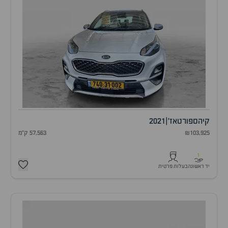
קיה
ספורטאז'
|
2021
₪103,925
57,563 ק"מ
1
יד ראשונה
בעלות פרטית