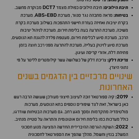
DCT7
תיבת הילוכים:
תיבת הילוכים כפולת מצמד
מבוקרת מחשב.
ABS
EBD
בטיחות:
מראה מתכהה נגד סנוור, מערכת
+
, מערכת
בקרת יציבות ואחיזה בעזרת חיישני התהפכות בשילוב מערכת בקרת
משיכה, מערכת התרעה בעת בלימת חירום, מערכת לניהול יציבות
הרכב, מערכת סיוע לבלימת חירום, מעטפת פלדה להגנת תא הנוסעים,
מערכת סיוע לזינוק בעלייה, מערכת להתרעה מפני רכב חוצה בזמן
פתיחת דלת, אזורי קריסה ועיגון.
צריכת דלק:
צריכת דלק של כשלושה עשר קילומטרים לליטר על פי
נתוני היצרן.
שינויים מרכזיים בין הדגמים בשנים
האחרונות
2019
:
קיה ספורטאז׳ זוכה לעיצוב חיצוני מעודכן שעושה הרבה רעש
כאן בישראל, זאת לצד שיפורים נוספים בתא הנוסעים, מערכות
מולטימדיה מתקדמות ומסך מגע רחב. גם מערכות הבטיחות שודרגו,
כולל מערכות כמו בלימת חירום אוטונומית והתראה על סטייה מנתיב.
2022
:
השקת הגרסה ההיברידית החדשה המציעה מנוע חסכוני
המשלב בנזין וחשמל, מהלך שהפך את הספורטאז' לחסכונית