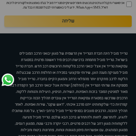
אני מאשר/ת קבלת עדכונים, מבצעים וחומרים שיווקיים מטרייד מוביל בע"מ באמצעים אלקטרוניים לרבות
דוא״ל, SMS ו-WhatsApp. ידוע לי כי באפשרותי לבטל הסכמה זו בכל עת.
שליחה
טרייד מוביל הינה חברת הטרייד אין הרשמית של מגוון יבואני הרכב המובילים
בישראל. טרייד מוביל מתמחה ברכישת רכבים מיד ראשונה פרטית במסגרת
עסקאות טרייד אין אצל יבואני הרכב מלקוחות הרוכשים רכב חדש. חברת טרייד
מוביל מעניקה מענה הוגן, שירותי ומקצועי במכירה או החלפת הרכב שבבעלות
הלקוח לרכב מתקדם יותר מהמלאי הרחב והמגוון הקיים בחברה. טרייד מוביל
מספקת את שרותי הטרייד אין (החלפה) ישירות אצל יבואני הרכב תוך הקפדה רבה
מאוד למוניטין המוכר בזכות האמינות, השירות, הניסיון, היעילות והנוחות ללקוח.
הרכבים שנרכשו במסגרת עסקאות הטרייד אין עוברים תהליך הכנה ובדיקות
קפדניות כדי שלקוחותינו ייהנו מרכב איכותי, "ראש שקט", שירות ואמינות. לאחר
תהליך ההכנה, הרכבים מוצבים בסניפי טרייד מוביל ברחבי הארץ, על מנת שתוכלו
להגיע, להתרשם, לחוות ולהתחדש ברכב הבא שלכם. טרייד מוביל מציעה
ללקוחותיה מגוון רחב של רכבים פרטיים, רכבי יוקרה ורכבי שטח, ממגוון דגמים,
ממגוון המותגים, עם אפשרויות מימון מגוונות ונוחות, פתרונות ביטוח וחבילות