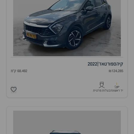
קיה
ספורטאז'
|
2022
₪124,285
68,492 ק"מ
1
יד ראשונה
בעלות פרטית