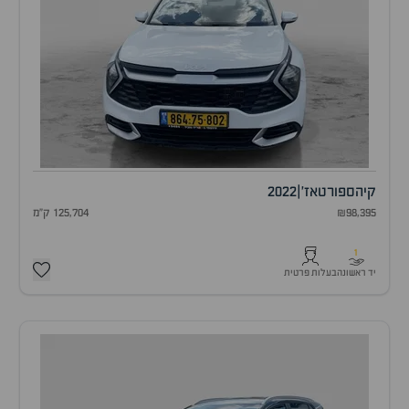
קיה
ספורטאז'
|
2022
₪98,395
125,704 ק"מ
1
יד ראשונה
בעלות פרטית