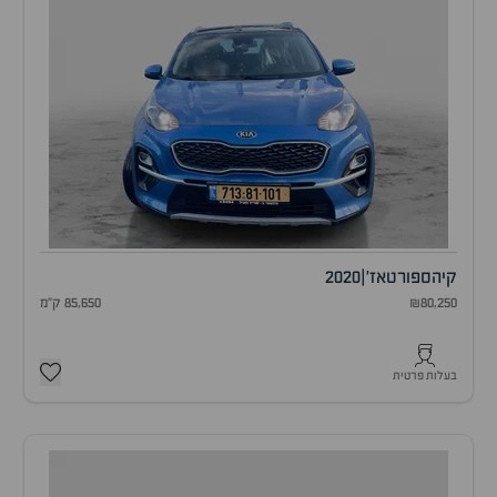
קיה
ספורטאז'
|
2020
₪80,250
85,650 ק"מ
בעלות פרטית