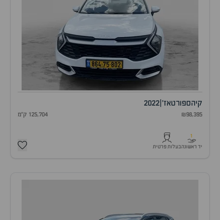
קיה
ספורטאז'
|
2022
₪98,395
125,704 ק"מ
1
יד ראשונה
בעלות פרטית