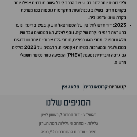
ולידידותית יותר לסביבה. עיצוב הרכב קיבל גישה מודרנית אפילו יותר
בקווים חדים ובשילוב טכנולוגיות מתקדמות נוספות כמו מערכת
בקרת שיוט אדפטיבית.
2023
:
דור חדש לחלוטין של הספורטאז' הושק, בעיצוב דינמי ונועז
בהשראת דגמי היוקרה של קיה. נוסף לאלה, תא הנוסעים עבר שינוי
מלא ונוספו לו מסכי מגע כפולים, חומרי גלם איכותיים יותר ושדרוגים
2023
בטכנולוגיה ובמערכות בטיחות אקטיביות. הדגמים של
כוללים
PHEV
גם גרסה היברידית נטענת (
) המציעה טווח נסיעה חשמלי
מרשים.
קטגוריות:
קרוסאוברים
פלאג אין
הסניפים שלנו
ראשל״צ - דוד סחרוב 7, ראשון לציון
גלילות - מתחם פי גלילות, רמת השרון
חיפה - שדרות ההסתדרות 52, חיפה