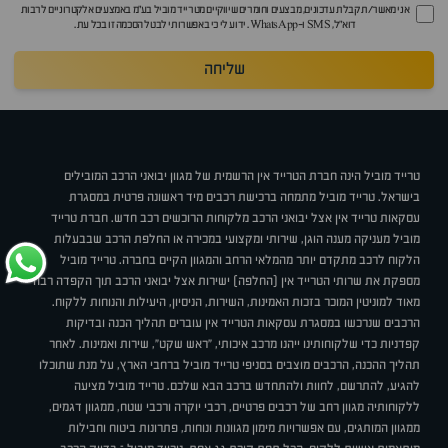
אני מאשר/ת קבלת עדכונים, מבצעים וחומרים שיווקיים מטרייד מוביל בע"מ באמצעים אלקטרוניים לרבות
דוא״ל, SMS ו-WhatsApp. ידוע לי כי באפשרותי לבטל הסכמה זו בכל עת.
שליחה
טרייד מוביל הינה חברת הטרייד אין הרשמית של מגוון יבואני הרכב המובילים
בישראל. טרייד מוביל מתמחה ברכישת רכבים מיד ראשונה פרטית במסגרת
עסקאות טרייד אין אצל יבואני הרכב מלקוחות הרוכשים רכב חדש. חברת טרייד
מוביל מעניקה מענה הוגן, שירותי ומקצועי במכירה או החלפת הרכב שבבעלות
הלקוח לרכב מתקדם יותר מהמלאי הרחב והמגוון הקיים בחברה. טרייד מוביל
מספקת את שרותי הטרייד אין (החלפה) ישירות אצל יבואני הרכב תוך הקפדה רבה
מאוד למוניטין המוכר בזכות האמינות, השירות, הניסיון, היעילות והנוחות ללקוח.
הרכבים שנרכשו במסגרת עסקאות הטרייד אין עוברים תהליך הכנה ובדיקות
קפדניות כדי שלקוחותינו ייהנו מרכב איכותי, "ראש שקט", שירות ואמינות. לאחר
תהליך ההכנה, הרכבים מוצבים בסניפי טרייד מוביל ברחבי הארץ, על מנת שתוכלו
להגיע, להתרשם, לחוות ולהתחדש ברכב הבא שלכם. טרייד מוביל מציעה
ללקוחותיה מגוון רחב של רכבים פרטיים, רכבי יוקרה ורכבי שטח, ממגוון דגמים,
ממגוון המותגים, עם אפשרויות מימון מגוונות ונוחות, פתרונות ביטוח וחבילות