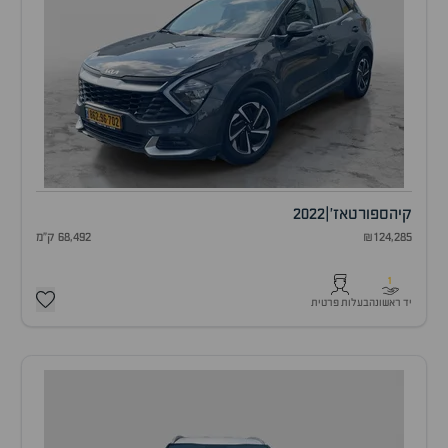
קיה
ספורטאז'
|
2022
₪124,285
68,492 ק"מ
1
יד ראשונה
בעלות פרטית