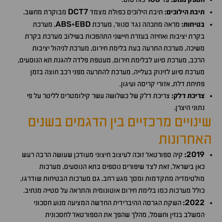
DCT7
תיבת הילוכים:
תיבת הילוכים כפולת מצמד
מבוקרת מחשב.
ABS
EBD
בטיחות:
מראה מתכהה נגד סנוור, מערכת
+
, מערכת
בקרת יציבות ואחיזה בעזרת חיישני התהפכות בשילוב מערכת בקרת
משיכה, מערכת התרעה בעת בלימת חירום, מערכת לניהול יציבות
הרכב, מערכת סיוע לבלימת חירום, מעטפת פלדה להגנת תא הנוסעים,
מערכת סיוע לזינוק בעלייה, מערכת להתרעה מפני רכב חוצה בזמן
פתיחת דלת, אזורי קריסה ועיגון.
צריכת דלק:
צריכת דלק של כשלושה עשר קילומטרים לליטר על פי
נתוני היצרן.
שינויים מרכזיים בין הדגמים בשנים
האחרונות
2019
:
קיה ספורטאז׳ זוכה לעיצוב חיצוני מעודכן שעושה הרבה רעש
כאן בישראל, זאת לצד שיפורים נוספים בתא הנוסעים, מערכות
מולטימדיה מתקדמות ומסך מגע רחב. גם מערכות הבטיחות שודרגו,
כולל מערכות כמו בלימת חירום אוטונומית והתראה על סטייה מנתיב.
2022
:
השקת הגרסה ההיברידית החדשה המציעה מנוע חסכוני
המשלב בנזין וחשמל, מהלך שהפך את הספורטאז' לחסכונית