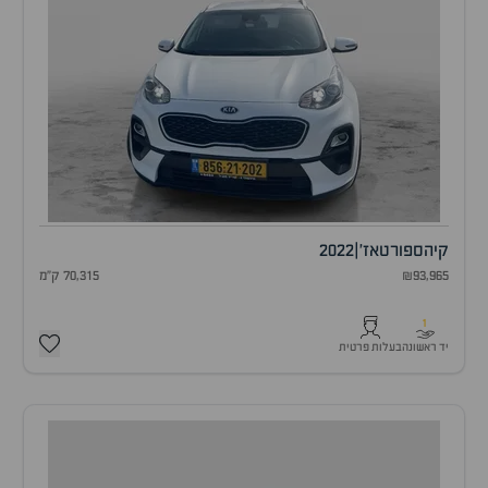
קיה
ספורטאז'
|
2022
₪93,965
70,315 ק"מ
1
יד ראשונה
בעלות פרטית