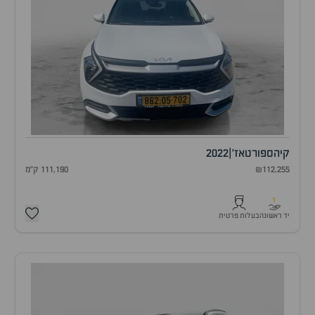
קיה
ספורטאז'
|
2022
₪112,255
111,190 ק"מ
1
יד ראשונה
בעלות פרטית