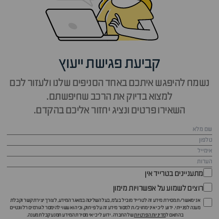
קביעת פגישת ייעוץ
נשמח להיפגש איתכם באחד הסניפים שלנו ולעזור לכם
למצוא בדיוק את הרכב שחיפשתם.
השאירו פרטים ונציג יחזור אליכם בהקדם.
מתעניינים בטרייד אין
רוצים לשמוע על אפשרויות מימון
אני מאשר/ת מסירת מידע זה לטרייד מוביל בע"מ, בעל השליטה במאגר המידע, לצורך יצירת קשר וקבלת
מענה לפנייתי. ידוע לי כי איני מחויב/ת למסור מידע זה על פי חוק, וכי הוא עשוי להימסר לגורמים רלוונטיים
בהתאם ל
מדיניות הפרטיות
של החברה. ידוע לי כי אי מסירת המידע תמנע קבלת מענה.