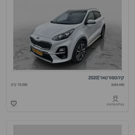
קיה
ספורטאז'
|
2020
₪84,440
74,595 ק"מ
בעלות פרטית