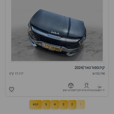
קיה
ספורטאז'
|
2024
₪153,740
17,117 ק"מ
1
יד ראשונה
בעלות פרטית
קילומטראז נמוך
1
2
3
4
5
הבא