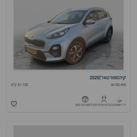
קיה
ספורטאז'
|
2020
₪102,450
51,120 ק"מ
1
יד ראשונה
בעלות פרטית
קילומטראז נמוך