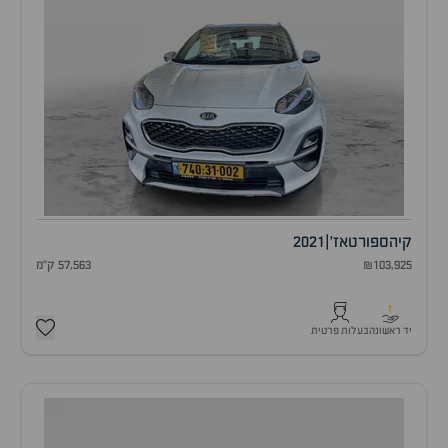
קיה
ספורטאז'
|
2021
₪103,925
57,563 ק"מ
1
יד ראשונה
בעלות פרטית