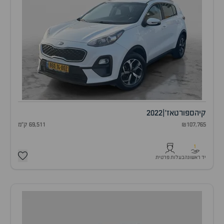
קיה
ספורטאז'
|
2022
₪107,765
69,511 ק"מ
1
יד ראשונה
בעלות פרטית