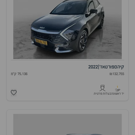
קיה
ספורטאז'
|
2022
₪132,755
75,136 ק"מ
1
יד ראשונה
בעלות פרטית