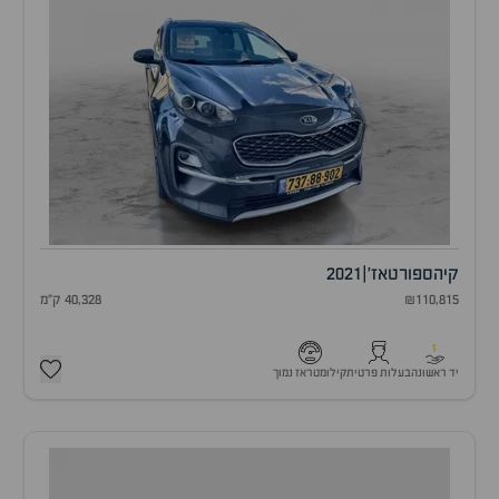
קיה
ספורטאז'
|
2021
₪110,815
40,328 ק"מ
1
יד ראשונה
בעלות פרטית
קילומטראז נמוך