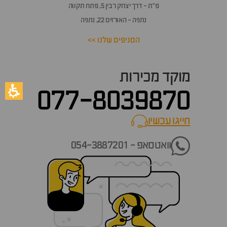
פ״ת - דרך יצחק רבין 5, פתח תקווה
נתניה - האורזים 22, נתניה
הסניפים שלנו >>
מוקד מכירות
077-8039870
חייגו עכשיו
call now
וואטסאפ - 054-3887201