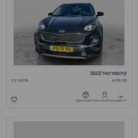
קיה
ספורטאז'
|
2022
₪109,165
34,576 ק"מ
1
יד ראשונה
בעלות פרטית
קילומטראז נמוך