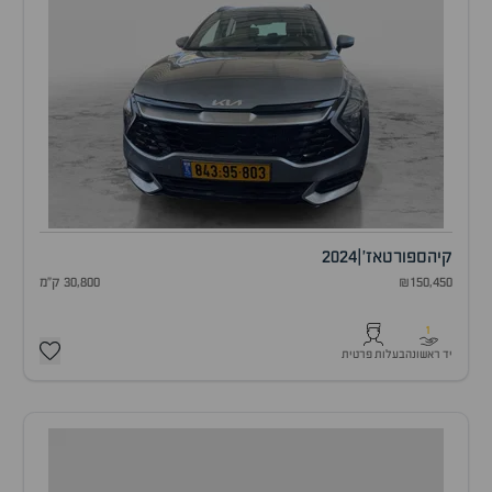
קיה
ספורטאז'
|
2024
₪150,450
30,800 ק"מ
1
יד ראשונה
בעלות פרטית