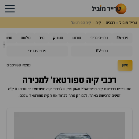
טרייד מוביל
רכבים
קיה
קיה ספורטאז'
EV
נירו-
נירו-היברידי
סורנטו
סטוניק
סיד
סלטוס
ספורטאז'
>
EV
נירו-
נירו-היברידי
סינון
נמצאו
63
רכבים
רכבי
קיה ספורטאז'
למכירה
מתעניינים ברכישת
קיה ספורטאז'
? מגוון ענק של רכבי
קיה ספורטאז'
יד שניה ו 0 ק"מ
זמינים לרכישה באתר, לכם רק נותר לבחור את ה
קיה ספורטאז'
שלכם.