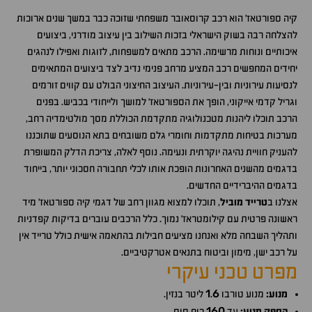
קיה ספורטאז' הוא רכב קרוסאובר משפחתי שזוכה כבר במשך שנים ארוכות
להצלחה רבה בשוק הישראלי בזכות השילוב בין עיצוב מודרני, ביצועים
איכותיים ונוחות מרשימה. הרכב מתאים למשפחות, לזוגות ואפילו לנהגים
יחידים המחפשים רכב המציע מרחב פנימי נדיב לצד ביצועים המתאימים
לנסיעות עירוניות ובין-עירוניות. העיצוב החיצוני הבולט עם קווים זורמים
וגריל קדמי אייקוני, הופך את הספורטאז' למושך ולייחודי בכביש. בפנים
הרכב תוכלו ליהנות מטכנולוגיה מתקדמת הכוללת מסך מולטימדיה רחב,
מערכות בטיחות מתקדמות וחומרי גלם משובחים בתא הנוסעים שתוכננו
להעניק חוויית נהיגה יוקרתית ונעימה. נוסף לאלה, צריכת הדלק המשופרת
בדגמים מהשנים האחרונות הופכת אותו לכלי תחבורה חסכוני יותר, בייחוד
בדגמים ההיברידיים החדשים.
אצלנו ב
טרייד מוביל
, תוכלו למצוא מגוון רחב של דגמי קיה ספורטאז' מיד
ראשונה פרטית עם קילומטראז' נמוך. כלל הרכבים עוברים בדיקות קפדניות
ותהליך השבחה מלא ואנחנו מציעים חבילות בהתאמה אישית כולל טרייד אין
על רכב ישן, מימון וביטוח בתנאים אטרקטיביים.
מפרט טכני עיקרי
1
6
מנוע:
מנוע טורבו
.
ליטר בנזין.
160
הספק מנוע:
עד
כוח סוס.