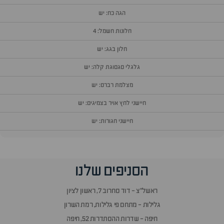
הגה כח: יש
חלונות חשמל: 4
חלון בגג: יש
גלגלי סגסוגת קלה: יש
מצלמת רברס: יש
חיישני לחץ אויר בצמיגים: יש
חיישני חגורות: יש
וף
הסניפים שלנו
זור
אלות
ראשל״צ - דוד סחרוב 7, ראשון לציון
תשובות
גלילות - מתחם פי גלילות, רמת השרון
חיפה - שדרות ההסתדרות 52, חיפה