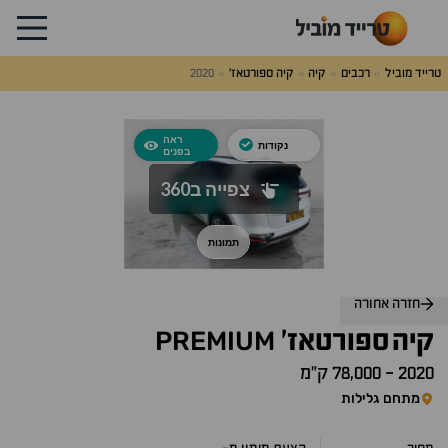
טרייד מוביל
רכבים
קיה
קיה ספורטאז'
2020
לג
על
אלות
תשובות
חזרה אחורה
PREMIUM
קיה
ספורטאז'
2020
-
78,000 ק״מ
מתחם גלילות