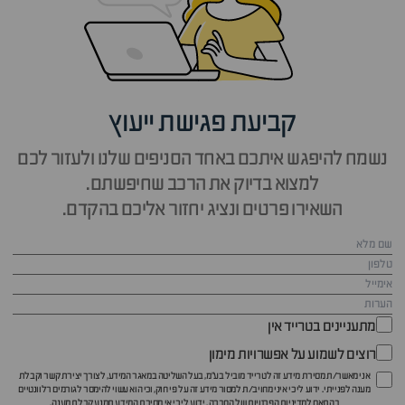
קביעת פגישת ייעוץ
נשמח להיפגש איתכם באחד הסניפים שלנו ולעזור לכם
למצוא בדיוק את הרכב שחיפשתם.
השאירו פרטים ונציג יחזור אליכם בהקדם.
מתעניינים בטרייד אין
רוצים לשמוע על אפשרויות מימון
אני מאשר/ת מסירת מידע זה לטרייד מוביל בע"מ, בעל השליטה במאגר המידע, לצורך יצירת קשר וקבלת
מענה לפנייתי. ידוע לי כי איני מחויב/ת למסור מידע זה על פי חוק, וכי הוא עשוי להימסר לגורמים רלוונטיים
בהתאם ל
מדיניות הפרטיות
של החברה. ידוע לי כי אי מסירת המידע תמנע קבלת מענה.