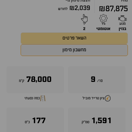
מחיר
הצעת מימון מ-
₪2,039
₪87,875
לחודש
מנוע
גיר
יד
בנזין
אוטומטי
2
השאר פרטים
מחשבון מימון
78,000
9
10/
ק״מ
ציון טרייד מוביל
כמה נסעתי
177
1,591
סמ״ק
כ״ס