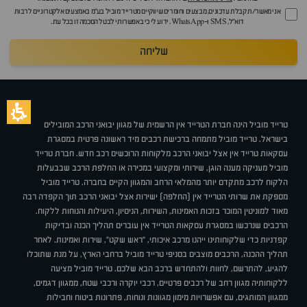
אני מאשר/ת קבלת עדכונים, מבצעים וחומרים שיווקיים מטרייד מוביל בע"מ באמצעים אלקטרוניים לרבות
דוא״ל, SMS ו-WhatsApp. ידוע לי כי באפשרותי לבטל הסכמה זו בכל עת.
שליחה
טרייד מוביל הינה חברת הטרייד אין הרשמית של מגוון יבואני הרכב המובילים
בישראל. טרייד מוביל מתמחה ברכישת רכבים מיד ראשונה פרטית במסגרת
עסקאות טרייד אין אצל יבואני הרכב מלקוחות הרוכשים רכב חדש. חברת טרייד
מוביל מעניקה מענה הוגן, שירותי ומקצועי במכירה או החלפת הרכב שבבעלות
הלקוח לרכב מתקדם יותר מהמלאי הרחב והמגוון הקיים בחברה. טרייד מוביל
מספקת את שרותי הטרייד אין (החלפה) ישירות אצל יבואני הרכב תוך הקפדה רבה
מאוד למוניטין המוכר בזכות האמינות, השירות, הניסיון, היעילות והנוחות ללקוח.
הרכבים שנרכשו במסגרת עסקאות הטרייד אין עוברים תהליך הכנה ובדיקות
קפדניות כדי שלקוחותינו ייהנו מרכב איכותי, "ראש שקט", שירות ואמינות. לאחר
תהליך ההכנה, הרכבים מוצבים בסניפי טרייד מוביל ברחבי הארץ, על מנת שתוכלו
להגיע, להתרשם, לחוות ולהתחדש ברכב הבא שלכם. טרייד מוביל מציעה
ללקוחותיה מגוון רחב של רכבים פרטיים, רכבי יוקרה ורכבי שטח, ממגוון דגמים,
ממגוון המותגים, עם אפשרויות מימון מגוונות ונוחות, פתרונות ביטוח וחבילות