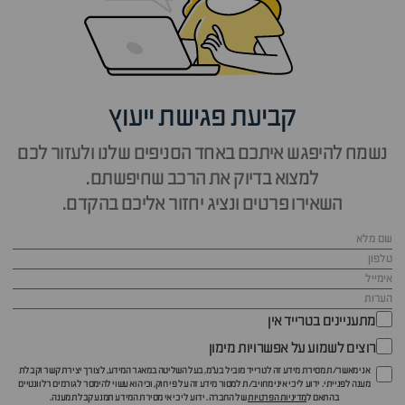
קביעת פגישת ייעוץ
נשמח להיפגש איתכם באחד הסניפים שלנו ולעזור לכם
למצוא בדיוק את הרכב שחיפשתם.
השאירו פרטים ונציג יחזור אליכם בהקדם.
מתעניינים בטרייד אין
רוצים לשמוע על אפשרויות מימון
אני מאשר/ת מסירת מידע זה לטרייד מוביל בע"מ, בעל השליטה במאגר המידע, לצורך יצירת קשר וקבלת
מענה לפנייתי. ידוע לי כי איני מחויב/ת למסור מידע זה על פי חוק, וכי הוא עשוי להימסר לגורמים רלוונטיים
בהתאם ל
מדיניות הפרטיות
של החברה. ידוע לי כי אי מסירת המידע תמנע קבלת מענה.