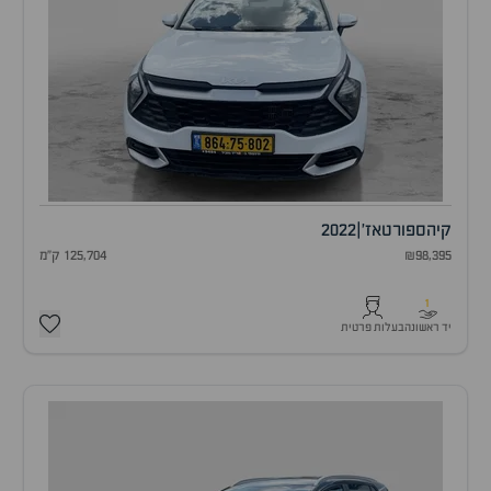
קיה
ספורטאז'
|
2022
₪98,395
125,704 ק"מ
1
יד ראשונה
בעלות פרטית