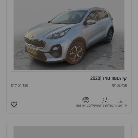
קיה
ספורטאז'
|
2020
₪102,450
51,120 ק"מ
1
יד ראשונה
בעלות פרטית
קילומטראז נמוך