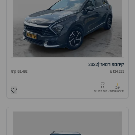
קיה
ספורטאז'
|
2022
₪124,285
68,492 ק"מ
1
יד ראשונה
בעלות פרטית