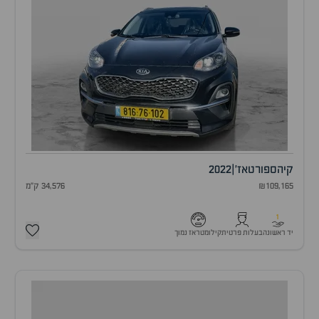
קיה
ספורטאז'
|
2022
₪109,165
34,576 ק"מ
1
יד ראשונה
בעלות פרטית
קילומטראז נמוך