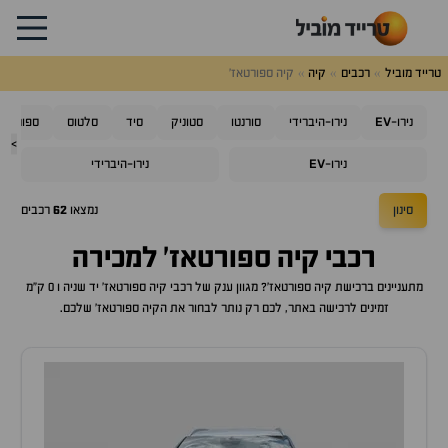
טרייד מוביל
רכבים
קיה
קיה ספורטאז'
EV
נירו-
נירו-היברידי
סורנטו
סטוניק
סיד
סלטוס
ספורטאז'
>
EV
נירו-
נירו-היברידי
סינון
נמצאו
62
רכבים
רכבי
קיה ספורטאז'
למכירה
מתעניינים ברכישת
קיה ספורטאז'
? מגוון ענק של רכבי
קיה ספורטאז'
יד שניה ו 0 ק"מ
זמינים לרכישה באתר, לכם רק נותר לבחור את ה
קיה ספורטאז'
שלכם.