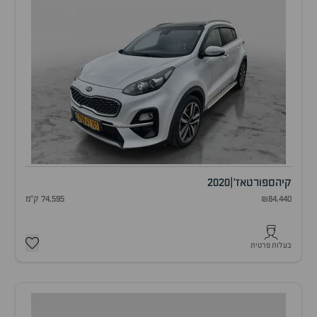
קיה
ספורטאז'
|
2020
₪84,440
74,595 ק"מ
בעלות פרטית