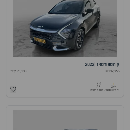
קיה
ספורטאז'
|
2022
₪132,755
75,136 ק"מ
1
יד ראשונה
בעלות פרטית