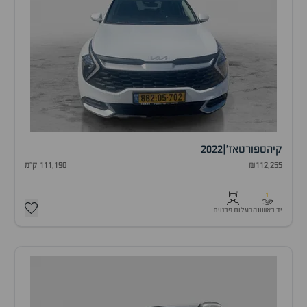
קיה
ספורטאז'
|
2022
₪112,255
111,190 ק"מ
1
יד ראשונה
בעלות פרטית