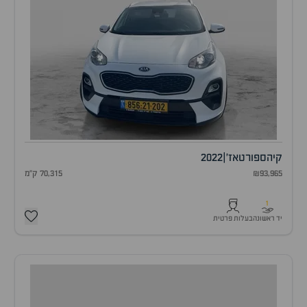
קיה
ספורטאז'
|
2022
₪93,965
70,315 ק"מ
1
יד ראשונה
בעלות פרטית