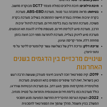
DCT7
תיבת הילוכים:
תיבת הילוכים כפולת מצמד
מבוקרת מחשב.
ABS
EBD
בטיחות:
מראה מתכהה נגד סנוור, מערכת
+
, מערכת
בקרת יציבות ואחיזה בעזרת חיישני התהפכות בשילוב מערכת בקרת
משיכה, מערכת התרעה בעת בלימת חירום, מערכת לניהול יציבות
הרכב, מערכת סיוע לבלימת חירום, מעטפת פלדה להגנת תא הנוסעים,
מערכת סיוע לזינוק בעלייה, מערכת להתרעה מפני רכב חוצה בזמן
פתיחת דלת, אזורי קריסה ועיגון.
צריכת דלק:
צריכת דלק של כשלושה עשר קילומטרים לליטר על פי
נתוני היצרן.
שינויים מרכזיים בין הדגמים בשנים
האחרונות
2019
:
קיה ספורטאז׳ זוכה לעיצוב חיצוני מעודכן שעושה הרבה רעש
כאן בישראל, זאת לצד שיפורים נוספים בתא הנוסעים, מערכות
מולטימדיה מתקדמות ומסך מגע רחב. גם מערכות הבטיחות שודרגו,
כולל מערכות כמו בלימת חירום אוטונומית והתראה על סטייה מנתיב.
2022
:
השקת הגרסה ההיברידית החדשה המציעה מנוע חסכוני
המשלב בנזין וחשמל, מהלך שהפך את הספורטאז' לחסכונית