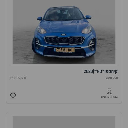
קיה
ספורטאז'
|
2020
₪80,250
85,650 ק"מ
בעלות פרטית