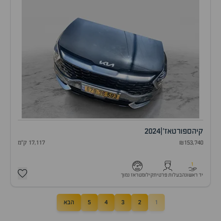
קיה
ספורטאז'
|
2024
₪153,740
17,117 ק"מ
1
יד ראשונה
בעלות פרטית
קילומטראז נמוך
1
2
3
4
5
הבא