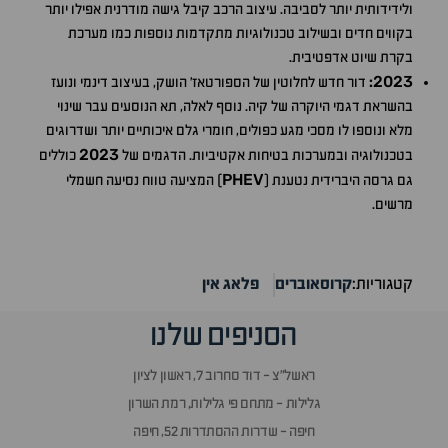
ולידידותית יותר לסביבה. עיצוב הרכב קיבל גישה מודרנית אפילו יותר
בקווים חדים ובשילוב טכנולוגיות מתקדמות נוספות כמו מערכת
בקרת שיוט אדפטיבית.
2023
:
דור חדש לחלוטין של הספורטאז' הושק, בעיצוב דינמי ונועז
בהשראת דגמי היוקרה של קיה. נוסף לאלה, תא הנוסעים עבר שינוי
מלא ונוספו לו מסכי מגע כפולים, חומרי גלם איכותיים יותר ושדרוגים
2023
בטכנולוגיה ובמערכות בטיחות אקטיביות. הדגמים של
כוללים
PHEV
גם גרסה היברידית נטענת (
) המציעה טווח נסיעה חשמלי
מרשים.
קטגוריות:
קרוסאוברים
פלאג אין
הסניפים שלנו
ראשל״צ - דוד סחרוב 7, ראשון לציון
גלילות - מתחם פי גלילות, רמת השרון
חיפה - שדרות ההסתדרות 52, חיפה