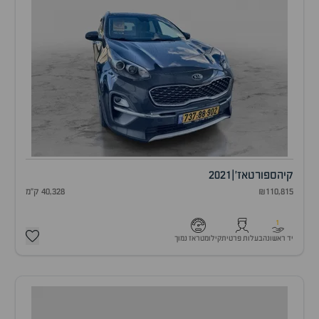
קיה
ספורטאז'
|
2021
₪110,815
40,328 ק"מ
1
יד ראשונה
בעלות פרטית
קילומטראז נמוך