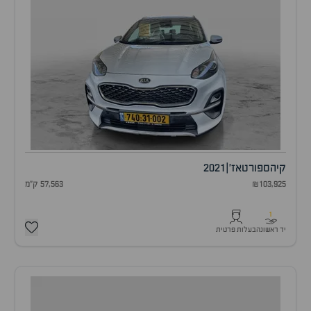
קיה
ספורטאז'
|
2021
₪103,925
57,563 ק"מ
1
יד ראשונה
בעלות פרטית