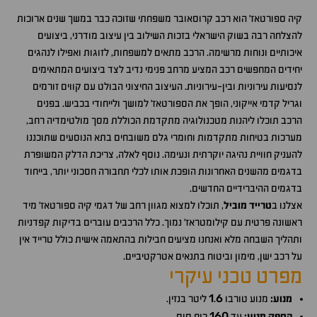
קיה ספורטאז' הוא רכב קרוסאובר משפחתי שזוכה כבר במשך שנים ארוכות
להצלחה רבה בשוק הישראלי בזכות השילוב בין עיצוב מודרני, ביצועים
איכותיים ונוחות מרשימה. הרכב מתאים למשפחות, לזוגות ואפילו לנהגים
יחידים המחפשים רכב המציע מרחב פנימי נדיב לצד ביצועים המתאימים
לנסיעות עירוניות ובין-עירוניות. העיצוב החיצוני הבולט עם קווים זורמים
וגריל קדמי אייקוני, הופך את הספורטאז' למושך ולייחודי בכביש. בפנים
הרכב תוכלו ליהנות מטכנולוגיה מתקדמת הכוללת מסך מולטימדיה רחב,
מערכות בטיחות מתקדמות וחומרי גלם משובחים בתא הנוסעים שתוכננו
להעניק חוויית נהיגה יוקרתית ונעימה. נוסף לאלה, צריכת הדלק המשופרת
בדגמים מהשנים האחרונות הופכת אותו לכלי תחבורה חסכוני יותר, בייחוד
בדגמים ההיברידיים החדשים.
אצלנו ב
טרייד מוביל
, תוכלו למצוא מגוון רחב של דגמי קיה ספורטאז' מיד
ראשונה פרטית עם קילומטראז' נמוך. כלל הרכבים עוברים בדיקות קפדניות
ותהליך השבחה מלא ואנחנו מציעים חבילות בהתאמה אישית כולל טרייד אין
על רכב ישן, מימון וביטוח בתנאים אטרקטיביים.
מפרט טכני עיקרי
1
6
מנוע:
מנוע טורבו
.
ליטר בנזין.
160
הספק מנוע:
עד
כוח סוס.