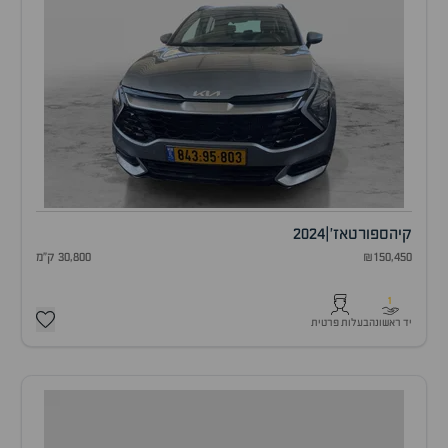
קיה
ספורטאז'
|
2024
₪150,450
30,800 ק"מ
1
יד ראשונה
בעלות פרטית