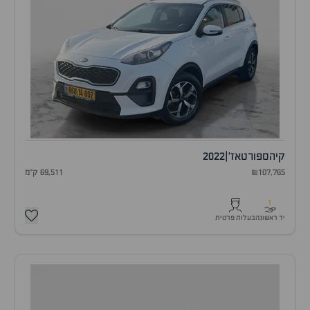
קיה
ספורטאז'
|
2022
₪107,765
69,511 ק"מ
1
יד ראשונה
בעלות פרטית