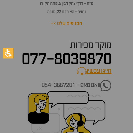
פ״ת - דרך יצחק רבין 5, פתח תקווה
נתניה - האורזים 22, נתניה
הסניפים שלנו >>
מוקד מכירות
077-8039870
חייגו עכשיו
call now
וואטסאפ - 054-3887201