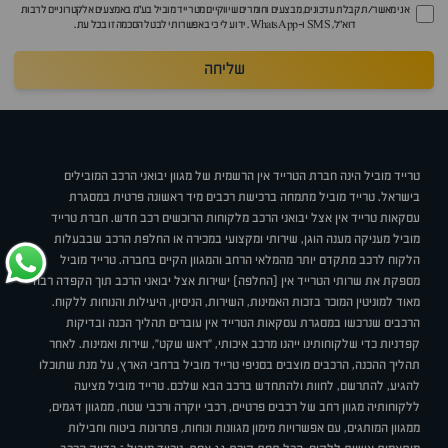
אני מאשר/ת קבלת עדכונים, מבצעים וחומרים שיווקיים מטרייד מוביל בע"מ באמצעים אלקטרוניים לרבות
דוא״ל, SMS ו-WhatsApp. ידוע לי כי באפשרותי לבטל הסכמה זו בכל עת.
שליחה
טרייד מוביל הינה חברת הטרייד אין הרשמית של מגוון יבואני הרכב המובילים
בישראל. טרייד מוביל מתמחה ברכישת רכבים מיד ראשונה פרטית במסגרת
עסקאות טרייד אין אצל יבואני הרכב מלקוחות הרוכשים רכב חדש. חברת טרייד
מוביל מעניקה מענה הוגן, שירותי ומקצועי במכירה או החלפת הרכב שבבעלות
הלקוח לרכב מתקדם יותר מהמלאי הרחב והמגוון הקיים בחברה. טרייד מוביל
מספקת את שרותי הטרייד אין (החלפה) ישירות אצל יבואני הרכב תוך הקפדה רבה
מאוד למוניטין המוכר בזכות האמינות, השירות, הניסיון, היעילות והנוחות ללקוח.
הרכבים שנרכשו במסגרת עסקאות הטרייד אין עוברים תהליך הכנה ובדיקות
קפדניות כדי שלקוחותינו ייהנו מרכב איכותי, "ראש שקט", שירות ואמינות. לאחר
תהליך ההכנה, הרכבים מוצבים בסניפי טרייד מוביל ברחבי הארץ, על מנת שתוכלו
להגיע, להתרשם, לחוות ולהתחדש ברכב הבא שלכם. טרייד מוביל מציעה
ללקוחותיה מגוון רחב של רכבים פרטיים, רכבי יוקרה ורכבי שטח, ממגוון דגמים,
ממגוון המותגים, עם אפשרויות מימון מגוונות ונוחות, פתרונות ביטוח וחבילות