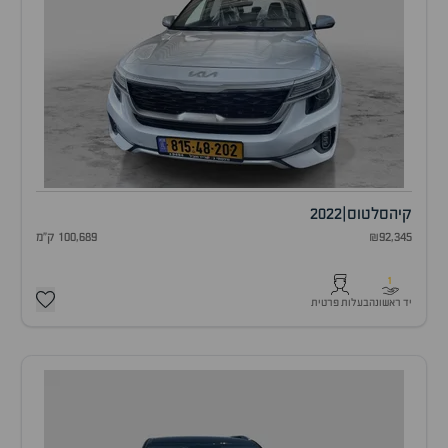
קיה
סלטוס
|
2022
₪92,345
100,689 ק"מ
1
יד ראשונה
בעלות פרטית