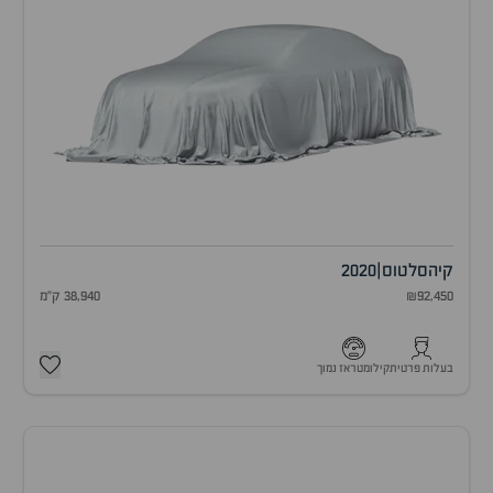
קיה
סלטוס
|
2020
₪92,450
38,940 ק"מ
בעלות פרטית
קילומטראז נמוך