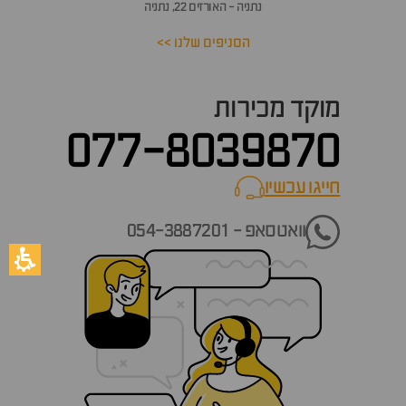
נתניה - האורזים 22, נתניה
הסניפים שלנו >>
מוקד מכירות
077-8039870
חייגו עכשיו
call now
וואטסאפ - 054-3887201