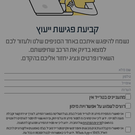
קביעת פגישת ייעוץ
נשמח להיפגש איתכם באחד הסניפים שלנו ולעזור לכם
למצוא בדיוק את הרכב שחיפשתם.
השאירו פרטים ונציג יחזור אליכם בהקדם.
מתעניינים בטרייד אין
רוצים לשמוע על אפשרויות מימון
אני מאשר/ת מסירת מידע זה לטרייד מוביל בע"מ, בעל השליטה במאגר המידע, לצורך יצירת קשר וקבלת
מענה לפנייתי. ידוע לי כי איני מחויב/ת למסור מידע זה על פי חוק, וכי הוא עשוי להימסר לגורמים רלוונטיים
בהתאם ל
מדיניות הפרטיות
של החברה. ידוע לי כי אי מסירת המידע תמנע קבלת מענה.
אני מאשר/ת קבלת עדכונים, מבצעים וחומרים שיווקיים מטרייד מוביל בע"מ באמצעים אלקטרוניים לרבות
דוא״ל, SMS ו-WhatsApp. ידוע לי כי באפשרותי לבטל הסכמה זו בכל עת.