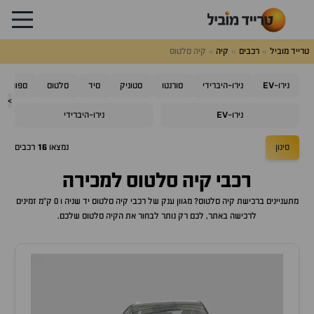
טרייד מוביל
רכבים
קיה
קיה סלטוס
EV
נירו-
נירו-היברידי
סורנטו
סטוניק
סיד
סלטוס
ספורטאז'
>
EV
נירו-
נירו-היברידי
סינון
נמצאו
16
רכבים
רכבי
קיה סלטוס
למכירה
מתעניינים ברכישת
קיה סלטוס
? מגוון ענק של רכבי
קיה סלטוס
יד שניה ו 0 ק"מ זמינים
לרכישה באתר, לכם רק נותר לבחור את ה
קיה סלטוס
שלכם.