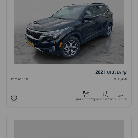
קיה
סלטוס
|
2021
₪98,450
41,338 ק"מ
1
יד ראשונה
בעלות פרטית
קילומטראז נמוך