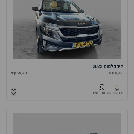
קיה
סלטוס
|
2022
₪100,335
79,601 ק"מ
1
יד ראשונה
בעלות פרטית