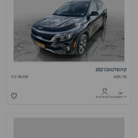
קיה
סלטוס
|
2021
₪90,155
86,038 ק"מ
1
יד ראשונה
בעלות פרטית