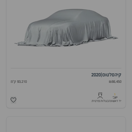
קיה
סלטוס
|
2020
₪86,450
93,210 ק"מ
1
יד ראשונה
בעלות פרטית