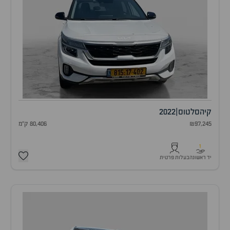
קיה
סלטוס
|
2022
₪97,245
80,406 ק"מ
1
יד ראשונה
בעלות פרטית