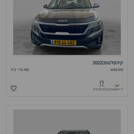
קיה
סלטוס
|
2022
₪89,945
116,400 ק"מ
1
יד ראשונה
בעלות פרטית