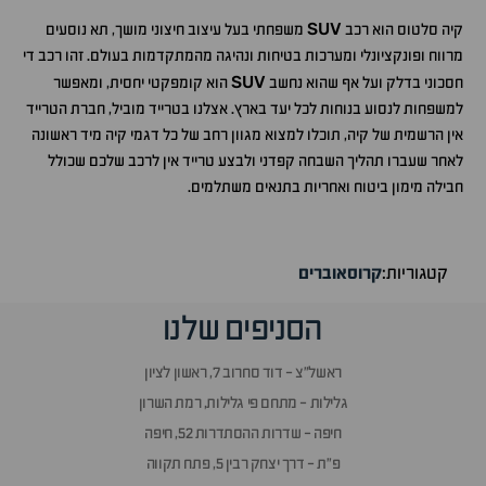
SUV
קיה סלטוס הוא רכב
משפחתי בעל עיצוב חיצוני מושך, תא נוסעים
מרווח ופונקציונלי ומערכות בטיחות ונהיגה מהמתקדמות בעולם. זהו רכב די
SUV
חסכוני בדלק ועל אף שהוא נחשב
הוא קומפקטי יחסית, ומאפשר
למשפחות לנסוע בנוחות לכל יעד בארץ. אצלנו בטרייד מוביל, חברת הטרייד
אין הרשמית של קיה, תוכלו למצוא מגוון רחב של כל דגמי קיה מיד ראשונה
לאחר שעברו תהליך השבחה קפדני ולבצע טרייד אין לרכב שלכם שכולל
חבילה מימון ביטוח ואחריות בתנאים משתלמים.
קטגוריות:
קרוסאוברים
הסניפים שלנו
ראשל״צ - דוד סחרוב 7, ראשון לציון
גלילות - מתחם פי גלילות, רמת השרון
חיפה - שדרות ההסתדרות 52, חיפה
פ״ת - דרך יצחק רבין 5, פתח תקווה