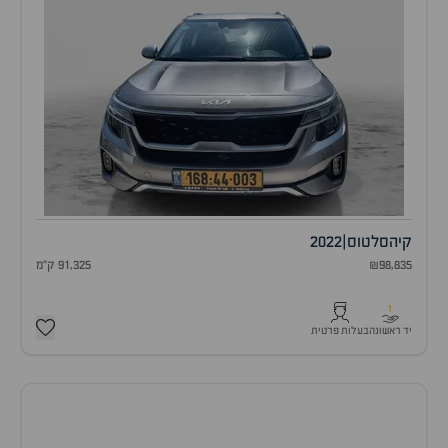
קיה
סלטוס
|
2022
₪98,835
91,325 ק"מ
1
יד ראשונה
בעלות פרטית