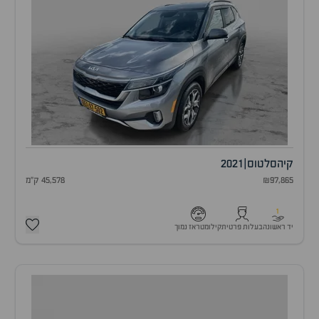
קיה
סלטוס
|
2021
₪97,865
45,578 ק"מ
1
יד ראשונה
בעלות פרטית
קילומטראז נמוך