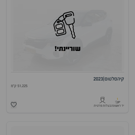
שוריינתי!
קיה
סלטוס
|
2023
51,225 ק"מ
1
יד ראשונה
בעלות פרטית