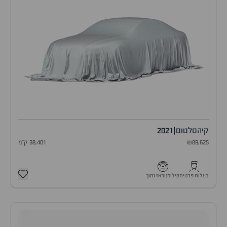
קיה
סלטוס
|
2021
₪89,625
38,401 ק"מ
בעלות פרטית
קילומטראז נמוך