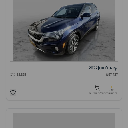
קיה
סלטוס
|
2022
₪97,727
68,895 ק"מ
1
יד ראשונה
בעלות פרטית