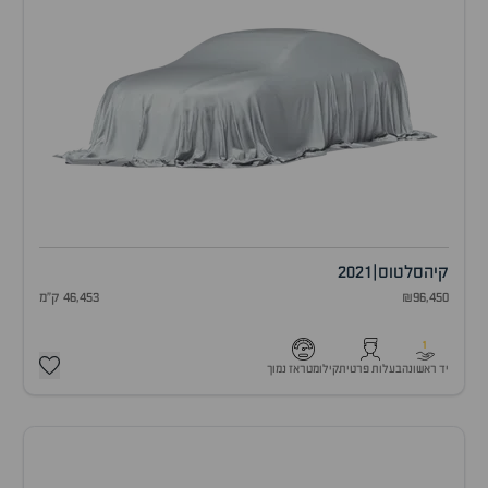
קיה
סלטוס
|
2021
₪96,450
46,453 ק"מ
1
יד ראשונה
בעלות פרטית
קילומטראז נמוך