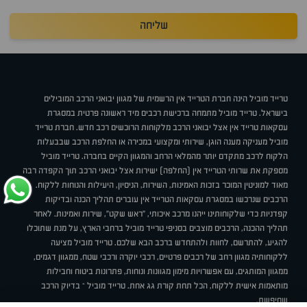
שליחה
טרייד מוביל הינה חברת הטרייד אין הרשמית של מגוון יבואני הרכב המובילים
בישראל. טרייד מוביל מתמחה ברכישת רכבים מיד ראשונה פרטית במסגרת
עסקאות טרייד אין אצל יבואני הרכב מלקוחות הרוכשים רכב חדש. חברת טרייד
מוביל מעניקה מענה הוגן, שירותי ומקצועי במכירה או החלפת הרכב שבבעלות
הלקוח לרכב מתקדם יותר מהמלאי הרחב והמגוון הקיים בחברה. טרייד מוביל
מספקת את שרותי הטרייד אין (החלפה) ישירות אצל יבואני הרכב תוך הקפדה רבה
מאוד למוניטין המוכר בזכות האמינות, השירות, הניסיון, היעילות והנוחות ללקוח.
הרכבים שנרכשו במסגרת עסקאות הטרייד אין עוברים תהליך הכנה ובדיקות
קפדניות כדי שלקוחותינו ייהנו מרכב איכותי, "ראש שקט", שירות ואמינות. לאחר
תהליך ההכנה, הרכבים מוצבים בסניפי טרייד מוביל ברחבי הארץ, על מנת שתוכלו
להגיע, להתרשם, לחוות ולהתחדש ברכב הבא שלכם. טרייד מוביל מציעה
ללקוחותיה מגוון רחב של רכבים פרטיים, רכבי יוקרה ורכבי שטח, ממגוון דגמים,
ממגוון המותגים, עם אפשרויות מימון מגוונות ונוחות, פתרונות ביטוח וחבילות
מותאמות אישית ללקוח, הכל תחת קורת גג אחת. טרייד מוביל – בדיוק הרכב
שחיפשת.