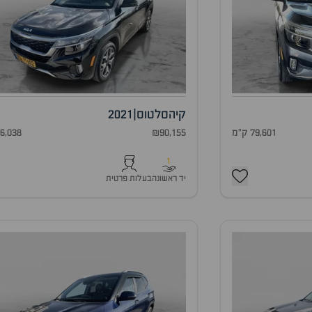
קיה
סלטוס
|
2021
79,601 ק"מ
₪90,155
86,038 ק"
1
יד ראשונה
בעלות פרטית