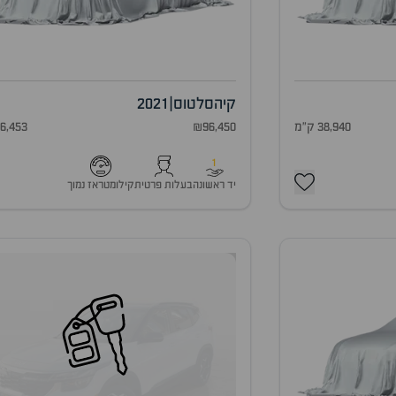
קיה
סלטוס
|
2021
38,940 ק"מ
₪96,450
46,453 ק"
1
יד ראשונה
בעלות פרטית
קילומטראז נמוך