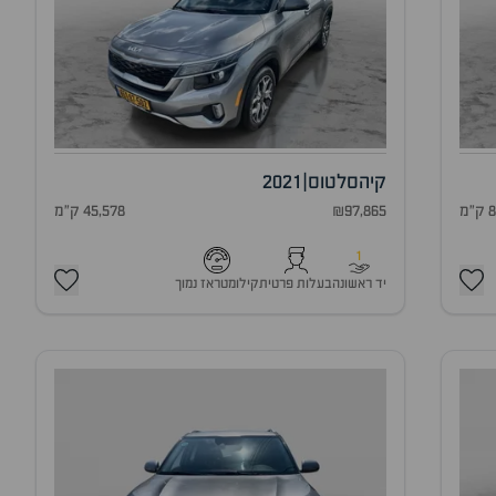
קיה
סלטוס
|
2021
מ
₪97,865
45,578 ק"מ
1
יד ראשונה
בעלות פרטית
קילומטראז נמוך