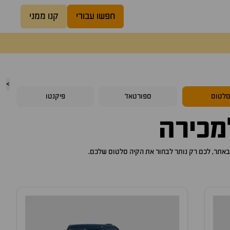
חפשו עבורי
קנו ממני
>
לטוס
ספורטאז'
פיקנטו
כירה
קיה סלטוס
שלכם.