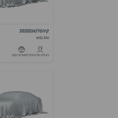
קיה
סלטוס
|
2020
₪92,450
בעלות פרטית
קילומטראז נמוך