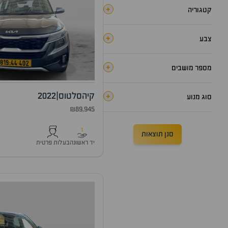
+
קטגוריה
+
צבע
+
מספר מושבים
קיה
סלטוס
|
2022
+
סוג מנוע
₪89,945
1
סנן תוצאות
יד ראשונה
בעלות פרטית