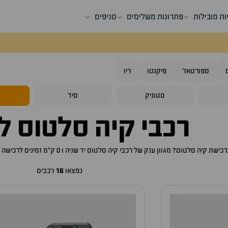
ות מובילות
פתרונות משלימים
סניפים
ספורטאז'
פיקנטו
ריו
סטוניק
סיד
ס
רכבי
קיה סלטוס
למ
ברכישת
קיה סלטוס
? מגוון ענק של רכבי
קיה סלטוס
יד שניה ו 0 ק"מ זמינים לרכישה באתר, לכם רק נותר לבחור את ה
נמצאו
16
רכבים