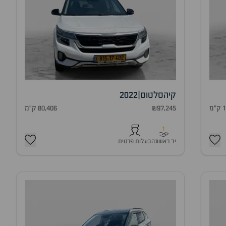
קיה
סלטוס
|
2022
מ
₪97,245
80,406 ק"מ
1
יד ראשונה
בעלות פרטית