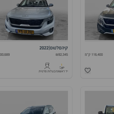
קיה
סלטוס
|
2022
116,400 ק"מ
₪92,345
100,689 ק"
1
יד ראשונה
בעלות פרטית