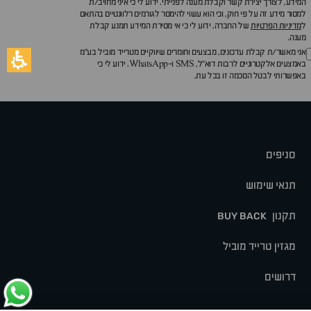
המידע, לצורך יצירת קשר וקבלת מענה לפנייתי. ידוע לי כי איני מחויב/ת
למסור מידע זה על פי חוק, וכי הוא עשוי להימסר לגורמים רלוונטיים בהתאם
ל
מדיניות הפרטיות
של החברה. ידוע לי כי אי מסירת המידע תמנע קבלת
מענה.
אני מאשר/ת קבלת עדכונים, מבצעים וחומרים שיווקיים מטרייד מוביל בע"מ
באמצעים אלקטרוניים לרבות דוא״ל, SMS ו-WhatsApp. ידוע לי כי
באפשרותי לבטל הסכמה זו בכל עת.
סניפים
תנאי שימוש
תקנון
BUY BACK
מגזין טרייד מוביל
דרושים