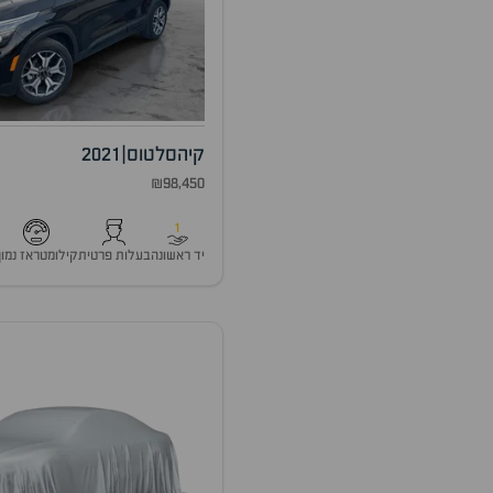
קיה
סלטוס
|
2021
₪98,450
1
יד ראשונה
בעלות פרטית
קילומטראז נמוך