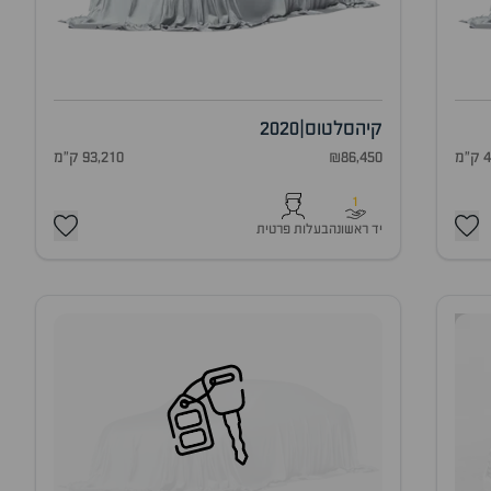
קיה
סלטוס
|
2020
מ
₪86,450
93,210 ק"מ
1
יד ראשונה
בעלות פרטית