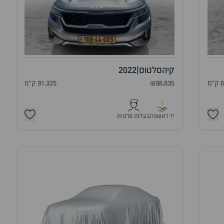
קיה
סלטוס
|
2022
מ
₪98,835
91,325 ק"מ
1
יד ראשונה
בעלות פרטית