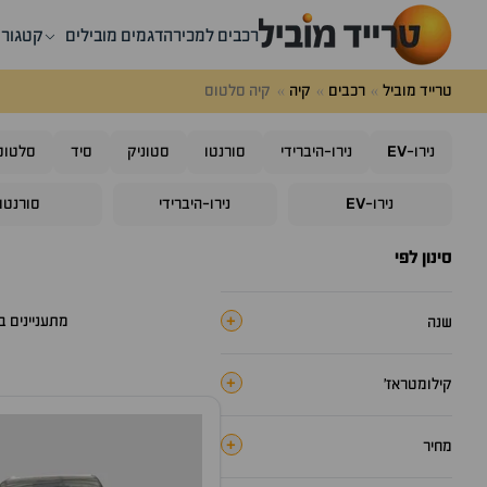
רכבים למכירה
דגמים מובילים
קטגורי
טרייד מוביל
רכבים
קיה
קיה סלטוס
EV
נירו-
נירו-היברידי
סורנטו
סטוניק
סיד
סלטוס
EV
נירו-
נירו-היברידי
סורנטו
סינון לפי
+
מתעניינים 
שנה
+
קילומטראז׳
+
מחיר