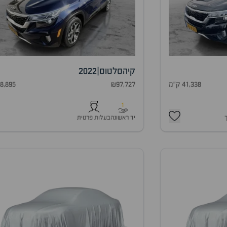
קיה
סלטוס
|
2022
41,338 ק"מ
₪97,727
68,895 ק"
1
יד ראשונה
בעלות פרטית