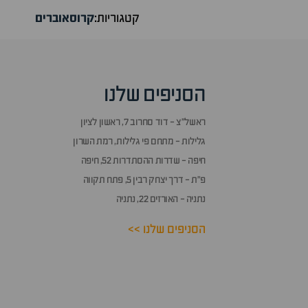
קטגוריות:
קרוסאוברים
הסניפים שלנו
ראשל״צ - דוד סחרוב 7, ראשון לציון
גלילות - מתחם פי גלילות, רמת השרון
חיפה - שדרות ההסתדרות 52, חיפה
פ״ת - דרך יצחק רבין 5, פתח תקווה
נתניה - האורזים 22, נתניה
הסניפים שלנו >>