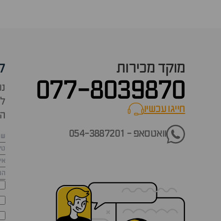
מוקד מכירות
ק
077-8039870
נש
למ
חייגו עכשיו
call now
הש
וואטסאפ - 054-3887201