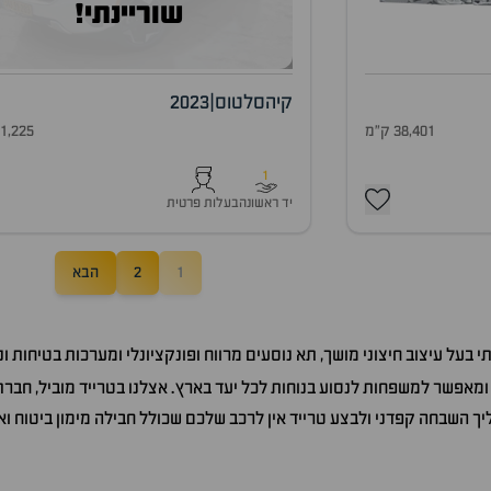
שוריינתי!
קיה
סלטוס
|
2023
38,401 ק"מ
51,225 ק"
1
יד ראשונה
בעלות פרטית
1
2
הבא
בעל עיצוב חיצוני מושך, תא נוסעים מרווח ופונקציונלי ומערכות בטיחות ו
מאפשר למשפחות לנסוע בנוחות לכל יעד בארץ. אצלנו בטרייד מוביל, חברת 
ך השבחה קפדני ולבצע טרייד אין לרכב שלכם שכולל חבילה מימון ביטוח ו