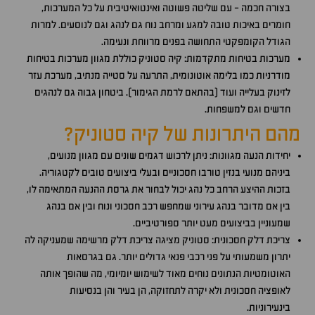
בצורה חכמה - עם שליטה פשוטה ואינטואיטיבית על כל המערכות,
חומרים באיכות טובה למגע ומרחב נוח גם לנהג וגם לנוסעים. למרות
הגודל הקומפקטי התחושה בפנים מרווחת ונעימה.
מערכות בטיחות מתקדמות: קיה סטוניק כוללת מגוון מערכות בטיחות
מודרניות כמו בלימה אוטונומית, התרעה על סטייה מנתיב, מערכת עזר
לזינוק בעלייה ועוד (בהתאם לרמת הגימור). ביטחון גבוה גם לנהגים
חדשים וגם למשפחות.
מהם היתרונות של קיה סטוניק?
יחידות הנעה מגוונות: ניתן לרכוש דגמים שונים עם מגוון מנועים,
ביניהם מנועי בנזין טורבו חסכוניים ובעלי ביצועים טובים לקטגוריה.
בזכות ההיצע הרחב כל נהג יכול לבחור את גרסת ההנעה המתאימה לו,
בין אם מדובר בנהג עירוני שמחפש רכב חסכוני ונוח ובין אם בנהג
שמעוניין בביצועים מעט יותר ספורטיביים.
צריכת דלק חסכונית: סטוניק מציגה צריכת דלק מרשימה שמעניקה לה
יתרון משמעותי על פני רכבי פנאי גדולים יותר. גם בגרסאות
האוטומטיות הנתונים נוחים מאוד לשימוש יומיומי, מה שהופך אותה
לאופציה חסכונית ולא יקרה לתחזוקה, הן בעיר והן בנסיעות
בינעירוניות.