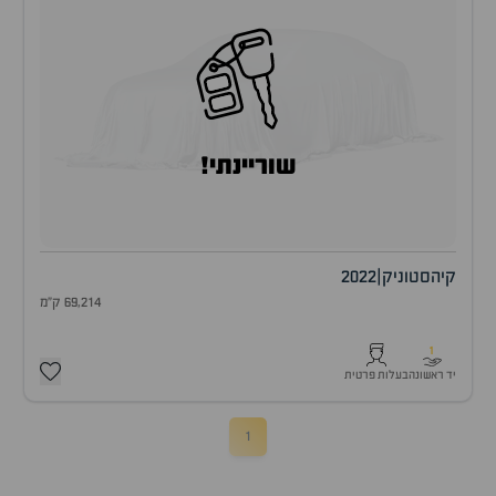
שוריינתי!
קיה
סטוניק
|
2022
69,214 ק"מ
1
יד ראשונה
בעלות פרטית
1