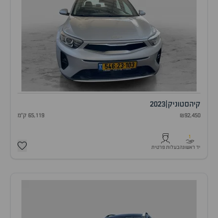
קיה
סטוניק
|
2023
₪92,450
65,119 ק"מ
1
יד ראשונה
בעלות פרטית