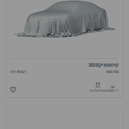
קיה
סטוניק
|
2023
₪92,450
59,621 ק"מ
1
יד ראשונה
בעלות פרטית