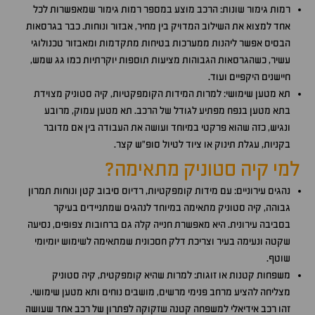
רמות גימור שונות: הרכב מוצע במספר רמות גימור שמאפשרות לכל
אחד למצוא את השילוב המדויק בין מחיר, אבזור ונוחות. כבר בגרסאות
הבסיס אפשר ליהנות ממערכות בטיחות מתקדמות ומאבזור טכנולוגי
עשיר, כשהגרסאות הגבוהות מציעות תוספות יוקרתיות כמו גג שמש,
חיישנים היקפיים ועוד.
תא מטען שימושי: למרות המידות הקומפקטיות, קיה סטוניק מצוידת
בתא מטען בנפח מפתיע לגודל של הרכב. תא מטען עמוק, מרובע
ונגיש, כזה שהוא פרקטי במיוחד ועושה את העבודה בין אם מדובר
בקניות, עגלת תינוק או ציוד לטיול סופ"ש קצר.
למי קיה סטוניק מתאימה?
נהגים עירוניים: עם מידות קומפקטיות, רדיוס סיבוב קטן ונוחות תמרון
גבוהה, קיה סטוניק מתאימה במיוחד לנהגים שמתניידים בעיקר
בסביבה עירונית. היא מאפשרת חנייה קלה גם ברחובות צפופים, נסיעה
שקטה ונעימה בעיר וצריכת דלק חסכונית שמתאימה לשימוש יומיומי
שוטף.
משפחות קטנות או זוגות: למרות שהיא קומפקטית, קיה סטוניק
מצליחה להציע מרחב פנימי מרשים, מושבים נוחים ותא מטען שימושי.
זהו רכב אידיאלי למשפחה קטנה שזקוקה לפתרון של רכב אחד שעושה