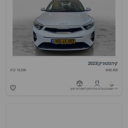
קיה
סטוניק
|
2023
₪92,450
19,326 ק"מ
1
יד ראשונה
בעלות פרטית
קילומטראז נמוך