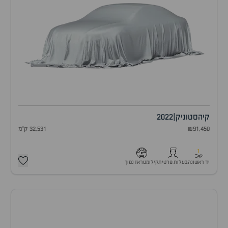
קיה
סטוניק
|
2022
₪91,450
32,531 ק"מ
1
יד ראשונה
בעלות פרטית
קילומטראז נמוך