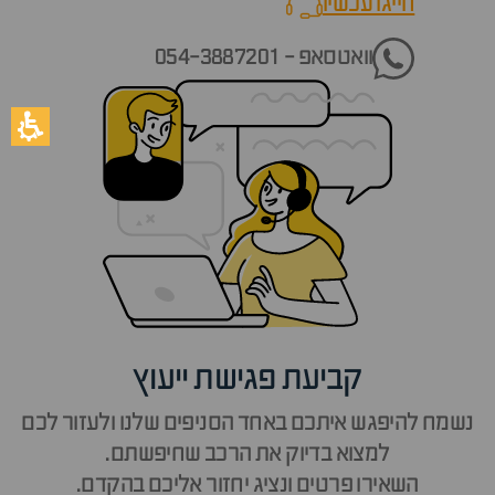
חייגו עכשיו
call now
וואטסאפ - 054-3887201
קביעת פגישת ייעוץ
נשמח להיפגש איתכם באחד הסניפים שלנו ולעזור לכם
למצוא בדיוק את הרכב שחיפשתם.
השאירו פרטים ונציג יחזור אליכם בהקדם.