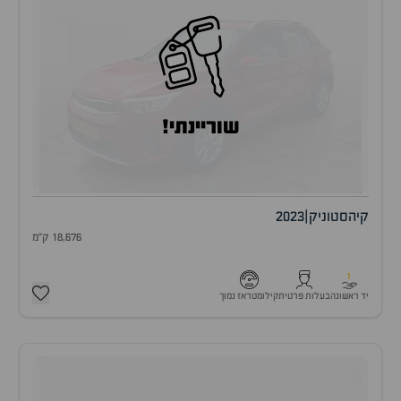
שוריינתי!
קיה
סטוניק
|
2023
18,676 ק"מ
1
יד ראשונה
בעלות פרטית
קילומטראז נמוך