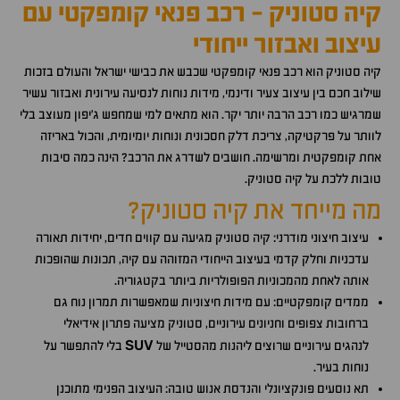
קיה סטוניק - רכב פנאי קומפקטי עם
עיצוב ואבזור ייחודי
קיה סטוניק הוא רכב פנאי קומפקטי שכבש את כבישי ישראל והעולם בזכות
שילוב חכם בין עיצוב צעיר ודינמי, מידות נוחות לנסיעה עירונית ואבזור עשיר
שמרגיש כמו רכב הרבה יותר יקר. הוא מתאים למי שמחפש ג'יפון מעוצב בלי
לוותר על פרקטיקה, צריכת דלק חסכונית ונוחות יומיומית, והכול באריזה
אחת קומפקטית ומרשימה. חושבים לשדרג את הרכב? הינה כמה סיבות
טובות ללכת על קיה סטוניק.
מה מייחד את קיה סטוניק?
עיצוב חיצוני מודרני: קיה סטוניק מגיעה עם קווים חדים, יחידות תאורה
עדכניות וחלק קדמי בעיצוב הייחודי המזוהה עם קיה, תכונות שהופכות
אותה לאחת מהמכוניות הפופולריות ביותר בקטגוריה.
ממדים קומפקטיים: עם מידות חיצוניות שמאפשרות תמרון נוח גם
ברחובות צפופים וחניונים עירוניים, סטוניק מציעה פתרון אידיאלי
SUV
לנהגים עירוניים שרוצים ליהנות מהסטייל של
בלי להתפשר על
נוחות בעיר.
תא נוסעים פונקציונלי והנדסת אנוש טובה: העיצוב הפנימי מתוכנן