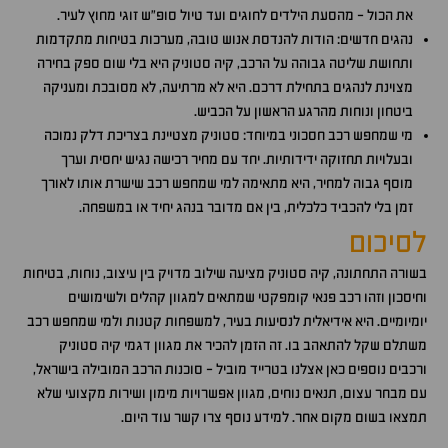
את הכול - מהסעת הילדים לחוגים ועד טיול סופ"ש זוגי מחוץ לעיר.
נהגים חדשים: הודות להנדסת אנוש טובה, מערכות בטיחות מתקדמות
ותחושת שליטה גבוהה על הרכב, קיה סטוניק היא בלי שום ספק בחירה
מצוינת לנהגים בתחילת דרכם. היא לא מרתיעה, לא מסובכת ומעניקה
ביטחון ונוחות מהרגע הראשון על הכביש.
מי שמחפש רכב חסכוני במיוחד: סטוניק מצטיינת בצריכת דלק נמוכה
ובעלויות תחזוקה ידידותיות. יחד עם מחיר רכישה נגיש יחסית וערך
מוסף גבוה למחיר, היא מתאימה למי שמחפש רכב שישרת אותו לאורך
זמן בלי להכביד כלכלית, בין אם מדובר בנהג יחיד או במשפחה.
לסיכום
בשורה התחתונה, קיה סטוניק מציעה שילוב מדויק בין עיצוב, נוחות, בטיחות
וחיסכון וזהו רכב פנאי קומפקטי שמתאים למגוון קהלים ולשימושים
יומיומיים. היא אידיאלית לנסיעות בעיר, למשפחות קטנות ולמי שמחפש רכב
משתלם שקל להתאהב בו. זה הזמן להכיר את מגוון דגמי קיה סטוניק
ורכבים נוספים כאן אצלנו בטרייד מוביל - סוכנות הרכב המובילה בישראל,
עם מבחר עצום, תנאים נוחים, מגוון אפשרויות מימון ושירות מקצועי שלא
תמצאו בשום מקום אחר. למידע נוסף צרו קשר עוד היום.