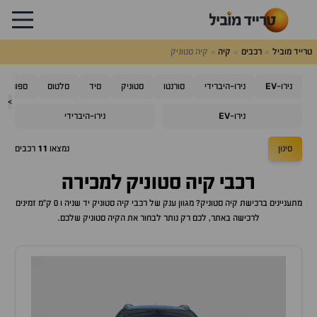
טרייד מוביל
רכבים
קיה
קיה סטוניק
EV
נירו-
נירו-היברידי
סורנטו
סטוניק
סיד
סלטוס
ספורטאז'
>
EV
נירו-
נירו-היברידי
סינון
נמצאו
11
רכבים
רכבי
קיה סטוניק
למכירה
מתעניינים ברכישת
קיה סטוניק
? מגוון ענק של רכבי
קיה סטוניק
יד שניה ו 0 ק"מ זמינים
לרכישה באתר, לכם רק נותר לבחור את ה
קיה סטוניק
שלכם.