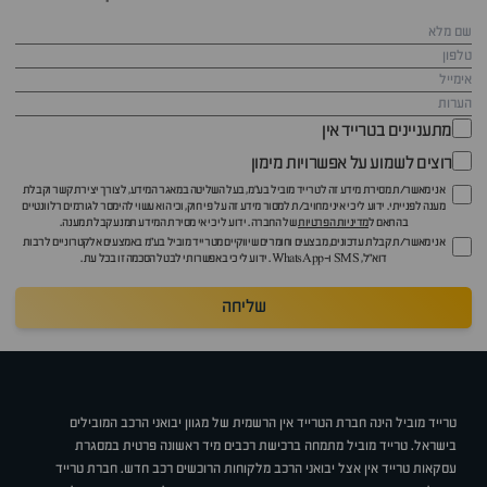
מתעניינים בטרייד אין
רוצים לשמוע על אפשרויות מימון
אני מאשר/ת מסירת מידע זה לטרייד מוביל בע"מ, בעל השליטה במאגר המידע, לצורך יצירת קשר וקבלת
מענה לפנייתי. ידוע לי כי איני מחויב/ת למסור מידע זה על פי חוק, וכי הוא עשוי להימסר לגורמים רלוונטיים
בהתאם ל
מדיניות הפרטיות
של החברה. ידוע לי כי אי מסירת המידע תמנע קבלת מענה.
אני מאשר/ת קבלת עדכונים, מבצעים וחומרים שיווקיים מטרייד מוביל בע"מ באמצעים אלקטרוניים לרבות
דוא״ל, SMS ו-WhatsApp. ידוע לי כי באפשרותי לבטל הסכמה זו בכל עת.
שליחה
טרייד מוביל הינה חברת הטרייד אין הרשמית של מגוון יבואני הרכב המובילים
בישראל. טרייד מוביל מתמחה ברכישת רכבים מיד ראשונה פרטית במסגרת
עסקאות טרייד אין אצל יבואני הרכב מלקוחות הרוכשים רכב חדש. חברת טרייד