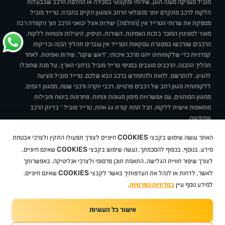
מוביל מעניקה מענה הוגן, שירותי ומקצועי במכירה או החלפת הרכב שבבעלות
הלקוח לרכב מתקדם יותר מהמלאי הרחב והמגוון הקיים בחברה. טרייד מוביל
מספקת את שרותי הטרייד אין (החלפה) ישירות אצל יבואני הרכב תוך הקפדה רבה
מאוד למוניטין המוכר בזכות האמינות, השירות, הניסיון, היעילות והנוחות ללקוח.
הרכבים שנרכשו במסגרת עסקאות הטרייד אין עוברים תהליך הכנה ובדיקות
קפדניות כדי שלקוחותינו ייהנו מרכב איכותי, "ראש שקט", שירות ואמינות. לאחר
תהליך ההכנה, הרכבים מוצבים בסניפי טרייד מוביל ברחבי הארץ, על מנת שתוכלו
להגיע, להתרשם, לחוות ולהתחדש ברכב הבא שלכם. טרייד מוביל מציעה
ללקוחותיה מגוון רחב של רכבים פרטיים, רכבי יוקרה ורכבי שטח, ממגוון דגמים,
ממגוון המותגים, עם אפשרויות מימון מגוונות ונוחות, פתרונות ביטוח וחבילות
מותאמות אישית ללקוח, הכל תחת קורת גג אחת. טרייד מוביל – בדיוק הרכב
שחיפשת.
אודות
סניפים
טרייד מוביל בעיתונות
תנאי שימוש
מדיניות פרטיות
COOKIES
האתר עושה שימוש בקבצי
חיוניים לצורך תפעולו התקין ולצרכי אבטחת
BUY BACK
תקנון
מבצעים
מגזין טרייד מוביל
איך זה עובד?
דרושים
COOKIES
ניהול העדפות עוגיות
מידע. בנוסף, בכפוף להסכמתך, נעשה שימוש בקבצי
שאינם חיוניים,
לצורך שיפור חוויית הגלישה, התאמת תוכן פרסומי ולצרכי אנליטיקה. באפשרותך
COOKIES
לאשר, לדחות או לנהל את העדפותיך באשר לקבצי
שאינם חיוניים.
קיה
סיטרואן
אופל
פיג'ו
MG
Geely
מזדה
בי ווי די
צ'רי
טסלה
ניסאן
טויוטה
דאצ'יה
פולקסווגן
טסלה
ג'יפ
ב מ וו
לקסוס
אאודי
סקודה
יונדאי
רנו
שברולט
סיאט
מיצובישי
סוזוקי
הונדה
סובארו
סרס
אקספנג
למידע נוסף עיין
במדיניות הפרטיות
.
אישור כל העוגיות
TradeMobile instagram
TradeMobile facebook
TradeMobile youtube