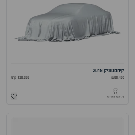
קיה
סטוניק
|
2019
₪60,450
128,366 ק"מ
בעלות פרטית