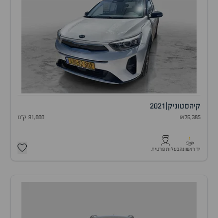
קיה
סטוניק
|
2021
₪76,385
91,000 ק"מ
1
יד ראשונה
בעלות פרטית