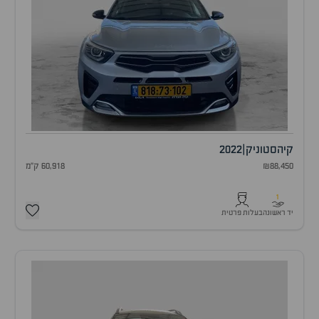
קיה
סטוניק
|
2022
₪88,450
60,918 ק"מ
1
יד ראשונה
בעלות פרטית