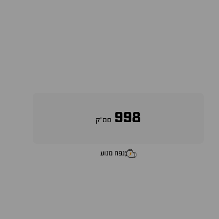
998
סמ״ק
נפח מנוע