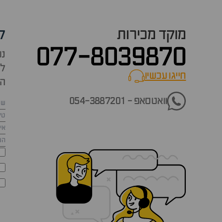
מוקד מכירות
ק
077-8039870
נש
למ
חייגו עכשיו
call now
הש
וואטסאפ - 054-3887201