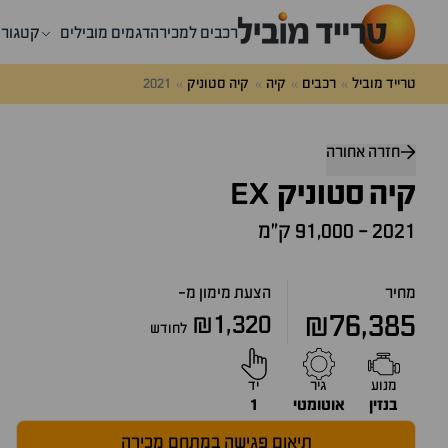
רכבים למכירה
דגמים מובילים
קטגורי
טרייד מוביל
רכבים
קיה
קיה סטוניק
2021
דלג
מעל
חזרה אחורה
שאלות
EX
קיה
ותשובות
סטוניק
2021
-
91,000 ק״מ
מחיר
הצעת מימון מ-
₪76,385
₪1,320
לחודש
מנוע
גיר
יד
בנזין
אוטומטי
1
תיאום פגישה במתחם מכירה