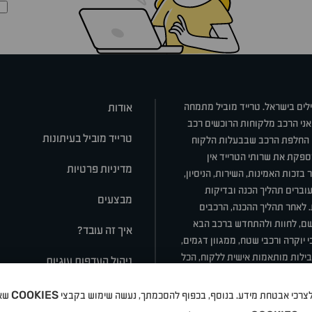
ילים בישראל. טרייד מוביל מתמחה
אודות
אני הרכב מלקוחות הרוכשים רכב
טרייד מוביל בעיתונות
או החלפת הרכב שבבעלות הלקוח
ספקת את שרותי הטרייד אין
מדיניות פרטיות
בזכות האמינות, השירות, הניסיון,
וברים תהליך הכנה ובדיקות
מבצעים
ת. לאחר תהליך ההכנה, הרכבים
רשם, לחוות ולהתחדש ברכב הבא
איך זה עובד?
 יוקרה ורכבי שטח, ממגוון דגמים,
חבילות מותאמות אישית ללקוח, הכל
ניהול העדפות עוגיות
COOKIES
 ולצרכי אבטחת מידע. בנוסף, בכפוף להסכמתך, נעשה שימוש בקבצי
שאי