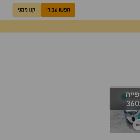
חפשו עבורי
קנו ממני