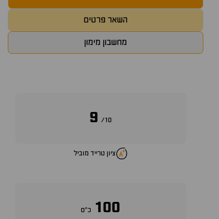
השאר פרטים
מחשבון מימון
9
10/
ציון טרייד מוביל
100
כ״ס