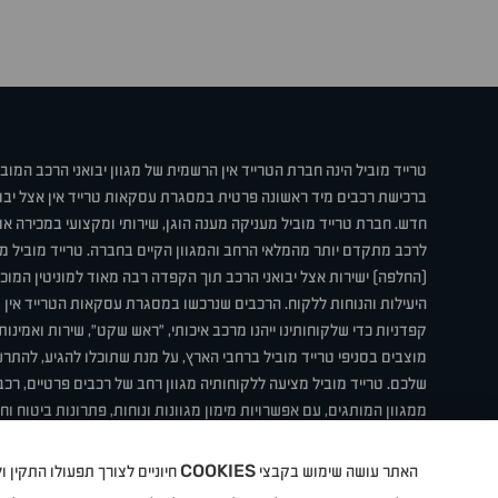
טרייד מוביל הינה חברת הטרייד אין הרשמית של מגוון יבואני הרכב המוב
ברכישת רכבים מיד ראשונה פרטית במסגרת עסקאות טרייד אין אצל יבו
חדש. חברת טרייד מוביל מעניקה מענה הוגן, שירותי ומקצועי במכירה 
לרכב מתקדם יותר מהמלאי הרחב והמגוון הקיים בחברה. טרייד מוביל מ
(החלפה) ישירות אצל יבואני הרכב תוך הקפדה רבה מאוד למוניטין המוכר 
היעילות והנוחות ללקוח. הרכבים שנרכשו במסגרת עסקאות הטרייד אין ע
קפדניות כדי שלקוחותינו ייהנו מרכב איכותי, "ראש שקט", שירות ואמינו
מוצבים בסניפי טרייד מוביל ברחבי הארץ, על מנת שתוכלו להגיע, להת
שלכם. טרייד מוביל מציעה ללקוחותיה מגוון רחב של רכבים פרטיים, רכבי
ממגוון המותגים, עם אפשרויות מימון מגוונות ונוחות, פתרונות ביטוח ו
תחת קורת גג אחת. טרייד מוביל – בדיוק הרכב שחיפשת.
COOKIES
האתר עושה שימוש בקבצי
חיוניים לצורך תפעולו התקין