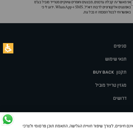
אני מאשר/ת קבלת עדכונים, מבצעים וחומרים שיווקיים מטרייד מוביל בע"מ
באמצעים אלקטרוניים לרבות דוא״ל, SMS ו-WhatsApp. ידוע לי כי
באפשרותי לבטל הסכמה זו בכל עת.
סניפים
תנאי שימוש
תקנון
BUY BACK
מגזין טרייד מוביל
דרושים
נם חיוניים, לצורך שיפור חוויית הגלישה, התאמת תוכן פרסומי ולצרכי