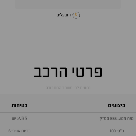
יד ובעלים
פרטי הרכב
נתונים לפי משרד התחבורה
ביצועים
בטיחות
נפח מנוע: 998 סמ״ק
ABS: יש
כ״ס: 100
כריות אוויר: 6