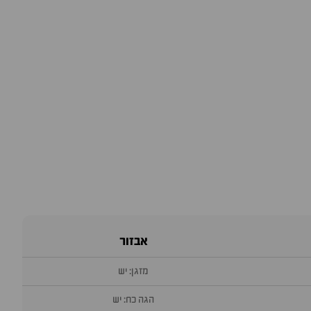
אבזור
מזגן: יש
הגה כח: יש