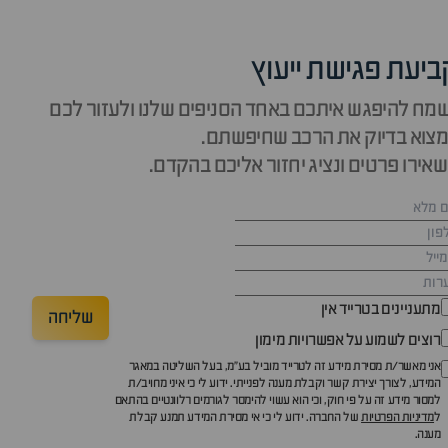
ביעת פגישת ייעוץ
מח להיפגש איתכם באחד הסניפים שלנו ולעזור לכם
צוא בדיוק את הרכב שחיפשתם.
אירו פרטים ונציג יחזור אליכם בהקדם.
מתעניינים בטרייד אין
שליחה
רוצים לשמוע על אפשרויות מימון
אני מאשר/ת מסירת מידע זה לטרייד מוביל בע"מ, בעל השליטה במאגר
המידע, לצורך יצירת קשר וקבלת מענה לפנייתי. ידוע לי כי איני מחויב/ת
למסור מידע זה על פי חוק, וכי הוא עשוי להימסר לגורמים רלוונטיים בהתאם
ל
מדיניות הפרטיות
של החברה. ידוע לי כי אי מסירת המידע תמנע קבלת
מענה.