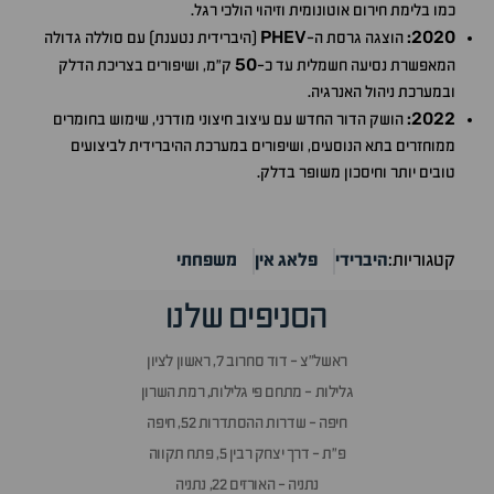
כמו בלימת חירום אוטונומית וזיהוי הולכי רגל.
PHEV
2020
:
הוצגה גרסת ה-
(היברידית נטענת) עם סוללה גדולה
50
המאפשרת נסיעה חשמלית עד כ-
ק"מ, ושיפורים בצריכת הדלק
ובמערכת ניהול האנרגיה.
2022
:
הושק הדור החדש עם עיצוב חיצוני מודרני, שימוש בחומרים
ממוחזרים בתא הנוסעים, ושיפורים במערכת ההיברידית לביצועים
טובים יותר וחיסכון משופר בדלק.
קטגוריות:
היברידי
פלאג אין
משפחתי
הסניפים שלנו
ראשל״צ - דוד סחרוב 7, ראשון לציון
גלילות - מתחם פי גלילות, רמת השרון
חיפה - שדרות ההסתדרות 52, חיפה
פ״ת - דרך יצחק רבין 5, פתח תקווה
נתניה - האורזים 22, נתניה