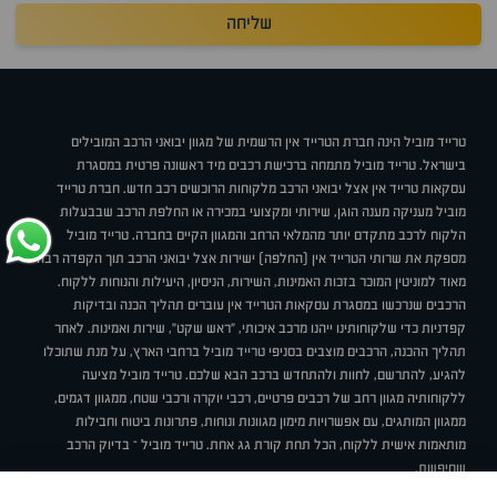
שליחה
טרייד מוביל הינה חברת הטרייד אין הרשמית של מגוון יבואני הרכב המובילים
בישראל. טרייד מוביל מתמחה ברכישת רכבים מיד ראשונה פרטית במסגרת
עסקאות טרייד אין אצל יבואני הרכב מלקוחות הרוכשים רכב חדש. חברת טרייד
מוביל מעניקה מענה הוגן, שירותי ומקצועי במכירה או החלפת הרכב שבבעלות
הלקוח לרכב מתקדם יותר מהמלאי הרחב והמגוון הקיים בחברה. טרייד מוביל
מספקת את שרותי הטרייד אין (החלפה) ישירות אצל יבואני הרכב תוך הקפדה רבה
מאוד למוניטין המוכר בזכות האמינות, השירות, הניסיון, היעילות והנוחות ללקוח.
הרכבים שנרכשו במסגרת עסקאות הטרייד אין עוברים תהליך הכנה ובדיקות
קפדניות כדי שלקוחותינו ייהנו מרכב איכותי, "ראש שקט", שירות ואמינות. לאחר
תהליך ההכנה, הרכבים מוצבים בסניפי טרייד מוביל ברחבי הארץ, על מנת שתוכלו
להגיע, להתרשם, לחוות ולהתחדש ברכב הבא שלכם. טרייד מוביל מציעה
ללקוחותיה מגוון רחב של רכבים פרטיים, רכבי יוקרה ורכבי שטח, ממגוון דגמים,
ממגוון המותגים, עם אפשרויות מימון מגוונות ונוחות, פתרונות ביטוח וחבילות
מותאמות אישית ללקוח, הכל תחת קורת גג אחת. טרייד מוביל – בדיוק הרכב
שחיפשת.
אודות
סניפים
טרייד מוביל בעיתונות
תנאי שימוש
מדיניות פרטיות