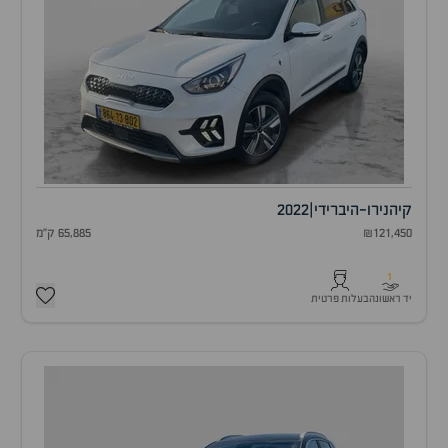
קיה
נירו-היברידי
|
2022
₪121,450
65,885 ק"מ
1
יד ראשונה
בעלות פרטית