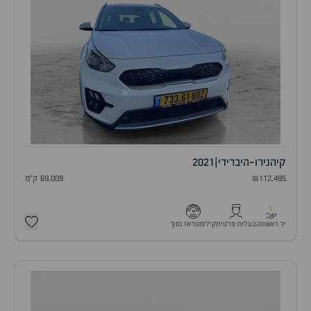
קיה
נירו-היברידי
|
2021
₪112,495
69,009 ק"מ
1
יד ראשונה
בעלות פרטית
קילומטראז נמוך