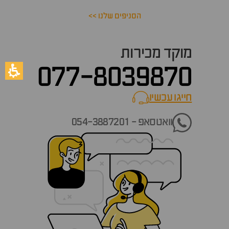
הסניפים שלנו >>
מוקד מכירות
077-8039870
חייגו עכשיו
call now
וואטסאפ - 054-3887201