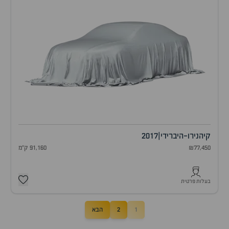
קיה
נירו-היברידי
|
2017
₪77,450
91,160 ק"מ
בעלות פרטית
1
2
הבא