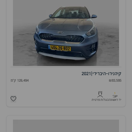
קיה
נירו-היברידי
|
2021
₪93,595
126,494 ק"מ
1
יד ראשונה
בעלות פרטית