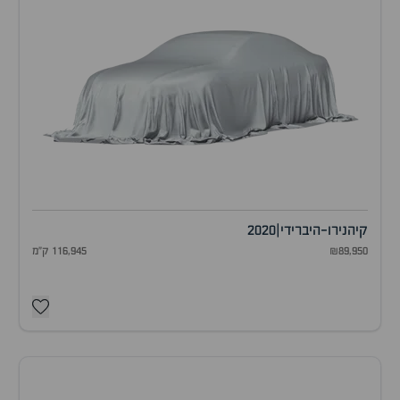
קיה
נירו-היברידי
|
2020
₪89,950
116,945 ק"מ