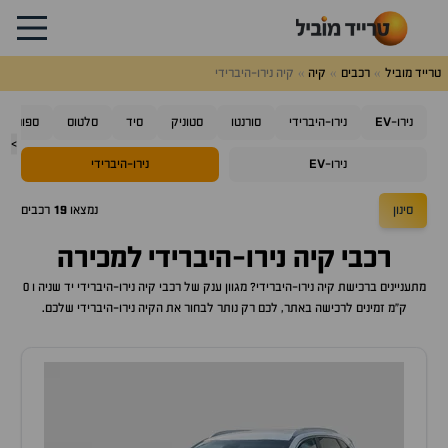
טרייד מוביל
רכבים
קיה
קיה נירו-היברידי
EV
נירו-
נירו-היברידי
סורנטו
סטוניק
סיד
סלטוס
ספורטאז'
>
EV
נירו-
נירו-היברידי
סינון
נמצאו
19
רכבים
רכבי
קיה נירו-היברידי
למכירה
מתעניינים ברכישת
קיה נירו-היברידי
? מגוון ענק של רכבי
קיה נירו-היברידי
יד שניה ו 0
ק"מ זמינים לרכישה באתר, לכם רק נותר לבחור את ה
קיה נירו-היברידי
שלכם.