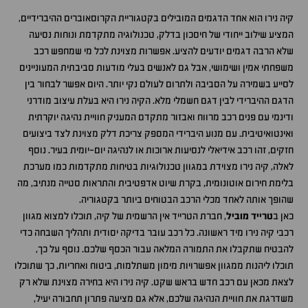
קיה נירו הוא אחד הדגמים המובילים בקטגוריית הקרוסאוברים ההיברידיים,
המציע שילוב ייחודי של חיסכון בדלק, טכנולוגיה מתקדמת ונוחות נסיעה
שלא הרבה דגמים יודעים להציע. אפשרות מצוינת לכל מי שמחפש רכב
משפחתי אמין ושימושי, אבל גם לאנשים בעלי מודעות סביבתית המעוניינים
לסייע בשמירה על הסביבה ולתרום לעולם נקי יותר. היום אפשר לבחור בין
הדגם ההיברידי לבין דגם חשמלי מלא. הקיה נירו היא בעלת עיצוב מודרני
ודינמי עם פנים רכב מרווח ואבזור מתקדם המעניק חוויית נהיגה יוקרתית
ואינטואיטיבית. עם מנוע היברידי המספק צריכת דלק מצוינת לצד ביצועים
חזקים, זהו רכב אידיאלי לנסיעות ארוכות או לנהיגה יום-יומית בעיר. נוסף
לאלה, קיה נירו מצוידת במגוון טכנולוגיות בטיחות מתקדמות כמו מערכת
בלימת חירום אוטונומית, בקרת שיוט אדפטיבית והתראות סטייה מנתיב, מה
שהופך אותה לאחד מכלי הרכב הבטוחים ביותר בקטגוריה.
כאן ב
טרייד מוביל
, חברת הטרייד אין הרשמית של קיה, תוכלו למצוא מגוון
רכבי קיה נירו מיד ראשונה. כל רכב עובר בדיקה יסודית ותהליך השבחה כדי
להבטיח שתקבלו את התמורה המלאה עבור הכסף שלכם. נוסף על כך,
תוכלו ליהנות ממגוון אפשרויות מימון משתלמות, ביטוח ואחריות, כך שתוכלו
לצאת מכאן עם רכב חדש בראש שקט. קיה נירו היא בחירה מצוינת שלא רק
משדרגת את חוויית הנהיגה שלכם, אלא גם מציעה פתרון תחבורה יעיל,