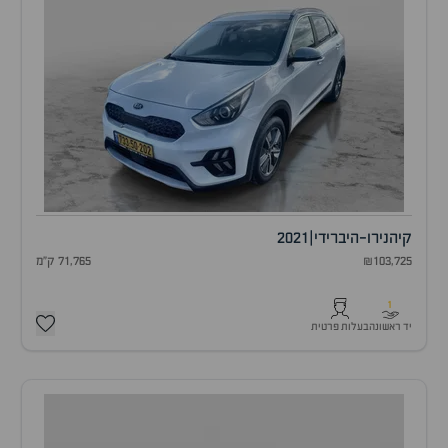
קיה
נירו-היברידי
|
2021
₪103,725
71,765 ק"מ
1
יד ראשונה
בעלות פרטית