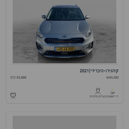
קיה
נירו-היברידי
|
2021
₪94,260
63,889 ק"מ
1
יד ראשונה
בעלות פרטית