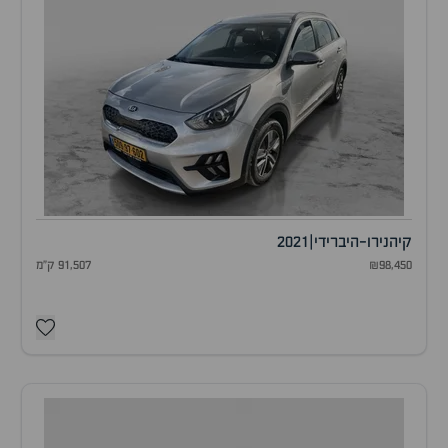
קיה
נירו-היברידי
|
2021
₪98,450
91,507 ק"מ