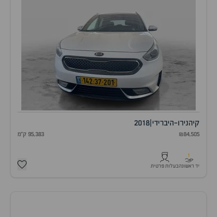
קיה
נירו-היברידי
|
2018
₪84,505
95,383 ק"מ
1
יד ראשונה
בעלות פרטית