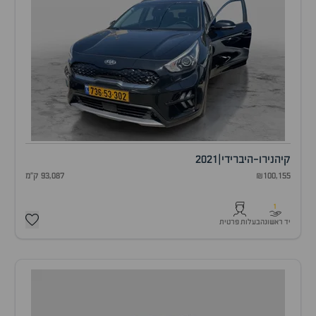
קיה
נירו-היברידי
|
2021
₪100,155
93,087 ק"מ
1
יד ראשונה
בעלות פרטית