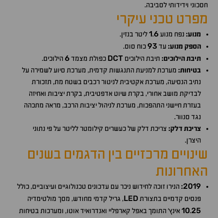
חסכוני וידידותי לסביבה.
מפרט טכני עיקרי
1
6
מנוע:
נפח מנוע
.
ליטר בנזין.
93
הספק מנוע:
עד
כוח סוס.
6
DCT
תיבת הילוכים:
תיבת הילוכים
כפולת מצמד
הילוכים.
בטיחות:
מערכת למניעת התנגשות קדמית, מערכת סיוע לשמירה על
נתיב הנסיעה, מערכת אקטיבית לניטור רכבים בשטח מת, תזכורת
לבדיקת מושב אחורי, בקרת שיוט אדפטיבית, בקרת יציבות ואחיזה
בעזרת חיישני התהפכות, מערכת לניהול יציבות הרכב, מראה מתכהה
נגד סנוור.
צריכת דלק:
צריכת דלק של כעשרים קילומטר לליטר על פי נתוני
היצרן.
שינויים מרכזיים בין הדגמים בשנים
האחרונות
2019
:
הנירו זוכה לחידוש ניכר עם עדכונים טכנולוגיים ועיצוביים, כולל
LED
פנסים קדמיים בתצורת
, גריל קדמי מחודש, מסך מולטימדיה
10
25
.
אינץ' התומך באפל קארפליי ואנדרואיד אוטו, ומערכות בטיחות