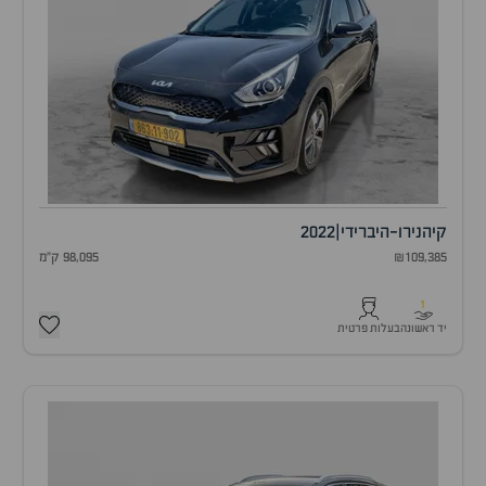
קיה
נירו-היברידי
|
2022
₪109,385
98,095 ק"מ
1
יד ראשונה
בעלות פרטית