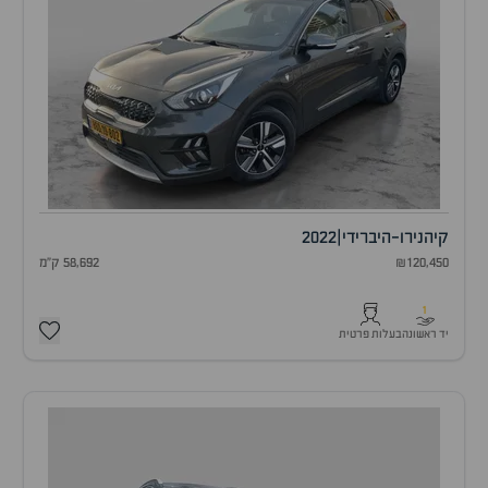
קיה
נירו-היברידי
|
2022
₪120,450
58,692 ק"מ
1
יד ראשונה
בעלות פרטית