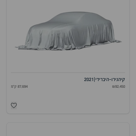
קיה
נירו-היברידי
|
2021
₪92,450
87,694 ק"מ