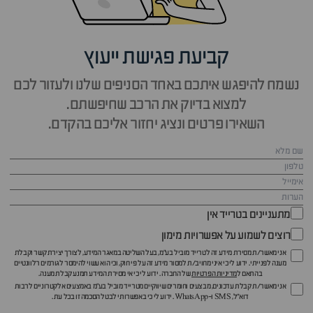
קביעת פגישת ייעוץ
נשמח להיפגש איתכם באחד הסניפים שלנו ולעזור לכם
למצוא בדיוק את הרכב שחיפשתם.
השאירו פרטים ונציג יחזור אליכם בהקדם.
מתעניינים בטרייד אין
רוצים לשמוע על אפשרויות מימון
אני מאשר/ת מסירת מידע זה לטרייד מוביל בע"מ, בעל השליטה במאגר המידע, לצורך יצירת קשר וקבלת
מענה לפנייתי. ידוע לי כי איני מחויב/ת למסור מידע זה על פי חוק, וכי הוא עשוי להימסר לגורמים רלוונטיים
בהתאם ל
מדיניות הפרטיות
של החברה. ידוע לי כי אי מסירת המידע תמנע קבלת מענה.
אני מאשר/ת קבלת עדכונים, מבצעים וחומרים שיווקיים מטרייד מוביל בע"מ באמצעים אלקטרוניים לרבות
דוא״ל, SMS ו-WhatsApp. ידוע לי כי באפשרותי לבטל הסכמה זו בכל עת.