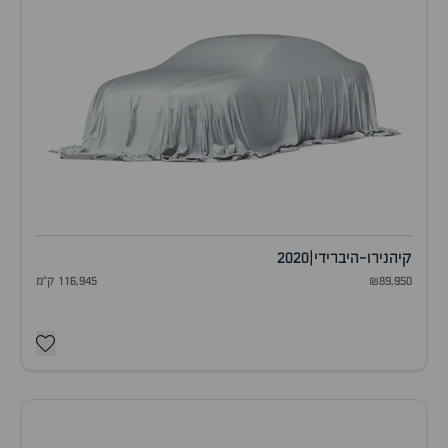
קיה
נירו-היברידי
|
2020
₪89,950
116,945 ק"מ