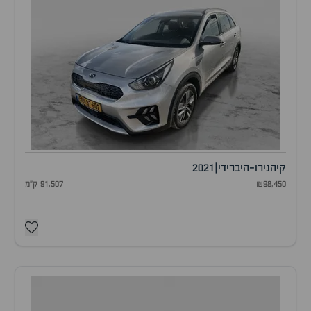
קיה
נירו-היברידי
|
2021
₪98,450
91,507 ק"מ