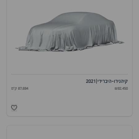
קיה
נירו-היברידי
|
2021
₪92,450
87,694 ק"מ