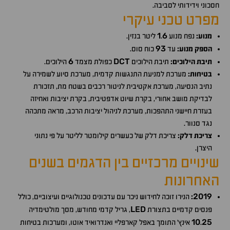
חסכוני וידידותי לסביבה.
מפרט טכני עיקרי
1
6
מנוע:
נפח מנוע
.
ליטר בנזין.
93
הספק מנוע:
עד
כוח סוס.
6
DCT
תיבת הילוכים:
תיבת הילוכים
כפולת מצמד
הילוכים.
בטיחות:
מערכת למניעת התנגשות קדמית, מערכת סיוע לשמירה על
נתיב הנסיעה, מערכת אקטיבית לניטור רכבים בשטח מת, תזכורת
לבדיקת מושב אחורי, בקרת שיוט אדפטיבית, בקרת יציבות ואחיזה
בעזרת חיישני התהפכות, מערכת לניהול יציבות הרכב, מראה מתכהה
נגד סנוור.
צריכת דלק:
צריכת דלק של כעשרים קילומטר לליטר על פי נתוני
היצרן.
שינויים מרכזיים בין הדגמים בשנים
האחרונות
2019
:
הנירו זוכה לחידוש ניכר עם עדכונים טכנולוגיים ועיצוביים, כולל
LED
פנסים קדמיים בתצורת
, גריל קדמי מחודש, מסך מולטימדיה
10
25
.
אינץ' התומך באפל קארפליי ואנדרואיד אוטו, ומערכות בטיחות