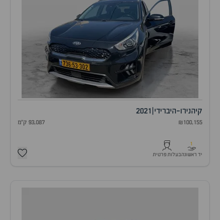
קיה
נירו-היברידי
|
2021
₪100,155
93,087 ק"מ
1
יד ראשונה
בעלות פרטית