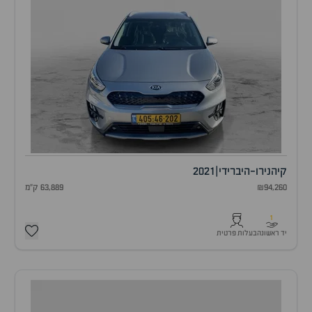
קיה
נירו-היברידי
|
2021
₪94,260
63,889 ק"מ
1
יד ראשונה
בעלות פרטית