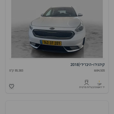
קיה
נירו-היברידי
|
2018
₪84,505
95,383 ק"מ
1
יד ראשונה
בעלות פרטית