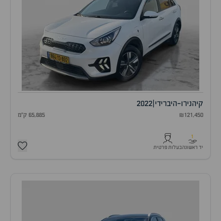
קיה
נירו-היברידי
|
2022
₪121,450
65,885 ק"מ
1
יד ראשונה
בעלות פרטית