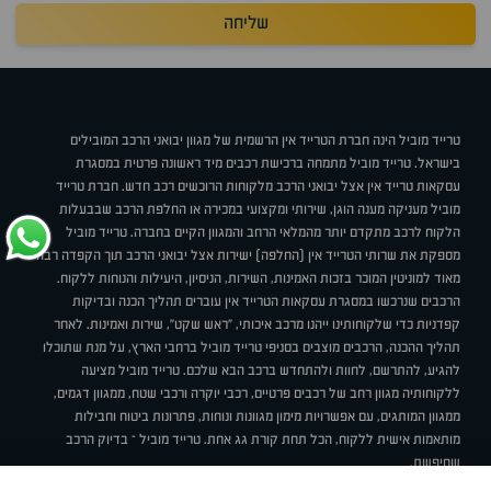
שליחה
טרייד מוביל הינה חברת הטרייד אין הרשמית של מגוון יבואני הרכב המובילים
בישראל. טרייד מוביל מתמחה ברכישת רכבים מיד ראשונה פרטית במסגרת
עסקאות טרייד אין אצל יבואני הרכב מלקוחות הרוכשים רכב חדש. חברת טרייד
מוביל מעניקה מענה הוגן, שירותי ומקצועי במכירה או החלפת הרכב שבבעלות
הלקוח לרכב מתקדם יותר מהמלאי הרחב והמגוון הקיים בחברה. טרייד מוביל
מספקת את שרותי הטרייד אין (החלפה) ישירות אצל יבואני הרכב תוך הקפדה רבה
מאוד למוניטין המוכר בזכות האמינות, השירות, הניסיון, היעילות והנוחות ללקוח.
הרכבים שנרכשו במסגרת עסקאות הטרייד אין עוברים תהליך הכנה ובדיקות
קפדניות כדי שלקוחותינו ייהנו מרכב איכותי, "ראש שקט", שירות ואמינות. לאחר
תהליך ההכנה, הרכבים מוצבים בסניפי טרייד מוביל ברחבי הארץ, על מנת שתוכלו
להגיע, להתרשם, לחוות ולהתחדש ברכב הבא שלכם. טרייד מוביל מציעה
ללקוחותיה מגוון רחב של רכבים פרטיים, רכבי יוקרה ורכבי שטח, ממגוון דגמים,
ממגוון המותגים, עם אפשרויות מימון מגוונות ונוחות, פתרונות ביטוח וחבילות
מותאמות אישית ללקוח, הכל תחת קורת גג אחת. טרייד מוביל – בדיוק הרכב
שחיפשת.
אודות
סניפים
טרייד מוביל בעיתונות
תנאי שימוש
מדיניות פרטיות