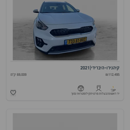
קיה
נירו-היברידי
|
2021
₪112,495
69,009 ק"מ
1
יד ראשונה
בעלות פרטית
קילומטראז נמוך