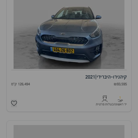
קיה
נירו-היברידי
|
2021
₪93,595
126,494 ק"מ
1
יד ראשונה
בעלות פרטית