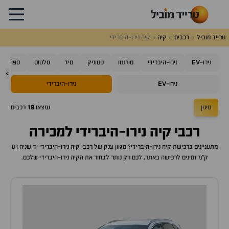
טרייד מוביל
רכבים
קיה
קיה נירו-היברידי
EV
נירו-
נירו-היברידי
סורנטו
סטוניק
סיד
סלטוס
ספורטאז'
>
EV
נירו-
נירו-היברידי
סינון
נמצאו
19
רכבים
רכבי
קיה נירו-היברידי
למכירה
מתעניינים ברכישת
קיה נירו-היברידי
? מגוון ענק של רכבי
קיה נירו-היברידי
יד שניה ו 0
ק"מ זמינים לרכישה באתר, לכם רק נותר לבחור את ה
קיה נירו-היברידי
שלכם.