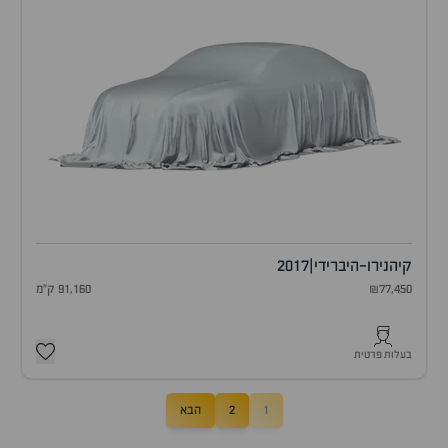
קיה
נירו-היברידי
|
2017
₪77,450
91,160 ק"מ
בעלות פרטית
1
2
הבא