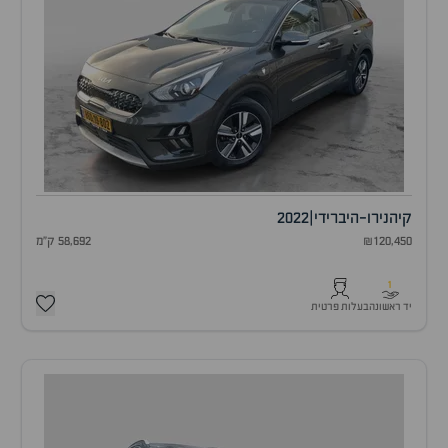
קיה
נירו-היברידי
|
2022
₪120,450
58,692 ק"מ
1
יד ראשונה
בעלות פרטית