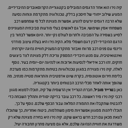
קיה נירו הוא אחד הדגמים המובילים בקטגוריית הקרוסאוברים ההיברידיים,
המציע שילוב ייחודי של חיסכון בדלק, טכנולוגיה מתקדמת ונוחות נסיעה
שלא הרבה דגמים יודעים להציע. אפשרות מצוינת לכל מי שמחפש רכב
משפחתי אמין ושימושי, אבל גם לאנשים בעלי מודעות סביבתית המעוניינים
לסייע בשמירה על הסביבה ולתרום לעולם נקי יותר. היום אפשר לבחור בין
הדגם ההיברידי לבין דגם חשמלי מלא. הקיה נירו היא בעלת עיצוב מודרני
ודינמי עם פנים רכב מרווח ואבזור מתקדם המעניק חוויית נהיגה יוקרתית
ואינטואיטיבית. עם מנוע היברידי המספק צריכת דלק מצוינת לצד ביצועים
חזקים, זהו רכב אידיאלי לנסיעות ארוכות או לנהיגה יום-יומית בעיר. נוסף
לאלה, קיה נירו מצוידת במגוון טכנולוגיות בטיחות מתקדמות כמו מערכת
בלימת חירום אוטונומית, בקרת שיוט אדפטיבית והתראות סטייה מנתיב, מה
שהופך אותה לאחד מכלי הרכב הבטוחים ביותר בקטגוריה.
כאן ב
טרייד מוביל
, חברת הטרייד אין הרשמית של קיה, תוכלו למצוא מגוון
רכבי קיה נירו מיד ראשונה. כל רכב עובר בדיקה יסודית ותהליך השבחה כדי
להבטיח שתקבלו את התמורה המלאה עבור הכסף שלכם. נוסף על כך,
תוכלו ליהנות ממגוון אפשרויות מימון משתלמות, ביטוח ואחריות, כך שתוכלו
לצאת מכאן עם רכב חדש בראש שקט. קיה נירו היא בחירה מצוינת שלא רק
משדרגת את חוויית הנהיגה שלכם, אלא גם מציעה פתרון תחבורה יעיל,