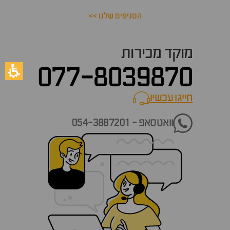
הסניפים שלנו >>
מוקד מכירות
077-8039870
חייגו עכשיו
call now
וואטסאפ - 054-3887201