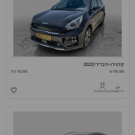
קיה
נירו-היברידי
|
2022
₪109,385
98,095 ק"מ
1
יד ראשונה
בעלות פרטית