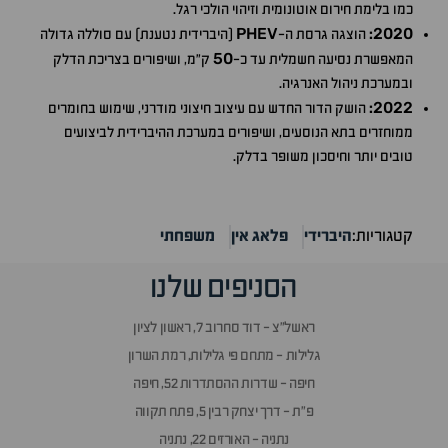
כמו בלימת חירום אוטונומית וזיהוי הולכי רגל.
PHEV
2020
:
הוצגה גרסת ה-
(היברידית נטענת) עם סוללה גדולה
50
המאפשרת נסיעה חשמלית עד כ-
ק"מ, ושיפורים בצריכת הדלק
ובמערכת ניהול האנרגיה.
2022
:
הושק הדור החדש עם עיצוב חיצוני מודרני, שימוש בחומרים
ממוחזרים בתא הנוסעים, ושיפורים במערכת ההיברידית לביצועים
טובים יותר וחיסכון משופר בדלק.
קטגוריות:
היברידי
פלאג אין
משפחתי
הסניפים שלנו
ראשל״צ - דוד סחרוב 7, ראשון לציון
גלילות - מתחם פי גלילות, רמת השרון
חיפה - שדרות ההסתדרות 52, חיפה
פ״ת - דרך יצחק רבין 5, פתח תקווה
נתניה - האורזים 22, נתניה