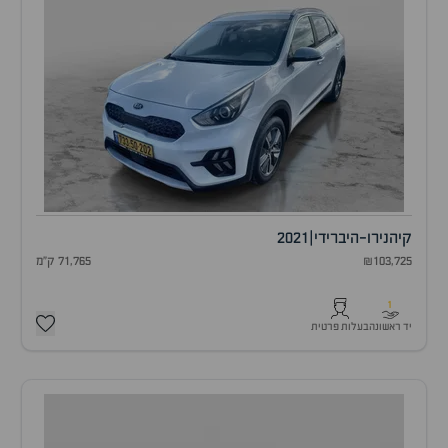
קיה
נירו-היברידי
|
2021
₪103,725
71,765 ק"מ
1
יד ראשונה
בעלות פרטית