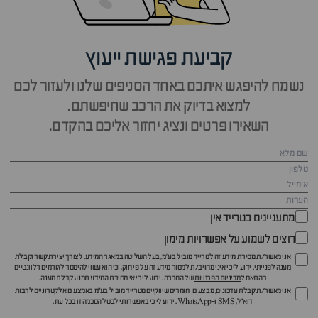
קביעת פגישת ייעוץ
נשמח להיפגש איתכם באחד הסניפים שלנו ולעזור לכם
למצוא בדיוק את הרכב שחיפשתם.
השאירו פרטים ונציג יחזור אליכם בהקדם.
מתעניינים בטרייד אין
רוצים לשמוע על אפשרויות מימון
אני מאשר/ת מסירת מידע זה לטרייד מוביל בע"מ, בעל השליטה במאגר המידע, לצורך יצירת קשר וקבלת
מענה לפנייתי. ידוע לי כי איני מחויב/ת למסור מידע זה על פי חוק, וכי הוא עשוי להימסר לגורמים רלוונטיים
בהתאם ל
מדיניות הפרטיות
של החברה. ידוע לי כי אי מסירת המידע תמנע קבלת מענה.
אני מאשר/ת קבלת עדכונים, מבצעים וחומרים שיווקיים מטרייד מוביל בע"מ באמצעים אלקטרוניים לרבות
דוא״ל, SMS ו-WhatsApp. ידוע לי כי באפשרותי לבטל הסכמה זו בכל עת.