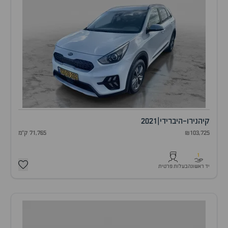
קיה
נירו-היברידי
|
2021
₪103,725
71,765 ק"מ
1
יד ראשונה
בעלות פרטית