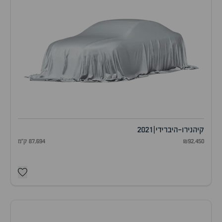
קיה
נירו-היברידי
|
2021
₪92,450
87,694 ק"מ