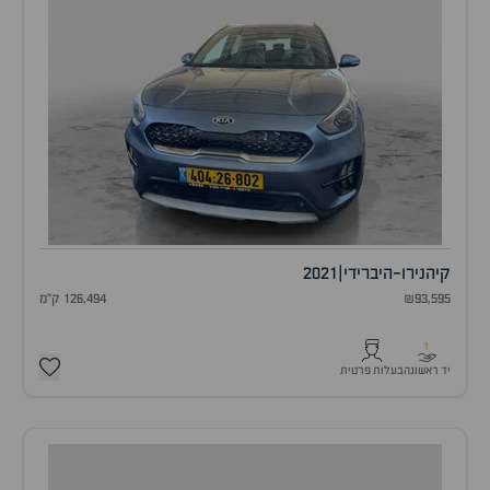
קיה
נירו-היברידי
|
2021
₪93,595
126,494 ק"מ
1
יד ראשונה
בעלות פרטית