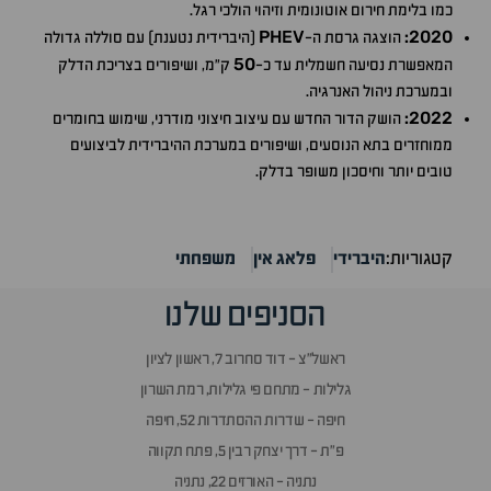
כמו בלימת חירום אוטונומית וזיהוי הולכי רגל.
PHEV
2020
:
הוצגה גרסת ה-
(היברידית נטענת) עם סוללה גדולה
50
המאפשרת נסיעה חשמלית עד כ-
ק"מ, ושיפורים בצריכת הדלק
ובמערכת ניהול האנרגיה.
2022
:
הושק הדור החדש עם עיצוב חיצוני מודרני, שימוש בחומרים
ממוחזרים בתא הנוסעים, ושיפורים במערכת ההיברידית לביצועים
טובים יותר וחיסכון משופר בדלק.
קטגוריות:
היברידי
פלאג אין
משפחתי
הסניפים שלנו
ראשל״צ - דוד סחרוב 7, ראשון לציון
גלילות - מתחם פי גלילות, רמת השרון
חיפה - שדרות ההסתדרות 52, חיפה
פ״ת - דרך יצחק רבין 5, פתח תקווה
נתניה - האורזים 22, נתניה