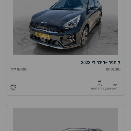
קיה
נירו-היברידי
|
2022
₪109,385
98,095 ק"מ
1
יד ראשונה
בעלות פרטית