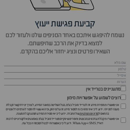
קביעת פגישת ייעוץ
נשמח להיפגש איתכם באחד הסניפים שלנו ולעזור לכם
למצוא בדיוק את הרכב שחיפשתם.
השאירו פרטים ונציג יחזור אליכם בהקדם.
מתעניינים בטרייד אין
רוצים לשמוע על אפשרויות מימון
אני מאשר/ת מסירת מידע זה לטרייד מוביל בע"מ, בעל השליטה במאגר המידע, לצורך יצירת קשר וקבלת
מענה לפנייתי. ידוע לי כי איני מחויב/ת למסור מידע זה על פי חוק, וכי הוא עשוי להימסר לגורמים רלוונטיים
בהתאם ל
מדיניות הפרטיות
של החברה. ידוע לי כי אי מסירת המידע תמנע קבלת מענה.
אני מאשר/ת קבלת עדכונים, מבצעים וחומרים שיווקיים מטרייד מוביל בע"מ באמצעים אלקטרוניים לרבות
דוא״ל, SMS ו-WhatsApp. ידוע לי כי באפשרותי לבטל הסכמה זו בכל עת.