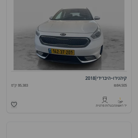
קיה
נירו-היברידי
|
2018
₪84,505
95,383 ק"מ
1
יד ראשונה
בעלות פרטית