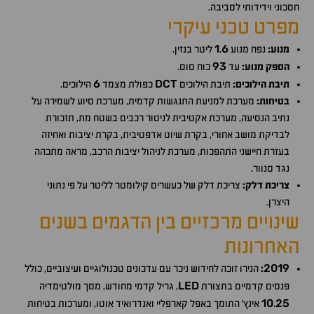
חסכוני וידידותי לסביבה.
מפרט טכני עיקרי
1
6
מנוע:
נפח מנוע
.
ליטר בנזין.
93
הספק מנוע:
עד
כוח סוס.
6
DCT
תיבת הילוכים:
תיבת הילוכים
כפולת מצמד
הילוכים.
בטיחות:
מערכת למניעת התנגשות קדמית, מערכת סיוע לשמירה על
נתיב הנסיעה, מערכת אקטיבית לניטור רכבים בשטח מת, תזכורת
לבדיקת מושב אחורי, בקרת שיוט אדפטיבית, בקרת יציבות ואחיזה
בעזרת חיישני התהפכות, מערכת לניהול יציבות הרכב, מראה מתכהה
נגד סנוור.
צריכת דלק:
צריכת דלק של כעשרים קילומטר לליטר על פי נתוני
היצרן.
שינויים מרכזיים בין הדגמים בשנים
האחרונות
2019
:
הנירו זוכה לחידוש ניכר עם עדכונים טכנולוגיים ועיצוביים, כולל
LED
פנסים קדמיים בתצורת
, גריל קדמי מחודש, מסך מולטימדיה
10
25
.
אינץ' התומך באפל קארפליי ואנדרואיד אוטו, ומערכות בטיחות