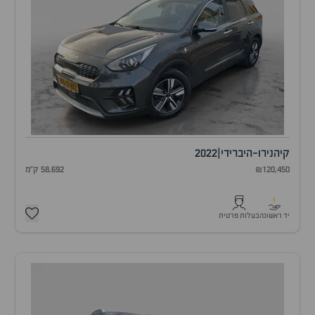
קיה
נירו-היברידי
|
2022
₪120,450
58,692 ק"מ
1
יד ראשונה
בעלות פרטית