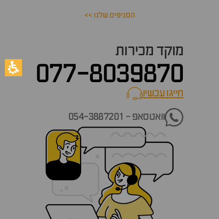
הסניפים שלנו >>
מוקד מכירות
077-8039870
חייגו עכשיו
call now
וואטסאפ - 054-3887201