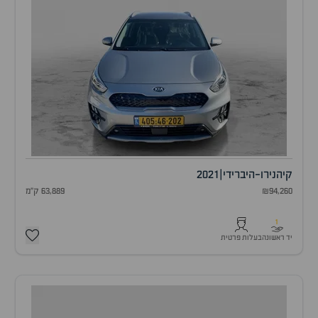
קיה
נירו-היברידי
|
2021
₪94,260
63,889 ק"מ
1
יד ראשונה
בעלות פרטית