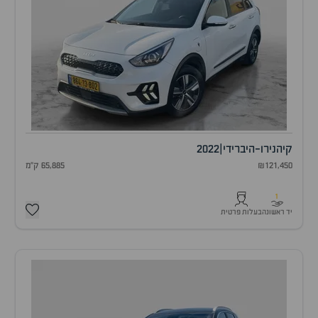
קיה
נירו-היברידי
|
2022
₪121,450
65,885 ק"מ
1
יד ראשונה
בעלות פרטית