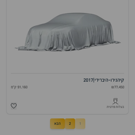
קיה
נירו-היברידי
|
2017
₪77,450
91,160 ק"מ
בעלות פרטית
1
2
הבא