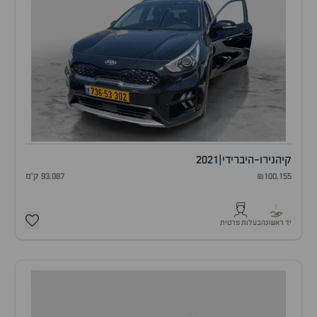
קיה
נירו-היברידי
|
2021
₪100,155
93,087 ק"מ
1
יד ראשונה
בעלות פרטית