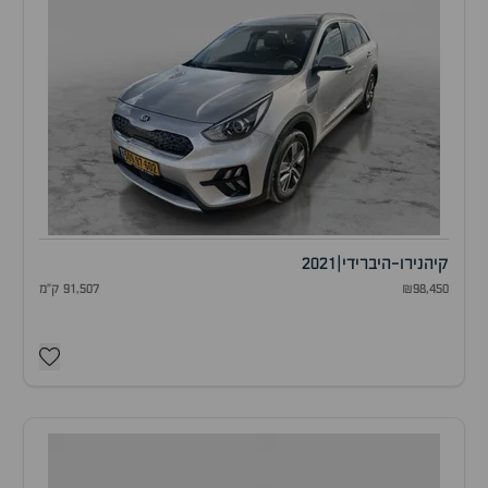
קיה
נירו-היברידי
|
2021
₪98,450
91,507 ק"מ