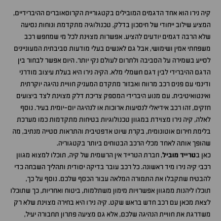
קיה נירו הוא אחד הדגמים המובילים בקטגוריית הקרוסאוברים ההיברידיים,
המציע שילוב ייחודי של חיסכון בדלק, טכנולוגיה מתקדמת ונוחות נסיעה
שלא הרבה דגמים יודעים להציע. אפשרות מצוינת לכל מי שמחפש רכב
משפחתי אמין ושימושי, אבל גם לאנשים בעלי מודעות סביבתית המעוניינים
לסייע בשמירה על הסביבה ולתרום לעולם נקי יותר. היום אפשר לבחור בין
הדגם ההיברידי לבין דגם חשמלי מלא. הקיה נירו היא בעלת עיצוב מודרני
ודינמי עם פנים רכב מרווח ואבזור מתקדם המעניק חוויית נהיגה יוקרתית
ואינטואיטיבית. עם מנוע היברידי המספק צריכת דלק מצוינת לצד ביצועים
חזקים, זהו רכב אידיאלי לנסיעות ארוכות או לנהיגה יום-יומית בעיר. נוסף
לאלה, קיה נירו מצוידת במגוון טכנולוגיות בטיחות מתקדמות כמו מערכת
בלימת חירום אוטונומית, בקרת שיוט אדפטיבית והתראות סטייה מנתיב, מה
שהופך אותה לאחד מכלי הרכב הבטוחים ביותר בקטגוריה.
כאן ב
טרייד מוביל
, חברת הטרייד אין הרשמית של קיה, תוכלו למצוא מגוון
רכבי קיה נירו מיד ראשונה. כל רכב עובר בדיקה יסודית ותהליך השבחה כדי
להבטיח שתקבלו את התמורה המלאה עבור הכסף שלכם. נוסף על כך,
תוכלו ליהנות ממגוון אפשרויות מימון משתלמות, ביטוח ואחריות, כך שתוכלו
לצאת מכאן עם רכב חדש בראש שקט. קיה נירו היא בחירה מצוינת שלא רק
משדרגת את חוויית הנהיגה שלכם, אלא גם מציעה פתרון תחבורה יעיל,