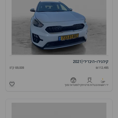
קיה
נירו-היברידי
|
2021
₪112,495
69,009 ק"מ
1
יד ראשונה
בעלות פרטית
קילומטראז נמוך