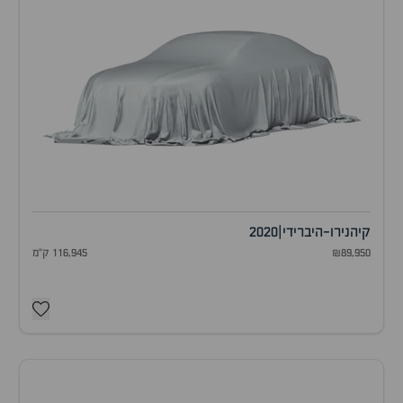
קיה
נירו-היברידי
|
2020
₪89,950
116,945 ק"מ