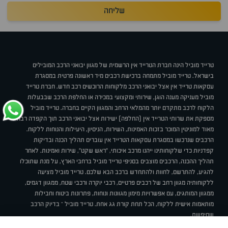
שליחה
טרייד מוביל הינה חברת הטרייד אין הרשמית של מגוון יבואני הרכב המובילים
בישראל. טרייד מוביל מתמחה ברכישת רכבים מיד ראשונה פרטית במסגרת
עסקאות טרייד אין אצל יבואני הרכב מלקוחות הרוכשים רכב חדש. חברת טרייד
מוביל מעניקה מענה הוגן, שירותי ומקצועי במכירה או החלפת הרכב שבבעלות
הלקוח לרכב מתקדם יותר מהמלאי הרחב והמגוון הקיים בחברה. טרייד מוביל
מספקת את שרותי הטרייד אין (החלפה) ישירות אצל יבואני הרכב תוך הקפדה רבה
מאוד למוניטין המוכר בזכות האמינות, השירות, הניסיון, היעילות והנוחות ללקוח.
הרכבים שנרכשו במסגרת עסקאות הטרייד אין עוברים תהליך הכנה ובדיקות
קפדניות כדי שלקוחותינו ייהנו מרכב איכותי, "ראש שקט", שירות ואמינות. לאחר
תהליך ההכנה, הרכבים מוצבים בסניפי טרייד מוביל ברחבי הארץ, על מנת שתוכלו
להגיע, להתרשם, לחוות ולהתחדש ברכב הבא שלכם. טרייד מוביל מציעה
ללקוחותיה מגוון רחב של רכבים פרטיים, רכבי יוקרה ורכבי שטח, ממגוון דגמים,
ממגוון המותגים, עם אפשרויות מימון מגוונות ונוחות, פתרונות ביטוח וחבילות
מותאמות אישית ללקוח, הכל תחת קורת גג אחת. טרייד מוביל – בדיוק הרכב
שחיפשת.
אודות
סניפים
טרייד מוביל בעיתונות
תנאי שימוש
מדיניות פרטיות