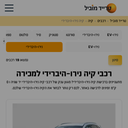
טרייד מוביל
רכבים
קיה
קיה נירו-היברידי
EV
נירו-
נירו-היברידי
סורנטו
סטוניק
סיד
סלטוס
ספורטאז'
>
EV
נירו-
נירו-היברידי
סינון
נמצאו
19
רכבים
רכבי
קיה נירו-היברידי
למכירה
מתעניינים ברכישת
קיה נירו-היברידי
? מגוון ענק של רכבי
קיה נירו-היברידי
יד שניה ו 0
ק"מ זמינים לרכישה באתר, לכם רק נותר לבחור את ה
קיה נירו-היברידי
שלכם.