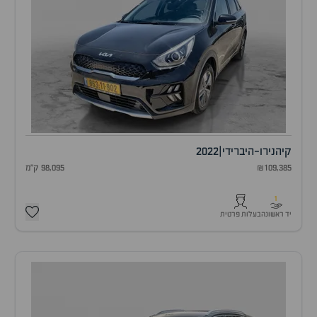
קיה
נירו-היברידי
|
2022
₪109,385
98,095 ק"מ
1
יד ראשונה
בעלות פרטית