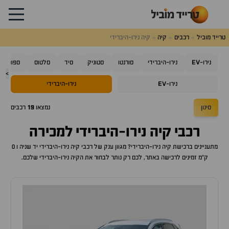
טרייד מוביל
רכבים
קיה
קיה נירו-היברידי
EV
נירו-
נירו-היברידי
סורנטו
סטוניק
סיד
סלטוס
ספורטאז'
>
EV
נירו-
נירו-היברידי
סינון
נמצאו
19
רכבים
רכבי
קיה נירו-היברידי
למכירה
מתעניינים ברכישת
קיה נירו-היברידי
? מגוון ענק של רכבי
קיה נירו-היברידי
יד שניה ו 0
ק"מ זמינים לרכישה באתר, לכם רק נותר לבחור את ה
קיה נירו-היברידי
שלכם.