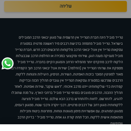
שליחה
טרייד מוביל הינה חברת הטרייד אין הרשמית של מגוון יבואני הרכב המובילים
בישראל. טרייד מוביל מתמחה ברכישת רכבים מיד ראשונה פרטית במסגרת
עסקאות טרייד אין אצל יבואני הרכב מלקוחות הרוכשים רכב חדש. חברת טרייד
מוביל מעניקה מענה הוגן, שירותי ומקצועי במכירה או החלפת הרכב שבבעלות
הלקוח לרכב מתקדם יותר מהמלאי הרחב והמגוון הקיים בחברה. טרייד מוביל
מספקת את שרותי הטרייד אין (החלפה) ישירות אצל יבואני הרכב תוך הקפדה רבה
מאוד למוניטין המוכר בזכות האמינות, השירות, הניסיון, היעילות והנוחות ללקוח.
הרכבים שנרכשו במסגרת עסקאות הטרייד אין עוברים תהליך הכנה ובדיקות
קפדניות כדי שלקוחותינו ייהנו מרכב איכותי, "ראש שקט", שירות ואמינות. לאחר
תהליך ההכנה, הרכבים מוצבים בסניפי טרייד מוביל ברחבי הארץ, על מנת שתוכלו
להגיע, להתרשם, לחוות ולהתחדש ברכב הבא שלכם. טרייד מוביל מציעה
ללקוחותיה מגוון רחב של רכבים פרטיים, רכבי יוקרה ורכבי שטח, ממגוון דגמים,
ממגוון המותגים, עם אפשרויות מימון מגוונות ונוחות, פתרונות ביטוח וחבילות
מותאמות אישית ללקוח, הכל תחת קורת גג אחת. טרייד מוביל – בדיוק הרכב
שחיפשת.
אודות
סניפים
טרייד מוביל בעיתונות
תנאי שימוש
מדיניות פרטיות