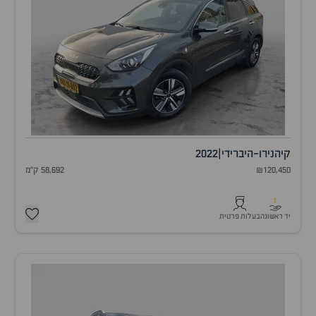
קיה
נירו-היברידי
|
2022
₪120,450
58,692 ק"מ
1
יד ראשונה
בעלות פרטית