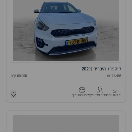
קיה
נירו-היברידי
|
2021
₪112,495
69,009 ק"מ
1
יד ראשונה
בעלות פרטית
קילומטראז נמוך