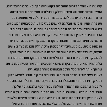
קיה נירו הוא אחד הדגמים המובילים בקטגוריית הקרוסאוברים ההיברידיים,
המציע שילוב ייחודי של חיסכון בדלק, טכנולוגיה מתקדמת ונוחות נסיעה
שלא הרבה דגמים יודעים להציע. אפשרות מצוינת לכל מי שמחפש רכב
משפחתי אמין ושימושי, אבל גם לאנשים בעלי מודעות סביבתית המעוניינים
לסייע בשמירה על הסביבה ולתרום לעולם נקי יותר. היום אפשר לבחור בין
הדגם ההיברידי לבין דגם חשמלי מלא. הקיה נירו היא בעלת עיצוב מודרני
ודינמי עם פנים רכב מרווח ואבזור מתקדם המעניק חוויית נהיגה יוקרתית
ואינטואיטיבית. עם מנוע היברידי המספק צריכת דלק מצוינת לצד ביצועים
חזקים, זהו רכב אידיאלי לנסיעות ארוכות או לנהיגה יום-יומית בעיר. נוסף
לאלה, קיה נירו מצוידת במגוון טכנולוגיות בטיחות מתקדמות כמו מערכת
בלימת חירום אוטונומית, בקרת שיוט אדפטיבית והתראות סטייה מנתיב, מה
שהופך אותה לאחד מכלי הרכב הבטוחים ביותר בקטגוריה.
כאן ב
טרייד מוביל
, חברת הטרייד אין הרשמית של קיה, תוכלו למצוא מגוון
רכבי קיה נירו מיד ראשונה. כל רכב עובר בדיקה יסודית ותהליך השבחה כדי
להבטיח שתקבלו את התמורה המלאה עבור הכסף שלכם. נוסף על כך,
תוכלו ליהנות ממגוון אפשרויות מימון משתלמות, ביטוח ואחריות, כך שתוכלו
לצאת מכאן עם רכב חדש בראש שקט. קיה נירו היא בחירה מצוינת שלא רק
משדרגת את חוויית הנהיגה שלכם, אלא גם מציעה פתרון תחבורה יעיל,