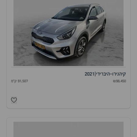
קיה
נירו-היברידי
|
2021
₪98,450
91,507 ק"מ