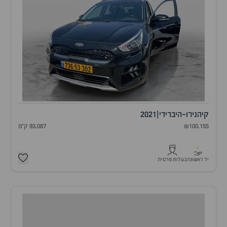
קיה
נירו-היברידי
|
2021
₪100,155
93,087 ק"מ
1
יד ראשונה
בעלות פרטית