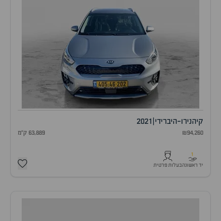
קיה
נירו-היברידי
|
2021
₪94,260
63,889 ק"מ
1
יד ראשונה
בעלות פרטית