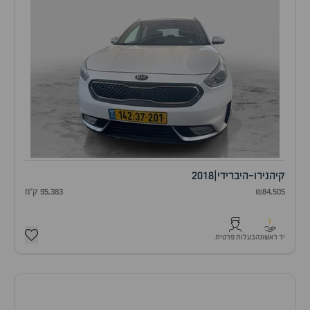
קיה
נירו-היברידי
|
2018
₪84,505
95,383 ק"מ
1
יד ראשונה
בעלות פרטית