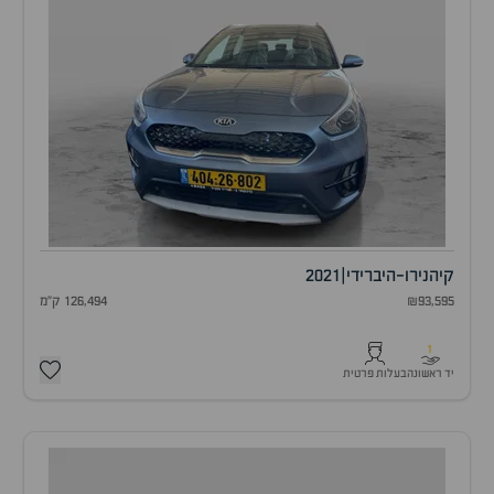
קיה
נירו-היברידי
|
2021
₪93,595
126,494 ק"מ
1
יד ראשונה
בעלות פרטית