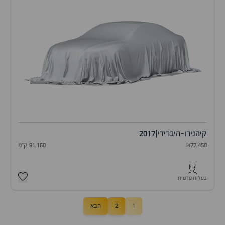
קיה
נירו-היברידי
|
2017
₪77,450
91,160 ק"מ
בעלות פרטית
1
2
הבא