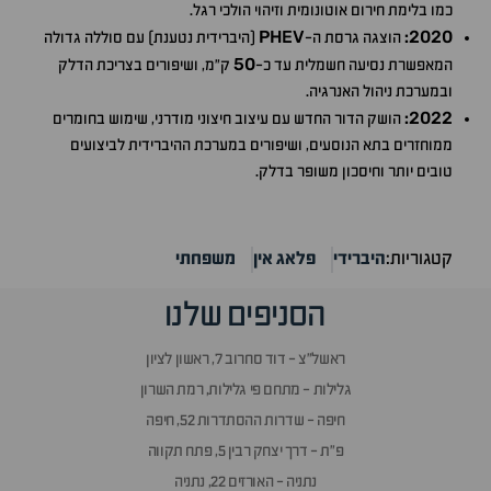
כמו בלימת חירום אוטונומית וזיהוי הולכי רגל.
PHEV
2020
:
הוצגה גרסת ה-
(היברידית נטענת) עם סוללה גדולה
50
המאפשרת נסיעה חשמלית עד כ-
ק"מ, ושיפורים בצריכת הדלק
ובמערכת ניהול האנרגיה.
2022
:
הושק הדור החדש עם עיצוב חיצוני מודרני, שימוש בחומרים
ממוחזרים בתא הנוסעים, ושיפורים במערכת ההיברידית לביצועים
טובים יותר וחיסכון משופר בדלק.
קטגוריות:
היברידי
פלאג אין
משפחתי
הסניפים שלנו
ראשל״צ - דוד סחרוב 7, ראשון לציון
גלילות - מתחם פי גלילות, רמת השרון
חיפה - שדרות ההסתדרות 52, חיפה
פ״ת - דרך יצחק רבין 5, פתח תקווה
נתניה - האורזים 22, נתניה