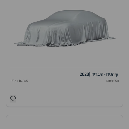
קיה
נירו-היברידי
|
2020
₪89,950
116,945 ק"מ