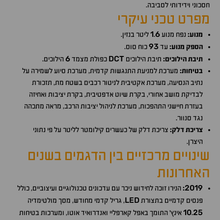
חסכוני וידידותי לסביבה.
מפרט טכני עיקרי
1
6
מנוע:
נפח מנוע
.
ליטר בנזין.
93
הספק מנוע:
עד
כוח סוס.
6
DCT
תיבת הילוכים:
תיבת הילוכים
כפולת מצמד
הילוכים.
בטיחות:
מערכת למניעת התנגשות קדמית, מערכת סיוע לשמירה על
נתיב הנסיעה, מערכת אקטיבית לניטור רכבים בשטח מת, תזכורת
לבדיקת מושב אחורי, בקרת שיוט אדפטיבית, בקרת יציבות ואחיזה
בעזרת חיישני התהפכות, מערכת לניהול יציבות הרכב, מראה מתכהה
נגד סנוור.
צריכת דלק:
צריכת דלק של כעשרים קילומטר לליטר על פי נתוני
היצרן.
שינויים מרכזיים בין הדגמים בשנים
האחרונות
2019
:
הנירו זוכה לחידוש ניכר עם עדכונים טכנולוגיים ועיצוביים, כולל
LED
פנסים קדמיים בתצורת
, גריל קדמי מחודש, מסך מולטימדיה
10
25
.
אינץ' התומך באפל קארפליי ואנדרואיד אוטו, ומערכות בטיחות