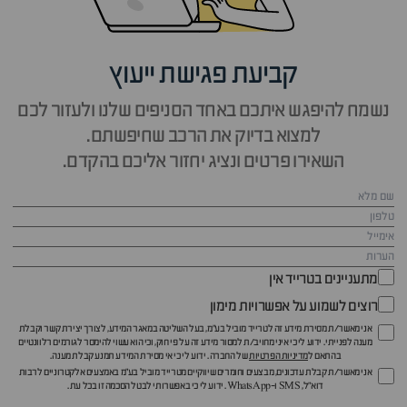
קביעת פגישת ייעוץ
נשמח להיפגש איתכם באחד הסניפים שלנו ולעזור לכם
למצוא בדיוק את הרכב שחיפשתם.
השאירו פרטים ונציג יחזור אליכם בהקדם.
מתעניינים בטרייד אין
רוצים לשמוע על אפשרויות מימון
אני מאשר/ת מסירת מידע זה לטרייד מוביל בע"מ, בעל השליטה במאגר המידע, לצורך יצירת קשר וקבלת
מענה לפנייתי. ידוע לי כי איני מחויב/ת למסור מידע זה על פי חוק, וכי הוא עשוי להימסר לגורמים רלוונטיים
בהתאם ל
מדיניות הפרטיות
של החברה. ידוע לי כי אי מסירת המידע תמנע קבלת מענה.
אני מאשר/ת קבלת עדכונים, מבצעים וחומרים שיווקיים מטרייד מוביל בע"מ באמצעים אלקטרוניים לרבות
דוא״ל, SMS ו-WhatsApp. ידוע לי כי באפשרותי לבטל הסכמה זו בכל עת.