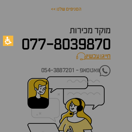
הסניפים שלנו >>
מוקד מכירות
077-8039870
חייגו עכשיו
call now
וואטסאפ - 054-3887201