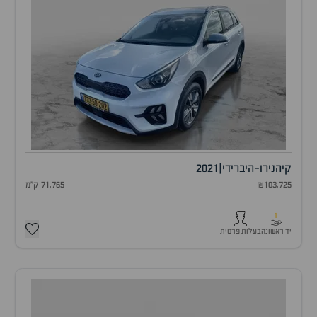
קיה
נירו-היברידי
|
2021
₪103,725
71,765 ק"מ
1
יד ראשונה
בעלות פרטית