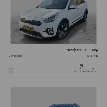
קיה
נירו-היברידי
|
2022
₪121,450
65,885 ק"מ
1
יד ראשונה
בעלות פרטית