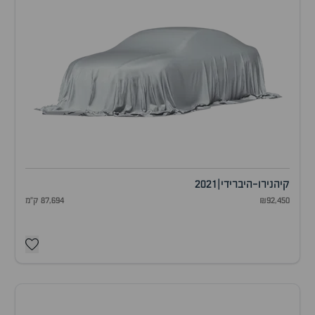
קיה
נירו-היברידי
|
2021
₪92,450
87,694 ק"מ