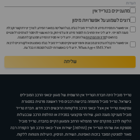
מתעניינים בטרייד אין
רוצים לשמוע על אפשרויות מימון
אני מאשר/ת מסירת מידע זה לטרייד מוביל בע"מ, בעל השליטה במאגר המידע, לצורך יצירת קשר וקבלת
מענה לפנייתי. ידוע לי כי איני מחויב/ת למסור מידע זה על פי חוק, וכי הוא עשוי להימסר לגורמים רלוונטיים
בהתאם ל
מדיניות הפרטיות
של החברה. ידוע לי כי אי מסירת המידע תמנע קבלת מענה.
אני מאשר/ת קבלת עדכונים, מבצעים וחומרים שיווקיים מטרייד מוביל בע"מ באמצעים אלקטרוניים לרבות
דוא״ל, SMS ו-WhatsApp. ידוע לי כי באפשרותי לבטל הסכמה זו בכל עת.
שליחה
טרייד מוביל הינה חברת הטרייד אין הרשמית של מגוון יבואני הרכב המובילים
בישראל. טרייד מוביל מתמחה ברכישת רכבים מיד ראשונה פרטית במסגרת
עסקאות טרייד אין אצל יבואני הרכב מלקוחות הרוכשים רכב חדש. חברת טרייד
מוביל מעניקה מענה הוגן, שירותי ומקצועי במכירה או החלפת הרכב שבבעלות
הלקוח לרכב מתקדם יותר מהמלאי הרחב והמגוון הקיים בחברה. טרייד מוביל
מספקת את שרותי הטרייד אין (החלפה) ישירות אצל יבואני הרכב תוך הקפדה רבה
מאוד למוניטין המוכר בזכות האמינות, השירות, הניסיון, היעילות והנוחות ללקוח.