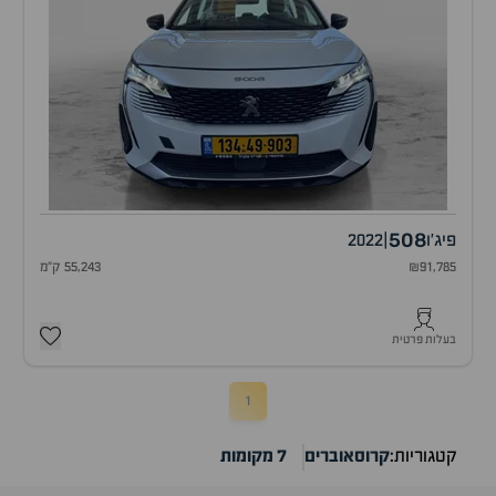
508
פיג'ו
|
2022
₪91,785
55,243 ק"מ
בעלות פרטית
1
קטגוריות:
קרוסאוברים
7 מקומות