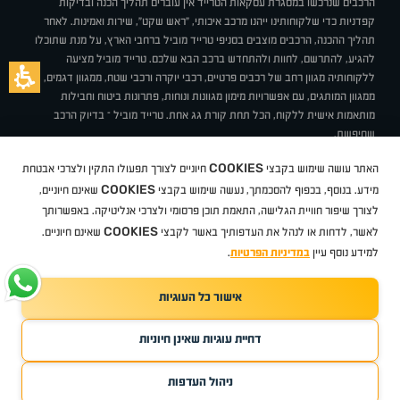
הרכבים שנרכשו במסגרת עסקאות הטרייד אין עוברים תהליך הכנה ובדיקות
קפדניות כדי שלקוחותינו ייהנו מרכב איכותי, "ראש שקט", שירות ואמינות. לאחר
תהליך ההכנה, הרכבים מוצבים בסניפי טרייד מוביל ברחבי הארץ, על מנת שתוכלו
להגיע, להתרשם, לחוות ולהתחדש ברכב הבא שלכם. טרייד מוביל מציעה
ללקוחותיה מגוון רחב של רכבים פרטיים, רכבי יוקרה ורכבי שטח, ממגוון דגמים,
ממגוון המותגים, עם אפשרויות מימון מגוונות ונוחות, פתרונות ביטוח וחבילות
מותאמות אישית ללקוח, הכל תחת קורת גג אחת. טרייד מוביל – בדיוק הרכב
שחיפשת.
אודות
סניפים
טרייד מוביל בעיתונות
תנאי שימוש
מדיניות פרטיות
COOKIES
האתר עושה שימוש בקבצי
חיוניים לצורך תפעולו התקין ולצרכי אבטחת
BUY BACK
תקנון
מבצעים
מגזין טרייד מוביל
איך זה עובד?
דרושים
COOKIES
ניהול העדפות עוגיות
מידע. בנוסף, בכפוף להסכמתך, נעשה שימוש בקבצי
שאינם חיוניים,
לצורך שיפור חוויית הגלישה, התאמת תוכן פרסומי ולצרכי אנליטיקה. באפשרותך
COOKIES
לאשר, לדחות או לנהל את העדפותיך באשר לקבצי
שאינם חיוניים.
קיה
סיטרואן
אופל
פיג'ו
MG
מזדה
בי ווי די
צ'רי
טסלה
ניסאן
טויוטה
דאצ'יה
פולקסווגן
טסלה
ג'יפ
ב מ וו
לקסוס
אאודי
סקודה
יונדאי
רנו
שברולט
סיאט
מיצובישי
סוזוקי
הונדה
סובארו
סרס
אקספנג
למידע נוסף עיין
במדיניות הפרטיות
.
אישור כל העוגיות
TradeMobile instagram
TradeMobile facebook
TradeMobile youtube
Developed by Media Maven
דחיית עוגיות שאינן חיוניות
©
כל הזכויות שמורות טרייד מוביל
2026
ריגו מרקטינג - קידום אתרים
ניהול העדפות