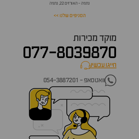
נתניה - האורזים 22, נתניה
הסניפים שלנו >>
מוקד מכירות
077-8039870
חייגו עכשיו
call now
וואטסאפ - 054-3887201