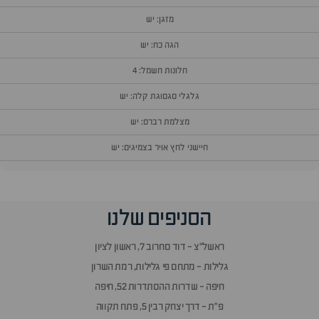
מזגן: יש
הגה כח: יש
חלונות חשמל: 4
גלגלי סגסוגת קלה: יש
מצלמת רברס: יש
חיישני לחץ אויר בצמיגים: יש
וף
הסניפים שלנו
זור
אלות
ראשל״צ - דוד סחרוב 7, ראשון לציון
תשובות
גלילות - מתחם פי גלילות, רמת השרון
חיפה - שדרות ההסתדרות 52, חיפה
פ״ת - דרך יצחק רבין 5, פתח תקווה