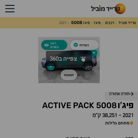
5008
טרייד מוביל
רכבים
פיג'ו
פיג'ו
2021
לג
על
אלות
תשובות
חזרה אחורה
ACTIVE
PACK
5008
פיג'ו
2021
-
38,251 ק״מ
מתחם גלילות