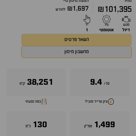
מחיר
הצעת מימון מ-
₪1,697
₪101,395
לחודש
מנוע
גיר
יד
דיזל
אוטומטי
1
השאר פרטים
מחשבון מימון
38,251
9.4
10/
ק״מ
ציון טרייד מוביל
כמה נסעתי
130
1,499
סמ״ק
כ״ס