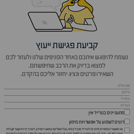
קביעת פגישת ייעוץ
נשמח להיפגש איתכם באחד הסניפים שלנו ולעזור לכם
למצוא בדיוק את הרכב שחיפשתם.
השאירו פרטים ונציג יחזור אליכם בהקדם.
מתעניינים בטרייד אין
רוצים לשמוע על אפשרויות מימון
אני מאשר/ת מסירת מידע זה לטרייד מוביל בע"מ, בעל השליטה במאגר המידע, לצורך יצירת קשר וקבלת
מענה לפנייתי. ידוע לי כי איני מחויב/ת למסור מידע זה על פי חוק, וכי הוא עשוי להימסר לגורמים רלוונטיים