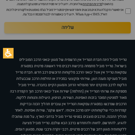
בהתאם ל
מדיניות הפרטיות
של החברה. ידוע לי כי אי מסירת המידע תמנע קבלת מענה.
אני מאשר/ת קבלת עדכונים, מבצעים וחומרים שיווקיים מטרייד מוביל בע"מ באמצעים אלקטרוניים לרבות
דוא״ל, SMS ו-WhatsApp. ידוע לי כי באפשרותי לבטל הסכמה זו בכל עת.
שליחה
טרייד מוביל הינה חברת הטרייד אין הרשמית של מגוון יבואני הרכב המובילים
בישראל. טרייד מוביל מתמחה ברכישת רכבים מיד ראשונה פרטית במסגרת
עסקאות טרייד אין אצל יבואני הרכב מלקוחות הרוכשים רכב חדש. חברת טרייד
מוביל מעניקה מענה הוגן, שירותי ומקצועי במכירה או החלפת הרכב שבבעלות
הלקוח לרכב מתקדם יותר מהמלאי הרחב והמגוון הקיים בחברה. טרייד מוביל
מספקת את שרותי הטרייד אין (החלפה) ישירות אצל יבואני הרכב תוך הקפדה רבה
מאוד למוניטין המוכר בזכות האמינות, השירות, הניסיון, היעילות והנוחות ללקוח.
הרכבים שנרכשו במסגרת עסקאות הטרייד אין עוברים תהליך הכנה ובדיקות
קפדניות כדי שלקוחותינו ייהנו מרכב איכותי, "ראש שקט", שירות ואמינות. לאחר
תהליך ההכנה, הרכבים מוצבים בסניפי טרייד מוביל ברחבי הארץ, על מנת שתוכלו
להגיע, להתרשם, לחוות ולהתחדש ברכב הבא שלכם. טרייד מוביל מציעה
ללקוחותיה מגוון רחב של רכבים פרטיים, רכבי יוקרה ורכבי שטח, ממגוון דגמים,