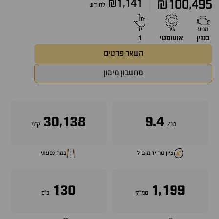
₪1,141
₪100,495
לחודש
מנוע
גיר
יד
בנזין
אוטומטי
1
השאר פרטים
מחשבון מימון
30,138
9.4
10/
ק״מ
ציון טרייד מוביל
כמה נסעתי
130
1,199
סמ״ק
כ״ס