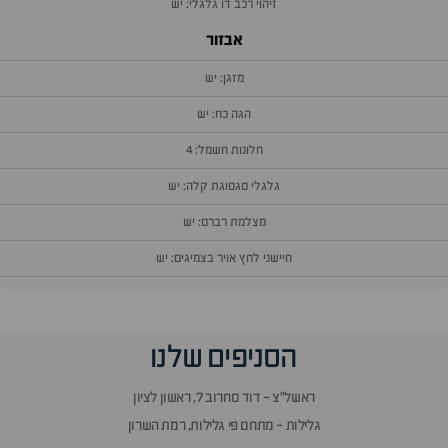
זיהוי רכב דו גלגלי: יש
אבזור
מזגן: יש
הגה כח: יש
חלונות חשמל: 4
גלגלי סגסוגת קלה: יש
מצלמת רברס: יש
חיישני לחץ אויר בצמיגים: יש
וף
הסניפים שלנו
זור
אלות
ראשל״צ - דוד סחרוב 7, ראשון לציון
תשובות
גלילות - מתחם פי גלילות, רמת השרון