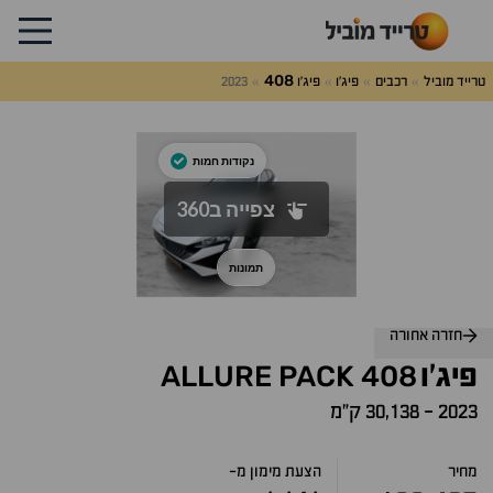
408
טרייד מוביל
רכבים
פיג'ו
פיג'ו
2023
לג
על
אלות
תשובות
חזרה אחורה
ALLURE
PACK
408
פיג'ו
2023
-
30,138 ק״מ
מחיר
הצעת מימון מ-