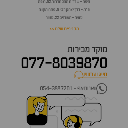
חיפה - שדרות ההסתדרות 52, חיפה
פ״ת - דרך יצחק רבין 5, פתח תקווה
נתניה - האורזים 22, נתניה
הסניפים שלנו >>
מוקד מכירות
077-8039870
חייגו עכשיו
call now
וואטסאפ - 054-3887201