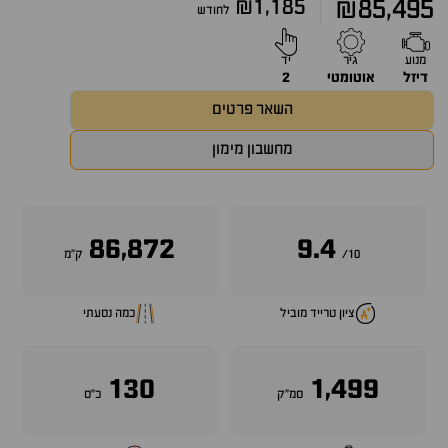
₪1,185
₪85,495
לחודש
מנוע
גיר
יד
דיזל
אוטומטי
2
השאר פרטים
מחשבון מימון
86,872
9.4
10/
ק״מ
ציון טרייד מוביל
כמה נסעתי
130
1,499
סמ״ק
כ״ס