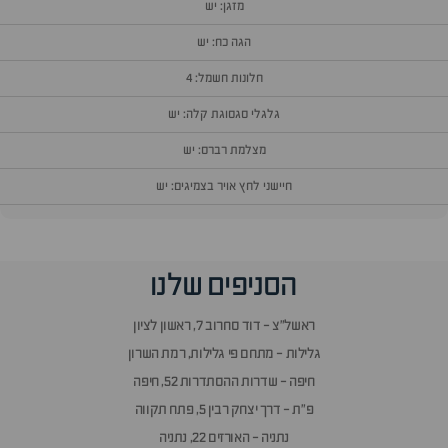
מזגן: יש
הגה כח: יש
חלונות חשמל: 4
גלגלי סגסוגת קלה: יש
מצלמת רברס: יש
חיישני לחץ אויר בצמיגים: יש
וף
הסניפים שלנו
זור
אלות
ראשל״צ - דוד סחרוב 7, ראשון לציון
תשובות
גלילות - מתחם פי גלילות, רמת השרון
חיפה - שדרות ההסתדרות 52, חיפה
פ״ת - דרך יצחק רבין 5, פתח תקווה
נתניה - האורזים 22, נתניה