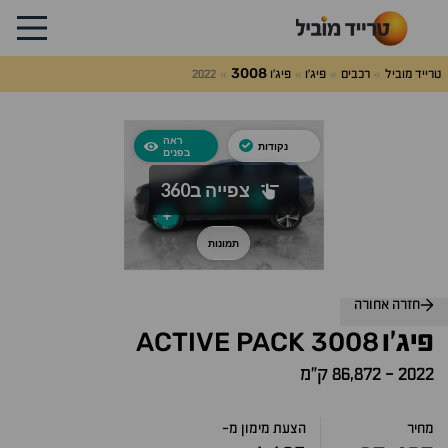
3008
טרייד מוביל
רכבים
פיג'ו
פיג'ו
2022
לג
על
אלות
תשובות
חזרה אחורה
ACTIVE
PACK
3008
פיג'ו
2022
-
86,872 ק״מ
מחיר
הצעת מימון מ-