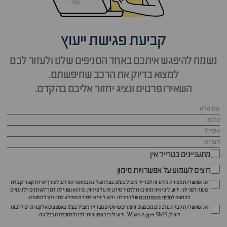
קביעת פגישת ייעוץ
נשמח להיפגש איתכם באחד הסניפים שלנו ולעזור לכם
למצוא בדיוק את הרכב שחיפשתם.
השאירו פרטים ונציג יחזור אליכם בהקדם.
מתעניינים בטרייד אין
רוצים לשמוע על אפשרויות מימון
אני מאשר/ת מסירת מידע זה לטרייד מוביל בע"מ, בעל השליטה במאגר המידע, לצורך יצירת קשר וקבלת
מענה לפנייתי. ידוע לי כי איני מחויב/ת למסור מידע זה על פי חוק, וכי הוא עשוי להימסר לגורמים רלוונטיים
בהתאם ל
מדיניות הפרטיות
של החברה. ידוע לי כי אי מסירת המידע תמנע קבלת מענה.
אני מאשר/ת קבלת עדכונים, מבצעים וחומרים שיווקיים מטרייד מוביל בע"מ באמצעים אלקטרוניים לרבות
דוא״ל, SMS ו-WhatsApp. ידוע לי כי באפשרותי לבטל הסכמה זו בכל עת.