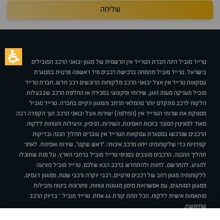
שליחה
טרייד מוביל הינה חברת הטרייד אין הרשמית של מגוון יבואני הרכב המובילים
בישראל. טרייד מוביל מתמחה ברכישת רכבים מיד ראשונה פרטית במסגרת
עסקאות טרייד אין אצל יבואני הרכב מלקוחות הרוכשים רכב חדש. חברת טרייד
מוביל מעניקה מענה הוגן, שירותי ומקצועי במכירה או החלפת הרכב שבבעלות
הלקוח לרכב מתקדם יותר מהמלאי הרחב והמגוון הקיים בחברה. טרייד מוביל
מספקת את שרותי הטרייד אין (החלפה) ישירות אצל יבואני הרכב תוך הקפדה רבה
מאוד למוניטין המוכר בזכות האמינות, השירות, הניסיון, היעילות והנוחות ללקוח.
הרכבים שנרכשו במסגרת עסקאות הטרייד אין עוברים תהליך הכנה ובדיקות
קפדניות כדי שלקוחותינו ייהנו מרכב איכותי, "ראש שקט", שירות ואמינות. לאחר
תהליך ההכנה, הרכבים מוצבים בסניפי טרייד מוביל ברחבי הארץ, על מנת שתוכלו
להגיע, להתרשם, לחוות ולהתחדש ברכב הבא שלכם. טרייד מוביל מציעה
ללקוחותיה מגוון רחב של רכבים פרטיים, רכבי יוקרה ורכבי שטח, ממגוון דגמים,
ממגוון המותגים, עם אפשרויות מימון מגוונות ונוחות, פתרונות ביטוח וחבילות
מותאמות אישית ללקוח, הכל תחת קורת גג אחת. טרייד מוביל – בדיוק הרכב
שחיפשת.
אודות
סניפים
טרייד מוביל בעיתונות
תנאי שימוש
מדיניות פרטיות