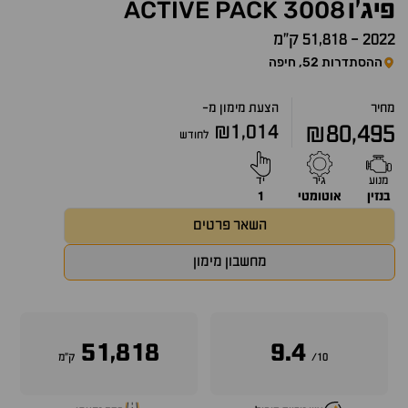
ACTIVE
PACK
3008
פיג'ו
2022
-
51,818 ק״מ
ההסתדרות 52, חיפה
מחיר
הצעת מימון מ-
₪1,014
₪80,495
לחודש
מנוע
גיר
יד
בנזין
אוטומטי
1
השאר פרטים
מחשבון מימון
51,818
9.4
10/
ק״מ