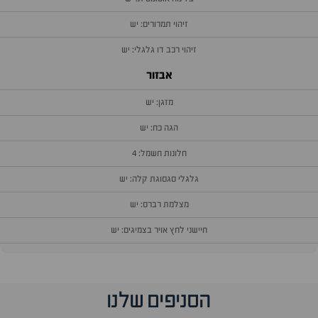
זיהוי תמרורים: יש
זיהוי רכב דו גלגלי: יש
אבזור
מזגן: יש
הגה כח: יש
חלונות חשמל: 4
גלגלי סגסוגת קלה: יש
מצלמת רברס: יש
חיישני לחץ אויר בצמיגים: יש
הסניפים שלנו