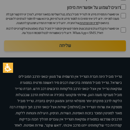
רוצים לשמוע על אפשרויות מימון
אני מאשר/ת מסירת מידע זה לטרייד מוביל בע"מ, בעל השליטה במאגר המידע, לצורך יצירת קשר וקבלת
מענה לפנייתי. ידוע לי כי איני מחויב/ת למסור מידע זה על פי חוק, וכי הוא עשוי להימסר לגורמים רלוונטיים
בהתאם ל
מדיניות הפרטיות
של החברה. ידוע לי כי אי מסירת המידע תמנע קבלת מענה.
אני מאשר/ת קבלת עדכונים, מבצעים וחומרים שיווקיים מטרייד מוביל בע"מ באמצעים אלקטרוניים לרבות
דוא״ל, SMS ו-WhatsApp. ידוע לי כי באפשרותי לבטל הסכמה זו בכל עת.
שליחה
טרייד מוביל הינה חברת הטרייד אין הרשמית של מגוון יבואני הרכב המובילים
בישראל. טרייד מוביל מתמחה ברכישת רכבים מיד ראשונה פרטית במסגרת
עסקאות טרייד אין אצל יבואני הרכב מלקוחות הרוכשים רכב חדש. חברת טרייד
מוביל מעניקה מענה הוגן, שירותי ומקצועי במכירה או החלפת הרכב שבבעלות
הלקוח לרכב מתקדם יותר מהמלאי הרחב והמגוון הקיים בחברה. טרייד מוביל
מספקת את שרותי הטרייד אין (החלפה) ישירות אצל יבואני הרכב תוך הקפדה רבה
מאוד למוניטין המוכר בזכות האמינות, השירות, הניסיון, היעילות והנוחות ללקוח.
הרכבים שנרכשו במסגרת עסקאות הטרייד אין עוברים תהליך הכנה ובדיקות
קפדניות כדי שלקוחותינו ייהנו מרכב איכותי, "ראש שקט", שירות ואמינות. לאחר