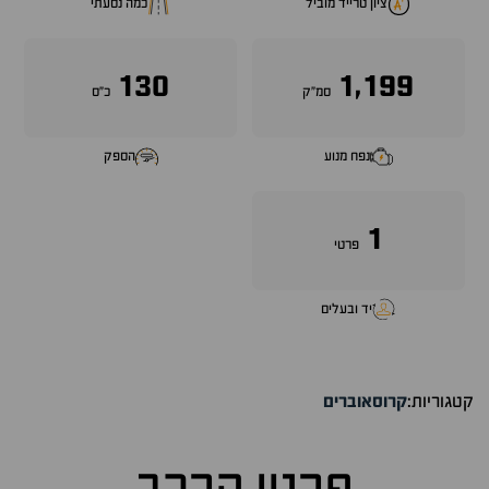
ציון טרייד מוביל
כמה נסעתי
130
1,199
סמ״ק
כ״ס
נפח מנוע
הספק
1
פרטי
יד ובעלים
קטגוריות:
קרוסאוברים