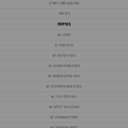
נפח מנוע: 1,199 סמ״ק
כ״ס: 130
בטיחות
ABS: יש
כריות אוויר: 6
בקרת יציבות: יש
בקרת סטייה מנתיב: יש
ניתור מרחק מלפנים: יש
בקרת שיוט אדפטיבית: יש
זיהוי הולכי רגל: יש
מערכת עזר לבלם: יש
תאורה אוטומטית: יש
בלימה אוטומטית: יש