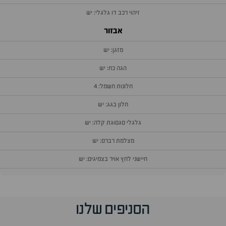
זיהוי רכב דו גלגלי: יש
אבזור
מזגן: יש
הגה כח: יש
חלונות חשמל: 4
חלון בגג: יש
גלגלי סגסוגת קלה: יש
מצלמת רברס: יש
חיישני לחץ אויר בצמיגים: יש
וף
הסניפים שלנו
זור