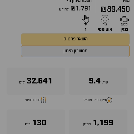
מחיר
הצעת מימון מ-
₪1,791
₪89,450
לחודש
מנוע
גיר
יד
בנזין
אוטומטי
1
השאר פרטים
מחשבון מימון
32,641
9.4
10/
ק״מ
ציון טרייד מוביל
כמה נסעתי
130
1,199
סמ״ק
כ״ס