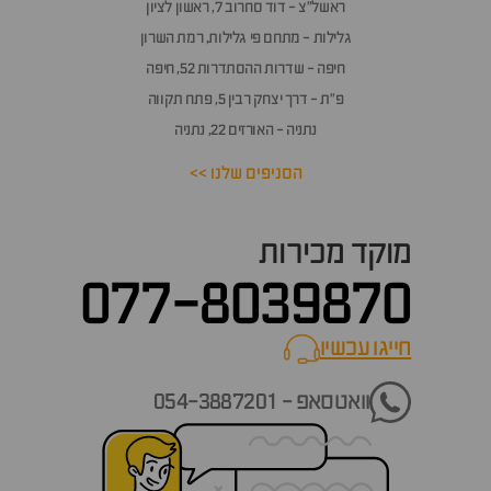
אלות
ראשל״צ - דוד סחרוב 7, ראשון לציון
תשובות
גלילות - מתחם פי גלילות, רמת השרון
חיפה - שדרות ההסתדרות 52, חיפה
פ״ת - דרך יצחק רבין 5, פתח תקווה
נתניה - האורזים 22, נתניה
הסניפים שלנו >>
מוקד מכירות
077-8039870
חייגו עכשיו
call now
וואטסאפ - 054-3887201