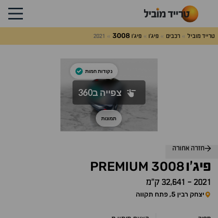
3008
טרייד מוביל
רכבים
פיג'ו
פיג'ו
2021
לג
על
אלות
תשובות
חזרה אחורה
PREMIUM
3008
פיג'ו
2021
-
32,641 ק״מ
יצחק רבין 5, פתח תקווה