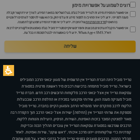
רוצים לשמוע על אפשרויות מימון
אני מאשר/ת מסירת מידע זה לטרייד מוביל בע"מ, בעל השליטה במאגר המידע, לצורך יצירת קשר וקבלת
מענה לפנייתי. ידוע לי כי איני מחויב/ת למסור מידע זה על פי חוק, וכי הוא עשוי להימסר לגורמים רלוונטיים
בהתאם ל
מדיניות הפרטיות
של החברה. ידוע לי כי אי מסירת המידע תמנע קבלת מענה.
אני מאשר/ת קבלת עדכונים, מבצעים וחומרים שיווקיים מטרייד מוביל בע"מ באמצעים אלקטרוניים לרבות
דוא״ל, SMS ו-WhatsApp. ידוע לי כי באפשרותי לבטל הסכמה זו בכל עת.
שליחה
טרייד מוביל הינה חברת הטרייד אין הרשמית של מגוון יבואני הרכב המובילים
בישראל. טרייד מוביל מתמחה ברכישת רכבים מיד ראשונה פרטית במסגרת
עסקאות טרייד אין אצל יבואני הרכב מלקוחות הרוכשים רכב חדש. חברת טרייד
מוביל מעניקה מענה הוגן, שירותי ומקצועי במכירה או החלפת הרכב שבבעלות
הלקוח לרכב מתקדם יותר מהמלאי הרחב והמגוון הקיים בחברה. טרייד מוביל
מספקת את שרותי הטרייד אין (החלפה) ישירות אצל יבואני הרכב תוך הקפדה רבה
מאוד למוניטין המוכר בזכות האמינות, השירות, הניסיון, היעילות והנוחות ללקוח.
הרכבים שנרכשו במסגרת עסקאות הטרייד אין עוברים תהליך הכנה ובדיקות
קפדניות כדי שלקוחותינו ייהנו מרכב איכותי, "ראש שקט", שירות ואמינות. לאחר
תהליך ההכנה, הרכבים מוצבים בסניפי טרייד מוביל ברחבי הארץ, על מנת שתוכלו