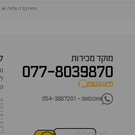
זיהוי רכב דו גלגלי: יש
מוקד מכירות
ק
077-8039870
נש
למ
חייגו עכשיו
call now
הש
וואטסאפ - 054-3887201