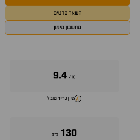
השאר פרטים
מחשבון מימון
9.4
10/
ציון טרייד מוביל
130
כ״ס