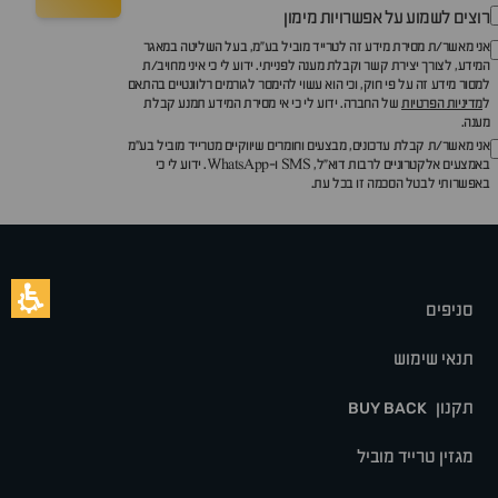
רוצים לשמוע על אפשרויות מימון
אני מאשר/ת מסירת מידע זה לטרייד מוביל בע"מ, בעל השליטה במאגר
המידע, לצורך יצירת קשר וקבלת מענה לפנייתי. ידוע לי כי איני מחויב/ת
למסור מידע זה על פי חוק, וכי הוא עשוי להימסר לגורמים רלוונטיים בהתאם
ל
מדיניות הפרטיות
של החברה. ידוע לי כי אי מסירת המידע תמנע קבלת
מענה.
אני מאשר/ת קבלת עדכונים, מבצעים וחומרים שיווקיים מטרייד מוביל בע"מ
באמצעים אלקטרוניים לרבות דוא״ל, SMS ו-WhatsApp. ידוע לי כי
באפשרותי לבטל הסכמה זו בכל עת.
סניפים
תנאי שימוש
תקנון
BUY BACK
מגזין טרייד מוביל