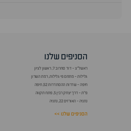
סוף
אזור
שאלות
הסניפים שלנו
ותשובות
ראשל״צ - דוד סחרוב 7, ראשון לציון
גלילות - מתחם פי גלילות, רמת השרון
חיפה - שדרות ההסתדרות 52, חיפה
פ״ת - דרך יצחק רבין 5, פתח תקווה
נתניה - האורזים 22, נתניה
הסניפים שלנו >>