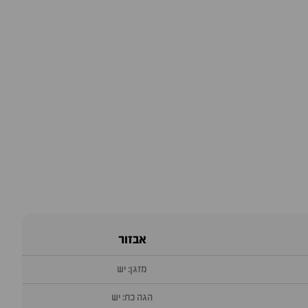
אבזור
מזגן: יש
הגה כח: יש