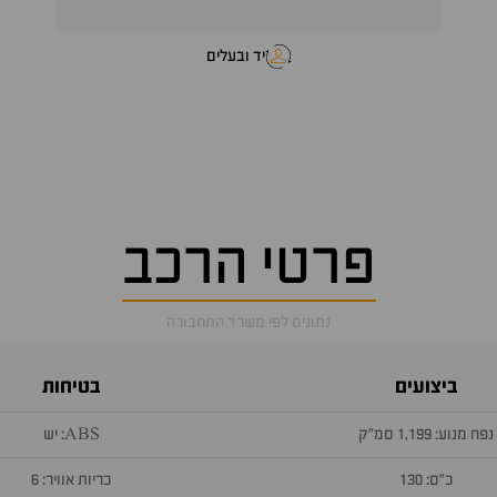
יד ובעלים
פרטי הרכב
נתונים לפי משרד התחבורה
ביצועים
בטיחות
נפח מנוע: 1,199 סמ״ק
ABS: יש
כ״ס: 130
כריות אוויר: 6