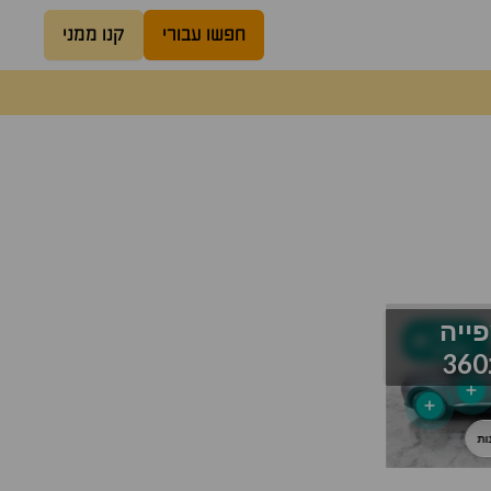
חפשו עבורי
קנו ממני