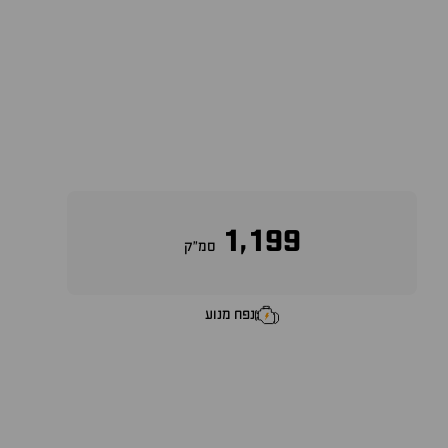
1,199
סמ״ק
נפח מנוע