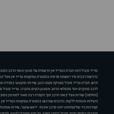
טרייד מוביל הינה חברת הטרייד אין הרשמית של מגוון יבואני הרכב המוב
ברכישת רכבים מיד ראשונה פרטית במסגרת עסקאות טרייד אין אצל יבו
חדש. חברת טרייד מוביל מעניקה מענה הוגן, שירותי ומקצועי במכירה 
לרכב מתקדם יותר מהמלאי הרחב והמגוון הקיים בחברה. טרייד מוביל מ
(החלפה) ישירות אצל יבואני הרכב תוך הקפדה רבה מאוד למוניטין המוכר 
היעילות והנוחות ללקוח. הרכבים שנרכשו במסגרת עסקאות הטרייד אין ע
קפדניות כדי שלקוחותינו ייהנו מרכב איכותי, "ראש שקט", שירות ואמינו
מוצבים בסניפי טרייד מוביל ברחבי הארץ, על מנת שתוכלו להגיע, להת