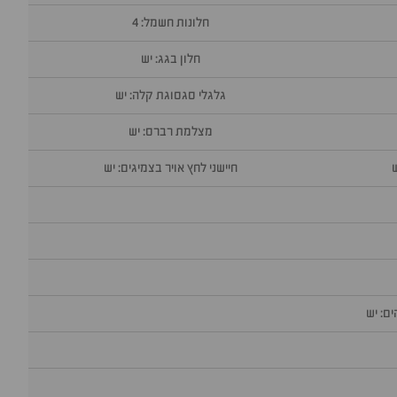
חלונות חשמל: 4
חלון בגג: יש
גלגלי סגסוגת קלה: יש
מצלמת רברס: יש
חיישני לחץ אויר בצמיגים: יש
ם: יש