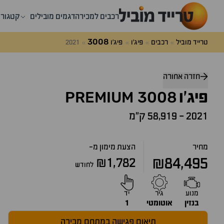
רכבים למכירה
דגמים מובילים
קטגורי
3008
טרייד מוביל
רכבים
פיג'ו
פיג'ו
2021
דלג
מעל
חזרה אחורה
שאלות
PREMIUM
3008
ותשובות
פיג'ו
2021
-
58,919 ק״מ
מחיר
הצעת מימון מ-
₪84,495
₪1,782
לחודש
מנוע
גיר
יד
בנזין
אוטומטי
1
תיאום פגישה במתחם מכירה