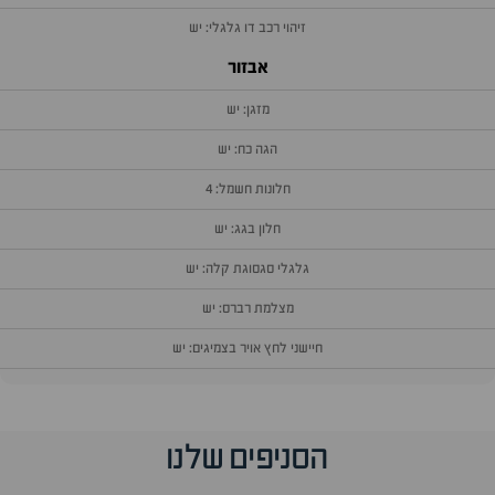
זיהוי רכב דו גלגלי: יש
אבזור
מזגן: יש
הגה כח: יש
חלונות חשמל: 4
חלון בגג: יש
גלגלי סגסוגת קלה: יש
מצלמת רברס: יש
חיישני לחץ אויר בצמיגים: יש
וף
הסניפים שלנו
זור