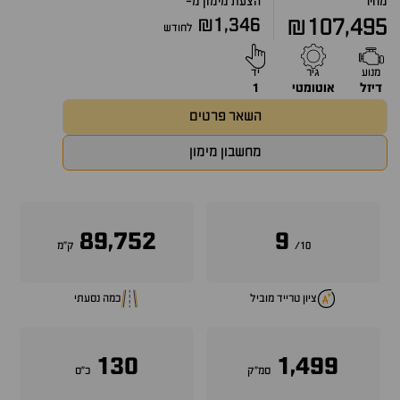
מחיר
הצעת מימון מ-
₪1,346
₪107,495
לחודש
מנוע
גיר
יד
דיזל
אוטומטי
1
השאר פרטים
מחשבון מימון
89,752
9
10/
ק״מ
ציון טרייד מוביל
כמה נסעתי
130
1,499
סמ״ק
כ״ס