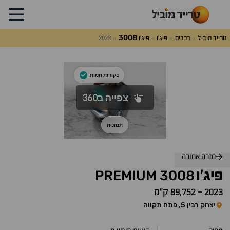
3008
טרייד מוביל
רכבים
פיג'ו
פיג'ו
2023
לג
על
אלות
תשובות
חזרה אחורה
PREMIUM
3008
פיג'ו
2023
-
89,752 ק״מ
יצחק רבין 5, פתח תקווה