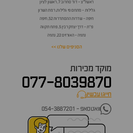
אלות
ראשל״צ - דוד סחרוב 7, ראשון לציון
תשובות
גלילות - מתחם פי גלילות, רמת השרון
חיפה - שדרות ההסתדרות 52, חיפה
פ״ת - דרך יצחק רבין 5, פתח תקווה
נתניה - האורזים 22, נתניה
הסניפים שלנו >>
מוקד מכירות
077-8039870
חייגו עכשיו
call now
וואטסאפ - 054-3887201