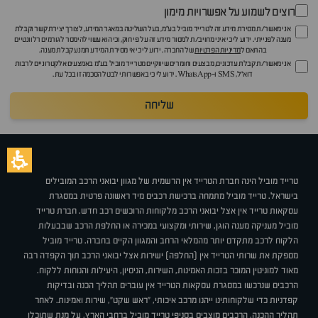
רוצים לשמוע על אפשרויות מימון
אני מאשר/ת מסירת מידע זה לטרייד מוביל בע"מ, בעל השליטה במאגר המידע, לצורך יצירת קשר וקבלת
מענה לפנייתי. ידוע לי כי איני מחויב/ת למסור מידע זה על פי חוק, וכי הוא עשוי להימסר לגורמים רלוונטיים
בהתאם ל
מדיניות הפרטיות
של החברה. ידוע לי כי אי מסירת המידע תמנע קבלת מענה.
אני מאשר/ת קבלת עדכונים, מבצעים וחומרים שיווקיים מטרייד מוביל בע"מ באמצעים אלקטרוניים לרבות
דוא״ל, SMS ו-WhatsApp. ידוע לי כי באפשרותי לבטל הסכמה זו בכל עת.
שליחה
טרייד מוביל הינה חברת הטרייד אין הרשמית של מגוון יבואני הרכב המובילים
בישראל. טרייד מוביל מתמחה ברכישת רכבים מיד ראשונה פרטית במסגרת
עסקאות טרייד אין אצל יבואני הרכב מלקוחות הרוכשים רכב חדש. חברת טרייד
מוביל מעניקה מענה הוגן, שירותי ומקצועי במכירה או החלפת הרכב שבבעלות
הלקוח לרכב מתקדם יותר מהמלאי הרחב והמגוון הקיים בחברה. טרייד מוביל
מספקת את שרותי הטרייד אין (החלפה) ישירות אצל יבואני הרכב תוך הקפדה רבה
מאוד למוניטין המוכר בזכות האמינות, השירות, הניסיון, היעילות והנוחות ללקוח.
הרכבים שנרכשו במסגרת עסקאות הטרייד אין עוברים תהליך הכנה ובדיקות
קפדניות כדי שלקוחותינו ייהנו מרכב איכותי, "ראש שקט", שירות ואמינות. לאחר
תהליך ההכנה, הרכבים מוצבים בסניפי טרייד מוביל ברחבי הארץ, על מנת שתוכלו