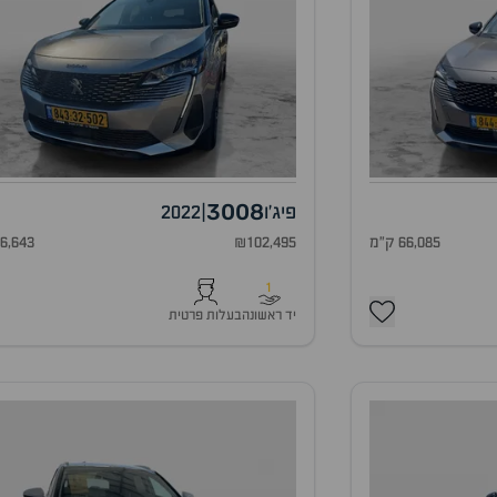
3008
פיג'ו
|
2022
66,085 ק"מ
₪102,495
56,643 ק"
1
יד ראשונה
בעלות פרטית