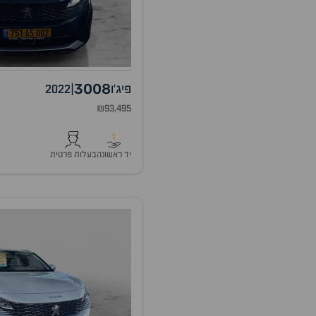
3008
פיג'ו
|
2022
₪93,495
1
יד ראשונה
בעלות פרטית