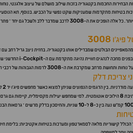
הבחירות החכמות בקטגוריה בזכות שילוב מושלם של עיצוב אלגנטי, נוחות ג
ערכות בטיחות מתקדמות שמעניקות שקט נפשי על הכביש. בנוסף, תא הנוסע
3008
ותר. כל אלה הופכים את ה-
לרכב שמדבר ללב ולשכל גם יחד – פתרון
3008
ל פיג'ו
המאפיינים הבולטים שמבדילים אותו בקטגוריה. בחזית ניצב גריל רחב עם ד
i
Cockpit
 בפנים מחכה לנהגים חוויית נהיגה מתקדמת עם ה-
-
החדשני של פ
3008
על נוחות ותחושת מרחב שמקרבת את ה-
לרמות הגבוהות של רכבי ה
ני צריכת דלק
2
עה מודרניות. בין הדגמים הנפוצים שניתן למצוא כאשר מחפשים פיג'ו יד
למ
8
תיבת
הילוכים אוטומטית. למי שמחפש יעילות מקסימלית, קיימות גם גרסא
10
8
10
קמ"ש נעה בין כ-
ל-
שניות, והחיסכון בדלק מרשים – גרסאות הבנ
טיחות
 הכולל קישוריות מלאה לסמארטפון ומערכות בטיחות אקטיביות: בלימת חיר
וחה יותר למשפחה.