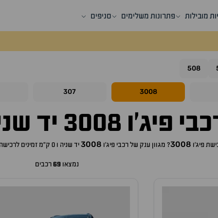
ות מובילות
פתרונות משלימים
סניפים
508
307
3008
י פיג'ו 3008 יד שנייה למכירה
3008
3008
כישת
פיג'ו
? מגוון ענק של רכבי
פיג'ו
יד שניה ו 0 ק"מ זמינים לרכישה באתר, לכם רק נותר לבחור את ה
נמצאו
69
רכבים