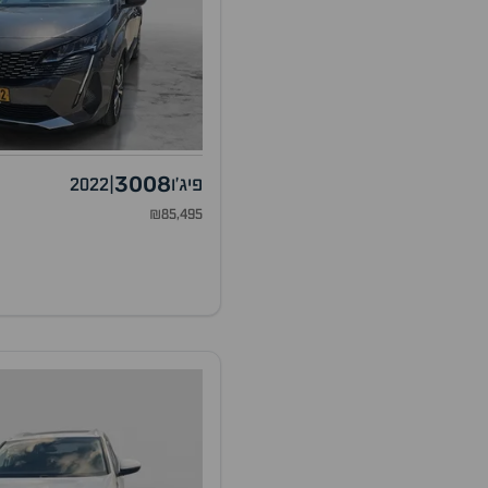
3008
פיג'ו
|
2022
₪85,495