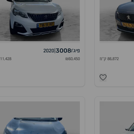
3008
פיג'ו
|
2020
86,872 ק"מ
₪60,450
111,428 ק"