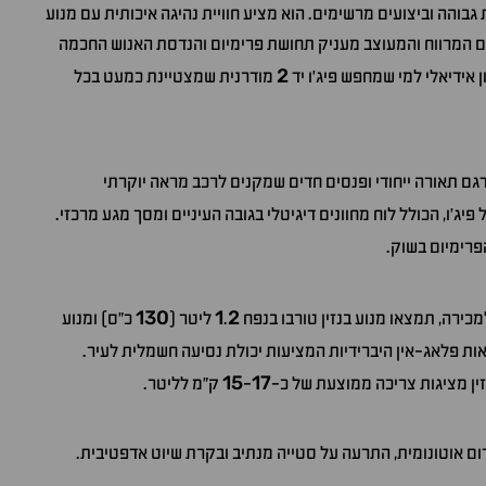
בוהה וביצועים מרשימים. הוא מציע חוויית נהיגה איכותית עם מנוע
ים המרווח והמעוצב מעניק תחושת פרימיום והנדסת האנוש החכמה
2
 אידיאלי למי שמחפש פיג'ו יד
מודרנית שמצטיינת כמעט בכל
גם תאורה ייחודי ופנסים חדים שמקנים לרכב מראה יוקרתי
יג'ו, הכולל לוח מחוונים דיגיטלי בגובה העיניים ומסך מגע מרכזי.
פרימיום בשוק.
130
1
2
כירה, תמצאו מנוע בנזין טורבו בנפח
.
ליטר (
כ"ס) ומנוע
ות פלאג-אין היברידיות המציעות יכולת נסיעה חשמלית לעיר.
15
17
זין מציגות צריכה ממוצעת של כ-
-
ק"מ לליטר.
ום אוטונומית, התרעה על סטייה מנתיב ובקרת שיוט אדפטיבית.