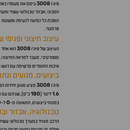
3008
פיג'ו
ביסס את מעמדו כאחת 
חסכוני, אבזור טכנולוגי עשיר ומ
הופכת כל נסיעה לנעימה ופשוטה י
פרמטר.
עיצוב חיצוני ופנימי ש
3008
העיצוב של פיג'ו
הוא אחד מ
וספורטיבי. מעבר למראה החיצוני,
איכות החומרים מרשימה עם דגש 
ביצועים, מנועים ונתו
3008
פיג'ו
מציע מגוון יחידות הנ
180
1
6
.
ליטר (
כ"ס), שניהם עם 
0
0
במונחי ביצועים, התאוצה מ-
ל-
טכנולוגיה, אבזור וב
הרכב מצויד במערך טכנולוגי עשיר
שילוב זה מבטיח נסיעה חכמה ובט