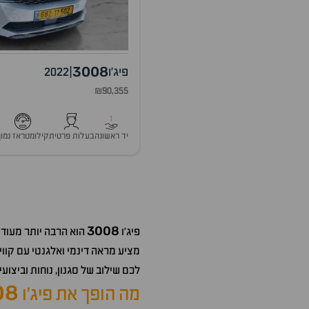
3008
פיג'ו
|
2022
₪90,355
1
יד ראשונה
בעלות פרטית
קילומטראז נמוך
3008
פיג'ו
הוא הרבה יותר מעוד ק
מציע מראה דינמי ואלגנטי עם קווי
לכם שילוב של סגנון, נוחות וביצו
08
מה הופך את פיג'ו