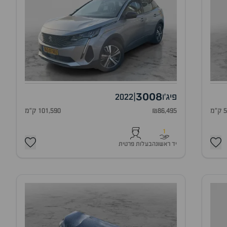
3008
פיג'ו
|
2022
מ
₪86,495
101,590 ק"מ
1
יד ראשונה
בעלות פרטית