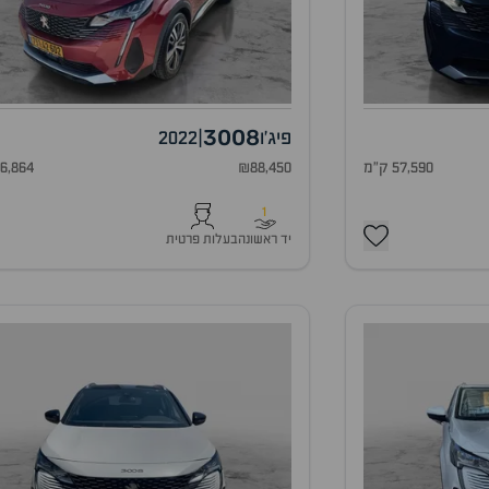
3008
פיג'ו
|
2022
57,590 ק"מ
₪88,450
56,864 ק"
1
יד ראשונה
בעלות פרטית