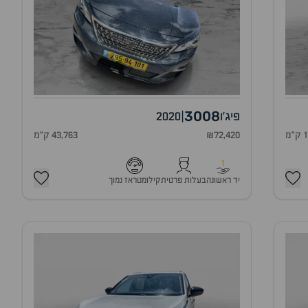
3008
פיג'ו
|
2020
מ
₪72,420
43,763 ק"מ
1
יד ראשונה
בעלות פרטית
קילומטראז נמוך