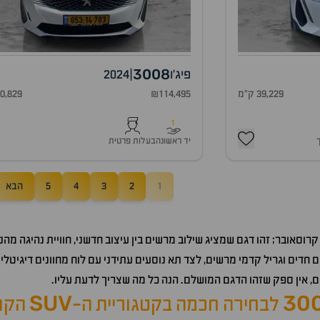
3008
פיג'ו
|
2024
39,229 ק"מ
₪114,495
30,829 ק"
1
יד ראשונה
בעלות פרטית
1
2
3
4
5
הבא
רוסאובר; זהו דגם שמציג שילוב מרשים בין עיצוב חדשני, חוויית נהיגה מהנ
ם חדים וגריל קדמי מרשים, לצד תא נוסעים עתידני עם לוח מחוונים דיגיט
עים, אין ספק שזהו הדגם המושלם. הנה כל מה שצריך לדעת עליו.
SUV
30
לבחירה חכמה בקטגוריית ה-
הקומ