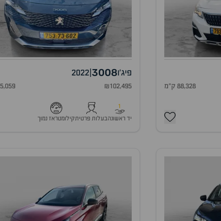
3008
פיג'ו
|
2022
88,328 ק"מ
₪102,495
35,059 ק"
1
יד ראשונה
בעלות פרטית
קילומטראז נמוך