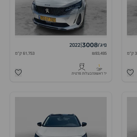
3008
פיג'ו
|
2022
מ
₪93,495
61,753 ק"מ
1
יד ראשונה
בעלות פרטית