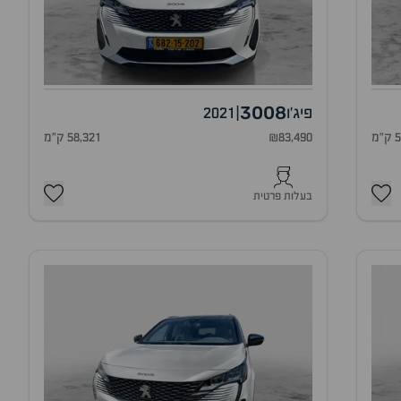
3008
פיג'ו
|
2021
מ
₪83,490
58,321 ק"מ
בעלות פרטית