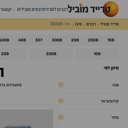
רכבים למכירה
דגמים מובילים
קטגורי
3008
טרייד מוביל
רכבים
פיג'ו
פיג'ו
5008
408
307
3008
208
2008
108
208
2008
108
רכב
סינון לפי
+
שנה
מתעניינים בר
+
קילומטראז׳
+
מחיר