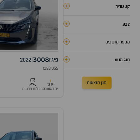
+
קטגוריה
+
צבע
+
מספר מושבים
3008
+
פיג'ו
|
2022
סוג מנוע
₪93,055
1
סנן תוצאות
יד ראשונה
בעלות פרטית