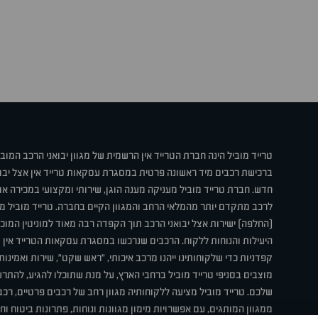
טרייד מוביל הינה חברת הטרייד אין הרשמית של מגוון יבואני הרכב המוב
ברכישת רכבים מיד ראשונה פרטית במסגרת עסקאות טרייד אין אצל יבו
חדש. חברת טרייד מוביל מעניקה מענה הוגן, שירותי ומקצועי במכירה 
לרכב מתקדם יותר מהמלאי הרחב והמגוון הקיים בחברה. טרייד מוביל מ
(החלפה) ישירות אצל יבואני הרכב תוך הקפדה רבה מאוד למוניטין המוכר 
היעילות והנוחות ללקוח. הרכבים שנרכשו במסגרת עסקאות הטרייד אין ע
קפדניות כדי שלקוחותינו ייהנו מרכב איכותי, "ראש שקט", שירות ואמינו
מוצבים בסניפי טרייד מוביל ברחבי הארץ, על מנת שתוכלו להגיע, להת
שלכם. טרייד מוביל מציעה ללקוחותיה מגוון רחב של רכבים פרטיים, רכבי
ממגוון המותגים, עם אפשרויות מימון מגוונות ונוחות, פתרונות ביטוח ו