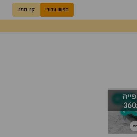
חפשו עבורי
קנו ממני