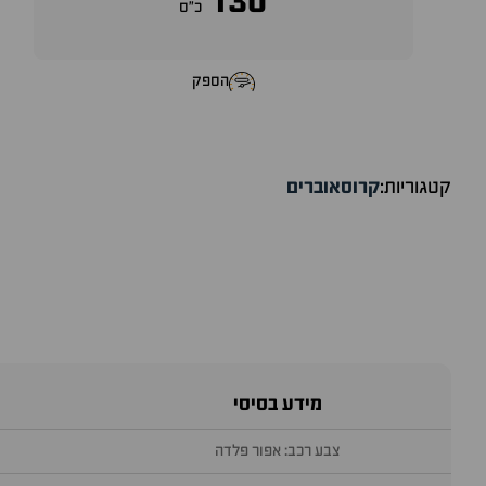
130
כ״ס
הספק
קטגוריות:
קרוסאוברים
מידע בסיסי
צבע רכב: אפור פלדה