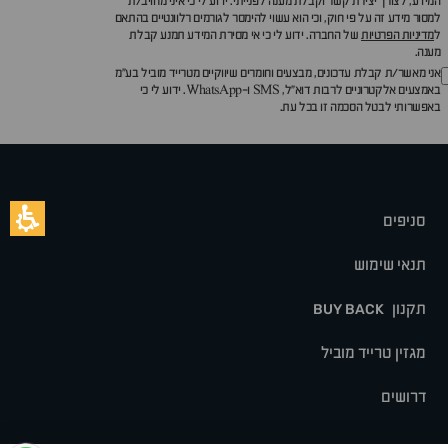
המידע, לצורך יצירת קשר וקבלת מענה לפנייתי. ידוע לי כי איני מחויב/ת
למסור מידע זה על פי חוק, וכי הוא עשוי להימסר לגורמים רלוונטיים בהתאם
ל
מדיניות הפרטיות
של החברה. ידוע לי כי אי מסירת המידע תמנע קבלת
מענה.
אני מאשר/ת קבלת עדכונים, מבצעים וחומרים שיווקיים מטרייד מוביל בע"מ
באמצעים אלקטרוניים לרבות דוא״ל, SMS ו-WhatsApp. ידוע לי כי
באפשרותי לבטל הסכמה זו בכל עת.
סניפים
תנאי שימוש
תקנון
BUY BACK
מגזין טרייד מוביל
דרושים