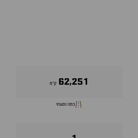
62,251
ק״מ
כמה נסעתי