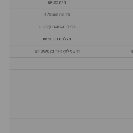
הגה כח: יש
חלונות חשמל: 4
גלגלי סגסוגת קלה: יש
מצלמת רברס: יש
חיישני לחץ אויר בצמיגים: יש