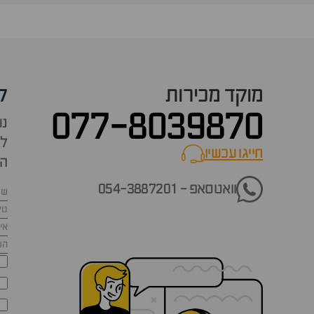
מוקד מכירות
ק
077-8039870
נש
למ
חייגו עכשיו
call now
הש
וואטסאפ - 054-3887201