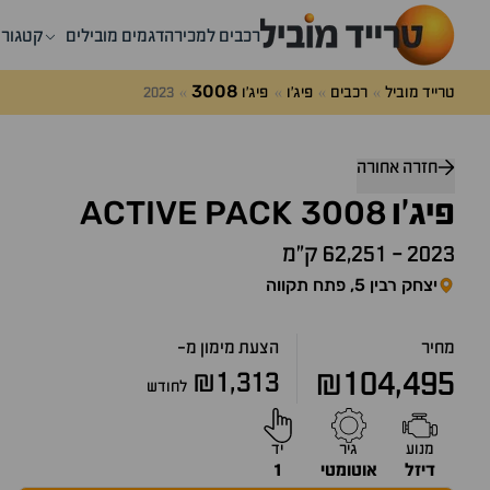
רכבים למכירה
דגמים מובילים
קטגורי
3008
טרייד מוביל
רכבים
פיג'ו
פיג'ו
2023
דלג
מעל
חזרה אחורה
שאלות
ACTIVE
PACK
3008
ותשובות
פיג'ו
2023
-
62,251 ק״מ
יצחק רבין 5, פתח תקווה
מחיר
הצעת מימון מ-
₪104,495
₪1,313
לחודש
מנוע
גיר
יד
דיזל
אוטומטי
1