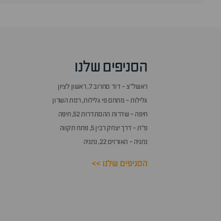
סוף
אזור
שאלות
הסניפים שלנו
ותשובות
ראשל״צ - דוד סחרוב 7, ראשון לציון
גלילות - מתחם פי גלילות, רמת השרון
חיפה - שדרות ההסתדרות 52, חיפה
פ״ת - דרך יצחק רבין 5, פתח תקווה
נתניה - האורזים 22, נתניה
הסניפים שלנו >>