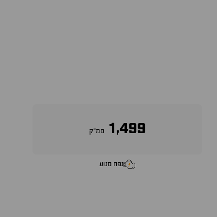
1,499
סמ״ק
נפח מנוע