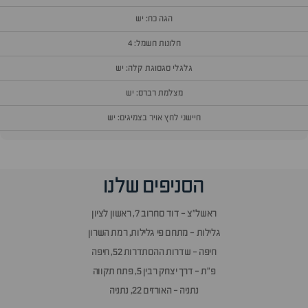
הגה כח: יש
חלונות חשמל: 4
גלגלי סגסוגת קלה: יש
מצלמת רברס: יש
חיישני לחץ אויר בצמיגים: יש
וף
הסניפים שלנו
זור
אלות
ראשל״צ - דוד סחרוב 7, ראשון לציון
תשובות
גלילות - מתחם פי גלילות, רמת השרון
חיפה - שדרות ההסתדרות 52, חיפה
פ״ת - דרך יצחק רבין 5, פתח תקווה
נתניה - האורזים 22, נתניה