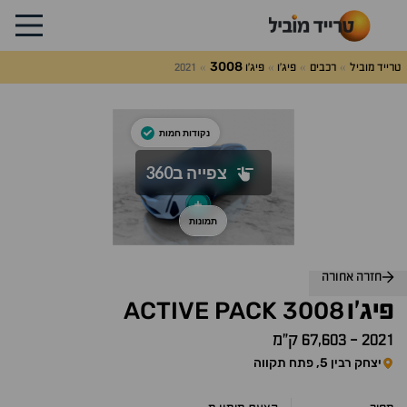
3008
טרייד מוביל
רכבים
פיג'ו
פיג'ו
2021
לג
על
אלות
תשובות
חזרה אחורה
ACTIVE
PACK
3008
פיג'ו
2021
-
67,603 ק״מ
יצחק רבין 5, פתח תקווה