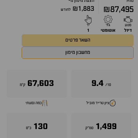
מחיר
הצעת מימון מ-
₪1,883
₪87,495
לחודש
מנוע
גיר
יד
דיזל
אוטומטי
1
השאר פרטים
מחשבון מימון
67,603
9.4
10/
ק״מ
ציון טרייד מוביל
כמה נסעתי
130
1,499
סמ״ק
כ״ס