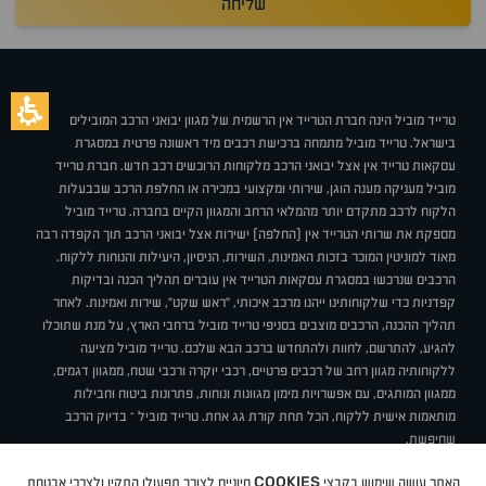
שליחה
טרייד מוביל הינה חברת הטרייד אין הרשמית של מגוון יבואני הרכב המובילים
בישראל. טרייד מוביל מתמחה ברכישת רכבים מיד ראשונה פרטית במסגרת
עסקאות טרייד אין אצל יבואני הרכב מלקוחות הרוכשים רכב חדש. חברת טרייד
מוביל מעניקה מענה הוגן, שירותי ומקצועי במכירה או החלפת הרכב שבבעלות
הלקוח לרכב מתקדם יותר מהמלאי הרחב והמגוון הקיים בחברה. טרייד מוביל
מספקת את שרותי הטרייד אין (החלפה) ישירות אצל יבואני הרכב תוך הקפדה רבה
מאוד למוניטין המוכר בזכות האמינות, השירות, הניסיון, היעילות והנוחות ללקוח.
הרכבים שנרכשו במסגרת עסקאות הטרייד אין עוברים תהליך הכנה ובדיקות
קפדניות כדי שלקוחותינו ייהנו מרכב איכותי, "ראש שקט", שירות ואמינות. לאחר
תהליך ההכנה, הרכבים מוצבים בסניפי טרייד מוביל ברחבי הארץ, על מנת שתוכלו
להגיע, להתרשם, לחוות ולהתחדש ברכב הבא שלכם. טרייד מוביל מציעה
ללקוחותיה מגוון רחב של רכבים פרטיים, רכבי יוקרה ורכבי שטח, ממגוון דגמים,
ממגוון המותגים, עם אפשרויות מימון מגוונות ונוחות, פתרונות ביטוח וחבילות
מותאמות אישית ללקוח, הכל תחת קורת גג אחת. טרייד מוביל – בדיוק הרכב
שחיפשת.
אודות
סניפים
טרייד מוביל בעיתונות
תנאי שימוש
מדיניות פרטיות
COOKIES
האתר עושה שימוש בקבצי
חיוניים לצורך תפעולו התקין ולצרכי אבטחת
BUY BACK
תקנון
מבצעים
מגזין טרייד מוביל
איך זה עובד?
דרושים