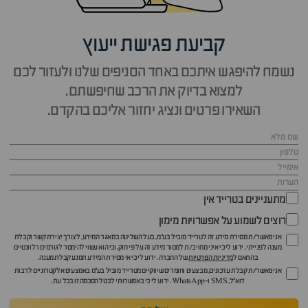
קביעת פגישת ייעוץ
נשמח להיפגש איתכם באחד הסניפים שלנו ולעזור לכם
למצוא בדיוק את הרכב שחיפשתם.
השאירו פרטים ונציג יחזור אליכם בהקדם.
מתעניינים בטרייד אין
רוצים לשמוע על אפשרויות מימון
אני מאשר/ת מסירת מידע זה לטרייד מוביל בע"מ, בעל השליטה במאגר המידע, לצורך יצירת קשר וקבלת
מענה לפנייתי. ידוע לי כי איני מחויב/ת למסור מידע זה על פי חוק, וכי הוא עשוי להימסר לגורמים רלוונטיים
בהתאם ל
מדיניות הפרטיות
של החברה. ידוע לי כי אי מסירת המידע תמנע קבלת מענה.
אני מאשר/ת קבלת עדכונים, מבצעים וחומרים שיווקיים מטרייד מוביל בע"מ באמצעים אלקטרוניים לרבות
דוא״ל, SMS ו-WhatsApp. ידוע לי כי באפשרותי לבטל הסכמה זו בכל עת.