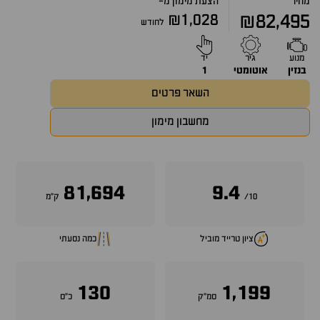
מחיר
הצעת מימון מ-
₪1,028
₪82,495
לחודש
מנוע
גיר
יד
בנזין
אוטומטי
1
השאר פרטים
מחשבון מימון
81,694
9.4
10/
ק״מ
ציון טרייד מוביל
כמה נסעתי
130
1,199
סמ״ק
כ״ס