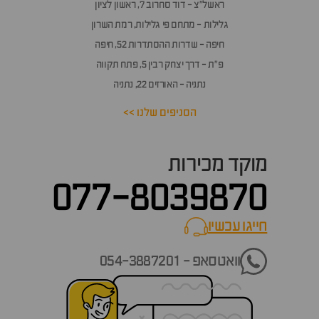
אלות
ראשל״צ - דוד סחרוב 7, ראשון לציון
תשובות
גלילות - מתחם פי גלילות, רמת השרון
חיפה - שדרות ההסתדרות 52, חיפה
פ״ת - דרך יצחק רבין 5, פתח תקווה
נתניה - האורזים 22, נתניה
הסניפים שלנו >>
מוקד מכירות
077-8039870
חייגו עכשיו
call now
וואטסאפ - 054-3887201