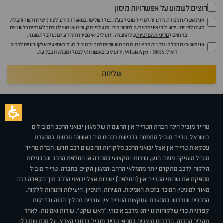
רוצים לשמוע על אפשרויות מימון
אני מאשר/ת מסירת מידע זה לטרייד מוביל בע"מ, בעל השליטה במאגר המידע, לצורך יצירת קשר וקבלת
מענה לפנייתי. ידוע לי כי איני מחויב/ת למסור מידע זה על פי חוק, וכי הוא עשוי להימסר לגורמים רלוונטיים
בהתאם ל
מדיניות הפרטיות
של החברה. ידוע לי כי אי מסירת המידע תמנע קבלת מענה.
אני מאשר/ת קבלת עדכונים, מבצעים וחומרים שיווקיים מטרייד מוביל בע"מ באמצעים אלקטרוניים לרבות
דוא״ל, SMS ו-WhatsApp. ידוע לי כי באפשרותי לבטל הסכמה זו בכל עת.
שליחה
טרייד מוביל הינה חברת הטרייד אין הרשמית של מגוון יבואני הרכב המובילים
בישראל. טרייד מוביל מתמחה ברכישת רכבים מיד ראשונה פרטית במסגרת
עסקאות טרייד אין אצל יבואני הרכב מלקוחות הרוכשים רכב חדש. חברת טרייד
מוביל מעניקה מענה הוגן, שירותי ומקצועי במכירה או החלפת הרכב שבבעלות
הלקוח לרכב מתקדם יותר מהמלאי הרחב והמגוון הקיים בחברה. טרייד מוביל
מספקת את שרותי הטרייד אין (החלפה) ישירות אצל יבואני הרכב תוך הקפדה רבה
מאוד למוניטין המוכר בזכות האמינות, השירות, הניסיון, היעילות והנוחות ללקוח.
הרכבים שנרכשו במסגרת עסקאות הטרייד אין עוברים תהליך הכנה ובדיקות
קפדניות כדי שלקוחותינו ייהנו מרכב איכותי, "ראש שקט", שירות ואמינות. לאחר
תהליך ההכנה, הרכבים מוצבים בסניפי טרייד מוביל ברחבי הארץ, על מנת שתוכלו