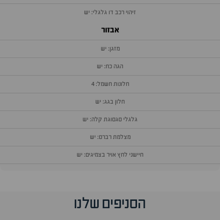
זיהוי רכב דו גלגלי: יש
אבזור
מזגן: יש
הגה כח: יש
חלונות חשמל: 4
חלון בגג: יש
גלגלי סגסוגת קלה: יש
מצלמת רברס: יש
חיישני לחץ אויר בצמיגים: יש
וף
הסניפים שלנו
זור