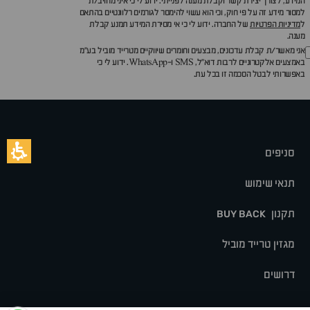
המידע, לצורך יצירת קשר וקבלת מענה לפנייתי. ידוע לי כי איני מחויב/ת
למסור מידע זה על פי חוק, וכי הוא עשוי להימסר לגורמים רלוונטיים בהתאם
ל
מדיניות הפרטיות
של החברה. ידוע לי כי אי מסירת המידע תמנע קבלת
מענה.
אני מאשר/ת קבלת עדכונים, מבצעים וחומרים שיווקיים מטרייד מוביל בע"מ
באמצעים אלקטרוניים לרבות דוא״ל, SMS ו-WhatsApp. ידוע לי כי
באפשרותי לבטל הסכמה זו בכל עת.
סניפים
תנאי שימוש
תקנון
BUY BACK
מגזין טרייד מוביל
דרושים