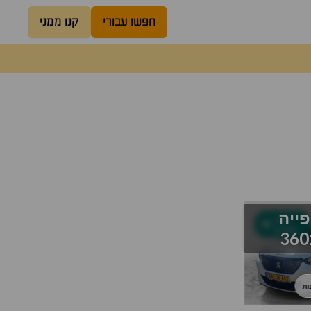
חפשו עבורי
קנו ממני