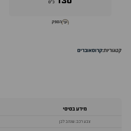
130
כ״ס
הספק
קטגוריות:
קרוסאוברים
מידע בסיסי
צבע רכב: שנהב לבן