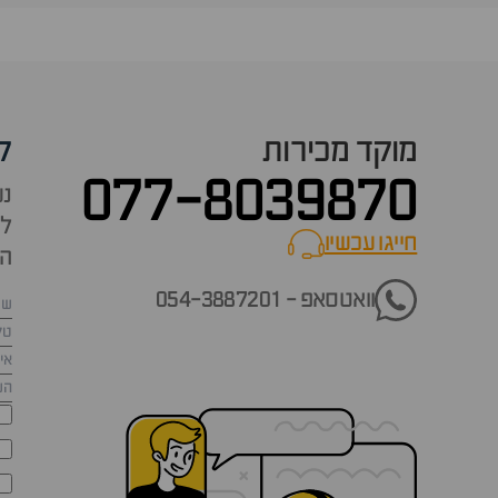
מוקד מכירות
ק
077-8039870
נש
למ
חייגו עכשיו
call now
הש
וואטסאפ - 054-3887201