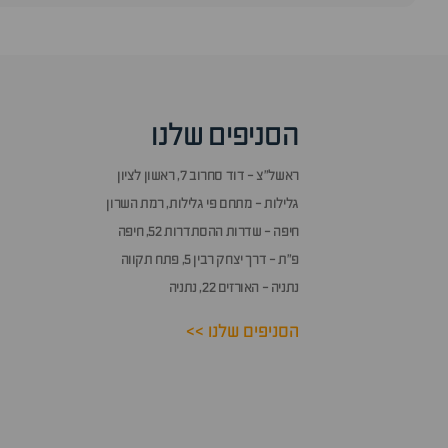
סוף
אזור
שאלות
הסניפים שלנו
ותשובות
ראשל״צ - דוד סחרוב 7, ראשון לציון
גלילות - מתחם פי גלילות, רמת השרון
חיפה - שדרות ההסתדרות 52, חיפה
פ״ת - דרך יצחק רבין 5, פתח תקווה
נתניה - האורזים 22, נתניה
הסניפים שלנו >>