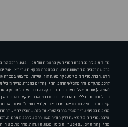
טרייד מוביל הינה חברת הטרייד אין הרשמית של מגוון יבואני הרכב המוב
ברכישת רכבים מיד ראשונה פרטית במסגרת עסקאות טרייד אין אצל יבו
חדש. חברת טרייד מוביל מעניקה מענה הוגן, שירותי ומקצועי במכירה 
לרכב מתקדם יותר מהמלאי הרחב והמגוון הקיים בחברה. טרייד מוביל מ
(החלפה) ישירות אצל יבואני הרכב תוך הקפדה רבה מאוד למוניטין המוכר 
היעילות והנוחות ללקוח. הרכבים שנרכשו במסגרת עסקאות הטרייד אין ע
קפדניות כדי שלקוחותינו ייהנו מרכב איכותי, "ראש שקט", שירות ואמינו
מוצבים בסניפי טרייד מוביל ברחבי הארץ, על מנת שתוכלו להגיע, להת
שלכם. טרייד מוביל מציעה ללקוחותיה מגוון רחב של רכבים פרטיים, רכבי
ממגוון המותגים, עם אפשרויות מימון מגוונות ונוחות, פתרונות ביטוח ו