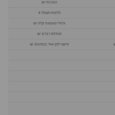
הגה כח: יש
חלונות חשמל: 4
גלגלי סגסוגת קלה: יש
מצלמת רברס: יש
חיישני לחץ אויר בצמיגים: יש