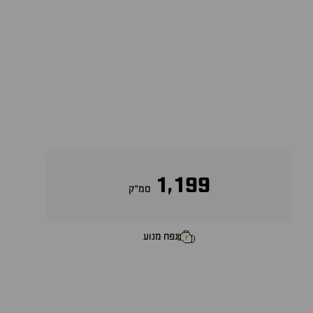
1,199
סמ״ק
נפח מנוע