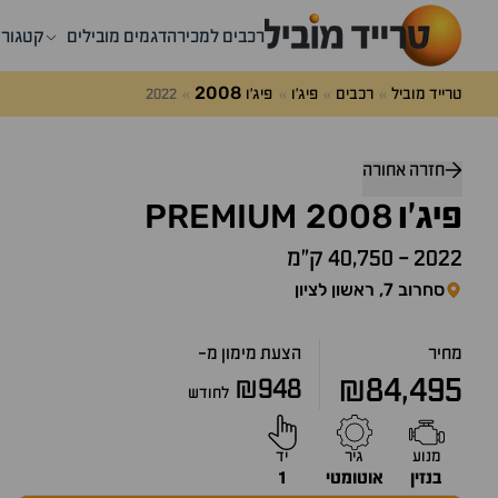
רכבים למכירה
דגמים מובילים
קטגורי
2008
טרייד מוביל
רכבים
פיג'ו
פיג'ו
2022
דלג
מעל
חזרה אחורה
שאלות
PREMIUM
2008
ותשובות
פיג'ו
2022
-
40,750 ק״מ
סחרוב 7, ראשון לציון
מחיר
הצעת מימון מ-
₪84,495
₪948
לחודש
מנוע
גיר
יד
בנזין
אוטומטי
1