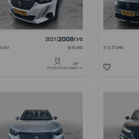
2008
פיג'ו
|
2021
27,945 ק"מ
₪70,495
74,501 ק"
1
יד ראשונה
בעלות פרטית