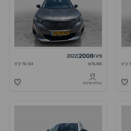
2008
פיג'ו
|
2022
מ
₪76,495
70,164 ק"מ
בעלות פרטית