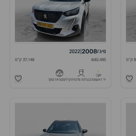
2008
פיג'ו
|
2022
מ
₪82,495
37,148 ק"מ
1
יד ראשונה
בעלות פרטית
קילומטראז נמוך