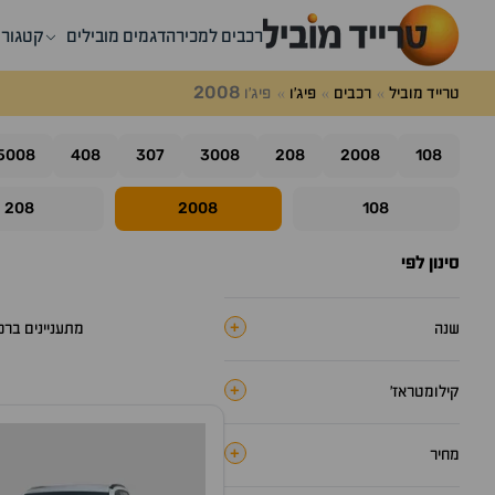
רכבים למכירה
דגמים מובילים
קטגורי
2008
טרייד מוביל
רכבים
פיג'ו
פיג'ו
5008
408
307
3008
208
2008
108
208
2008
108
סינון לפי
+
שנה
מתעניינים בר
+
קילומטראז׳
+
מחיר