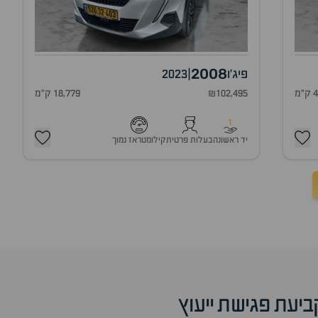
2008
פיג'ו
|
2023
מ
₪102,495
18,779 ק"מ
1
יד ראשונה
בעלות פרטית
קילומטראז נמוך
ביעת פגישת ייעוץ