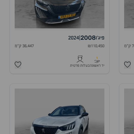
2008
פיג'ו
|
2024
מ
₪110,450
36,447 ק"מ
1
יד ראשונה
בעלות פרטית