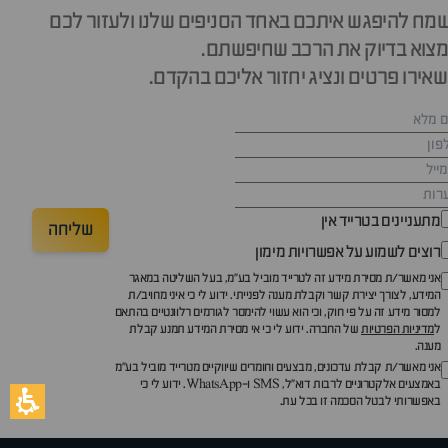
מח להיפגש איתכם באחד הסניפים שלנו ולעזור לכם
צוא בדיוק את הרכב שחיפשתם.
אירו פרטים ונציג יחזור אליכם בהקדם.
מתעניינים בטרייד אין
שליחה
רוצים לשמוע על אפשרויות מימון
אני מאשר/ת מסירת מידע זה לטרייד מוביל בע"מ, בעל השליטה במאגר
המידע, לצורך יצירת קשר וקבלת מענה לפנייתי. ידוע לי כי איני מחויב/ת
למסור מידע זה על פי חוק, וכי הוא עשוי להימסר לגורמים רלוונטיים בהתאם
ל
מדיניות הפרטיות
של החברה. ידוע לי כי אי מסירת המידע תמנע קבלת
מענה.
אני מאשר/ת קבלת עדכונים, מבצעים וחומרים שיווקיים מטרייד מוביל בע"מ
באמצעים אלקטרוניים לרבות דוא״ל, SMS ו-WhatsApp. ידוע לי כי
באפשרותי לבטל הסכמה זו בכל עת.