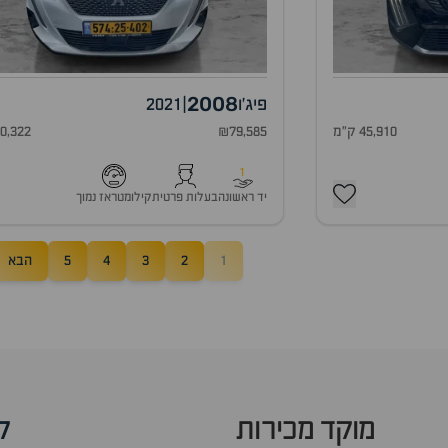
2008
פיג'ו
|
2021
45,910 ק"מ
₪79,585
40,322 ק"
1
יד ראשונה
בעלות פרטית
קילומטראז נמוך
1
2
3
4
5
הבא
מוקד מכירות
ק