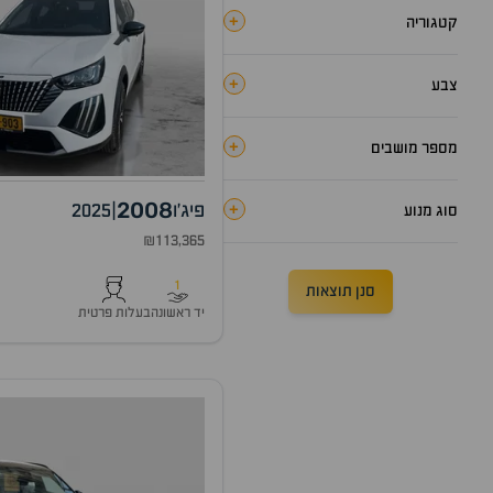
+
קטגוריה
+
צבע
+
מספר מושבים
2008
+
פיג'ו
|
2025
סוג מנוע
₪113,365
1
סנן תוצאות
יד ראשונה
בעלות פרטית