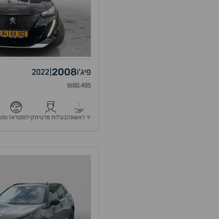
2008
פיג'ו
|
2022
₪80,495
1
יד ראשונה
בעלות פרטית
קילומטראז נמוך