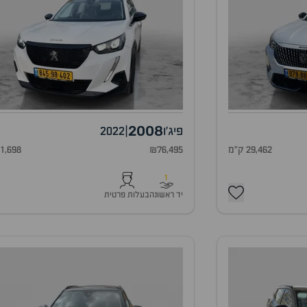
2008
פיג'ו
|
2022
29,462 ק"מ
₪76,495
71,698 ק"
1
יד ראשונה
בעלות פרטית