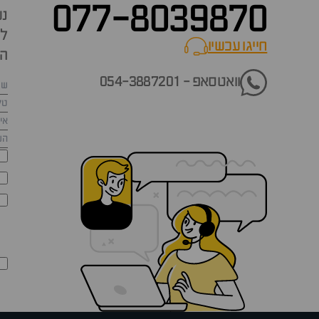
077-8039870
נש
למ
חייגו עכשיו
call now
הש
וואטסאפ - 054-3887201