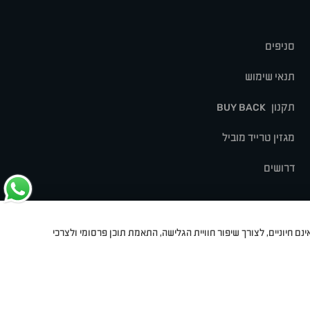
סניפים
תנאי שימוש
תקנון
BUY BACK
מגזין טרייד מוביל
דרושים
נם חיוניים, לצורך שיפור חוויית הגלישה, התאמת תוכן פרסומי ולצרכי
לט
סיאט
מיצובישי
סוזוקי
הונדה
סובארו
סרס
אקספנג
Dev