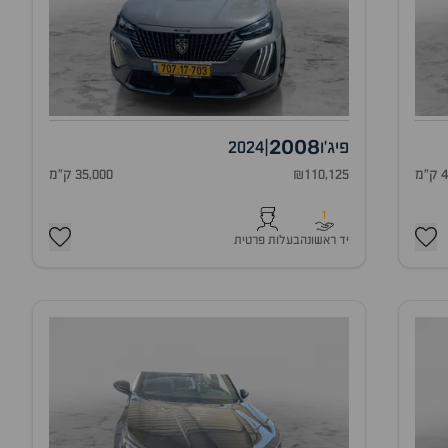
2008
פיג'ו
|
2024
מ
₪110,125
35,000 ק"מ
1
יד ראשונה
בעלות פרטית