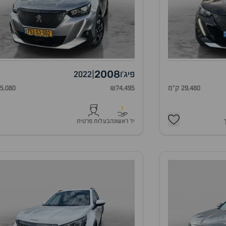
2008
פיג'ו
|
2022
29,480 ק"מ
₪74,495
45,080 ק"
1
יד ראשונה
בעלות פרטית