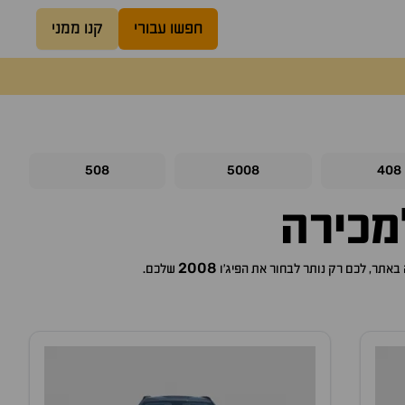
חפשו עבורי
קנו ממני
508
5008
408
כירה
2008
פיג'ו
שלכם.