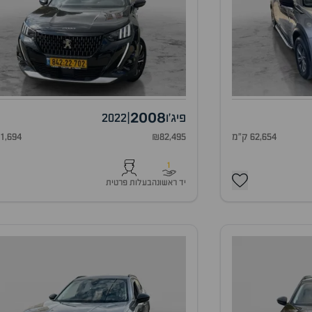
2008
פיג'ו
|
2022
62,654 ק"מ
₪82,495
81,694 ק"
1
יד ראשונה
בעלות פרטית