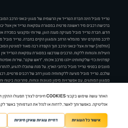
טרייד מוביל הינה חברת הטרייד אין הרשמית של מגוון יבואני הרכב המוב
ברכישת רכבים מיד ראשונה פרטית במסגרת עסקאות טרייד אין אצל יבו
חדש. חברת טרייד מוביל מעניקה מענה הוגן, שירותי ומקצועי במכירה 
לרכב מתקדם יותר מהמלאי הרחב והמגוון הקיים בחברה. טרייד מוביל מ
(החלפה) ישירות אצל יבואני הרכב תוך הקפדה רבה מאוד למוניטין המוכר 
היעילות והנוחות ללקוח. הרכבים שנרכשו במסגרת עסקאות הטרייד אין ע
קפדניות כדי שלקוחותינו ייהנו מרכב איכותי, "ראש שקט", שירות ואמינו
מוצבים בסניפי טרייד מוביל ברחבי הארץ, על מנת שתוכלו להגיע, להת
שלכם. טרייד מוביל מציעה ללקוחותיה מגוון רחב של רכבים פרטיים, רכבי
ממגוון המותגים, עם אפשרויות מימון מגוונות ונוחות, פתרונות ביטוח ו
תחת קורת גג אחת. טרייד מוביל – בדיוק הרכב שחיפשת.
COOKIES
האתר עושה שימוש בקבצי
חיוניים לצורך תפעולו התקין
קיה
סיטרואן
אופל
פיג'ו
MG
Geely
מזדה
בי ווי די
צ'רי
ט
אנליטיקה. באפשרותך לאשר, לדחות או לנהל את העדפותיך באשר לק
אישור כל העוגיות
דחיית עוגיות שאינן חיוניות
TradeMobile instagram
ריגו מרקטינג - קידום 
TradeMobile facebook
TradeMobile youtube