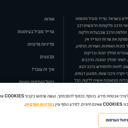
ילים בישראל. טרייד מוביל מתמחה
אודות
אני הרכב מלקוחות הרוכשים רכב
טרייד מוביל בעיתונות
או החלפת הרכב שבבעלות הלקוח
ספקת את שרותי הטרייד אין
מדיניות פרטיות
בזכות האמינות, השירות, הניסיון,
וברים תהליך הכנה ובדיקות
מבצעים
ת. לאחר תהליך ההכנה, הרכבים
רשם, לחוות ולהתחדש ברכב הבא
איך זה עובד?
 יוקרה ורכבי שטח, ממגוון דגמים,
חבילות מותאמות אישית ללקוח, הכל
ניהול העדפות עוגיות
COOKIES
 ולצרכי אבטחת מידע. בנוסף, בכפוף להסכמתך, נעשה שימוש בקבצי
שאי
סלה
ניסאן
טויוטה
דאצ'יה
פולקסווגן
טסלה
ג'יפ
ב מ וו
לקסוס
אאודי
סקודה
יונדאי
רנו
שברו
COOKIES
בצי
שאינם חיוניים. למידע נוסף עיין
במדיניות הפרטיות
.
ניהול העדפות
©
eloped by Media Maven
כל הזכויות שמורות טרייד מוביל
אתרים
2026