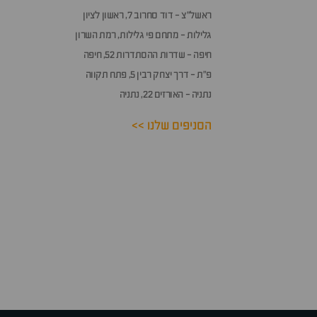
ראשל״צ - דוד סחרוב 7, ראשון לציון
גלילות - מתחם פי גלילות, רמת השרון
חיפה - שדרות ההסתדרות 52, חיפה
פ״ת - דרך יצחק רבין 5, פתח תקווה
נתניה - האורזים 22, נתניה
הסניפים שלנו >>