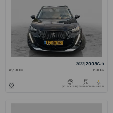
2008
פיג'ו
|
2022
₪80,495
29,480 ק"מ
1
יד ראשונה
בעלות פרטית
קילומטראז נמוך