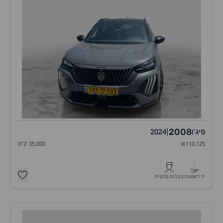
2008
פיג'ו
|
2024
₪110,125
35,000 ק"מ
1
יד ראשונה
בעלות פרטית