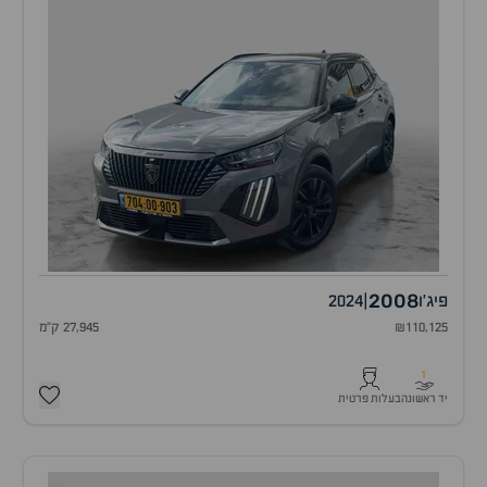
2008
פיג'ו
|
2024
₪110,125
27,945 ק"מ
1
יד ראשונה
בעלות פרטית