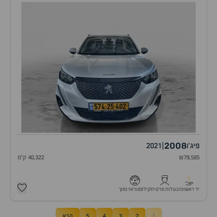
2008
פיג'ו
|
2021
₪79,585
40,322 ק"מ
1
יד ראשונה
בעלות פרטית
קילומטראז נמוך
1
2
3
4
5
הבא