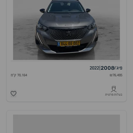
2008
פיג'ו
|
2022
₪76,495
70,164 ק"מ
בעלות פרטית