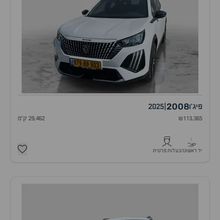
2008
פיג'ו
|
2025
₪113,365
29,462 ק"מ
1
יד ראשונה
בעלות פרטית