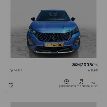
2008
פיג'ו
|
2024
₪95,950
14,912 ק"מ
1
יד ראשונה
בעלות פרטית
קילומטראז נמוך