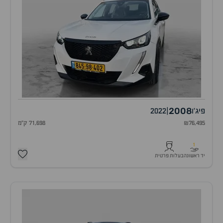
2008
פיג'ו
|
2022
₪76,495
71,698 ק"מ
1
יד ראשונה
בעלות פרטית