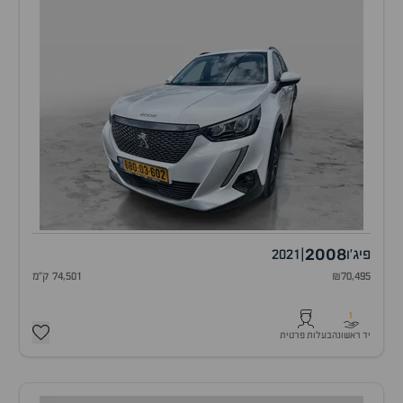
2008
פיג'ו
|
2021
₪70,495
74,501 ק"מ
1
יד ראשונה
בעלות פרטית