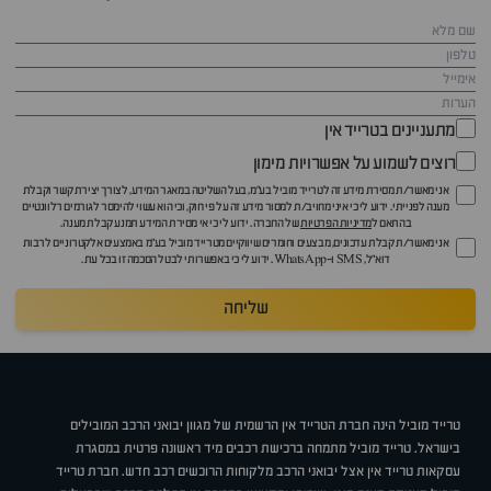
מתעניינים בטרייד אין
רוצים לשמוע על אפשרויות מימון
אני מאשר/ת מסירת מידע זה לטרייד מוביל בע"מ, בעל השליטה במאגר המידע, לצורך יצירת קשר וקבלת
מענה לפנייתי. ידוע לי כי איני מחויב/ת למסור מידע זה על פי חוק, וכי הוא עשוי להימסר לגורמים רלוונטיים
בהתאם ל
מדיניות הפרטיות
של החברה. ידוע לי כי אי מסירת המידע תמנע קבלת מענה.
אני מאשר/ת קבלת עדכונים, מבצעים וחומרים שיווקיים מטרייד מוביל בע"מ באמצעים אלקטרוניים לרבות
דוא״ל, SMS ו-WhatsApp. ידוע לי כי באפשרותי לבטל הסכמה זו בכל עת.
שליחה
טרייד מוביל הינה חברת הטרייד אין הרשמית של מגוון יבואני הרכב המובילים
בישראל. טרייד מוביל מתמחה ברכישת רכבים מיד ראשונה פרטית במסגרת
עסקאות טרייד אין אצל יבואני הרכב מלקוחות הרוכשים רכב חדש. חברת טרייד