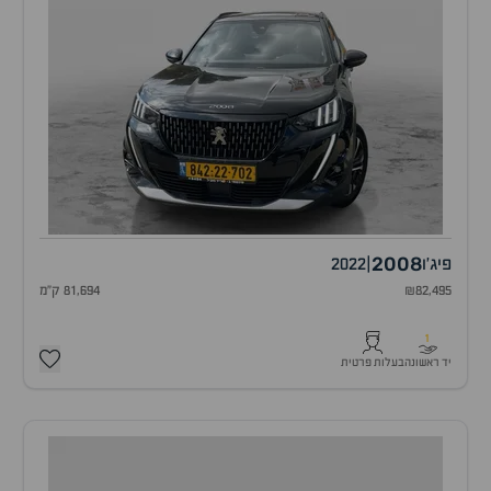
2008
פיג'ו
|
2022
₪82,495
81,694 ק"מ
1
יד ראשונה
בעלות פרטית