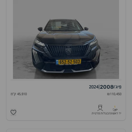
2008
פיג'ו
|
2024
₪110,450
45,910 ק"מ
1
יד ראשונה
בעלות פרטית