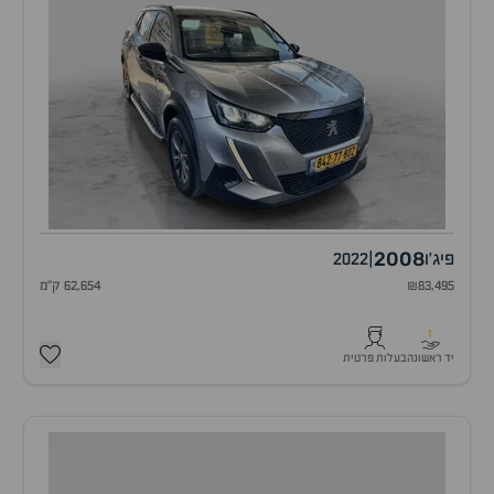
2008
פיג'ו
|
2022
₪83,495
62,654 ק"מ
1
יד ראשונה
בעלות פרטית