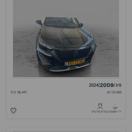
2008
פיג'ו
|
2024
₪110,450
36,447 ק"מ
1
יד ראשונה
בעלות פרטית