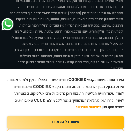
מוביל מעניקה מענה הוגן, שירותי ומקצועי במכירה או החלפת הרכב שבבעלות
הלקוח לרכב מתקדם יותר מהמלאי הרחב והמגוון הקיים בחברה. טרייד מוביל
מספקת את שרותי הטרייד אין (החלפה) ישירות אצל יבואני הרכב תוך הקפדה רבה
מאוד למוניטין המוכר בזכות האמינות, השירות, הניסיון, היעילות והנוחות ללקוח.
הרכבים שנרכשו במסגרת עסקאות הטרייד אין עוברים תהליך הכנה ובדיקות
קפדניות כדי שלקוחותינו ייהנו מרכב איכותי, "ראש שקט", שירות ואמינות. לאחר
תהליך ההכנה, הרכבים מוצבים בסניפי טרייד מוביל ברחבי הארץ, על מנת שתוכלו
להגיע, להתרשם, לחוות ולהתחדש ברכב הבא שלכם. טרייד מוביל מציעה
ללקוחותיה מגוון רחב של רכבים פרטיים, רכבי יוקרה ורכבי שטח, ממגוון דגמים,
ממגוון המותגים, עם אפשרויות מימון מגוונות ונוחות, פתרונות ביטוח וחבילות
מותאמות אישית ללקוח, הכל תחת קורת גג אחת. טרייד מוביל – בדיוק הרכב
שחיפשת.
אודות
סניפים
טרייד מוביל בעיתונות
תנאי שימוש
מדיניות פרטיות
COOKIES
האתר עושה שימוש בקבצי
חיוניים לצורך תפעולו התקין ולצרכי אבטחת
BUY BACK
תקנון
מבצעים
מגזין טרייד מוביל
איך זה עובד?
דרושים
COOKIES
ניהול העדפות עוגיות
מידע. בנוסף, בכפוף להסכמתך, נעשה שימוש בקבצי
שאינם חיוניים,
לצורך שיפור חוויית הגלישה, התאמת תוכן פרסומי ולצרכי אנליטיקה. באפשרותך
COOKIES
לאשר, לדחות או לנהל את העדפותיך באשר לקבצי
שאינם חיוניים.
קיה
סיטרואן
אופל
פיג'ו
MG
Geely
מזדה
בי ווי די
צ'רי
טסלה
ניסאן
טויוטה
דאצ'יה
פולקסווגן
טסלה
ג'יפ
ב מ וו
לקסוס
אאודי
סקודה
יונדאי
רנו
שברולט
סיאט
מיצובישי
סוזוקי
הונדה
סובארו
סרס
אקספנג
למידע נוסף עיין
במדיניות הפרטיות
.
אישור כל העוגיות
TradeMobile instagram
TradeMobile facebook
TradeMobile youtube