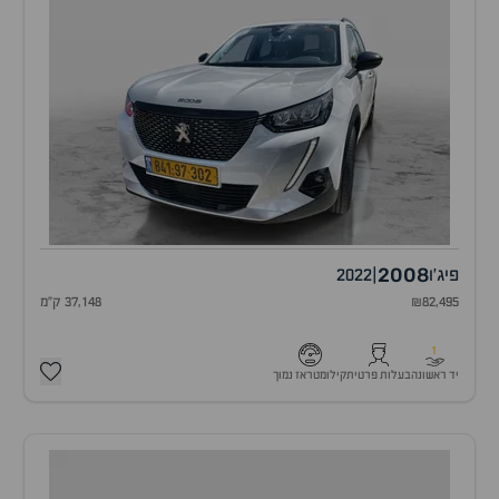
2008
פיג'ו
|
2022
₪82,495
37,148 ק"מ
1
יד ראשונה
בעלות פרטית
קילומטראז נמוך