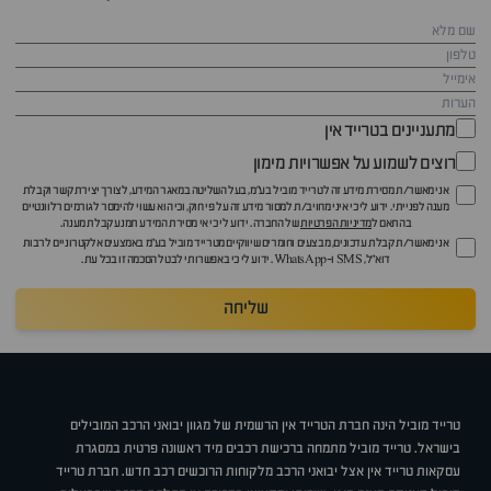
מתעניינים בטרייד אין
רוצים לשמוע על אפשרויות מימון
אני מאשר/ת מסירת מידע זה לטרייד מוביל בע"מ, בעל השליטה במאגר המידע, לצורך יצירת קשר וקבלת
מענה לפנייתי. ידוע לי כי איני מחויב/ת למסור מידע זה על פי חוק, וכי הוא עשוי להימסר לגורמים רלוונטיים
בהתאם ל
מדיניות הפרטיות
של החברה. ידוע לי כי אי מסירת המידע תמנע קבלת מענה.
אני מאשר/ת קבלת עדכונים, מבצעים וחומרים שיווקיים מטרייד מוביל בע"מ באמצעים אלקטרוניים לרבות
דוא״ל, SMS ו-WhatsApp. ידוע לי כי באפשרותי לבטל הסכמה זו בכל עת.
שליחה
טרייד מוביל הינה חברת הטרייד אין הרשמית של מגוון יבואני הרכב המובילים
בישראל. טרייד מוביל מתמחה ברכישת רכבים מיד ראשונה פרטית במסגרת
עסקאות טרייד אין אצל יבואני הרכב מלקוחות הרוכשים רכב חדש. חברת טרייד