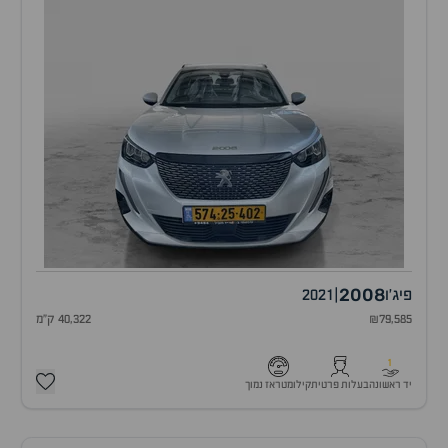
2008
פיג'ו
|
2021
₪79,585
40,322 ק"מ
1
יד ראשונה
בעלות פרטית
קילומטראז נמוך