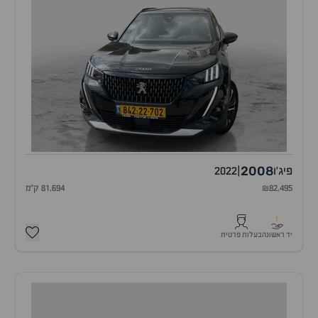
2008
פיג'ו
|
2022
₪82,495
81,694 ק"מ
1
יד ראשונה
בעלות פרטית