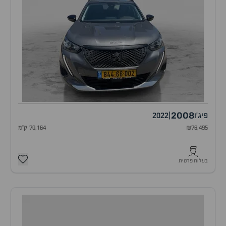
2008
פיג'ו
|
2022
₪76,495
70,164 ק"מ
בעלות פרטית