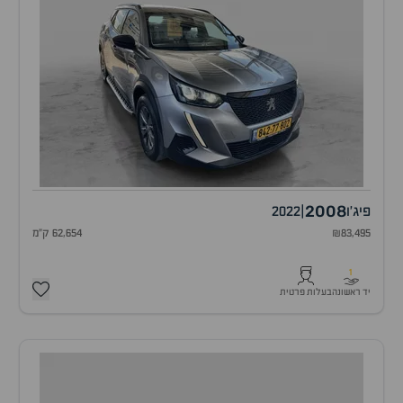
2008
פיג'ו
|
2022
₪83,495
62,654 ק"מ
1
יד ראשונה
בעלות פרטית