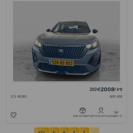
2008
פיג'ו
|
2024
₪91,450
49,061 ק"מ
1
יד ראשונה
בעלות פרטית
קילומטראז נמוך
1
2
3
4
5
הבא