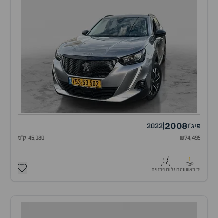
2008
פיג'ו
|
2022
₪74,495
45,080 ק"מ
1
יד ראשונה
בעלות פרטית