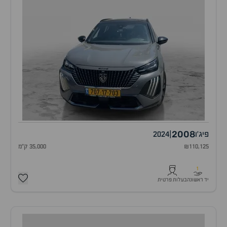
2008
פיג'ו
|
2024
₪110,125
35,000 ק"מ
1
יד ראשונה
בעלות פרטית