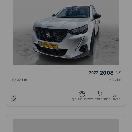
2008
פיג'ו
|
2022
₪82,495
37,148 ק"מ
1
יד ראשונה
בעלות פרטית
קילומטראז נמוך