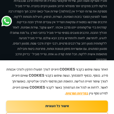
מוביל מעניקה מענה הוגן, שירותי ומקצועי במכירה או החלפת הרכב שבבעלות
הלקוח לרכב מתקדם יותר מהמלאי הרחב והמגוון הקיים בחברה. טרייד מוביל
מספקת את שרותי הטרייד אין (החלפה) ישירות אצל יבואני הרכב תוך הקפדה רבה
מאוד למוניטין המוכר בזכות האמינות, השירות, הניסיון, היעילות והנוחות ללקוח.
הרכבים שנרכשו במסגרת עסקאות הטרייד אין עוברים תהליך הכנה ובדיקות
קפדניות כדי שלקוחותינו ייהנו מרכב איכותי, "ראש שקט", שירות ואמינות. לאחר
תהליך ההכנה, הרכבים מוצבים בסניפי טרייד מוביל ברחבי הארץ, על מנת שתוכלו
להגיע, להתרשם, לחוות ולהתחדש ברכב הבא שלכם. טרייד מוביל מציעה
ללקוחותיה מגוון רחב של רכבים פרטיים, רכבי יוקרה ורכבי שטח, ממגוון דגמים,
ממגוון המותגים, עם אפשרויות מימון מגוונות ונוחות, פתרונות ביטוח וחבילות
מותאמות אישית ללקוח, הכל תחת קורת גג אחת. טרייד מוביל – בדיוק הרכב
שחיפשת.
אודות
סניפים
טרייד מוביל בעיתונות
תנאי שימוש
מדיניות פרטיות
COOKIES
האתר עושה שימוש בקבצי
חיוניים לצורך תפעולו התקין ולצרכי אבטחת
BUY BACK
תקנון
מבצעים
מגזין טרייד מוביל
איך זה עובד?
דרושים
COOKIES
ניהול העדפות עוגיות
מידע. בנוסף, בכפוף להסכמתך, נעשה שימוש בקבצי
שאינם חיוניים,
לצורך שיפור חוויית הגלישה, התאמת תוכן פרסומי ולצרכי אנליטיקה. באפשרותך
COOKIES
לאשר, לדחות או לנהל את העדפותיך באשר לקבצי
שאינם חיוניים.
קיה
סיטרואן
אופל
פיג'ו
MG
מזדה
בי ווי די
צ'רי
טסלה
ניסאן
טויוטה
דאצ'יה
פולקסווגן
טסלה
ג'יפ
ב מ וו
לקסוס
אאודי
סקודה
יונדאי
רנו
שברולט
סיאט
מיצובישי
סוזוקי
הונדה
סובארו
סרס
אקספנג
למידע נוסף עיין
במדיניות הפרטיות
.
אישור כל העוגיות
TradeMobile instagram
TradeMobile facebook
TradeMobile youtube