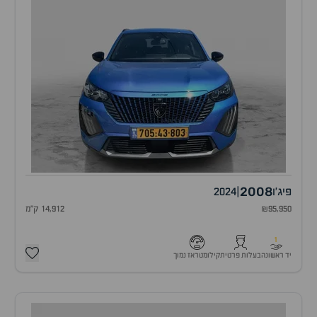
2008
פיג'ו
|
2024
₪95,950
14,912 ק"מ
1
יד ראשונה
בעלות פרטית
קילומטראז נמוך