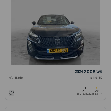
2008
פיג'ו
|
2024
₪110,450
45,910 ק"מ
1
יד ראשונה
בעלות פרטית