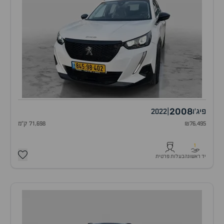
2008
פיג'ו
|
2022
₪76,495
71,698 ק"מ
1
יד ראשונה
בעלות פרטית