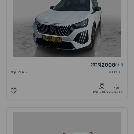
2008
פיג'ו
|
2025
₪113,365
29,462 ק"מ
1
יד ראשונה
בעלות פרטית