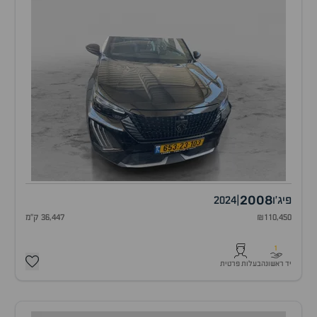
2008
פיג'ו
|
2024
₪110,450
36,447 ק"מ
1
יד ראשונה
בעלות פרטית