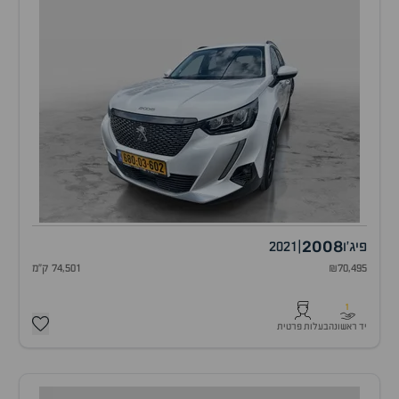
2008
פיג'ו
|
2021
₪70,495
74,501 ק"מ
1
יד ראשונה
בעלות פרטית