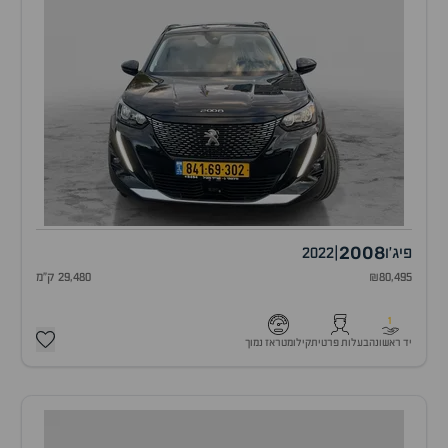
2008
פיג'ו
|
2022
₪80,495
29,480 ק"מ
1
יד ראשונה
בעלות פרטית
קילומטראז נמוך