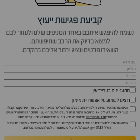
קביעת פגישת ייעוץ
נשמח להיפגש איתכם באחד הסניפים שלנו ולעזור לכם
למצוא בדיוק את הרכב שחיפשתם.
השאירו פרטים ונציג יחזור אליכם בהקדם.
מתעניינים בטרייד אין
רוצים לשמוע על אפשרויות מימון
אני מאשר/ת מסירת מידע זה לטרייד מוביל בע"מ, בעל השליטה במאגר המידע, לצורך יצירת קשר וקבלת
מענה לפנייתי. ידוע לי כי איני מחויב/ת למסור מידע זה על פי חוק, וכי הוא עשוי להימסר לגורמים רלוונטיים
בהתאם ל
מדיניות הפרטיות
של החברה. ידוע לי כי אי מסירת המידע תמנע קבלת מענה.
אני מאשר/ת קבלת עדכונים, מבצעים וחומרים שיווקיים מטרייד מוביל בע"מ באמצעים אלקטרוניים לרבות
דוא״ל, SMS ו-WhatsApp. ידוע לי כי באפשרותי לבטל הסכמה זו בכל עת.