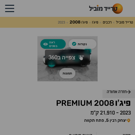
2008
טרייד מוביל
רכבים
פיג'ו
פיג'ו
2023
לג
על
אלות
תשובות
חזרה אחורה
PREMIUM
2008
פיג'ו
2023
-
21,910 ק״מ
יצחק רבין 5, פתח תקווה