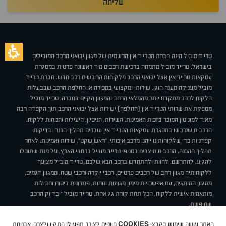
שליחה
טרייד מוביל הינה חברת הטרייד אין הרשמית של מגוון יבואני הרכב המובילים
בישראל. טרייד מוביל מתמחה ברכישת רכבים מיד ראשונה פרטית במסגרת
עסקאות טרייד אין אצל יבואני הרכב מלקוחות הרוכשים רכב חדש. חברת טרייד
מוביל מעניקה מענה הוגן, שירותי ומקצועי במכירה או החלפת הרכב שבבעלות
הלקוח לרכב מתקדם יותר מהמלאי הרחב והמגוון הקיים בחברה. טרייד מוביל
מספקת את שרותי הטרייד אין (החלפה) ישירות אצל יבואני הרכב תוך הקפדה רבה
מאוד למוניטין המוכר בזכות האמינות, השירות, הניסיון, היעילות והנוחות ללקוח.
הרכבים שנרכשו במסגרת עסקאות הטרייד אין עוברים תהליך הכנה ובדיקות
קפדניות כדי שלקוחותינו ייהנו מרכב איכותי, "ראש שקט", שירות ואמינות. לאחר
תהליך ההכנה, הרכבים מוצבים בסניפי טרייד מוביל ברחבי הארץ, על מנת שתוכלו
להגיע, להתרשם, לחוות ולהתחדש ברכב הבא שלכם. טרייד מוביל מציעה
ללקוחותיה מגוון רחב של רכבים פרטיים, רכבי יוקרה ורכבי שטח, ממגוון דגמים,
ממגוון המותגים, עם אפשרויות מימון מגוונות ונוחות, פתרונות ביטוח וחבילות
מותאמות אישית ללקוח, הכל תחת קורת גג אחת. טרייד מוביל – בדיוק הרכב
שחיפשת.
אודות
סניפים
טרייד מוביל בעיתונות
תנאי שימוש
מדיניות פרטיות
COOKIES
האתר עושה שימוש בקבצי
חיוניים לצורך תפעולו התקין ולצרכי אבטחת
BUY BACK
תקנון
מבצעים
מגזין טרייד מוביל
איך זה עובד?
דרושים