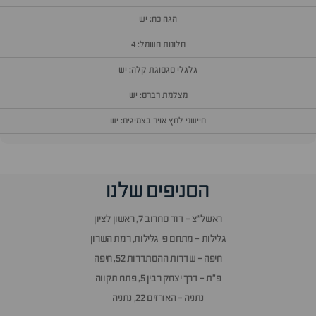
הגה כח: יש
חלונות חשמל: 4
גלגלי סגסוגת קלה: יש
מצלמת רברס: יש
חיישני לחץ אויר בצמיגים: יש
וף
הסניפים שלנו
זור
אלות
ראשל״צ - דוד סחרוב 7, ראשון לציון
תשובות
גלילות - מתחם פי גלילות, רמת השרון
חיפה - שדרות ההסתדרות 52, חיפה
פ״ת - דרך יצחק רבין 5, פתח תקווה
נתניה - האורזים 22, נתניה