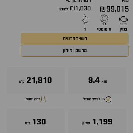
מחיר
הצעת מימון מ-
₪1,030
₪99,015
לחודש
מנוע
גיר
יד
בנזין
אוטומטי
1
השאר פרטים
מחשבון מימון
21,910
9.4
10/
ק״מ
ציון טרייד מוביל
כמה נסעתי
130
1,199
סמ״ק
כ״ס