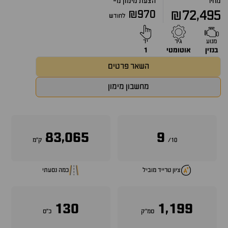
מחיר
הצעת מימון מ-
₪970
₪72,495
לחודש
מנוע
גיר
יד
בנזין
אוטומטי
1
השאר פרטים
מחשבון מימון
83,065
9
10/
ק״מ
ציון טרייד מוביל
כמה נסעתי
130
1,199
סמ״ק
כ״ס