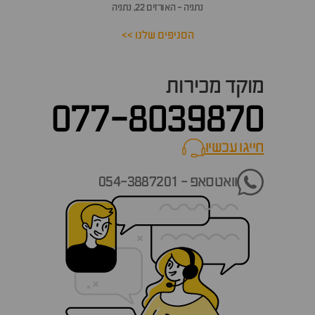
נתניה - האורזים 22, נתניה
הסניפים שלנו >>
מוקד מכירות
077-8039870
חייגו עכשיו
call now
וואטסאפ - 054-3887201