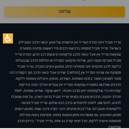
שליחה
טרייד מוביל הינה חברת הטרייד אין הרשמית של מגוון יבואני הרכב המובילים
בישראל. טרייד מוביל מתמחה ברכישת רכבים מיד ראשונה פרטית במסגרת
עסקאות טרייד אין אצל יבואני הרכב מלקוחות הרוכשים רכב חדש. חברת טרייד
מוביל מעניקה מענה הוגן, שירותי ומקצועי במכירה או החלפת הרכב שבבעלות
הלקוח לרכב מתקדם יותר מהמלאי הרחב והמגוון הקיים בחברה. טרייד מוביל
מספקת את שרותי הטרייד אין (החלפה) ישירות אצל יבואני הרכב תוך הקפדה רבה
מאוד למוניטין המוכר בזכות האמינות, השירות, הניסיון, היעילות והנוחות ללקוח.
הרכבים שנרכשו במסגרת עסקאות הטרייד אין עוברים תהליך הכנה ובדיקות
קפדניות כדי שלקוחותינו ייהנו מרכב איכותי, "ראש שקט", שירות ואמינות. לאחר
תהליך ההכנה, הרכבים מוצבים בסניפי טרייד מוביל ברחבי הארץ, על מנת שתוכלו
להגיע, להתרשם, לחוות ולהתחדש ברכב הבא שלכם. טרייד מוביל מציעה
ללקוחותיה מגוון רחב של רכבים פרטיים, רכבי יוקרה ורכבי שטח, ממגוון דגמים,
ממגוון המותגים, עם אפשרויות מימון מגוונות ונוחות, פתרונות ביטוח וחבילות
מותאמות אישית ללקוח, הכל תחת קורת גג אחת. טרייד מוביל – בדיוק הרכב
שחיפשת.