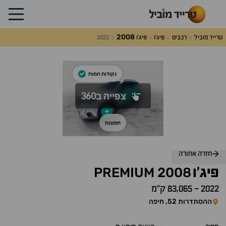
2008
טרייד מוביל
רכבים
פיג'ו
פיג'ו
2022
לג
על
אלות
תשובות
חזרה אחורה
PREMIUM
2008
פיג'ו
2022
-
83,065 ק״מ
ההסתדרות 52, חיפה