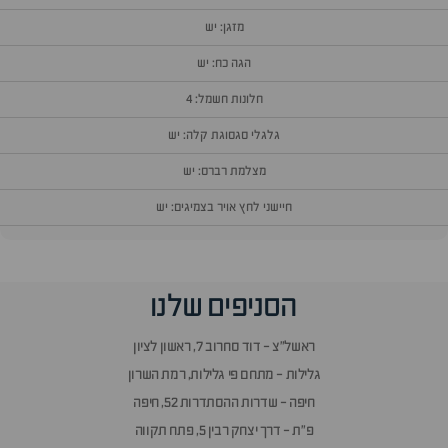
מזגן: יש
הגה כח: יש
חלונות חשמל: 4
גלגלי סגסוגת קלה: יש
מצלמת רברס: יש
חיישני לחץ אויר בצמיגים: יש
וף
הסניפים שלנו
זור
אלות
ראשל״צ - דוד סחרוב 7, ראשון לציון
תשובות
גלילות - מתחם פי גלילות, רמת השרון
חיפה - שדרות ההסתדרות 52, חיפה
פ״ת - דרך יצחק רבין 5, פתח תקווה