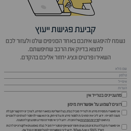
קביעת פגישת ייעוץ
נשמח להיפגש איתכם באחד הסניפים שלנו ולעזור לכם
למצוא בדיוק את הרכב שחיפשתם.
השאירו פרטים ונציג יחזור אליכם בהקדם.
מתעניינים בטרייד אין
רוצים לשמוע על אפשרויות מימון
אני מאשר/ת מסירת מידע זה לטרייד מוביל בע"מ, בעל השליטה במאגר המידע, לצורך יצירת קשר וקבלת
מענה לפנייתי. ידוע לי כי איני מחויב/ת למסור מידע זה על פי חוק, וכי הוא עשוי להימסר לגורמים רלוונטיים
בהתאם ל
מדיניות הפרטיות
של החברה. ידוע לי כי אי מסירת המידע תמנע קבלת מענה.
אני מאשר/ת קבלת עדכונים, מבצעים וחומרים שיווקיים מטרייד מוביל בע"מ באמצעים אלקטרוניים לרבות
דוא״ל, SMS ו-WhatsApp. ידוע לי כי באפשרותי לבטל הסכמה זו בכל עת.