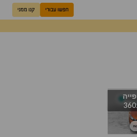
חפשו עבורי
קנו ממני