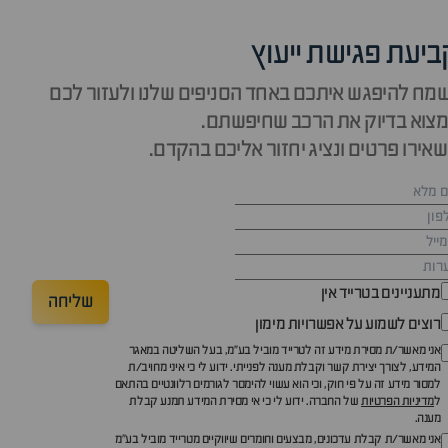
ביעת פגישת ייעוץ
מח להיפגש איתכם באחד הסניפים שלנו ולעזור לכם
צוא בדיוק את הרכב שחיפשתם.
אירו פרטים ונציג יחזור אליכם בהקדם.
מתעניינים בטרייד אין
שליחה
רוצים לשמוע על אפשרויות מימון
אני מאשר/ת מסירת מידע זה לטרייד מוביל בע"מ, בעל השליטה במאגר
המידע, לצורך יצירת קשר וקבלת מענה לפנייתי. ידוע לי כי איני מחויב/ת
למסור מידע זה על פי חוק, וכי הוא עשוי להימסר לגורמים רלוונטיים בהתאם
ל
מדיניות הפרטיות
של החברה. ידוע לי כי אי מסירת המידע תמנע קבלת
מענה.
אני מאשר/ת קבלת עדכונים, מבצעים וחומרים שיווקיים מטרייד מוביל בע"מ