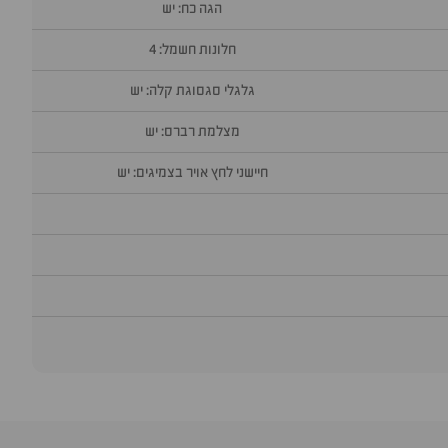
הגה כח: יש
חלונות חשמל: 4
גלגלי סגסוגת קלה: יש
מצלמת רברס: יש
חיישני לחץ אויר בצמיגים: יש