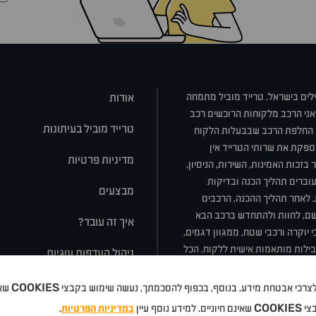
ילים בישראל. טרייד מוביל מתמחה
אודות
אני הרכב מלקוחות הרוכשים רכב
טרייד מוביל בעיתונות
או החלפת הרכב שבבעלות הלקוח
ספקת את שרותי הטרייד אין
מדיניות פרטיות
בזכות האמינות, השירות, הניסיון,
וברים תהליך הכנה ובדיקות
מבצעים
ת. לאחר תהליך ההכנה, הרכבים
רשם, לחוות ולהתחדש ברכב הבא
איך זה עובד?
 יוקרה ורכבי שטח, ממגוון דגמים,
חבילות מותאמות אישית ללקוח, הכל
ניהול העדפות עוגיות
COOKIES
 ולצרכי אבטחת מידע. בנוסף, בכפוף להסכמתך, נעשה שימוש בקבצי
שאי
סלה
ניסאן
טויוטה
דאצ'יה
פולקסווגן
טסלה
ג'יפ
ב מ וו
לקסוס
אאודי
סקודה
יונדאי
רנו
שברו
COOKIES
בצי
שאינם חיוניים. למידע נוסף עיין
במדיניות הפרטיות
.