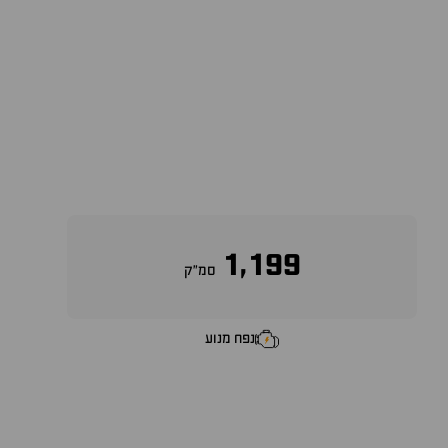
1,199
סמ״ק
נפח מנוע