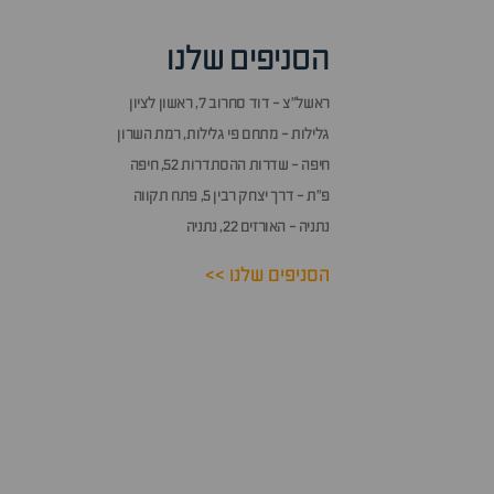
אזור
שאלות
הסניפים שלנו
ותשובות
ראשל״צ - דוד סחרוב 7, ראשון לציון
גלילות - מתחם פי גלילות, רמת השרון
חיפה - שדרות ההסתדרות 52, חיפה
פ״ת - דרך יצחק רבין 5, פתח תקווה
נתניה - האורזים 22, נתניה
הסניפים שלנו >>