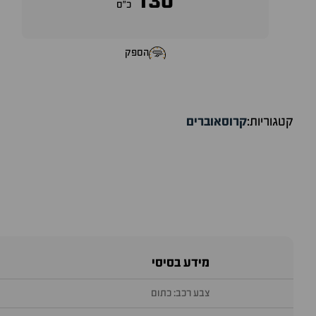
130
כ״ס
הספק
קטגוריות:
קרוסאוברים
מידע בסיסי
צבע רכב: כתום