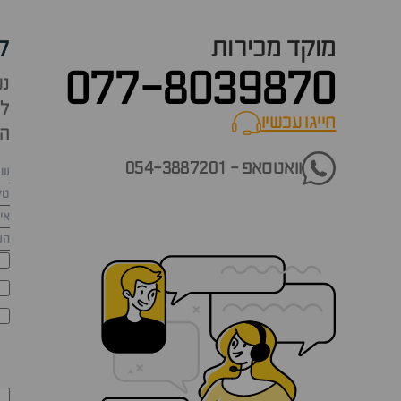
מוקד מכירות
ק
077-8039870
נש
למ
חייגו עכשיו
call now
הש
וואטסאפ - 054-3887201