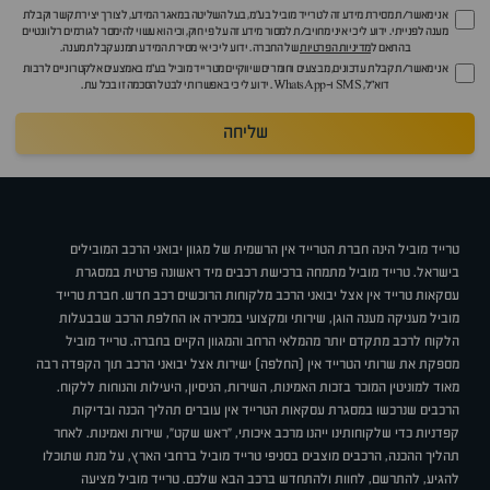
אני מאשר/ת מסירת מידע זה לטרייד מוביל בע"מ, בעל השליטה במאגר המידע, לצורך יצירת קשר וקבלת
מענה לפנייתי. ידוע לי כי איני מחויב/ת למסור מידע זה על פי חוק, וכי הוא עשוי להימסר לגורמים רלוונטיים
בהתאם ל
מדיניות הפרטיות
של החברה. ידוע לי כי אי מסירת המידע תמנע קבלת מענה.
אני מאשר/ת קבלת עדכונים, מבצעים וחומרים שיווקיים מטרייד מוביל בע"מ באמצעים אלקטרוניים לרבות
דוא״ל, SMS ו-WhatsApp. ידוע לי כי באפשרותי לבטל הסכמה זו בכל עת.
שליחה
טרייד מוביל הינה חברת הטרייד אין הרשמית של מגוון יבואני הרכב המובילים
בישראל. טרייד מוביל מתמחה ברכישת רכבים מיד ראשונה פרטית במסגרת
עסקאות טרייד אין אצל יבואני הרכב מלקוחות הרוכשים רכב חדש. חברת טרייד
מוביל מעניקה מענה הוגן, שירותי ומקצועי במכירה או החלפת הרכב שבבעלות
הלקוח לרכב מתקדם יותר מהמלאי הרחב והמגוון הקיים בחברה. טרייד מוביל
מספקת את שרותי הטרייד אין (החלפה) ישירות אצל יבואני הרכב תוך הקפדה רבה
מאוד למוניטין המוכר בזכות האמינות, השירות, הניסיון, היעילות והנוחות ללקוח.
הרכבים שנרכשו במסגרת עסקאות הטרייד אין עוברים תהליך הכנה ובדיקות
קפדניות כדי שלקוחותינו ייהנו מרכב איכותי, "ראש שקט", שירות ואמינות. לאחר
תהליך ההכנה, הרכבים מוצבים בסניפי טרייד מוביל ברחבי הארץ, על מנת שתוכלו
להגיע, להתרשם, לחוות ולהתחדש ברכב הבא שלכם. טרייד מוביל מציעה