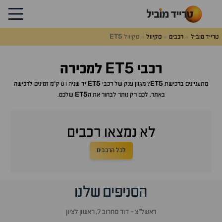
ET5
טרייד מוביל
רכבים
סקיוול
סקיוול
ET5
רכבי
למכירה
ET5
ET5
מתעניינים ברכישת
? מגוון ענק של רכבי
יד שניה ו 0 ק"מ זמינים לרכישה
ET5
באתר, לכם רק נותר לבחור את ה
שלכם.
לא נמצאו רכבים
לכל הרכבים
הסניפים שלנו
ראשל״צ - דוד סחרוב 7, ראשון לציון