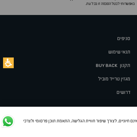
באפשרותי לבטל הסכמה זו בכל עת.
סניפים
תנאי שימוש
תקנון
BUY BACK
מגזין טרייד מוביל
דרושים
נם חיוניים, לצורך שיפור חוויית הגלישה, התאמת תוכן פרסומי ולצרכי
לט
סיאט
מיצובישי
סוזוקי
הונדה
סובארו
סרס
אקספנג