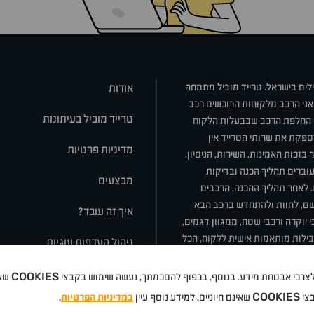
ילים בישראל. טרייד מוביל מתמחה
אודות
אני הרכב מלקוחות הרוכשים רכב
טרייד מוביל בעיתונות
או החלפת הרכב שבבעלות הלקוח
ספקת את שרותי הטרייד אין
מדיניות פרטיות
בזכות האמינות, השירות, הניסיון,
וברים תהליך הכנה ובדיקות
מבצעים
ת. לאחר תהליך ההכנה, הרכבים
רשם, לחוות ולהתחדש ברכב הבא
איך זה עובד?
 יוקרה ורכבי שטח, ממגוון דגמים,
חבילות מותאמות אישית ללקוח, הכל
ניהול העדפות עוגיות
COOKIES
 ולצרכי אבטחת מידע. בנוסף, בכפוף להסכמתך, נעשה שימוש בקבצי
שאי
סלה
ניסאן
טויוטה
דאצ'יה
פולקסווגן
טסלה
ג'יפ
ב מ וו
לקסוס
אאודי
סקודה
יונדאי
רנו
שברו
COOKIES
בצי
שאינם חיוניים. למידע נוסף עיין
במדיניות הפרטיות
.