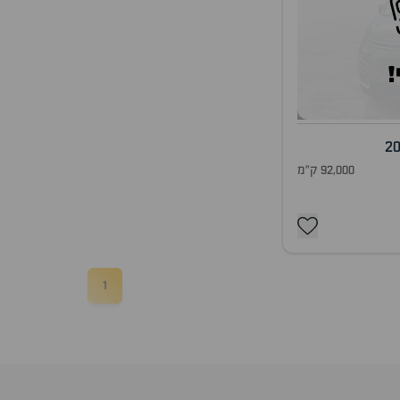
!
2
92,000 ק"מ
1