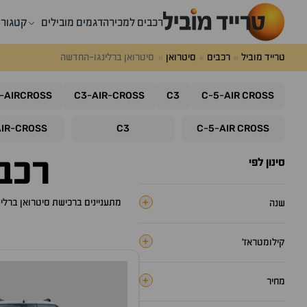
רכבים למכירה
דגמים מובילים
קטגורי
טרייד מוביל
רכבים
סיטרואן
סיטרואן ברלינגו-החדשה
AIRCROSS
C3
AIR
CROSS
C3
C
5
AIR
CROSS
-
-
-
-
-
AIR
CROSS
C3
C
5
AIR
CROSS
-
-
-
רכב
סינון לפי
+
מתעניינים ברכישת
סיטרואן ברלי
שנה
+
קילומטראז׳
+
מחיר