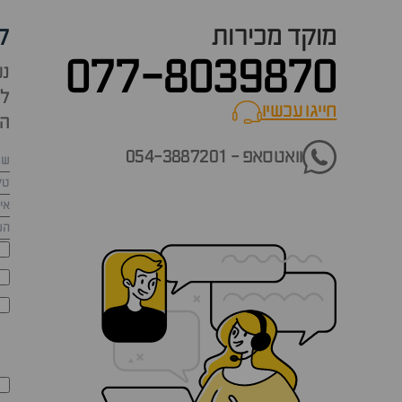
מוקד מכירות
ק
077-8039870
נש
למ
חייגו עכשיו
call now
הש
וואטסאפ - 054-3887201