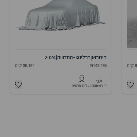
סיטרואן
ברלינגו-החדשה
|
2024
מ
₪142,495
39,164 ק"מ
1
יד ראשונה
בעלות פרטית