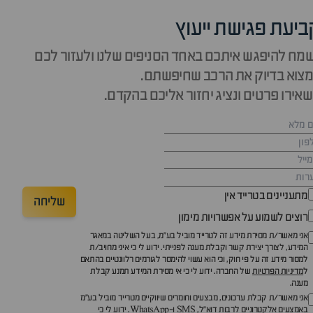
ביעת פגישת ייעוץ
מח להיפגש איתכם באחד הסניפים שלנו ולעזור לכם
צוא בדיוק את הרכב שחיפשתם.
אירו פרטים ונציג יחזור אליכם בהקדם.
מתעניינים בטרייד אין
שליחה
רוצים לשמוע על אפשרויות מימון
אני מאשר/ת מסירת מידע זה לטרייד מוביל בע"מ, בעל השליטה במאגר
המידע, לצורך יצירת קשר וקבלת מענה לפנייתי. ידוע לי כי איני מחויב/ת
למסור מידע זה על פי חוק, וכי הוא עשוי להימסר לגורמים רלוונטיים בהתאם
ל
מדיניות הפרטיות
של החברה. ידוע לי כי אי מסירת המידע תמנע קבלת
מענה.
אני מאשר/ת קבלת עדכונים, מבצעים וחומרים שיווקיים מטרייד מוביל בע"מ
באמצעים אלקטרוניים לרבות דוא״ל, SMS ו-WhatsApp. ידוע לי כי