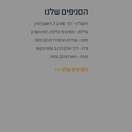
הסניפים שלנו
ראשל״צ - דוד סחרוב 7, ראשון לציון
גלילות - מתחם פי גלילות, רמת השרון
חיפה - שדרות ההסתדרות 52, חיפה
פ״ת - דרך יצחק רבין 5, פתח תקווה
נתניה - האורזים 22, נתניה
הסניפים שלנו >>