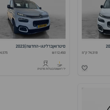
2
סיטרואן
ברלינגו-החדשה
|
2023
74,319 ק"מ
₪112,450
94,575 ק"
1
יד ראשונה
בעלות פרטית