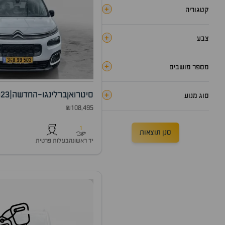
+
קטגוריה
+
צבע
+
מספר מושבים
סיטרואן
ברלינגו-החדשה
|
023
+
סוג מנוע
₪108,495
1
סנן תוצאות
יד ראשונה
בעלות פרטית