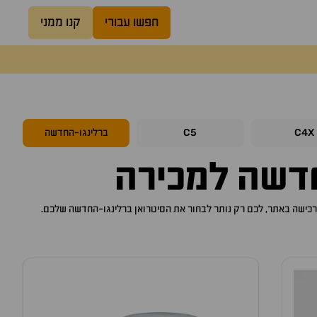
חפשו עבורי
קנו ממני
C5
C4X
ברלינגו-החדשה
חדשה
למכירה
סיטרואן ברלינגו-החדשה
שלכם.