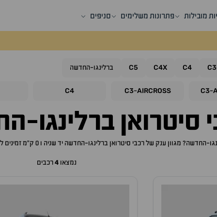
ות מובילות
פתרונות משלימים
סניפים
C5
C4X
C4
C3
ברלינגו-החדשה
C4
C3
AIRCROSS
C3
-
-
י
סיטרואן ברלינגו-ה
נגו-החדשה
? מגוון ענק של רכבי
סיטרואן ברלינגו-החדשה
יד שניה ו 0 ק"מ זמינים לרכישה באתר, לכם רק נותר לבחור את ה
נמצאו
4
רכבים