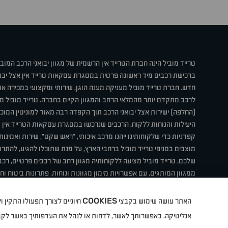
טרייד מוביל הינה חברת הטרייד אין הרשמית של מגוון יבואני הרכב המוב
ברכישת רכבים מיד ראשונה פרטית במסגרת עסקאות טרייד אין אצל יבו
חדש. חברת טרייד מוביל מעניקה מענה הוגן, שירותי ומקצועי במכירה 
לרכב מתקדם יותר מהמלאי הרחב והמגוון הקיים בחברה. טרייד מוביל מ
(החלפה) ישירות אצל יבואני הרכב תוך הקפדה רבה מאוד למוניטין המוכר 
היעילות והנוחות ללקוח. הרכבים שנרכשו במסגרת עסקאות הטרייד אין ע
קפדניות כדי שלקוחותינו ייהנו מרכב איכותי, "ראש שקט", שירות ואמינו
מוצבים בסניפי טרייד מוביל ברחבי הארץ, על מנת שתוכלו להגיע, להת
שלכם. טרייד מוביל מציעה ללקוחותיה מגוון רחב של רכבים פרטיים, רכבי
ממגוון המותגים, עם אפשרויות מימון מגוונות ונוחות, פתרונות ביטוח ו
תחת קורת גג אחת. טרייד מוביל – בדיוק הרכב שחיפשת.
COOKIES
האתר עושה שימוש בקבצי
חיוניים לצורך תפעולו התקין
קיה
סיטרואן
אופל
פיג'ו
MG
Geely
מזדה
בי ווי די
צ'רי
ט
אנליטיקה. באפשרותך לאשר, לדחות או לנהל את העדפותיך באשר לק