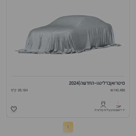
סיטרואן
ברלינגו-החדשה
|
2024
₪142,495
39,164 ק"מ
1
יד ראשונה
בעלות פרטית
1