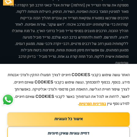
מספקת את שרותי הטרייד אין (החלפה) ישירות אצל יבואני הרכב תוך הקפדה רבה
מאוד למוניטין המוכר בזכות האמינות, השירות, הניסיון, היעילות והנוחות ללקוח.
הרכבים שנרכשו במסגרת עסקאות הטרייד אין עוברים תהליך הכנה ובדיקות
קפדניות כדי שלקוחותינו ייהנו מרכב איכותי, "ראש שקט", שירות ואמינות. לאחר
תהליך ההכנה, הרכבים מוצבים בסניפי טרייד מוביל ברחבי הארץ, על מנת שתוכלו
להגיע, להתרשם, לחוות ולהתחדש ברכב הבא שלכם. טרייד מוביל מציעה
ללקוחותיה מגוון רחב של רכבים פרטיים, רכבי יוקרה ורכבי שטח, ממגוון דגמים,
ממגוון המותגים, עם אפשרויות מימון מגוונות ונוחות, פתרונות ביטוח וחבילות
מותאמות אישית ללקוח, הכל תחת קורת גג אחת. טרייד מוביל – בדיוק הרכב
שחיפשת.
אודות
סניפים
טרייד מוביל בעיתונות
תנאי שימוש
מדיניות פרטיות
COOKIES
האתר עושה שימוש בקבצי
חיוניים לצורך תפעולו התקין ולצרכי אבטחת
BUY BACK
תקנון
מבצעים
מגזין טרייד מוביל
איך זה עובד?
דרושים
COOKIES
ניהול העדפות עוגיות
מידע. בנוסף, בכפוף להסכמתך, נעשה שימוש בקבצי
שאינם חיוניים,
לצורך שיפור חוויית הגלישה, התאמת תוכן פרסומי ולצרכי אנליטיקה. באפשרותך
COOKIES
לאשר, לדחות או לנהל את העדפותיך באשר לקבצי
שאינם חיוניים.
קיה
סיטרואן
אופל
פיג'ו
MG
מזדה
בי ווי די
צ'רי
טסלה
ניסאן
טויוטה
דאצ'יה
פולקסווגן
טסלה
ג'יפ
ב מ וו
לקסוס
אאודי
סקודה
יונדאי
רנו
שברולט
סיאט
מיצובישי
סוזוקי
הונדה
סובארו
סרס
אקספנג
למידע נוסף עיין
במדיניות הפרטיות
.
אישור כל העוגיות
TradeMobile instagram
TradeMobile facebook
TradeMobile youtube
Developed by Media Maven
דחיית עוגיות שאינן חיוניות
©
כל הזכויות שמורות טרייד מוביל
2026