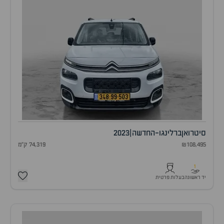
סיטרואן
ברלינגו-החדשה
|
2023
₪108,495
74,319 ק"מ
1
יד ראשונה
בעלות פרטית