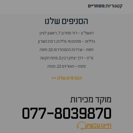
קטגוריות:
מסחריים
הסניפים שלנו
ראשל״צ - דוד סחרוב 7, ראשון לציון
גלילות - מתחם פי גלילות, רמת השרון
חיפה - שדרות ההסתדרות 52, חיפה
פ״ת - דרך יצחק רבין 5, פתח תקווה
נתניה - האורזים 22, נתניה
הסניפים שלנו >>
מוקד מכירות
077-8039870
חייגו עכשיו
call now