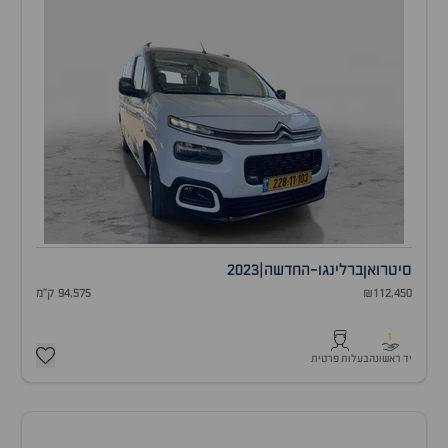
סיטרואן
ברלינגו-החדשה
|
2023
₪112,450
94,575 ק"מ
1
יד ראשונה
בעלות פרטית