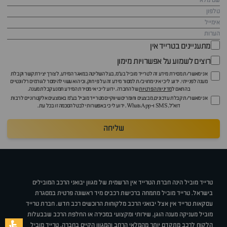
מתעניינים בטרייד אין
רוצים לשמוע על אפשרויות מימון
אני מאשר/ת מסירת מידע זה לטרייד מוביל בע"מ, בעל השליטה במאגר המידע, לצורך יצירת קשר וקבלת
מענה לפנייתי. ידוע לי כי איני מחויב/ת למסור מידע זה על פי חוק, וכי הוא עשוי להימסר לגורמים רלוונטיים
בהתאם ל
מדיניות הפרטיות
של החברה. ידוע לי כי אי מסירת המידע תמנע קבלת מענה.
אני מאשר/ת קבלת עדכונים, מבצעים וחומרים שיווקיים מטרייד מוביל בע"מ באמצעים אלקטרוניים לרבות
דוא״ל, SMS ו-WhatsApp. ידוע לי כי באפשרותי לבטל הסכמה זו בכל עת.
שליחה
טרייד מוביל הינה חברת הטרייד אין הרשמית של מגוון יבואני הרכב המובילים
בישראל. טרייד מוביל מתמחה ברכישת רכבים מיד ראשונה פרטית במסגרת
עסקאות טרייד אין אצל יבואני הרכב מלקוחות הרוכשים רכב חדש. חברת טרייד
מוביל מעניקה מענה הוגן, שירותי ומקצועי במכירה או החלפת הרכב שבבעלות
הלקוח לרכב מתקדם יותר מהמלאי הרחב והמגוון הקיים בחברה. טרייד מוביל