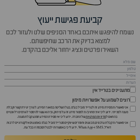
קביעת פגישת ייעוץ
נשמח להיפגש איתכם באחד הסניפים שלנו ולעזור לכם
למצוא בדיוק את הרכב שחיפשתם.
השאירו פרטים ונציג יחזור אליכם בהקדם.
מתעניינים בטרייד אין
רוצים לשמוע על אפשרויות מימון
אני מאשר/ת מסירת מידע זה לטרייד מוביל בע"מ, בעל השליטה במאגר המידע, לצורך יצירת קשר וקבלת
מענה לפנייתי. ידוע לי כי איני מחויב/ת למסור מידע זה על פי חוק, וכי הוא עשוי להימסר לגורמים רלוונטיים
בהתאם ל
מדיניות הפרטיות
של החברה. ידוע לי כי אי מסירת המידע תמנע קבלת מענה.
אני מאשר/ת קבלת עדכונים, מבצעים וחומרים שיווקיים מטרייד מוביל בע"מ באמצעים אלקטרוניים לרבות
דוא״ל, SMS ו-WhatsApp. ידוע לי כי באפשרותי לבטל הסכמה זו בכל עת.