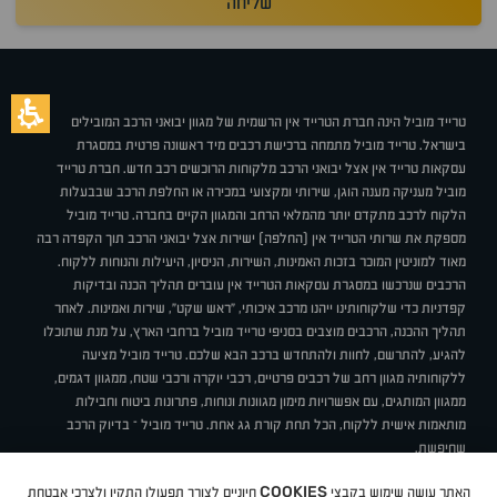
שליחה
טרייד מוביל הינה חברת הטרייד אין הרשמית של מגוון יבואני הרכב המובילים
בישראל. טרייד מוביל מתמחה ברכישת רכבים מיד ראשונה פרטית במסגרת
עסקאות טרייד אין אצל יבואני הרכב מלקוחות הרוכשים רכב חדש. חברת טרייד
מוביל מעניקה מענה הוגן, שירותי ומקצועי במכירה או החלפת הרכב שבבעלות
הלקוח לרכב מתקדם יותר מהמלאי הרחב והמגוון הקיים בחברה. טרייד מוביל
מספקת את שרותי הטרייד אין (החלפה) ישירות אצל יבואני הרכב תוך הקפדה רבה
מאוד למוניטין המוכר בזכות האמינות, השירות, הניסיון, היעילות והנוחות ללקוח.
הרכבים שנרכשו במסגרת עסקאות הטרייד אין עוברים תהליך הכנה ובדיקות
קפדניות כדי שלקוחותינו ייהנו מרכב איכותי, "ראש שקט", שירות ואמינות. לאחר
תהליך ההכנה, הרכבים מוצבים בסניפי טרייד מוביל ברחבי הארץ, על מנת שתוכלו
להגיע, להתרשם, לחוות ולהתחדש ברכב הבא שלכם. טרייד מוביל מציעה
ללקוחותיה מגוון רחב של רכבים פרטיים, רכבי יוקרה ורכבי שטח, ממגוון דגמים,
ממגוון המותגים, עם אפשרויות מימון מגוונות ונוחות, פתרונות ביטוח וחבילות
מותאמות אישית ללקוח, הכל תחת קורת גג אחת. טרייד מוביל – בדיוק הרכב
שחיפשת.
אודות
סניפים
טרייד מוביל בעיתונות
תנאי שימוש
מדיניות פרטיות
COOKIES
האתר עושה שימוש בקבצי
חיוניים לצורך תפעולו התקין ולצרכי אבטחת
BUY BACK
תקנון
מבצעים
מגזין טרייד מוביל
איך זה עובד?
דרושים