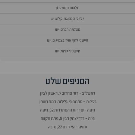
חלונות חשמל: 4
גלגלי סגסוגת קלה: יש
מצלמת רברס: יש
חיישני לחץ אויר בצמיגים: יש
חיישני חגורות: יש
וף
הסניפים שלנו
זור
אלות
ראשל״צ - דוד סחרוב 7, ראשון לציון
תשובות
גלילות - מתחם פי גלילות, רמת השרון
חיפה - שדרות ההסתדרות 52, חיפה
פ״ת - דרך יצחק רבין 5, פתח תקווה
נתניה - האורזים 22, נתניה