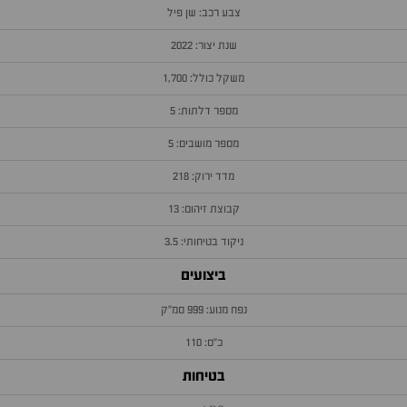
צבע רכב: שן פיל
שנת יצור: 2022
משקל כולל: 1,700
מספר דלתות: 5
מספר מושבים: 5
מדד ירוק: 218
קבוצת זיהום: 13
ניקוד בטיחותי: 3.5
ביצועים
נפח מנוע: 999 סמ״ק
כ״ס: 110
בטיחות