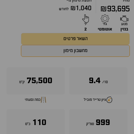
מחיר
הצעת מימון מ-
₪1,040
₪93,695
לחודש
מנוע
גיר
יד
בנזין
אוטומטי
2
השאר פרטים
מחשבון מימון
75,500
9.4
10/
ק״מ
ציון טרייד מוביל
כמה נסעתי
110
999
סמ״ק
כ״ס