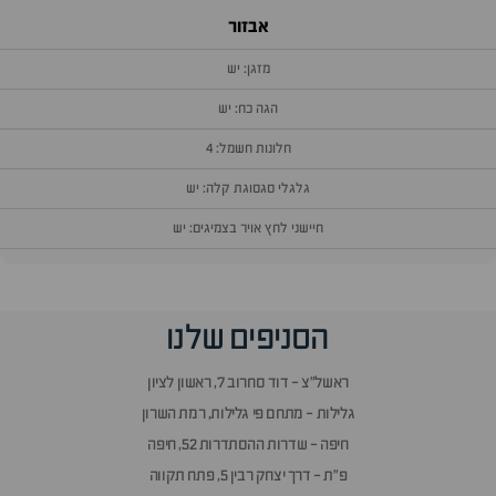
אבזור
מזגן: יש
הגה כח: יש
חלונות חשמל: 4
גלגלי סגסוגת קלה: יש
חיישני לחץ אויר בצמיגים: יש
וף
הסניפים שלנו
זור
אלות
ראשל״צ - דוד סחרוב 7, ראשון לציון
תשובות
גלילות - מתחם פי גלילות, רמת השרון
חיפה - שדרות ההסתדרות 52, חיפה
פ״ת - דרך יצחק רבין 5, פתח תקווה