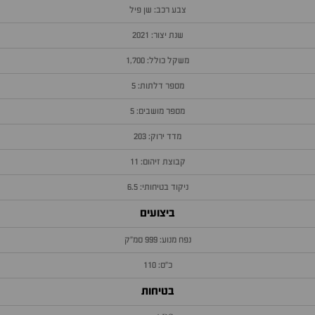
צבע רכב: שן פיל
שנת יצור: 2021
משקל כולל: 1,700
מספר דלתות: 5
מספר מושבים: 5
מדד ירוק: 203
קבוצת זיהום: 11
ניקוד בטיחותי: 6.5
ביצועים
נפח מנוע: 999 סמ״ק
כ״ס: 110
בטיחות