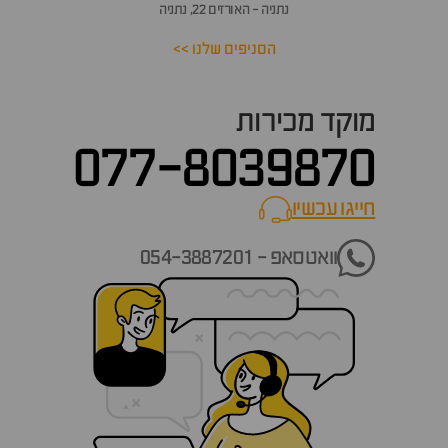
נתניה - האורזים 22, נתניה
הסניפים שלנו >>
מוקד מכירות
077-8039870
חייגו עכשיו
call now
וואטסאפ - 054-3887201