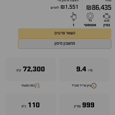
מחיר
הצעת מימון מ-
₪1,551
₪86,435
לחודש
מנוע
גיר
יד
בנזין
אוטומטי
1
השאר פרטים
מחשבון מימון
72,300
9.4
10/
ק״מ
ציון טרייד מוביל
כמה נסעתי
110
999
סמ״ק
כ״ס