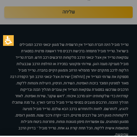
שליחה
טרייד מוביל הינה חברת הטרייד אין הרשמית של מגוון יבואני הרכב המובילים
בישראל. טרייד מוביל מתמחה ברכישת רכבים מיד ראשונה פרטית במסגרת
עסקאות טרייד אין אצל יבואני הרכב מלקוחות הרוכשים רכב חדש. חברת טרייד
מוביל מעניקה מענה הוגן, שירותי ומקצועי במכירה או החלפת הרכב שבבעלות
הלקוח לרכב מתקדם יותר מהמלאי הרחב והמגוון הקיים בחברה. טרייד מוביל
מספקת את שרותי הטרייד אין (החלפה) ישירות אצל יבואני הרכב תוך הקפדה רבה
מאוד למוניטין המוכר בזכות האמינות, השירות, הניסיון, היעילות והנוחות ללקוח.
הרכבים שנרכשו במסגרת עסקאות הטרייד אין עוברים תהליך הכנה ובדיקות
קפדניות כדי שלקוחותינו ייהנו מרכב איכותי, "ראש שקט", שירות ואמינות. לאחר
תהליך ההכנה, הרכבים מוצבים בסניפי טרייד מוביל ברחבי הארץ, על מנת שתוכלו
להגיע, להתרשם, לחוות ולהתחדש ברכב הבא שלכם. טרייד מוביל מציעה
ללקוחותיה מגוון רחב של רכבים פרטיים, רכבי יוקרה ורכבי שטח, ממגוון דגמים,
ממגוון המותגים, עם אפשרויות מימון מגוונות ונוחות, פתרונות ביטוח וחבילות
מותאמות אישית ללקוח, הכל תחת קורת גג אחת. טרייד מוביל – בדיוק הרכב
שחיפשת.