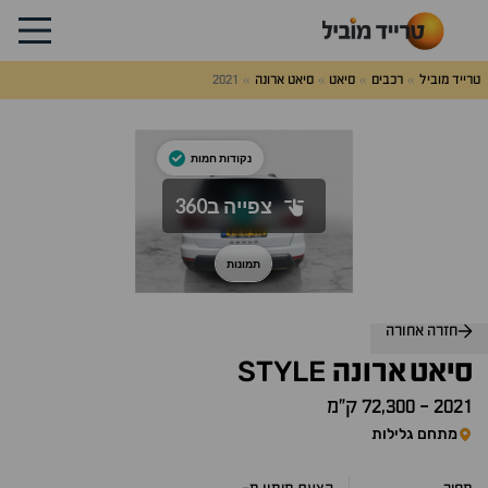
טרייד מוביל
רכבים
סיאט
סיאט ארונה
2021
לג
על
אלות
תשובות
חזרה אחורה
STYLE
סיאט
ארונה
2021
-
72,300 ק״מ
מתחם גלילות