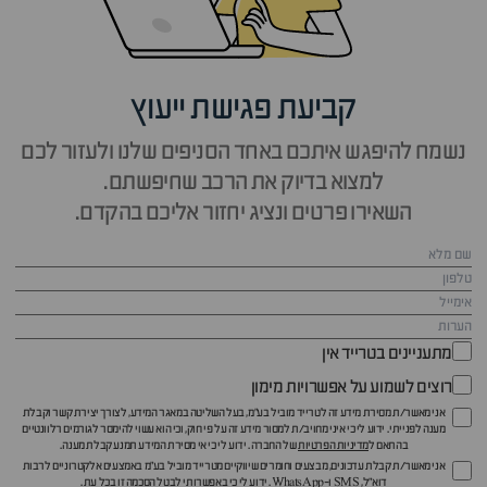
קביעת פגישת ייעוץ
נשמח להיפגש איתכם באחד הסניפים שלנו ולעזור לכם
למצוא בדיוק את הרכב שחיפשתם.
השאירו פרטים ונציג יחזור אליכם בהקדם.
מתעניינים בטרייד אין
רוצים לשמוע על אפשרויות מימון
אני מאשר/ת מסירת מידע זה לטרייד מוביל בע"מ, בעל השליטה במאגר המידע, לצורך יצירת קשר וקבלת
מענה לפנייתי. ידוע לי כי איני מחויב/ת למסור מידע זה על פי חוק, וכי הוא עשוי להימסר לגורמים רלוונטיים
בהתאם ל
מדיניות הפרטיות
של החברה. ידוע לי כי אי מסירת המידע תמנע קבלת מענה.
אני מאשר/ת קבלת עדכונים, מבצעים וחומרים שיווקיים מטרייד מוביל בע"מ באמצעים אלקטרוניים לרבות
דוא״ל, SMS ו-WhatsApp. ידוע לי כי באפשרותי לבטל הסכמה זו בכל עת.