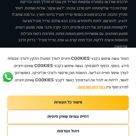
הרכבים שנרכשו במסגרת עסקאות הטרייד אין עוברים תהליך הכנה ובדיקות
קפדניות כדי שלקוחותינו ייהנו מרכב איכותי, "ראש שקט", שירות ואמינות. לאחר
תהליך ההכנה, הרכבים מוצבים בסניפי טרייד מוביל ברחבי הארץ, על מנת שתוכלו
להגיע, להתרשם, לחוות ולהתחדש ברכב הבא שלכם. טרייד מוביל מציעה
ללקוחותיה מגוון רחב של רכבים פרטיים, רכבי יוקרה ורכבי שטח, ממגוון דגמים,
ממגוון המותגים, עם אפשרויות מימון מגוונות ונוחות, פתרונות ביטוח וחבילות
מותאמות אישית ללקוח, הכל תחת קורת גג אחת. טרייד מוביל – בדיוק הרכב
שחיפשת.
אודות
סניפים
טרייד מוביל בעיתונות
תנאי שימוש
מדיניות פרטיות
COOKIES
האתר עושה שימוש בקבצי
חיוניים לצורך תפעולו התקין ולצרכי אבטחת
BUY BACK
תקנון
מבצעים
מגזין טרייד מוביל
איך זה עובד?
דרושים
COOKIES
ניהול העדפות עוגיות
מידע. בנוסף, בכפוף להסכמתך, נעשה שימוש בקבצי
שאינם חיוניים,
לצורך שיפור חוויית הגלישה, התאמת תוכן פרסומי ולצרכי אנליטיקה. באפשרותך
COOKIES
לאשר, לדחות או לנהל את העדפותיך באשר לקבצי
שאינם חיוניים.
קיה
סיטרואן
אופל
פיג'ו
MG
Geely
מזדה
בי ווי די
צ'רי
טסלה
ניסאן
טויוטה
דאצ'יה
פולקסווגן
טסלה
ג'יפ
ב מ וו
לקסוס
אאודי
סקודה
יונדאי
רנו
שברולט
סיאט
מיצובישי
סוזוקי
הונדה
סובארו
סרס
אקספנג
למידע נוסף עיין
במדיניות הפרטיות
.
אישור כל העוגיות
TradeMobile instagram
TradeMobile facebook
TradeMobile youtube
Developed by Media Maven
דחיית עוגיות שאינן חיוניות
©
כל הזכויות שמורות טרייד מוביל
2026
ריגו מרקטינג - קידום אתרים
ניהול העדפות