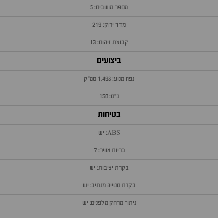
מספר מושבים: 5
מדד ירוק: 219
קבוצת זיהום: 13
ביצועים
נפח מנוע: 1,498 סמ״ק
כ״ס: 150
בטיחות
ABS: יש
כריות אוויר: 7
בקרת יציבות: יש
בקרת סטייה מנתיב: יש
ניתור מרחק מלפנים: יש