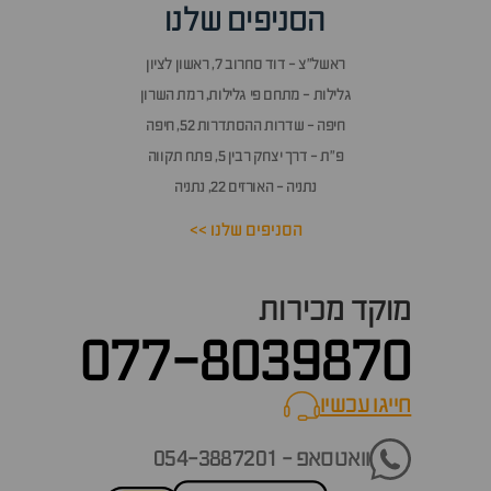
וף
הסניפים שלנו
זור
אלות
ראשל״צ - דוד סחרוב 7, ראשון לציון
תשובות
גלילות - מתחם פי גלילות, רמת השרון
חיפה - שדרות ההסתדרות 52, חיפה
פ״ת - דרך יצחק רבין 5, פתח תקווה
נתניה - האורזים 22, נתניה
הסניפים שלנו >>
מוקד מכירות
077-8039870
חייגו עכשיו
call now
וואטסאפ - 054-3887201