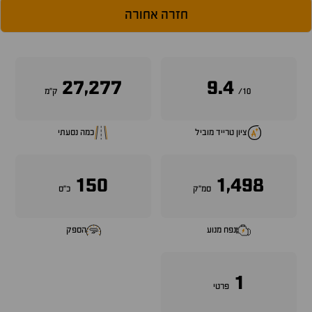
חזרה אחורה
27,277
9.4
10/
ק״מ
ציון טרייד מוביל
כמה נסעתי
150
1,498
סמ״ק
כ״ס
נפח מנוע
הספק
1
פרטי