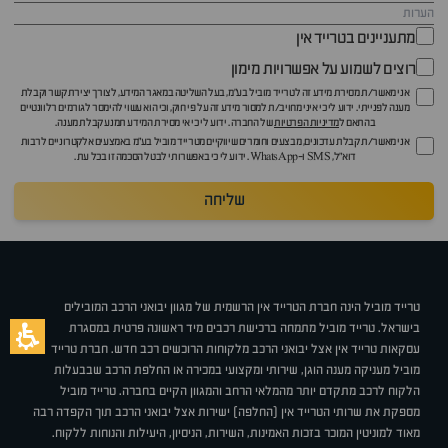
מתעניינים בטרייד אין
רוצים לשמוע על אפשרויות מימון
אני מאשר/ת מסירת מידע זה לטרייד מוביל בע"מ, בעל השליטה במאגר המידע, לצורך יצירת קשר וקבלת
מענה לפנייתי. ידוע לי כי איני מחויב/ת למסור מידע זה על פי חוק, וכי הוא עשוי להימסר לגורמים רלוונטיים
בהתאם ל
מדיניות הפרטיות
של החברה. ידוע לי כי אי מסירת המידע תמנע קבלת מענה.
אני מאשר/ת קבלת עדכונים, מבצעים וחומרים שיווקיים מטרייד מוביל בע"מ באמצעים אלקטרוניים לרבות
דוא״ל, SMS ו-WhatsApp. ידוע לי כי באפשרותי לבטל הסכמה זו בכל עת.
שליחה
טרייד מוביל הינה חברת הטרייד אין הרשמית של מגוון יבואני הרכב המובילים
בישראל. טרייד מוביל מתמחה ברכישת רכבים מיד ראשונה פרטית במסגרת
עסקאות טרייד אין אצל יבואני הרכב מלקוחות הרוכשים רכב חדש. חברת טרייד
מוביל מעניקה מענה הוגן, שירותי ומקצועי במכירה או החלפת הרכב שבבעלות
הלקוח לרכב מתקדם יותר מהמלאי הרחב והמגוון הקיים בחברה. טרייד מוביל
מספקת את שרותי הטרייד אין (החלפה) ישירות אצל יבואני הרכב תוך הקפדה רבה
מאוד למוניטין המוכר בזכות האמינות, השירות, הניסיון, היעילות והנוחות ללקוח.