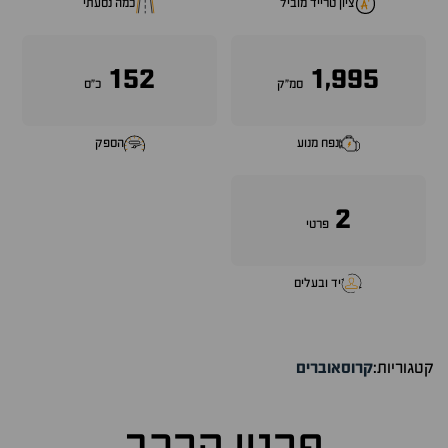
ציון טרייד מוביל
כמה נסעתי
152
1,995
סמ״ק
כ״ס
נפח מנוע
הספק
2
פרטי
יד ובעלים
קטגוריות:
קרוסאוברים