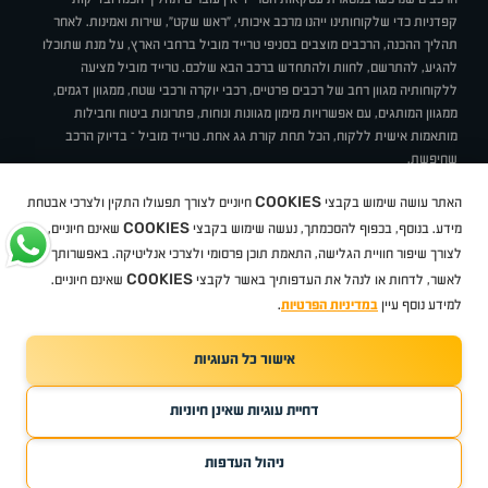
קפדניות כדי שלקוחותינו ייהנו מרכב איכותי, "ראש שקט", שירות ואמינות. לאחר
תהליך ההכנה, הרכבים מוצבים בסניפי טרייד מוביל ברחבי הארץ, על מנת שתוכלו
להגיע, להתרשם, לחוות ולהתחדש ברכב הבא שלכם. טרייד מוביל מציעה
ללקוחותיה מגוון רחב של רכבים פרטיים, רכבי יוקרה ורכבי שטח, ממגוון דגמים,
ממגוון המותגים, עם אפשרויות מימון מגוונות ונוחות, פתרונות ביטוח וחבילות
מותאמות אישית ללקוח, הכל תחת קורת גג אחת. טרייד מוביל – בדיוק הרכב
שחיפשת.
אודות
סניפים
טרייד מוביל בעיתונות
תנאי שימוש
מדיניות פרטיות
COOKIES
האתר עושה שימוש בקבצי
חיוניים לצורך תפעולו התקין ולצרכי אבטחת
BUY BACK
תקנון
מבצעים
מגזין טרייד מוביל
איך זה עובד?
דרושים
COOKIES
ניהול העדפות עוגיות
מידע. בנוסף, בכפוף להסכמתך, נעשה שימוש בקבצי
שאינם חיוניים,
לצורך שיפור חוויית הגלישה, התאמת תוכן פרסומי ולצרכי אנליטיקה. באפשרותך
COOKIES
לאשר, לדחות או לנהל את העדפותיך באשר לקבצי
שאינם חיוניים.
קיה
סיטרואן
אופל
פיג'ו
MG
Geely
מזדה
בי ווי די
צ'רי
טסלה
ניסאן
טויוטה
דאצ'יה
פולקסווגן
טסלה
ג'יפ
ב מ וו
לקסוס
אאודי
סקודה
יונדאי
רנו
שברולט
סיאט
מיצובישי
סוזוקי
הונדה
סובארו
סרס
אקספנג
למידע נוסף עיין
במדיניות הפרטיות
.
אישור כל העוגיות
TradeMobile instagram
TradeMobile facebook
TradeMobile youtube
Developed by Media Maven
דחיית עוגיות שאינן חיוניות
©
כל הזכויות שמורות טרייד מוביל
2026
ריגו מרקטינג - קידום אתרים
ניהול העדפות
שיחת ייעוץ
לתיאום פגישה