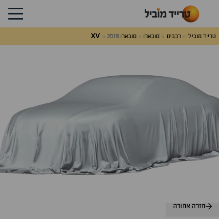
XV
טרייד מוביל
רכבים
סובארו
סובארו
2019
לג
על
אלות
תשובות
חזרה אחורה