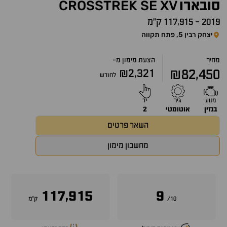
CROSSTREK
SE
XV
סובארו
2019
-
117,915 ק״מ
יצחק רבין 5, פתח תקווה
מחיר
הצעת מימון מ-
₪2,321
₪82,450
לחודש
מנוע
גיר
יד
בנזין
אוטומטי
2
השאר פרטים
מחשבון מימון
117,915
9
10/
ק״מ