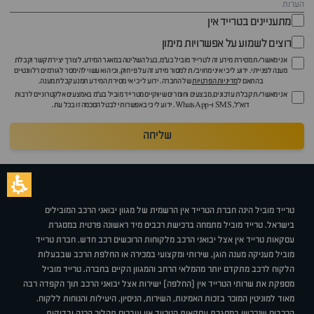
מתעניינים בטרייד אין
רוצים לשמוע על אפשרויות מימון
אני מאשר/ת מסירת מידע זה לטרייד מוביל בע"מ, בעל השליטה במאגר המידע, לצורך יצירת קשר וקבלת
מענה לפנייתי. ידוע לי כי איני מחויב/ת למסור מידע זה על פי חוק, וכי הוא עשוי להימסר לגורמים רלוונטיים
בהתאם ל
מדיניות הפרטיות
של החברה. ידוע לי כי אי מסירת המידע תמנע קבלת מענה.
אני מאשר/ת קבלת עדכונים, מבצעים וחומרים שיווקיים מטרייד מוביל בע"מ באמצעים אלקטרוניים לרבות
דוא״ל, SMS ו-WhatsApp. ידוע לי כי באפשרותי לבטל הסכמה זו בכל עת.
שליחה
טרייד מוביל הינה חברת הטרייד אין הרשמית של מגוון יבואני הרכב המובילים
בישראל. טרייד מוביל מתמחה ברכישת רכבים מיד ראשונה פרטית במסגרת
עסקאות טרייד אין אצל יבואני הרכב מלקוחות הרוכשים רכב חדש. חברת טרייד
מוביל מעניקה מענה הוגן, שירותי ומקצועי במכירה או החלפת הרכב שבבעלות
הלקוח לרכב מתקדם יותר מהמלאי הרחב והמגוון הקיים בחברה. טרייד מוביל
מספקת את שרותי הטרייד אין (החלפה) ישירות אצל יבואני הרכב תוך הקפדה רבה
מאוד למוניטין המוכר בזכות האמינות, השירות, הניסיון, היעילות והנוחות ללקוח.
הרכבים שנרכשו במסגרת עסקאות הטרייד אין עוברים תהליך הכנה ובדיקות