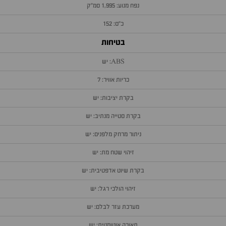
נפח מנוע: 1,995 סמ״ק
כ״ס: 152
בטיחות
ABS: יש
כריות אוויר: 7
בקרת יציבות: יש
בקרת סטייה מנתיב: יש
ניתור מרחק מלפנים: יש
זיהוי שטח מת: יש
בקרת שיוט אדפטיבית: יש
זיהוי הולכי רגל: יש
מערכת עזר לבלם: יש
תאורה אוטומטית: יש