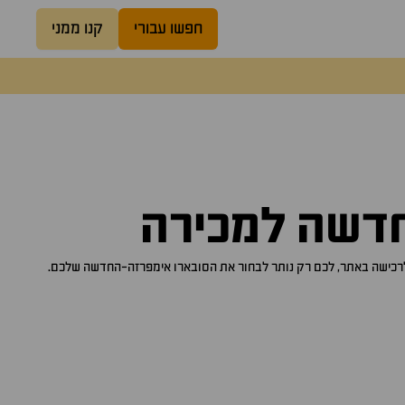
חפשו עבורי
קנו ממני
חדשה
למכירה
סובארו אימפרזה-החדשה
שלכם.