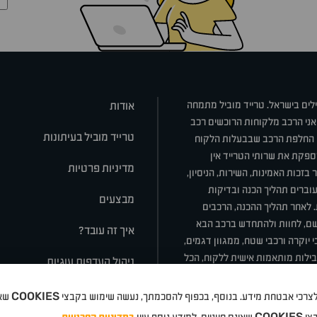
ילים בישראל. טרייד מוביל מתמחה
אודות
אני הרכב מלקוחות הרוכשים רכב
טרייד מוביל בעיתונות
או החלפת הרכב שבבעלות הלקוח
ספקת את שרותי הטרייד אין
מדיניות פרטיות
בזכות האמינות, השירות, הניסיון,
וברים תהליך הכנה ובדיקות
מבצעים
ת. לאחר תהליך ההכנה, הרכבים
רשם, לחוות ולהתחדש ברכב הבא
איך זה עובד?
 יוקרה ורכבי שטח, ממגוון דגמים,
חבילות מותאמות אישית ללקוח, הכל
ניהול העדפות עוגיות
COOKIES
 ולצרכי אבטחת מידע. בנוסף, בכפוף להסכמתך, נעשה שימוש בקבצי
שאי
סלה
ניסאן
טויוטה
דאצ'יה
פולקסווגן
טסלה
ג'יפ
ב מ וו
לקסוס
אאודי
סקודה
יונדאי
רנו
שברו
COOKIES