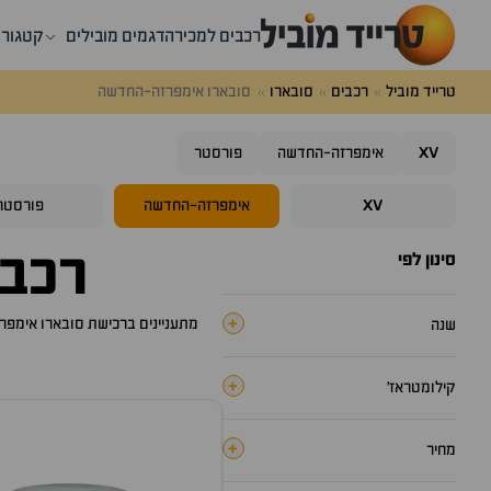
רכבים למכירה
דגמים מובילים
קטגורי
טרייד מוביל
רכבים
סובארו
סובארו אימפרזה-החדשה
XV
אימפרזה-החדשה
פורסטר
XV
אימפרזה-החדשה
פורסטר
רכב
סינון לפי
+
מתעניינים ברכישת
סובארו אימפר
שנה
+
קילומטראז׳
+
מחיר