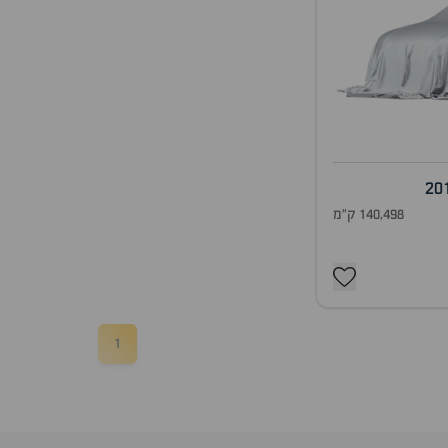
20
140,498 ק"מ
1