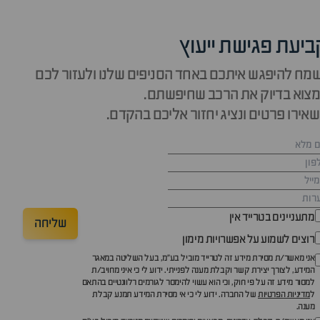
ביעת פגישת ייעוץ
מח להיפגש איתכם באחד הסניפים שלנו ולעזור לכם
צוא בדיוק את הרכב שחיפשתם.
אירו פרטים ונציג יחזור אליכם בהקדם.
מתעניינים בטרייד אין
שליחה
רוצים לשמוע על אפשרויות מימון
אני מאשר/ת מסירת מידע זה לטרייד מוביל בע"מ, בעל השליטה במאגר
המידע, לצורך יצירת קשר וקבלת מענה לפנייתי. ידוע לי כי איני מחויב/ת
למסור מידע זה על פי חוק, וכי הוא עשוי להימסר לגורמים רלוונטיים בהתאם
ל
מדיניות הפרטיות
של החברה. ידוע לי כי אי מסירת המידע תמנע קבלת
מענה.