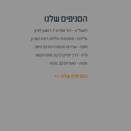
הסניפים שלנו
ראשל״צ - דוד סחרוב 7, ראשון לציון
גלילות - מתחם פי גלילות, רמת השרון
חיפה - שדרות ההסתדרות 52, חיפה
פ״ת - דרך יצחק רבין 5, פתח תקווה
נתניה - האורזים 22, נתניה
הסניפים שלנו >>