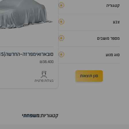
+
קטגוריה
+
צבע
+
מספר מושבים
סובארו
אימפרזה-החדשה
|
15
+
סוג מנוע
₪38,400
סנן תוצאות
בעלות פרטית
קטגוריות:
משפחתי