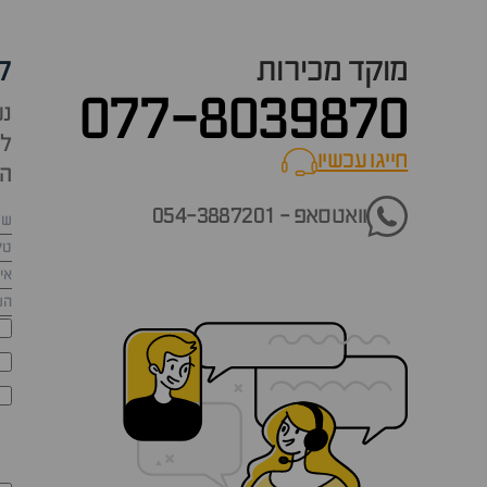
מוקד מכירות
ק
077-8039870
נש
למ
חייגו עכשיו
call now
הש
וואטסאפ - 054-3887201