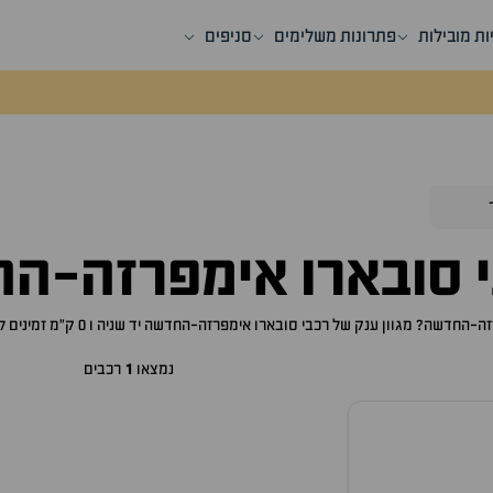
ות מובילות
פתרונות משלימים
סניפים
י
סובארו אימפרזה-ה
זה-החדשה
? מגוון ענק של רכבי
סובארו אימפרזה-החדשה
יד שניה ו 0 ק"מ זמינים לרכישה באתר, לכם רק נותר לבחור את ה
נמצאו
1
רכבים