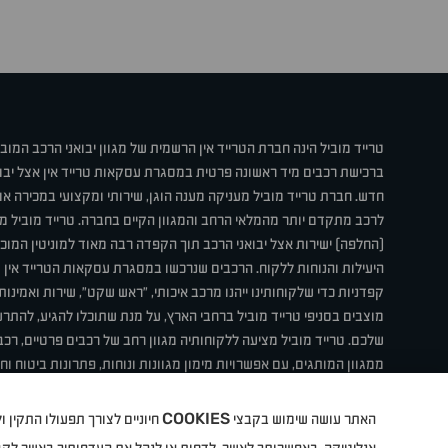
טרייד מוביל הינה חברת הטרייד אין הרשמית של מגוון יבואני הרכב המוב
ברכישת רכבים מיד ראשונה פרטית במסגרת עסקאות טרייד אין אצל יבו
חדש. חברת טרייד מוביל מעניקה מענה הוגן, שירותי ומקצועי במכירה 
לרכב מתקדם יותר מהמלאי הרחב והמגוון הקיים בחברה. טרייד מוביל מ
(החלפה) ישירות אצל יבואני הרכב תוך הקפדה רבה מאוד למוניטין המוכר 
היעילות והנוחות ללקוח. הרכבים שנרכשו במסגרת עסקאות הטרייד אין ע
קפדניות כדי שלקוחותינו ייהנו מרכב איכותי, "ראש שקט", שירות ואמינו
מוצבים בסניפי טרייד מוביל ברחבי הארץ, על מנת שתוכלו להגיע, להת
שלכם. טרייד מוביל מציעה ללקוחותיה מגוון רחב של רכבים פרטיים, רכבי
ממגוון המותגים, עם אפשרויות מימון מגוונות ונוחות, פתרונות ביטוח ו
תחת קורת גג אחת. טרייד מוביל – בדיוק הרכב שחיפשת.
COOKIES
האתר עושה שימוש בקבצי
חיוניים לצורך תפעולו התקין
קיה
סיטרואן
אופל
פיג'ו
MG
Geely
מזדה
בי ווי די
צ'רי
ט