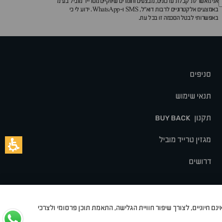
אני מאשר/ת קבלת עדכונים, מבצעים וחומרים שיווקיים מטרייד מוביל בע"מ
באמצעים אלקטרוניים לרבות דוא״ל, SMS ו-WhatsApp. ידוע לי כי
באפשרותי לבטל הסכמה זו בכל עת.
סניפים
תנאי שימוש
תקנון
BUY BACK
מגזין טרייד מוביל
דרושים
נם חיוניים, לצורך שיפור חוויית הגלישה, התאמת תוכן פרסומי ולצרכי
לט
סיאט
מיצובישי
סוזוקי
הונדה
סובארו
סרס
אקספנג